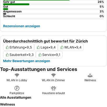
und köstliche
Frühstücksbuffet
mit regionalen Bio-Produkten
Sehr gut
26
%
ergänzt. Für ein einzigartiges Erlebnis sollten Sie die
Gut
5
%
Angemessen
3
%
Dachterrasse
besuchen, die einen Panoramablick auf die Stadt
Schlecht
0
%
und besondere Veranstaltungen bietet.
Rezensionen anzeigen
Überdurchschnittlich gut bewertet für Zürich
Erfahrung
•
9,5
Lage
•
9,4
WLAN
•
9,4
Sauberkeit
•
9,3
Service
•
9,1
Mehr Bewertungen anzeigen
Top-Ausstattungen und Services
WLAN in Lobby
WLAN im Zimmer
Wellness
Parkplätze
Haustiere erlaubt
Alle Ausstattungen
Wellness