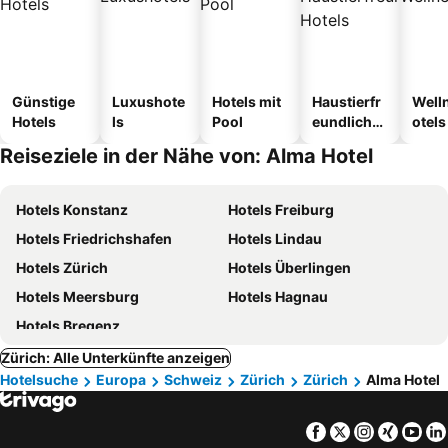
Günstige
Luxushote
Hotels mit
Haustierfr
Well
Hotels
ls
Pool
eundliche
otels
Hotels
Reiseziele in der Nähe von: Alma Hotel
Hotels Konstanz
Hotels Freiburg
Hotels Friedrichshafen
Hotels Lindau
Hotels Zürich
Hotels Überlingen
Hotels Meersburg
Hotels Hagnau
Hotels Bregenz
Zürich: Alle Unterkünfte anzeigen
Hotelsuche
Europa
Schweiz
Zürich
Zürich
Alma Hotel
Facebook
Twitter
Instagra
Xing
Yo