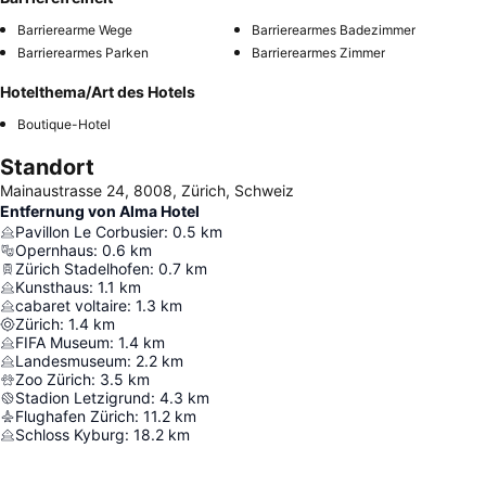
Barrierearme Wege
Barrierearmes Badezimmer
Barrierearmes Parken
Barrierearmes Zimmer
Hotelthema/Art des Hotels
Boutique-Hotel
Standort
Mainaustrasse 24, 8008, Zürich, Schweiz
Entfernung von Alma Hotel
Pavillon Le Corbusier
:
0.5
km
Opernhaus
:
0.6
km
Zürich Stadelhofen
:
0.7
km
Kunsthaus
:
1.1
km
cabaret voltaire
:
1.3
km
Zürich
:
1.4
km
FIFA Museum
:
1.4
km
Landesmuseum
:
2.2
km
Zoo Zürich
:
3.5
km
Stadion Letzigrund
:
4.3
km
Flughafen Zürich
:
11.2
km
Schloss Kyburg
:
18.2
km