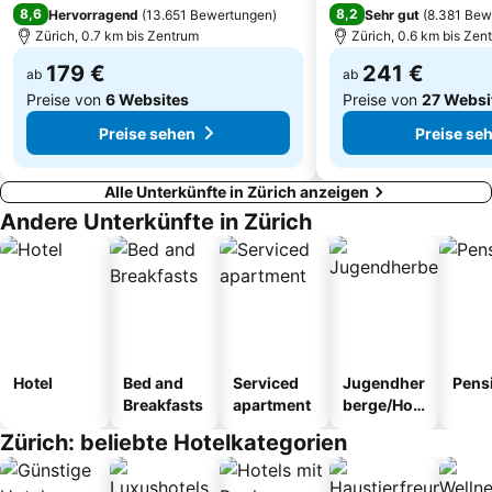
8,6
8,2
Hervorragend
(
13.651 Bewertungen
)
Sehr gut
(
8.381 Bew
Albisrieden
Hirslanden
Zürich, 0.7 km bis Zentrum
Zürich, 0.6 km bis Zen
Wipkingen
City-Weihnachtsmarkt Zürich
179 €
241 €
ab
ab
Preise von
6 Websites
Preise von
27 Websi
Preise sehen
Preise se
Alle Unterkünfte in Zürich anzeigen
Andere Unterkünfte in Zürich
Hotel
Bed and
Serviced
Jugendher
Pens
Breakfasts
apartment
berge/Hos
tel
Zürich: beliebte Hotelkategorien