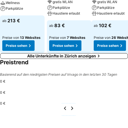
gratis WLAN
gratis WLAN
Wellness
Parkplätze
Parkplätze
Parkplätze
Haustiere erlaubt
Haustiere erlaubt
213 €
ab
83 €
102 €
ab
ab
Preise von
13 Websites
Preise von
7 Websites
Preise von
26 Websi
Preise sehen
Preise sehen
Preise sehen
Alle Unterkünfte in Zürich anzeigen
Preistrend
Basierend auf den niedrigsten Preisen auf trivago in den letzten 30 Tagen
0 €
0 €
0 €