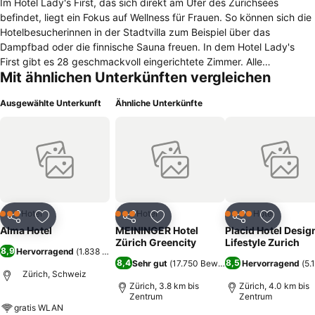
Im Hotel Lady's First, das sich direkt am Ufer des Zürichsees
befindet, liegt ein Fokus auf Wellness für Frauen. So können sich die
Hotelbesucherinnen in der Stadtvilla zum Beispiel über das
Dampfbad oder die finnische Sauna freuen. In dem Hotel Lady's
First gibt es 28 geschmackvoll eingerichtete Zimmer. Alle
Mit ähnlichen Unterkünften vergleichen
Gästeräume sind mit einem Telefon, einem Safe, Bademänteln und
Hausschuhen ausgestattet. Auch einen großen Flachbildfernseher
Ausgewählte Unterkunft
Ähnliche Unterkünfte
gibt es in den Räumen. In der Unterkunft können Frauen nicht nur
den Wellnessbereich gegen einen Aufpreis nutzen, sondern auch auf
der Dachterrasse Yogakurse besuchen oder sich bei einer Massage
verwöhnen lassen. Im Hotel kann man als Gast täglich frühstücken.
In der Nähe gibt es viele verschiedene Restaurants, wie zum
Beispiel das Restaurant Ginger, das sich drei Gehminuten von der
Unterkunft entfernt befindet. Zum Johann Jacobs Museum ist es
von dem Haus aus ein kleiner Spaziergang von vier Minuten. Zehn
Hotel
Hotel
Hotel
3 Sterne
3 Sterne
4 Sterne
Teilen
Zu Favoriten hinzufügen
Teilen
Zu Favoriten hinzufügen
Teilen
Zu Favor
Minuten geht man zum Opernhaus Zürich.
Alma Hotel
MEININGER Hotel
Placid Hotel Desig
Zürich Greencity
Lifestyle Zurich
8,9
Hervorragend
(
1.838 Bewertungen
)
8,4
8,5
Sehr gut
(
17.750 Bewertungen
Hervorragend
)
(
5.
Zürich, Schweiz
Zürich, 3.8 km bis
Zürich, 4.0 km bis
Zentrum
Zentrum
gratis WLAN