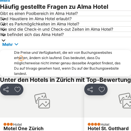
Mehr
Rigi
Bahnhof Schaffhausen
Häufig gestellte Fragen zu Alma Hotel
Seefeld
Hallwilersee
Gibt es einen Poolbereich im Alma Hotel?
Sind Haustiere im Alma Hotel erlaubt?
Altstadt Baden
Seepark
Gibt es Parkmöglichkeiten im Alma Hotel?
Street Parade
Alpamare
Wie sind die Check-in und Check-out Zeiten im Alma Hotel?
Wo befindet sich das Alma Hotel?
Conny-Land
Wollishofen
Mehr
Bahnhofstraße
City
Die Preise und Verfügbarkeit, die wir von Buchungswebsites
Seebach
Zoo Zürich
erhalten, ändern sich laufend. Das bedeutet, dass Du
Kartause Ittingen
MCH Messe Zürich
möglicherweise nicht immer genau dasselbe Angebot findest, das
Du auf trivago gesehen hast, wenn Du auf der Buchungswebsite
Festungsruine Hohentwiel
Altstadt Aarau
landest.
Unter den Hotels in Zürich mit Top-Bewertung
Enge
Witikon
Bahnhof
Leimbach
Teilen
Zu Favoriten hinzufügen
Teilen
Zu Favoriten
Bahnhof Brugg
Stoos
Kloster Einsiedeln
KKL Luzern
Bahnhof Frauenfeld
Affoltern
Stadtmuseum Rapperswil-Jona
Pilatus Bergbahnen
Hotel
Hotel
3 Sterne
4 Sterne
Motel One Zürich
Hotel St. Gotthard
Zollikon Train Station
Schwamendingen-Mitte