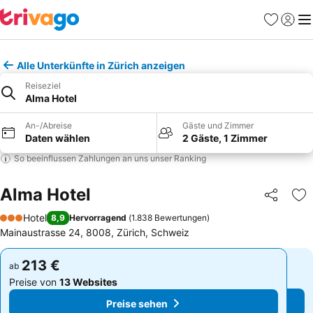
Favoriten
Einlog
Me
Alle Unterkünfte in Zürich anzeigen
Reiseziel
Alma Hotel
An-/Abreise
Gäste und Zimmer
Daten wählen
2 Gäste, 1 Zimmer
So beeinflussen Zahlungen an uns unser Ranking
Alma Hotel
Teilen
Zu
Hotel
8,9
Hervorragend
(
1.838 Bewertungen
)
3 Sterne
Mainaustrasse 24, 8008, Zürich, Schweiz
213 €
213 €
ab
ab
Preise von
13 Websites
Preise von
13 Websites
Preise sehen
Preise sehen