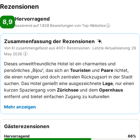
Rezensionen
Hervorragend
8,9
basierend auf 1.838 Bewertungen von
Top-Websites
Zusammenfassung der Rezensionen
Von KI zusammengefasst aus 400+ Rezensionen · Letzte Aktualisierung: 29
May 2026
Dieses umweltfreundliche Hotel ist ein charmantes und
persönliches „Bijou“, das sich an
Touristen
und
Paare
richtet,
die einen ruhigen und doch zentralen Rückzugsort in der Stadt
suchen. Das Hotel genießt eine ausgezeichnete
Lage
, nur einen
kurzen Spaziergang vom
Zürichsee
und dem
Opernhaus
entfernt und bietet einfachen Zugang zu kulturellen
Einrichtungen und öffentlichen Verkehrsmitteln. Gäste können
Mehr anzeigen
eine Reihe durchdachter Annehmlichkeiten genießen, darunter
eine gut ausgestattete
Gästeküche
und einen ruhigen
Hammam
sowie einen Wellnessbereich „nur für Frauen“. Das
Gästerezensionen
Personal wird durchweg für seine außergewöhnliche
Freundlichkeit und Hilfsbereitschaft gelobt, die das reichhaltige
Hervorragend
66
%