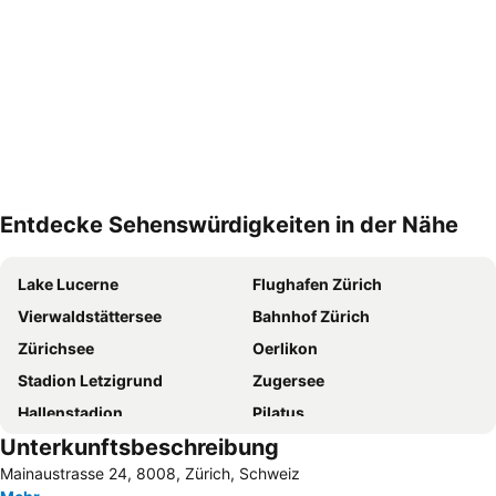
Entdecke Sehenswürdigkeiten in der Nähe
Karte vergrößern
Lake Lucerne
Flughafen Zürich
Vierwaldstättersee
Bahnhof Zürich
Zürichsee
Oerlikon
Stadion Letzigrund
Zugersee
Hallenstadion
Pilatus
Unterkunftsbeschreibung
Altstetten
Rheinfall
Mainaustrasse 24, 8008, Zürich, Schweiz
Hauptbahnhof Luzern
Opernhaus