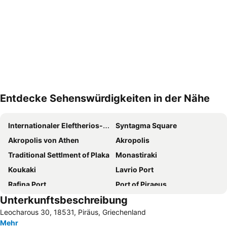
Entdecke Sehenswürdigkeiten in der Nähe
Karte vergrößern
Internationaler Eleftherios-Venizelos-Flughafen Athen
Syntagma Square
Akropolis von Athen
Akropolis
Traditional Settlment of Plaka
Monastiraki
Koukaki
Lavrio Port
Rafina Port
Port of Piraeus
Unterkunftsbeschreibung
Vouliagmeni Beach
Kolonaki
Leocharous 30, 18531, Piräus, Griechenland
Egaleo
Psirri
Mehr