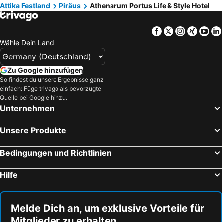
Attika Festland
Piräus
Athenarum Portus Life & Style Hotel
Facebook
Twitter
Instagra
Xing
Yo
Wähle Dein Land
Zu Google hinzufügen
So findest du unsere Ergebnisse ganz
einfach: Füge trivago als bevorzugte
Quelle bei Google hinzu.
Unternehmen
Unsere Produkte
Bedingungen und Richtlinien
Hilfe
Melde Dich an, um exklusive Vorteile für
Mitglieder zu erhalten