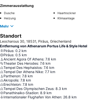
Zimmerausstattung
Dusche
Haartrockner
Heizung
Klimaanlage
Mehr
Standort
Leocharous 30, 18531, Piräus, Griechenland
Entfernung von Athenarum Portus Life & Style Hotel
Piräus
:
0.2
km
Piräus
:
0.5
km
Ancient Agora Of Athens
:
7.6
km
Theater Des Herodes
:
7.6
km
Tempel Des Hephaistos
:
7.6
km
Tempel Der Athena Nike
:
7.7
km
Parthenon
:
7.8
km
Akropolis
:
7.8
km
Erechteion
:
7.8
km
Tempel Des Olympischen Zeus
:
8.3
km
Panathinaiko-Stadion
:
8.9
km
Internationaler Flughafen Von Athen
:
26.8
km