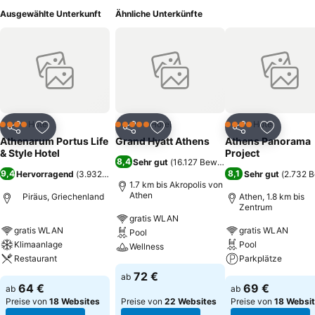
Ausgewählte Unterkunft
Ähnliche Unterkünfte
Hotel
Hotel
Hotel
4 Sterne
5 Sterne
4 Sterne
Teilen
Zu Favoriten hinzufügen
Teilen
Zu Favoriten hinzufügen
Teilen
Zu Favor
Athenarum Portus Life
Grand Hyatt Athens
Athens Panorama
& Style Hotel
Project
8,4
Sehr gut
(
16.127 Bewertungen
)
9,4
8,1
Hervorragend
(
3.932 Bewertungen
)
Sehr gut
(
2.732 
1.7 km bis Akropolis von
Athen
Piräus, Griechenland
Athen, 1.8 km bis
Zentrum
gratis WLAN
gratis WLAN
gratis WLAN
Pool
Klimaanlage
Pool
Wellness
Restaurant
Parkplätze
72 €
ab
64 €
69 €
ab
ab
Preise von
18 Websites
Preise von
22 Websites
Preise von
18 Websi