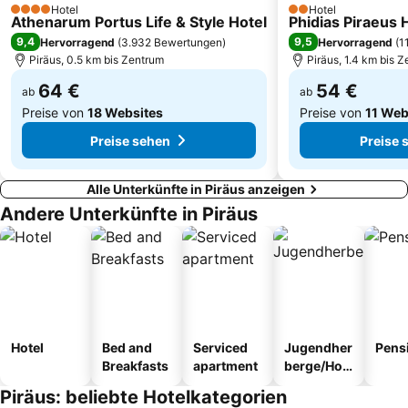
Hotel
Hotel
4 Sterne
Agia Paraskevi
Saronida
2 Sterne
Athenarum Portus Life & Style Hotel
Phidias Piraeus 
9,4
9,5
Hervorragend
(
3.932 Bewertungen
)
Hervorragend
(
1
Anavissos 1
Ilioupolis
Piräus, 0.5 km bis Zentrum
Piräus, 1.4 km bis 
64 €
54 €
ab
ab
Preise von
18 Websites
Preise von
11 Web
Preise sehen
Preise 
Alle Unterkünfte in Piräus anzeigen
Andere Unterkünfte in Piräus
Hotel
Bed and
Serviced
Jugendher
Pens
Breakfasts
apartment
berge/Hos
tel
Piräus: beliebte Hotelkategorien