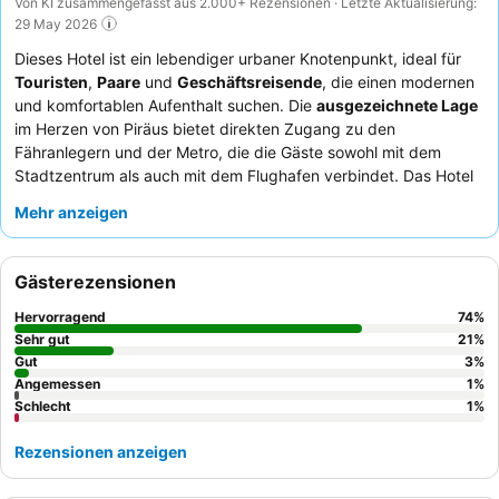
Von KI zusammengefasst aus 2.000+ Rezensionen · Letzte Aktualisierung:
29 May 2026
Dieses Hotel ist ein lebendiger urbaner Knotenpunkt, ideal für
Touristen
,
Paare
und
Geschäftsreisende
, die einen modernen
und komfortablen Aufenthalt suchen. Die
ausgezeichnete Lage
im Herzen von Piräus bietet direkten Zugang zu den
Fähranlegern und der Metro, die die Gäste sowohl mit dem
Stadtzentrum als auch mit dem Flughafen verbindet. Das Hotel
verfügt über
makellose, moderne Unterkünfte
mit
Mehr anzeigen
außergewöhnlich bequemen Betten, die einen erholsamen
Aufenthalt garantieren. Die Gäste loben stets das
außergewöhnliche Personal und das köstliche Frühstück
mit
Gästerezensionen
frisch zubereiteten Speisen. Für optimale Ruhe empfiehlt es
sich, ein Zimmer zur Hofseite zu buchen.
Hervorragend
74
%
Sehr gut
21
%
Gut
3
%
Angemessen
1
%
Schlecht
1
%
Rezensionen anzeigen