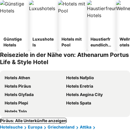
Günstige
Luxushote
Hotels mit
Haustierfr
Well
Hotels
ls
Pool
eundliche
otels
Hotels
Reiseziele in der Nähe von: Athenarum Portus
Life & Style Hotel
Hotels Athen
Hotels Nafplio
Hotels Piräus
Hotels Eretria
Hotels Glyfada
Hotels Aegina City
Hotels Plepi
Hotels Spata
Hotels Tolo
Piräus: Alle Unterkünfte anzeigen
Hotelsuche
Europa
Griechenland
Attika