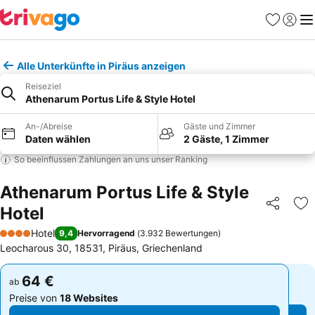
Favoriten
Einlog
Me
Alle Unterkünfte in Piräus anzeigen
Reiseziel
Athenarum Portus Life & Style Hotel
An-/Abreise
Gäste und Zimmer
Daten wählen
2 Gäste, 1 Zimmer
So beeinflussen Zahlungen an uns unser Ranking
Athenarum Portus Life & Style
Hotel
Teilen
Zu
Hotel
9,4
Hervorragend
(
3.932 Bewertungen
)
4 Sterne
Leocharous 30, 18531, Piräus, Griechenland
64 €
64 €
ab
ab
Preise von
18 Websites
Preise von
18 Websites