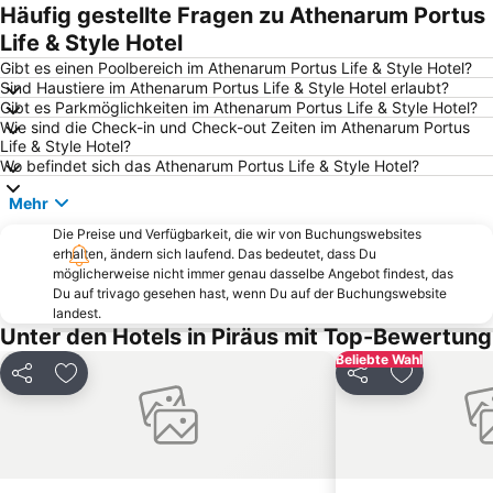
Fetiye Mosque
Nea Makri
Häufig gestellte Fragen zu Athenarum Portus
Porto Rafti
Omonia
Life & Style Hotel
Aegina Port
Piraeus Station
Gibt es einen Poolbereich im Athenarum Portus Life & Style Hotel?
Sind Haustiere im Athenarum Portus Life & Style Hotel erlaubt?
Α Beach Voula
Pefki
Gibt es Parkmöglichkeiten im Athenarum Portus Life & Style Hotel?
Wie sind die Check-in und Check-out Zeiten im Athenarum Portus
Ermou
Kallithea
Life & Style Hotel?
Thissio
OAKA Olympic Stadium
Wo befindet sich das Athenarum Portus Life & Style Hotel?
Panathenaic Stadium
Marina Glyfadas
Mehr
Marina Zea Pasalimani
Chalikiada
Die Preise und Verfügbarkeit, die wir von Buchungswebsites
erhalten, ändern sich laufend. Das bedeutet, dass Du
Nea Peramos
Astir Beach
möglicherweise nicht immer genau dasselbe Angebot findest, das
Agia Marina
Traditional Settlement of Anafiotika
Du auf trivago gesehen hast, wenn Du auf der Buchungswebsite
landest.
Megaron - Athens International Conference Centre
Ampelokipoi
Unter den Hotels in Piräus mit Top-Bewertung
Traditional Settlement of Aigina
Nea Smyrni
Beliebte Wahl
Teilen
Zu Favoriten hinzufügen
Teilen
Zu Favorit
Kerameikos
Christmas at Syntagma Square
Zafiro
Kavouri Beach
Aghios Nikolaos
Piraeus Center
KTEL Attikis
Kifissia Garden