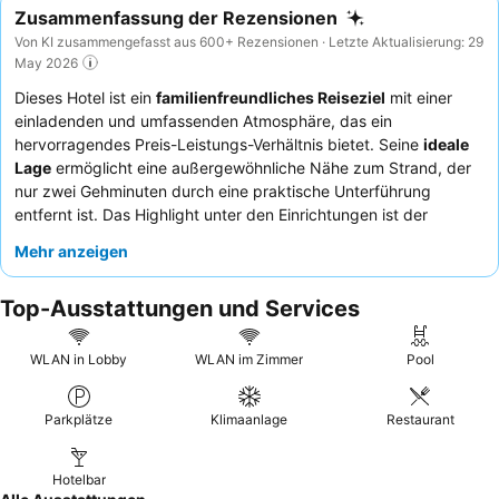
Zusammenfassung der Rezensionen
Von KI zusammengefasst aus 600+ Rezensionen · Letzte Aktualisierung: 29
May 2026
Dieses Hotel ist ein
familienfreundliches Reiseziel
mit einer
einladenden und umfassenden Atmosphäre, das ein
hervorragendes Preis-Leistungs-Verhältnis bietet. Seine
ideale
Lage
ermöglicht eine außergewöhnliche Nähe zum Strand, der
nur zwei Gehminuten durch eine praktische Unterführung
entfernt ist. Das Highlight unter den Einrichtungen ist der
saubere und ansprechende Swimmingpool
mit einem kleinen
Mehr anzeigen
Aquapark und Rutschen. Die Gäste loben durchweg das
aufmerksame und freundliche Personal sowie die
köstlichen
Top-Ausstattungen und Services
und vielfältigen Speiseoptionen
, insbesondere das reichhaltige
Frühstücksbuffet und die frischen Kreationen des Pide-Meisters.
Für ein ruhigeres Erlebnis empfiehlt es sich, ein Zimmer mit
WLAN in Lobby
WLAN im Zimmer
Pool
Gartenblick anzufragen.
Parkplätze
Klimaanlage
Restaurant
Hotelbar