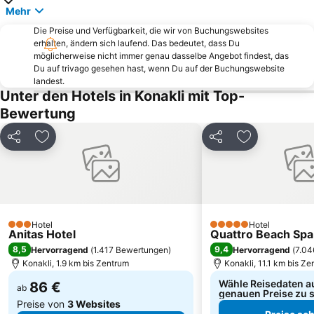
Mehr
Großer Wasserfall
Moschee Manavgat
Amphitheatre
Die Preise und Verfügbarkeit, die wir von Buchungswebsites
Seldschukische Schiffswerft
erhalten, ändern sich laufend. Das bedeutet, dass Du
Starlight Convention Center
Oymapinar Staudamm
möglicherweise nicht immer genau dasselbe Angebot findest, das
Du auf trivago gesehen hast, wenn Du auf der Buchungswebsite
Tisoyab Titreyengol
Dim River
landest.
künstlicher Wasserfall
Karawanserei Alara-Han
Unter den Hotels in Konakli mit Top-
Bewertung
Alanya Triatlon
Roter Turm
Atatürk-Denkmal
Dim Tropfsteinhöhle
Teilen
Zu Favoriten hinzufügen
Teilen
Zu Favoriten
Kleiner Wasserfall
Alara Festung
Hotel
Hotel
3 Sterne
5 Sterne
Anitas Hotel
Quattro Beach Spa
8,5
9,4
Hervorragend
(
1.417 Bewertungen
)
Hervorragend
(
7.04
Konakli, 1.9 km bis Zentrum
Konakli, 11.1 km bis Z
Wähle Reisedaten a
86 €
ab
genauen Preise zu 
Preise von
3 Websites