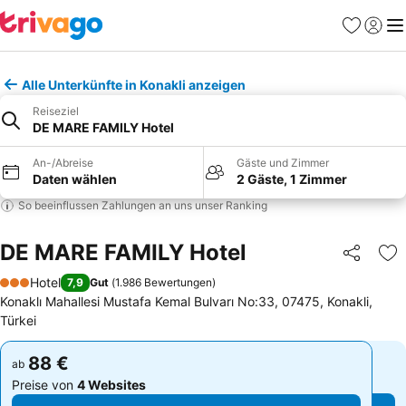
Favoriten
Einlog
Me
Alle Unterkünfte in Konakli anzeigen
Reiseziel
DE MARE FAMILY Hotel
An-/Abreise
Gäste und Zimmer
Daten wählen
2 Gäste, 1 Zimmer
So beeinflussen Zahlungen an uns unser Ranking
DE MARE FAMILY Hotel
Teilen
Zu
Hotel
7,9
Gut
(
1.986 Bewertungen
)
3 Sterne
Konaklı Mahallesi Mustafa Kemal Bulvarı No:33, 07475, Konakli,
Türkei
88 €
88 €
ab
ab
Preise von
4 Websites
Preise von
4 Websites