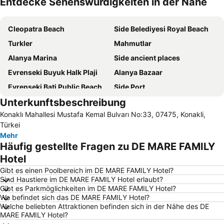
Entdecke Sehenswürdigkeiten in der Nähe
Karte vergrößern
Cleopatra Beach
Side Belediyesi Royal Beach
Turkler
Mahmutlar
Alanya Marina
Side ancient places
Evrenseki Buyuk Halk Plaji
Alanya Bazaar
Evrenseki Bati Public Beach
Side Port
Unterkunftsbeschreibung
Summer Garden
Der Hafen von Alanya
Konaklı Mahallesi Mustafa Kemal Bulvarı No:33, 07475, Konakli,
Manavgat Markt
Kargicak
Türkei
Titreyengöl
Alanya Oba Stadyumu
Mehr
Häufig gestellte Fragen zu DE MARE FAMILY
Die Burg von Alanya
Wochenmarkt Side
Hotel
Damlatas-Höhle
Apollon Temple
Gibt es einen Poolbereich im DE MARE FAMILY Hotel?
Alanya Bus Terminal
Portakal Strand
Sind Haustiere im DE MARE FAMILY Hotel erlaubt?
Gibt es Parkmöglichkeiten im DE MARE FAMILY Hotel?
Adventure-Park Manavgat-Oyimpinar
Damlatas Public Beach
Wo befindet sich das DE MARE FAMILY Hotel?
Sealanya Dolphinpark
Dim-Stausee
Welche beliebten Attraktionen befinden sich in der Nähe des DE
MARE FAMILY Hotel?
Damlatas Aqua Center
Keykubat Beach