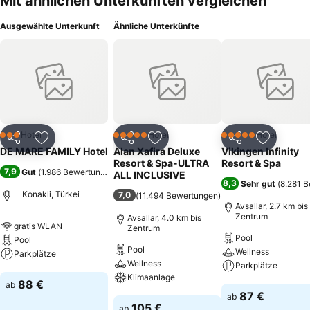
Mit ähnlichen Unterkünften vergleichen
Ausgewählte Unterkunft
Ähnliche Unterkünfte
Hotel
Hotel
Hotel
3 Sterne
5 Sterne
5 Sterne
Teilen
Zu Favoriten hinzufügen
Teilen
Zu Favoriten hinzufügen
Teilen
Zu Favor
DE MARE FAMILY Hotel
Alan Xafira Deluxe
Vikingen Infinity
Resort & Spa-ULTRA
Resort & Spa
7,9
Gut
(
1.986 Bewertungen
)
ALL INCLUSIVE
8,3
Sehr gut
(
8.281 
Konakli, Türkei
7,0
(
11.494 Bewertungen
)
Avsallar, 2.7 km bis
Zentrum
Avsallar, 4.0 km bis
gratis WLAN
Zentrum
Pool
Pool
Pool
Wellness
Parkplätze
Wellness
Parkplätze
Klimaanlage
Preise sehen
88 €
ab
Preise sehen
87 €
ab
Preise sehen
105 €
ab