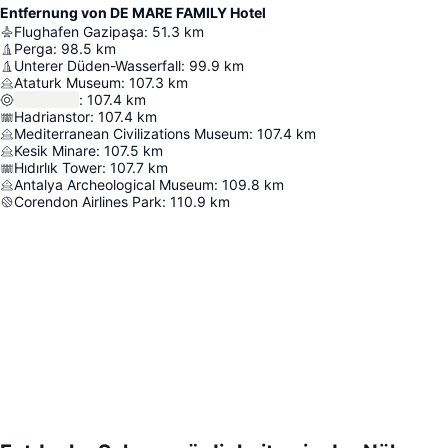
Entfernung von DE MARE FAMILY Hotel
Flughafen Gazipaşa
:
51.3
km
Perga
:
98.5
km
Unterer Düden-Wasserfall
:
99.9
km
Ataturk Museum
:
107.3
km
:
107.4
km
Hadrianstor
:
107.4
km
Mediterranean Civilizations Museum
:
107.4
km
Kesik Minare
:
107.5
km
Hıdırlık Tower
:
107.7
km
Antalya Archeological Museum
:
109.8
km
Corendon Airlines Park
:
110.9
km