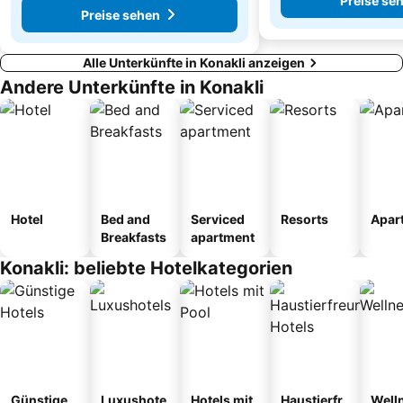
Preise se
Preise sehen
Alle Unterkünfte in Konakli anzeigen
Andere Unterkünfte in Konakli
Hotel
Bed and
Serviced
Resorts
Apar
Breakfasts
apartment
Konakli: beliebte Hotelkategorien
Günstige
Luxushote
Hotels mit
Haustierfr
Well