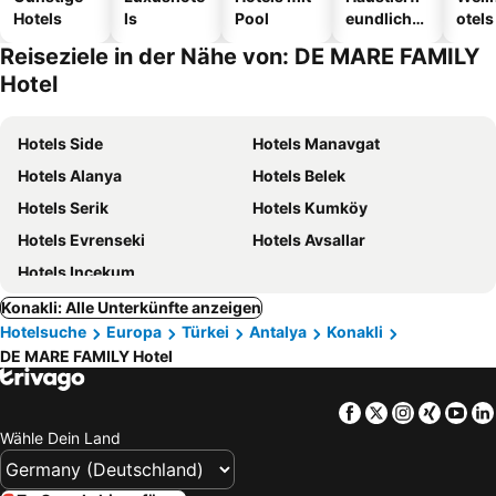
Hotels
ls
Pool
eundliche
otels
Hotels
Reiseziele in der Nähe von: DE MARE FAMILY
Hotel
Hotels Side
Hotels Manavgat
Hotels Alanya
Hotels Belek
Hotels Serik
Hotels Kumköy
Hotels Evrenseki
Hotels Avsallar
Hotels Incekum
Konakli: Alle Unterkünfte anzeigen
Hotelsuche
Europa
Türkei
Antalya
Konakli
DE MARE FAMILY Hotel
Facebook
Twitter
Instagra
Xing
Yo
Wähle Dein Land