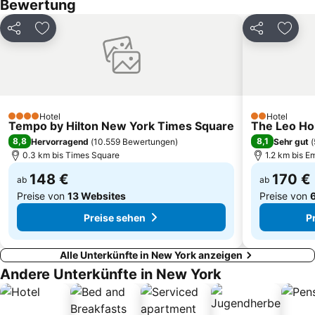
Bewertung
Museum of Modern Art - MoMA
Tribeca
Grand Central 42nd St Metro Station
West Village
Teilen
Zu Favoriten hinzufügen
Teilen
Zu Fa
Lower East Side
New Yorker U-Bahn
Bronx
Flatiron Building
Hotel
Hotel
4 Sterne
2 Sterne
Tempo by Hilton New York Times Square
The Leo H
8,8
8,1
Hervorragend
(
10.559 Bewertungen
)
Sehr gut
(
0.3 km bis Times Square
1.2 km bis E
148 €
170 €
ab
ab
Preise von
13 Websites
Preise von
Preise sehen
P
Alle Unterkünfte in New York anzeigen
Andere Unterkünfte in New York