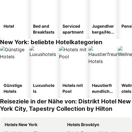
Hotel
Bed and
Serviced
Jugendher
Pens
Breakfasts
apartment
berge/Hos
tel
New York: beliebte Hotelkategorien
Günstige
Luxushote
Hotels mit
Haustierfr
Well
Hotels
ls
Pool
eundliche
otels
Hotels
Reiseziele in der Nähe von: Distrikt Hotel New
York City, Tapestry Collection by Hilton
Hotels New York
Hotels Brooklyn