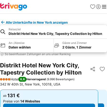
Favoriten
Einlog
Me
Alle Unterkünfte in New York anzeigen
Reiseziel
Distrikt Hotel New York City, Tapestry Collection by Hilton
An-/Abreise
Gäste und Zimmer
Daten wählen
2 Gäste, 1 Zimmer
So beeinflussen Zahlungen an uns unser Ranking
Distrikt Hotel New York City,
Tapestry Collection by Hilton
Teilen
Zu
Hotel
8,6
Hervorragend
(
9.996 Bewertungen
)
4 Sterne
342 W 40th St, New York, 10018, USA
131 €
131 €
ab
ab
Preise von
14 Websites
Preise von
14 Websites