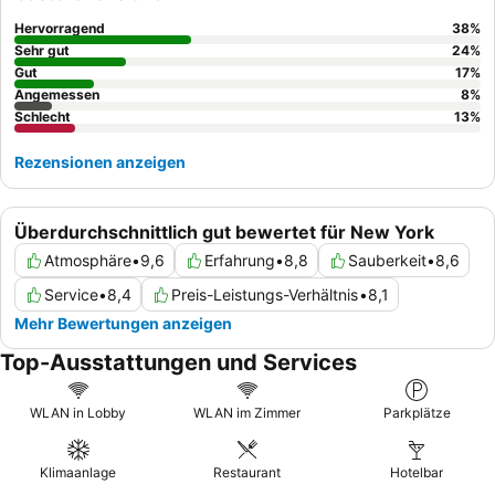
außergewöhnliche Personal und den Service
und schätzen
die praktischen gastronomischen Angebote vor Ort, darunter
Hervorragend
38
%
eine Bar und ein Café mit bemerkenswerten
Sehr gut
24
%
Frühstücksoptionen. Für ein wirklich gehobenes Erlebnis sollten
Gut
17
%
Angemessen
8
%
Sie ein Zimmer in einer höheren Etage buchen, um
Schlecht
13
%
atemberaubende Ausblicke auf die Stadt
zu genießen.
Rezensionen anzeigen
Überdurchschnittlich gut bewertet für New York
Atmosphäre
•
9,6
Erfahrung
•
8,8
Sauberkeit
•
8,6
Service
•
8,4
Preis-Leistungs-Verhältnis
•
8,1
Mehr Bewertungen anzeigen
Top-Ausstattungen und Services
WLAN in Lobby
WLAN im Zimmer
Parkplätze
Klimaanlage
Restaurant
Hotelbar