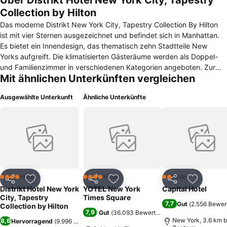
Über Distrikt Hotel New York City, Tapestry
Collection by Hilton
Das moderne Distrikt New York City, Tapestry Collection By Hilton
ist mit vier Sternen ausgezeichnet und befindet sich in Manhattan.
Es bietet ein Innendesign, das thematisch zehn Stadtteile New
Yorks aufgreift. Die klimatisierten Gästeräume werden als Doppel-
und Familienzimmer in verschiedenen Kategorien angeboten. Zur
Mit ähnlichen Unterkünften vergleichen
Ausstattung gehören ein Fernseher, Heizung, Kühlschrank, Kaffee-
und Teezubehör, Laptop-Safe, iPod-Dockingstation und eine
Ausgewählte Unterkunft
Ähnliche Unterkünfte
Bügeleinrichtung. Das WLAN können die Gäste kostenlos nutzen.
Das Distrikt New York City, Tapestry Collection By Hilton verfügt
über eine 24-Stunden-Rezeption, ein Business-Center und einen
Concierge-Service. Das nur wenige Schritte entfernt liegende
Fitnesscenter Mid City Gym steht Gästen kostenlos zur Verfügung.
Im hauseigenen Restaurant werden morgens, mittags und abends
leckere amerikanische und internationale Speisen serviert. Auf
modernen Ledersofas kann der Tag mit einem leckeren Drink stilvoll
Hotel
Hotel
Hotel
4 Sterne
4 Sterne
2 Sterne
Teilen
Zu Favoriten hinzufügen
Teilen
Zu Favoriten hinzufügen
Teilen
Zu Favor
ausklingen. Vom Times Square und dem Madison Square Garden
Distrikt Hotel New York
YOTEL New York
Capital Hotel
trennt das Haus nur zehn Gehminuten. Das Rockefeller Center und
City, Tapestry
Times Square
7,7
Gut
(
2.556 Bewer
das Museum of Modern Art erreicht man nach einem Spaziergang
Collection by Hilton
7,9
Gut
(
36.093 Bewertungen
)
von einer Viertelstunde.
New York, 3.6 km b
8,6
Hervorragend
(
9.996 Bewertungen
)