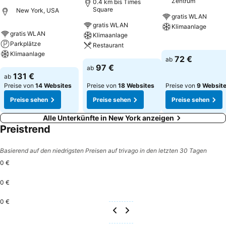
Zentrum
0.4 km bis Times
Square
New York, USA
gratis WLAN
gratis WLAN
Klimaanlage
gratis WLAN
Klimaanlage
Parkplätze
Restaurant
Preise sehen
Klimaanlage
72 €
ab
Preise sehen
97 €
ab
Preise sehen
131 €
ab
Preise von
14 Websites
Preise von
18 Websites
Preise von
9 Websit
Preise sehen
Preise sehen
Preise sehen
Alle Unterkünfte in New York anzeigen
Preistrend
Basierend auf den niedrigsten Preisen auf trivago in den letzten 30 Tagen
0 €
0 €
0 €