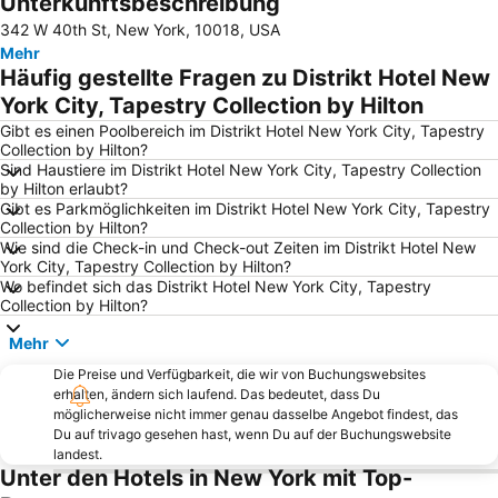
Unterkunftsbeschreibung
Financial District
New York City Marathon
342 W 40th St, New York, 10018, USA
SoHo
Williamsburg
Mehr
Chelsea
9/11 Memorial
Häufig gestellte Fragen zu Distrikt Hotel New
Penn Station
Madison Square Garden
York City, Tapestry Collection by Hilton
Rockefeller Center
Broadway
Gibt es einen Poolbereich im Distrikt Hotel New York City, Tapestry
Collection by Hilton?
Brooklyn Bridge
Harlem
Sind Haustiere im Distrikt Hotel New York City, Tapestry Collection
by Hilton erlaubt?
Flughafen LaGuardia
Hell's Kitchen
Gibt es Parkmöglichkeiten im Distrikt Hotel New York City, Tapestry
Bryant Park
Apollo Theater
Collection by Hilton?
Wie sind die Check-in und Check-out Zeiten im Distrikt Hotel New
Wall Street
Upper East Side
York City, Tapestry Collection by Hilton?
Wo befindet sich das Distrikt Hotel New York City, Tapestry
MetLife Stadium
Upper West Side
Collection by Hilton?
Grand Central Terminal
Brooklyn Cruise Terminal
Mehr
Howard Beach JFK Airport Metro Station
Greenwich Village
Die Preise und Verfügbarkeit, die wir von Buchungswebsites
JFK Runway Run
Chinatown New York
erhalten, ändern sich laufend. Das bedeutet, dass Du
möglicherweise nicht immer genau dasselbe Angebot findest, das
East Village
Port Authority Bus Terminal
Du auf trivago gesehen hast, wenn Du auf der Buchungswebsite
Fifth Avenue
34th St Penn Station Metro Station
landest.
Unter den Hotels in New York mit Top-
Jersey Gardens Outlet Mall
Macy's