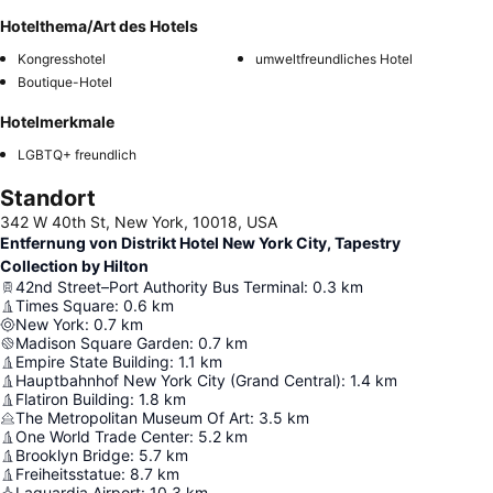
Hotelthema/Art des Hotels
Kongresshotel
umweltfreundliches Hotel
Boutique-Hotel
Hotelmerkmale
LGBTQ+ freundlich
Standort
342 W 40th St, New York, 10018, USA
Entfernung von Distrikt Hotel New York City, Tapestry
Collection by Hilton
42nd Street–Port Authority Bus Terminal
:
0.3
km
Times Square
:
0.6
km
New York
:
0.7
km
Madison Square Garden
:
0.7
km
Empire State Building
:
1.1
km
Hauptbahnhof New York City (Grand Central)
:
1.4
km
Flatiron Building
:
1.8
km
The Metropolitan Museum Of Art
:
3.5
km
One World Trade Center
:
5.2
km
Brooklyn Bridge
:
5.7
km
Freiheitsstatue
:
8.7
km
Laguardia Airport
:
10.3
km