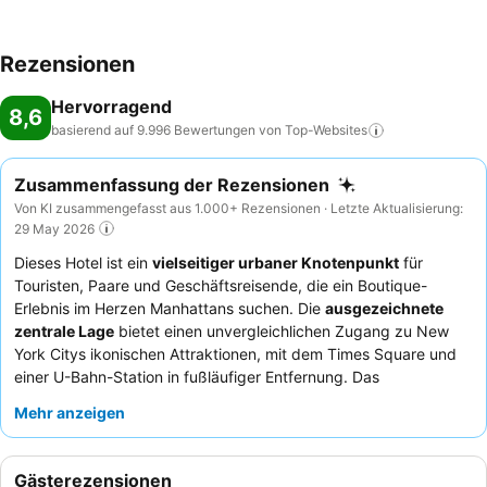
Rezensionen
Hervorragend
8,6
basierend auf 9.996 Bewertungen von
Top-Websites
Zusammenfassung der Rezensionen
Von KI zusammengefasst aus 1.000+ Rezensionen · Letzte Aktualisierung:
29 May 2026
Dieses Hotel ist ein
vielseitiger urbaner Knotenpunkt
für
Touristen, Paare und Geschäftsreisende, die ein Boutique-
Erlebnis im Herzen Manhattans suchen. Die
ausgezeichnete
zentrale Lage
bietet einen unvergleichlichen Zugang zu New
York Citys ikonischen Attraktionen, mit dem Times Square und
einer U-Bahn-Station in fußläufiger Entfernung. Das
Hauptmerkmal des Hotels sind seine
komfortablen und
Mehr anzeigen
geräumigen Zimmer
, die die Erwartungen an Stadthotels oft
übertreffen und einen friedlichen Rückzugsort inmitten der
belebten Umgebung bieten. Die Gäste loben durchweg das
Gästerezensionen