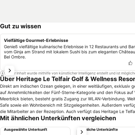
Gut zu wissen
Vielfältige Gourmet-Erlebnisse
Genieß vielfältige kulinarische Erlebnisse in 12 Restaurants und Bar
vom Ginja am Strand mit lokalem Sushi bis zum eleganten Châtea
Bel Ombre.
Dieser Inhalt wurde mithilfe von künstlicher Intelligenz erstellt und ist mögli
Über Heritage Le Telfair Golf & Wellness Reso
Direkt am indischen Ozean gelegen, in einer weitläufigen, exklusiv ge
auf Annehmlichkeiten der Fünf-Sterne-Kategorie und den Fokus auf Wohlbefinden und Entspannun
Meerblick bieten, besteht gratis Zugang zur WLAN-Verbindung. Weite
Safe sowie ein Wohnbereich mit Sitzgelegenheiten. Außerdem verfügt jede Wohneinheit über eine möblierte Veranda. Rund um die Uhr erreichbar sind
die Mitarbeiter an der Rezeption. Auch verfügt das Heritage Le Telf
Mit ähnlichen Unterkünften vergleichen
dazugehörigen Wellnessbereich. Außerdem gehören zum Hotel Golf- 
Windsurfing, Kayak fahren, Wasserski, Schnorcheln und Fischen. Eine Selektion an hoteleigenen Restaurants sorgt für das kulinarische Wohl.
Ausgewählte Unterkunft
Ähnliche Unterkünfte
weiter
Vorhanden sind unter anderem das Annabella´s, das Gin´Ja mit westl