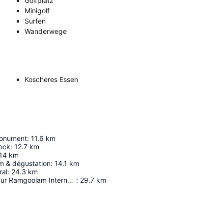
Golfplatz
Minigolf
Surfen
Wanderwege
Koscheres Essen
Monument
:
11.6
km
rock
:
12.7
km
14
km
m & dégustation
:
14.1
km
ral
:
24.3
km
Sir Seewoosagur Ramgoolam International Airport
:
29.7
km