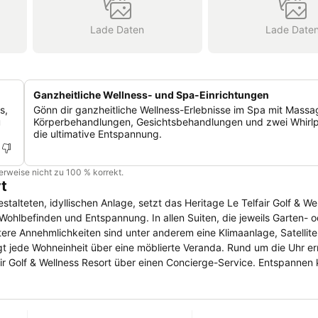
Lade Daten
Lade Date
Ganzheitliche Wellness- und Spa-Einrichtungen
s,
Gönn dir ganzheitliche Wellness-Erlebnisse im Spa mit Massa
u
Körperbehandlungen, Gesichtsbehandlungen und zwei Whirlp
die ultimative Entspannung.
cherweise nicht zu 100 % korrekt.
rt
stalteten, idyllischen Anlage, setzt das Heritage Le Telfair Golf & We
g. In allen Suiten, die jeweils Garten- oder
re Annehmlichkeiten sind unter anderem eine Klimaanlage, Satellite
air Golf & Wellness Resort über einen Concierge-Service. Entspannen
und Tennisplätze, Fitnesscenter sowie Wassersportangebote, darun
icher und asiatischer Küche, das direkt am Strand liegende Le Palmi