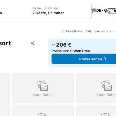
Gäste und Zimmer
DE · €
Ei
en
2 Gäste, 1 Zimmer
So beeinflussen Zahlungen an uns un
sort
Zu Favoriten hinzufügen
206 €
ab
Teilen
Preise von
9 Websites
Preise sehen
Lade Daten
Lade Date