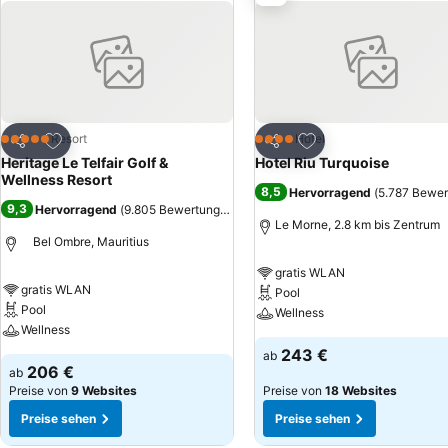
Cave
Zu Favoriten hinzufügen
Zu Favoriten hinzuf
Resort
Hotel
5 Sterne
4 Sterne
Teilen
Teilen
Heritage Le Telfair Golf &
Hotel Riu Turquoise
Wellness Resort
8,5
Hervorragend
(
5.787 Bewe
9,3
Hervorragend
(
9.805 Bewertungen
)
Le Morne, 2.8 km bis Zentrum
Bel Ombre, Mauritius
gratis WLAN
gratis WLAN
Pool
Pool
Wellness
Wellness
243 €
ab
206 €
ab
Preise von
9 Websites
Preise von
18 Websites
Preise sehen
Preise sehen