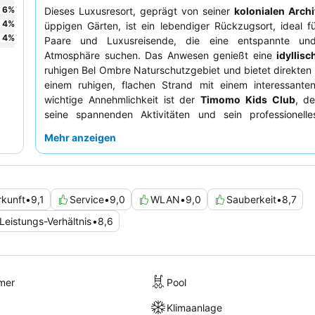
6
%
Dieses Luxusresort, geprägt von seiner
kolonialen Archi
4
%
üppigen Gärten, ist ein lebendiger Rückzugsort, ideal fü
4
%
Paare und Luxusreisende, die eine entspannte und
Atmosphäre suchen. Das Anwesen genießt eine
idyllis
ruhigen Bel Ombre Naturschutzgebiet und bietet direkte
einem ruhigen, flachen Strand mit einem interessanten 
wichtige Annehmlichkeit ist der
Timomo Kids Club
, de
seine spannenden Aktivitäten und sein professionelle
gelobt wird, wodurch die Kinder bestens betreut sind.
Mehr anzeigen
loben durchweg das aufmerksame und freundliche Person
Höhepunkten zählen die vielfältige kulinarische Land
außergewöhnlichen kulinarischen Erlebnissen in Resta
Gin'ja, O'Grill und Le Chateau sowie ein reic
rkunft
•
9,1
Service
•
9,0
WLAN
•
9,0
Sauberkeit
•
8,7
Frühstücksbuffet. Für einen ruhigeren Aufenthalt kö
Zimmer mit Gartenblick wählen.
-Leistungs-Verhältnis
•
8,6
mer
Pool
Klimaanlage