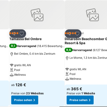
ndish Bar & Lounge. Auch Frühstücksoptionen stehen bereit. Gut 16 Kilometer mit dem Auto sind es bis zu dem Chamarel Wasserfall
ügen
Zu Favoriten hinzufügen
Zu Favoriten hinz
Hotel
Hotel
4 Sterne
5 Sterne
Teilen
Teilen
Tamassa Bel Ombre
Dinarobin Beachcomber G
Resort & Spa
9,1
rtungen
)
Hervorragend
(
18.415 Bewertungen
)
9,6
Hervorragend
(
9.127 Be
Bel Ombre, 0.4 km bis Zentrum
Le Morne, 1.3 km bis Zentr
gratis WLAN
gratis WLAN
Pool
Pool
Wellness
Wellness
126 €
ab
365 €
ab
Preise von
23 Websites
Preise von
1 Website
Preise sehen
Preise sehen