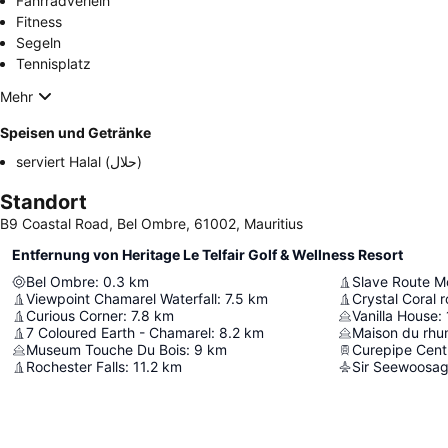
Fahrradverleih
Fitness
Segeln
Tennisplatz
Mehr
Speisen und Getränke
serviert Halal (حلال)
Standort
B9 Coastal Road, Bel Ombre, 61002, Mauritius
Entfernung von Heritage Le Telfair Golf & Wellness Resort
Bel Ombre
:
0.3
km
Slave Route 
Viewpoint Chamarel Waterfall
:
7.5
km
Crystal Coral 
Curious Corner
:
7.8
km
Vanilla House
:
7 Coloured Earth - Chamarel
:
8.2
km
Maison du rhu
Museum Touche Du Bois
:
9
km
Curepipe Cent
Rochester Falls
:
11.2
km