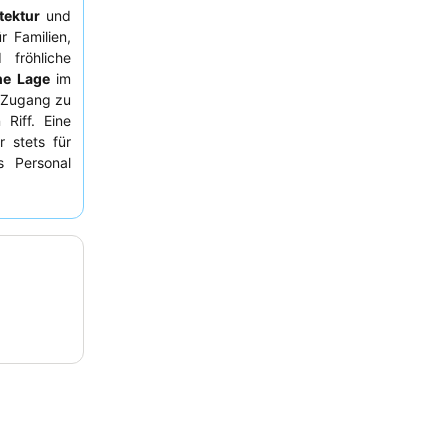
tektur
und
r Familien,
 fröhliche
che Lage
im
n Zugang zu
Riff. Eine
r stets für
s Personal
 Die Gäste
al. Zu den
schaft mit
urants wie
hhaltiges
nnen Gäste