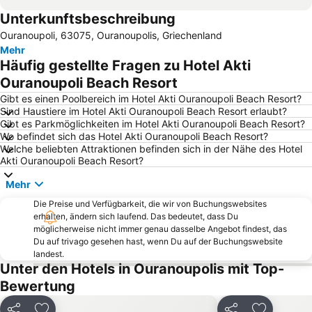
Unterkunftsbeschreibung
Porto Carras Grand Resort Golf Club
Agios Ioannis
Ouranoupoli, 63075, Ouranoupolis, Griechenland
Toroni
Porto Koufo
Mehr
Asprovalta
Ouranoupoli 3
Häufig gestellte Fragen zu Hotel Akti
Psakoudia
Gerakini
Ouranoupoli Beach Resort
Strand Alikes Ammouliani
Elia 2
Gibt es einen Poolbereich im Hotel Akti Ouranoupoli Beach Resort?
Sind Haustiere im Hotel Akti Ouranoupoli Beach Resort erlaubt?
Paradisos
Karagatsia
Gibt es Parkmöglichkeiten im Hotel Akti Ouranoupoli Beach Resort?
Wo befindet sich das Hotel Akti Ouranoupoli Beach Resort?
Kalogria Beach
Kloster Zografou
Welche beliebten Attraktionen befinden sich in der Nähe des Hotel
Livrochio
Kakoudia
Akti Ouranoupoli Beach Resort?
Xiropotami
Porto Karras 1
Mehr
Kavourotripes
Panagia Vourvourou
Die Preise und Verfügbarkeit, die wir von Buchungswebsites
erhalten, ändern sich laufend. Das bedeutet, dass Du
Traditional Settlement of Karyes
Stavros Dytiki
möglicherweise nicht immer genau dasselbe Angebot findest, das
Nea Roda
Develiki
Du auf trivago gesehen hast, wenn Du auf der Buchungswebsite
landest.
Traditional Settlement of Sikia
Agios Georgios
Unter den Hotels in Ouranoupolis mit Top-
Stratoni
Marina Porto Carras
Bewertung
Platania
Paralia Vrasnon & Neon Vrasnon