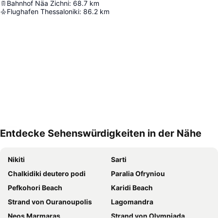
Bahnhof Näa Zichni
:
68.7
km
Flughafen Thessaloniki
:
86.2
km
Entdecke Sehenswürdigkeiten in der Nähe
Karte vergrößern
Nikiti
Sarti
Chalkidiki deutero podi
Paralia Ofryniou
Pefkohori Beach
Karidi Beach
Strand von Ouranoupolis
Lagomandra
Neos Marmaras
Strand von Olympiada