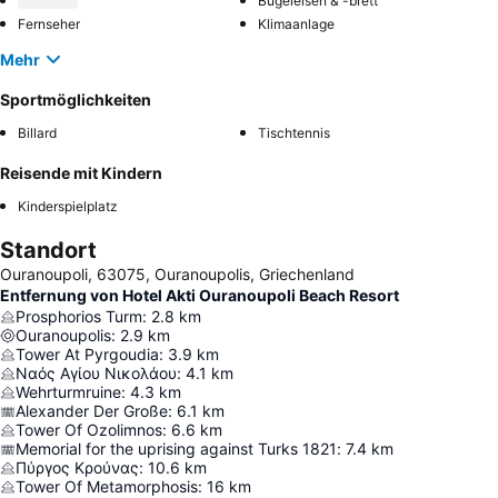
Bügeleisen & -brett
Fernseher
Klimaanlage
Mehr
Sportmöglichkeiten
Billard
Tischtennis
Reisende mit Kindern
Kinderspielplatz
Standort
Ouranoupoli, 63075, Ouranoupolis, Griechenland
Entfernung von Hotel Akti Ouranoupoli Beach Resort
Prosphorios Turm
:
2.8
km
Ouranoupolis
:
2.9
km
Tower At Pyrgoudia
:
3.9
km
Ναός Αγίου Νικολάου
:
4.1
km
Wehrturmruine
:
4.3
km
Alexander Der Große
:
6.1
km
Tower Of Ozolimnos
:
6.6
km
Memorial for the uprising against Turks 1821
:
7.4
km
Πύργος Κρούνας
:
10.6
km
Tower Of Metamorphosis
:
16
km