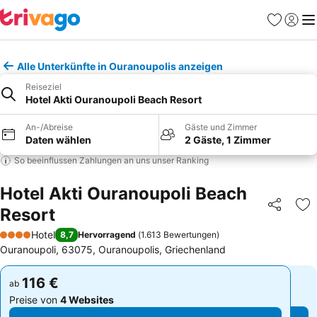
Favoriten
Einlog
Me
Alle Unterkünfte in Ouranoupolis anzeigen
Reiseziel
Hotel Akti Ouranoupoli Beach Resort
An-/Abreise
Gäste und Zimmer
Daten wählen
2 Gäste, 1 Zimmer
So beeinflussen Zahlungen an uns unser Ranking
Hotel Akti Ouranoupoli Beach
Resort
Teilen
Zu
Hotel
8,7
Hervorragend
(
1.613 Bewertungen
)
4 Sterne
Ouranoupoli, 63075, Ouranoupolis, Griechenland
116 €
116 €
ab
ab
Preise von
4 Websites
Preise von
4 Websites