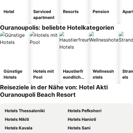
Hotel
Serviced
Resorts
Pension
Apar
apartment
Ouranoupolis: beliebte Hotelkategorien
Günstige
Hotels mit
Haustierfr
Wellnessh
Stra
Hotels
Pool
eundliche
otels
els
Hotels
Reiseziele in der Nähe von: Hotel Akti
Ouranoupoli Beach Resort
Hotels Thessaloniki
Hotels Pefkohori
Hotels Nikiti
Hotels Hanioti
Hotels Kavala
Hotels Sani