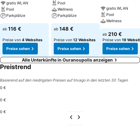
gratis WLAN
Pool
gratis WLAN
Pool
Wellness
Pool
Parkplätze
Parkplätze
Wellness
116 €
148 €
ab
ab
210 €
ab
Preise von
4 Websites
Preise von
12 Websites
Preise von
19 Websi
Preise sehen
Preise sehen
Preise sehen
Alle Unterkünfte in Ouranoupolis anzeigen
Preistrend
Basierend auf den niedrigsten Preisen auf trivago in den letzten 30 Tagen
0 €
0 €
0 €