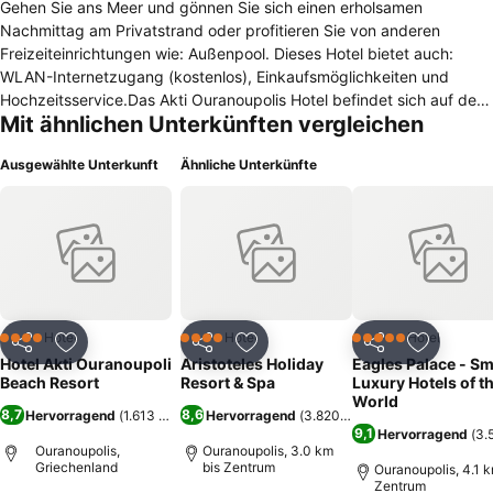
Gehen Sie ans Meer und gönnen Sie sich einen erholsamen
Nachmittag am Privatstrand oder profitieren Sie von anderen
Freizeiteinrichtungen wie: Außenpool. Dieses Hotel bietet auch:
WLAN-Internetzugang (kostenlos), Einkaufsmöglichkeiten und
Hochzeitsservice.Das Akti Ouranoupolis Hotel befindet sich auf der
Mit ähnlichen Unterkünften vergleichen
Halbinsel Chalkidiki an der Grenze zur Mönchsrepublik Athos und
bietet einen Blick auf die Insel Ammouliani. Das Hotel verfügt über:
Ausgewählte Unterkunft
Ähnliche Unterkünfte
Rezeption mit Safe, Restaurant, Bar, Swimmingpool mit separatem
Kinderbecken, Kinderspielplatz, Garten, Konferenzraum, WLAN
Internet-Zugang in öffentlichen Bereichen und Internet-Ecke (gegen
Gebühr). Parkplätze stehen vor Ort zur Verfügung. Die Zimmer sind
ausgestattet mit: Badezimmer mit Föhn, Telefon, TV, Klimaanlage,
Kühlschrank, Safe, WLAN Internet-Zugang und Balkon oder
Terrasse. Adresse: Ouranoupoli, 63075 Chalkidiki, Griechenland
Hotel
Hotel
Hotel
4 Sterne
4 Sterne
5 Sterne
Teilen
Zu Favoriten hinzufügen
Teilen
Zu Favoriten hinzufügen
Teilen
Zu Favor
Hotel Akti Ouranoupoli
Aristoteles Holiday
Eagles Palace - Sm
Beach Resort
Resort & Spa
Luxury Hotels of t
World
8,7
8,6
Hervorragend
(
1.613 Bewertungen
Hervorragend
)
(
3.820 Bewertungen
)
9,1
Hervorragend
(
3.
Ouranoupolis,
Ouranoupolis, 3.0 km
Griechenland
bis Zentrum
Ouranoupolis, 4.1 k
Zentrum