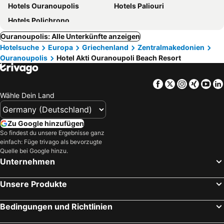
Hotels Ouranoupolis
Hotels Paliouri
Hotels Polichrono
Ouranoupolis: Alle Unterkünfte anzeigen
Hotelsuche
Europa
Griechenland
Zentralmakedonien
Ouranoupolis
Hotel Akti Ouranoupoli Beach Resort
Facebook
Twitter
Instagra
Xing
Yo
Wähle Dein Land
Zu Google hinzufügen
So findest du unsere Ergebnisse ganz
einfach: Füge trivago als bevorzugte
Quelle bei Google hinzu.
Unternehmen
Unsere Produkte
Bedingungen und Richtlinien