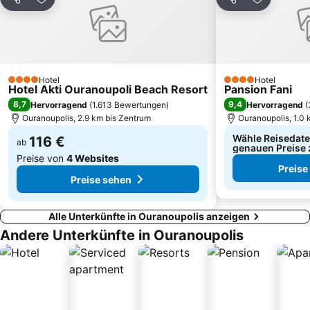
Teilen
Zu Favoriten hinzufügen
Teilen
Zu Favori
Serraiki Akti
Pirgos
Paralia Koviou
Harbour of Porto Koufo
Ormos Panagias
Sikia
Porto Karras 2
Historical Settlement of Arnaia
Hotel
Hotel
4 Sterne
4 Sterne
Hotel Akti Ouranoupoli Beach Resort
Kalamitsi
Port of Ammouliani
Pansion Fani
8,7
9,4
Hervorragend
(
1.613 Bewertungen
)
Hervorragend
(
Ouranoupolis, 2.9 km bis Zentrum
Ouranoupolis, 1.0
Wähle Reisedate
116 €
ab
genauen Preise 
Preise von
4 Websites
Preise
Preise sehen
Alle Unterkünfte in Ouranoupolis anzeigen
Andere Unterkünfte in Ouranoupolis