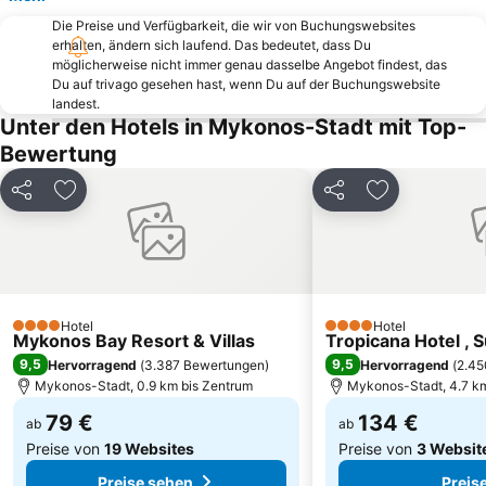
Kolimbithres
Chora Naxou
Die Preise und Verfügbarkeit, die wir von Buchungswebsites
erhalten, ändern sich laufend. Das bedeutet, dass Du
Galissas Beach
Fokos
möglicherweise nicht immer genau dasselbe Angebot findest, das
Strand von Agios Ioannis
Traditional Settlement of Triantaros
Du auf trivago gesehen hast, wenn Du auf der Buchungswebsite
landest.
Traditional Settlement of Arnados
Grammata
Unter den Hotels in Mykonos-Stadt mit Top-
Santa Maria
Lia Beach
Bewertung
Agathopes
Limani Parikia
Teilen
Zu Favoriten hinzufügen
Teilen
Zu Favoriten
Panagia Filotitisa
Paradiso
16. 25th March – Greece independence day
Skandinavian bar
Windmühlen
Traditional Settlement of falatados
Kavalourko
Paralia Varis
Hotel
Hotel
The beach of Piso Livadi
4 Sterne
4 Sterne
Mykonos Bay Resort & Villas
Tropicana Hotel , 
9,5
9,5
Hervorragend
(
3.387 Bewertungen
)
Hervorragend
(
2.45
Mykonos-Stadt, 0.9 km bis Zentrum
Mykonos-Stadt, 4.7 km
79 €
134 €
ab
ab
Preise von
19 Websites
Preise von
3 Websit
Preise sehen
Preis