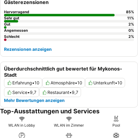
Gästerezensionen
Frühstücksbuffet
mit vielfältigen frischen und hausgemachten
Optionen besonders hervorgehoben wird. Für das beste Erlebnis
Hervorragend
85
%
empfiehlt es sich, ein Zimmer mit
Meerblick
und Außenterrasse
Sehr gut
11
%
anzufragen.
Gut
2
%
Angemessen
0
%
Schlecht
2
%
Rezensionen anzeigen
Überdurchschnittlich gut bewertet für Mykonos-
Stadt
Erfahrung
•
10
Atmosphäre
•
10
Unterkunft
•
10
Service
•
9,7
Restaurant
•
9,7
Mehr Bewertungen anzeigen
Top-Ausstattungen und Services
WLAN in Lobby
WLAN im Zimmer
Pool