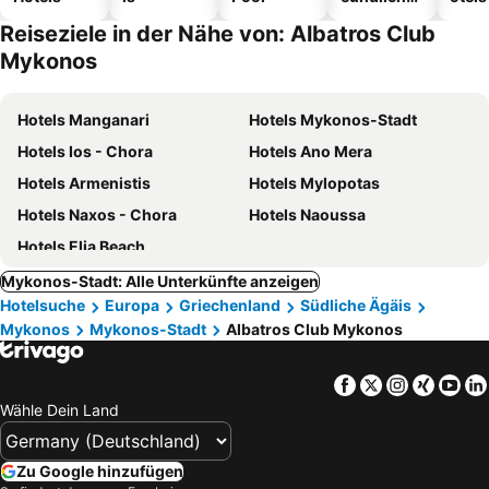
Hotels
Reiseziele in der Nähe von: Albatros Club
Mykonos
Hotels Manganari
Hotels Mykonos-Stadt
Hotels Ios - Chora
Hotels Ano Mera
Hotels Armenistis
Hotels Mylopotas
Hotels Naxos - Chora
Hotels Naoussa
Hotels Elia Beach
Mykonos-Stadt: Alle Unterkünfte anzeigen
Hotelsuche
Europa
Griechenland
Südliche Ägäis
Mykonos
Mykonos-Stadt
Albatros Club Mykonos
Facebook
Twitter
Instagra
Xing
Yo
Wähle Dein Land
Zu Google hinzufügen