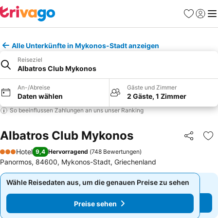
Favoriten
Einlog
Me
Alle Unterkünfte in Mykonos-Stadt anzeigen
Reiseziel
Albatros Club Mykonos
An-/Abreise
Gäste und Zimmer
Daten wählen
2 Gäste, 1 Zimmer
So beeinflussen Zahlungen an uns unser Ranking
Albatros Club Mykonos
Teilen
Zu
Hotel
9,4
Hervorragend
(
748 Bewertungen
)
3 Sterne
Panormos, 84600, Mykonos-Stadt, Griechenland
Wähle Reisedaten aus, um die genauen Preise zu sehen
Wähle Reisedaten aus, um die genauen Preise zu sehen
Preise sehen
Preise sehen