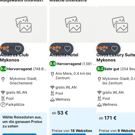
Ausgewählte Unterkunft
Ähnliche Unterkünfte
Hotel
Hotel
Hotel
3 Sterne
4 Sterne
4 Sterne
Teilen
Zu Favoriten hinzufügen
Teilen
Zu Favoriten hinzufügen
Teilen
Zu Favor
Albatros Club
Anatolia Hotel
Olvos Luxury Suit
Mykonos
Mykonos
8,6
Hervorragend
(
1.561 Bewertungen
)
9,4
8,2
Hervorragend
(
748 Bewertungen
)
Sehr gut
(
354 Be
Ano Mera, 0.4 km bis
Zentrum
Mykonos-Stadt,
Mykonos-Stadt, 0.
Griechenland
bis Zentrum
gratis WLAN
gratis WLAN
gratis WLAN
Pool
Pool
Pool
Wellness
Parkplätze
Wellness
Preise sehen
53 €
ab
Preise sehen
Preise sehen
Wähle Reisedaten aus,
171 €
ab
um die genauen Preise
zu sehen
Preise von
18 Websites
Preise von
9 Websit