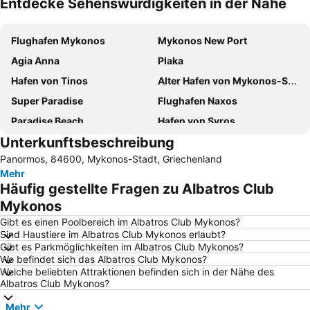
Entdecke Sehenswürdigkeiten in der Nähe
Karte vergrößern
Flughafen Mykonos
Mykonos New Port
Agia Anna
Plaka
Hafen von Tinos
Alter Hafen von Mykonos-Stadt
Super Paradise
Flughafen Naxos
Paradise Beach
Hafen von Syros
Unterkunftsbeschreibung
Gay Festival
Agios Prokopios
Panormos, 84600, Mykonos-Stadt, Griechenland
Traditional Settlement of Ermoupolis
Elia
Mehr
Strand von Ornos
Port of Naoussa
Häufig gestellte Fragen zu Albatros Club
Little Venice
Traditional Settlement of Kardiani
Mykonos
Mylos
Strand von Psarou
Gibt es einen Poolbereich im Albatros Club Mykonos?
Sind Haustiere im Albatros Club Mykonos erlaubt?
Agios Fokas beach
Livadia beach
Gibt es Parkmöglichkeiten im Albatros Club Mykonos?
Wo befindet sich das Albatros Club Mykonos?
Agrari
Strand von Platy Yialos
Welche beliebten Attraktionen befinden sich in der Nähe des
Kalyvia
Syros
Albatros Club Mykonos?
Kini
Traditional Settlement of Pyrgos
Mehr