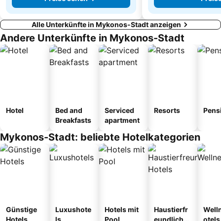
Alle Unterkünfte in Mykonos-Stadt anzeigen
Andere Unterkünfte in Mykonos-Stadt
Hotel
Bed and
Serviced
Resorts
Pens
Breakfasts
apartment
Mykonos-Stadt: beliebte Hotelkategorien
Günstige
Luxushote
Hotels mit
Haustierfr
Well
Hotels
ls
Pool
eundliche
otels