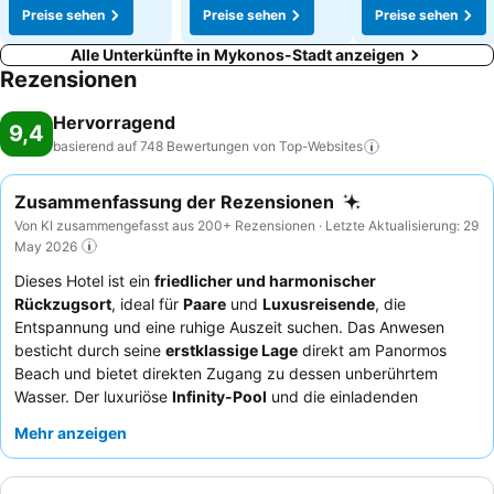
Preise sehen
Preise sehen
Preise sehen
Alle Unterkünfte in Mykonos-Stadt anzeigen
Rezensionen
Hervorragend
9,4
basierend auf 748 Bewertungen von
Top-Websites
Zusammenfassung der Rezensionen
Von KI zusammengefasst aus 200+ Rezensionen · Letzte Aktualisierung: 29
May 2026
Dieses Hotel ist ein
friedlicher und harmonischer
Rückzugsort
, ideal für
Paare
und
Luxusreisende
, die
Entspannung und eine ruhige Auszeit suchen. Das Anwesen
besticht durch seine
erstklassige Lage
direkt am Panormos
Beach und bietet direkten Zugang zu dessen unberührtem
Wasser. Der luxuriöse
Infinity-Pool
und die einladenden
Außenpoolbereiche bilden einen zentralen Mittelpunkt für die
Mehr anzeigen
Freizeitgestaltung. Die Gäste loben durchweg das unglaublich
gastfreundliche, aufmerksame und aufrichtig fürsorgliche
Personal, wobei ein großzügiges und hochwertiges