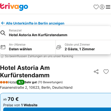
Favoriten
Einlog
Me
Alle Unterkünfte in Berlin anzeigen
Reiseziel
Hotel Astoria Am Kurfürstendamm
An-/Abreise
Gäste und Zimmer
Daten wählen
2 Gäste, 1 Zimmer
So beeinflussen Zahlungen an uns unser Ranking
Hotel Astoria Am
Kurfürstendamm
Teilen
Zu
Hotel
8,1
Sehr gut
(
70 Bewertungen
)
3 Sterne
Fasanenstraße 2, 10623, Berlin, Deutschland
70 €
70 €
ab
ab
Preise von
1 Website
Preise von
1 Website