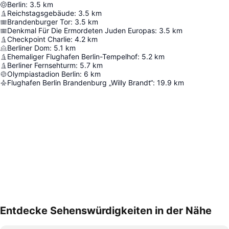
Berlin
:
3.5
km
Reichstagsgebäude
:
3.5
km
Brandenburger Tor
:
3.5
km
Denkmal Für Die Ermordeten Juden Europas
:
3.5
km
Checkpoint Charlie
:
4.2
km
Berliner Dom
:
5.1
km
Ehemaliger Flughafen Berlin-Tempelhof
:
5.2
km
Berliner Fernsehturm
:
5.7
km
Olympiastadion Berlin
:
6
km
Flughafen Berlin Brandenburg „Willy Brandt“
:
19.9
km
Entdecke Sehenswürdigkeiten in der Nähe
Karte vergrößern