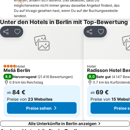
erhalten, ändern sich laufend. Das bedeutet, dass Du
Reinickendorf
Tempelhof
möglicherweise nicht immer genau dasselbe Angebot findest, das
Columbiahalle Berlin
Wannsee
Du auf trivago gesehen hast, wenn Du auf der Buchungswebsite
landest.
Max-Schmeling-Halle
Zehlendorf
Unter den Hotels in Berlin mit Top-Bewertung
Admiralspalast
Müggelsee
Teilen
Zu Favoriten hinzufügen
Teilen
Zu Favoriten
Theater des Westens
Wedding
Babelsberg Film Studios
Adlershof
Steglitz-Zehlendorf
FEZ Wuhlheide
Zoologischer Garten Berlin
Moabit
Hotel
Hotel
4 Sterne
Gendarmenmarkt
Gesundbrunnen
Meliá Berlin
Radisson Hotel Ber
8,8
8,0
Hervorragend
(
21.416 Bewertungen
)
Sehr gut
(
4.147 Bew
Kindl-Bühne Wuhlheide
Weißensee
0.9 km bis Reichstag
0.7 km bis Kurfürsten
84 €
69 €
ab
ab
Preise von
23 Websites
Preise von
15 Websi
Preise sehen
Preise 
Alle Unterkünfte in Berlin anzeigen