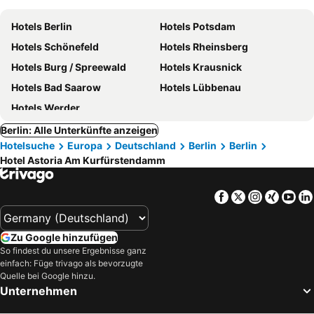
Hotels Berlin
Hotels Potsdam
Hotels Schönefeld
Hotels Rheinsberg
Hotels Burg / Spreewald
Hotels Krausnick
Hotels Bad Saarow
Hotels Lübbenau
Hotels Werder
Berlin: Alle Unterkünfte anzeigen
Hotelsuche
Europa
Deutschland
Berlin
Berlin
Hotel Astoria Am Kurfürstendamm
Facebook
Twitter
Instagra
Xing
Yo
Zu Google hinzufügen
So findest du unsere Ergebnisse ganz
einfach: Füge trivago als bevorzugte
Quelle bei Google hinzu.
Unternehmen