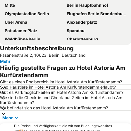
Mitte
Berlin Hauptbahnhof
Olympiastadion Berlin
Flughafen Berlin Brandenburg
Uber Arena
Alexanderplatz
Potsdamer Platz
Spandau
Waldbühne Berlin
Charlottenburg
Unterkunftsbeschreibung
Kurfürstendamm
Friedrichstadt-Palast
Fasanenstraße 2, 10623, Berlin, Deutschland
Köpenick
Charlottenburg-Wilmersdorf
Mehr
Friedrichshain
Messegelände Berlin
Häufig gestellte Fragen zu Hotel Astoria Am
Neukölln
Prenzlauer Berg
Kurfürstendamm
Kreuzberg
Ostbahnhof Berlin
Gibt es einen Poolbereich im Hotel Astoria Am Kurfürstendamm?
Sind Haustiere im Hotel Astoria Am Kurfürstendamm erlaubt?
Schöneberg
Brandenburger Tor
Gibt es Parkmöglichkeiten im Hotel Astoria Am Kurfürstendamm?
Wie sind die Check-in und Check-out Zeiten im Hotel Astoria Am
Bahnhof Zoologischer Garten
Friedrichstraße
Kurfürstendamm?
KaDeWe
Steglitz
Wo befindet sich das Hotel Astoria Am Kurfürstendamm?
Tempodrom
Pankow
Mehr
Lichtenberg
Berlin Tiergarten
Die Preise und Verfügbarkeit, die wir von Buchungswebsites