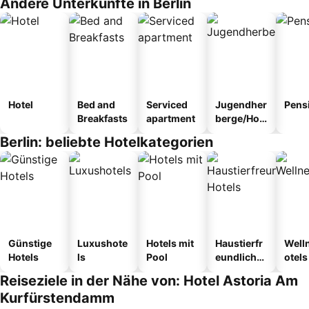
Andere Unterkünfte in Berlin
Hotel
Bed and
Serviced
Jugendher
Pens
Breakfasts
apartment
berge/Hos
tel
Berlin: beliebte Hotelkategorien
Günstige
Luxushote
Hotels mit
Haustierfr
Well
Hotels
ls
Pool
eundliche
otels
Hotels
Reiseziele in der Nähe von: Hotel Astoria Am
Kurfürstendamm