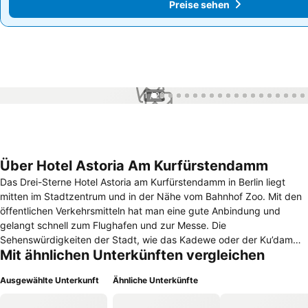
Preise sehen
Preise sehen
1 / 26
Über Hotel Astoria Am Kurfürstendamm
Das Drei-Sterne Hotel Astoria am Kurfürstendamm in Berlin liegt
mitten im Stadtzentrum und in der Nähe vom Bahnhof Zoo. Mit den
öffentlichen Verkehrsmitteln hat man eine gute Anbindung und
gelangt schnell zum Flughafen und zur Messe. Die
Sehenswürdigkeiten der Stadt, wie das Kadewe oder der Ku’damm,
Mit ähnlichen Unterkünften vergleichen
sind innerhalb weniger Gehminuten zu erreichen. Das Hotel bietet 32
Zimmer, die ausgestattet sind mit einem Bad, Telefon, Radio,
Ausgewählte Unterkunft
Ähnliche Unterkünfte
Minibar, Föhn, Schreibtisch und Safe, W-LAN Anschluss und
Internet-TV. Nichtraucherzimmer stehen auf Anfrage zur Verfügung.