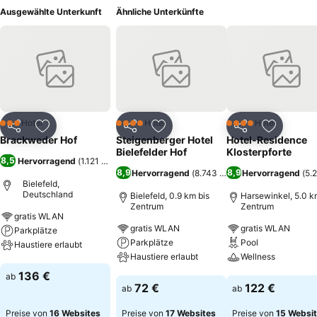
Ausgewählte Unterkunft
Ähnliche Unterkünfte
Hotel
Hotel
Hotel
3 Sterne
4 Sterne
4 Sterne
Teilen
Zu Favoriten hinzufügen
Teilen
Zu Favoriten hinzufügen
Teilen
Zu Favor
Brackweder Hof
Steigenberger Hotel
Hotel-Residence
Bielefelder Hof
Klosterpforte
8,5
Hervorragend
(
1.121 Bewertungen
)
8,9
8,9
Hervorragend
(
8.743 Bewertungen
Hervorragend
)
(
5.
Bielefeld,
Deutschland
Bielefeld, 0.9 km bis
Harsewinkel, 5.0 k
Zentrum
Zentrum
gratis WLAN
gratis WLAN
gratis WLAN
Parkplätze
Parkplätze
Pool
Haustiere erlaubt
Haustiere erlaubt
Wellness
Preise sehen
136 €
ab
Preise sehen
Preise sehen
72 €
122 €
ab
ab
Preise von
16 Websites
Preise von
17 Websites
Preise von
15 Websi