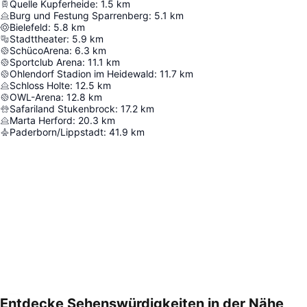
Quelle Kupferheide
:
1.5
km
Burg und Festung Sparrenberg
:
5.1
km
Bielefeld
:
5.8
km
Stadttheater
:
5.9
km
SchücoArena
:
6.3
km
Sportclub Arena
:
11.1
km
Ohlendorf Stadion im Heidewald
:
11.7
km
Schloss Holte
:
12.5
km
OWL-Arena
:
12.8
km
Safariland Stukenbrock
:
17.2
km
Marta Herford
:
20.3
km
Paderborn/Lippstadt
:
41.9
km
Entdecke Sehenswürdigkeiten in der Nähe