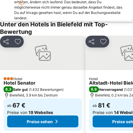
Potts Park
Stadtpalais
erhalten, ändern sich laufend. Das bedeutet, dass Du
möglicherweise nicht immer genau dasselbe Angebot findest, das
Bahnhof Herford
Schloß Neuhaus
Du auf trivago gesehen hast, wenn Du auf der Buchungswebsite
landest.
Gut Sternholz
Alter Markt
Unter den Hotels in Bielefeld mit Top-
Seidenstickerhalle
Schüco-Arena
Bewertung
Sparrenburg
Bielefeld Airport
Teilen
Zu Favoriten hinzufügen
Teilen
Zu Favoriten
Bad Salzufler Weihnachtstraum
Adlerwarte Berlebeck
Landpartie Schloß Bückeburg
Rosenhof Osnabrück
Osnabrücker Schloss
Naturpark Teutoburger Wald
Hengstparade
Theater am Domhof
Hotel
Hotel
Heiligenkirchen Bird Park
Four Seasons Park
3 Sterne
Hotel Senator
Altstadt-Hotel Biel
MARTa Herford
Bahnhof Telgte
8,3
8,9
Sehr gut
(
1.432 Bewertungen
)
Hervorragend
(
1.03
Bielefeld, 3.9 km bis Zentrum
Bielefeld, 0.2 km bis 
67 €
81 €
ab
ab
Preise von
19 Websites
Preise von
14 Websi
Preise sehen
Preise se