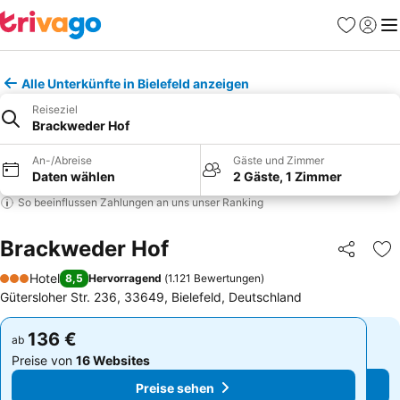
Favoriten
Einlog
Me
Alle Unterkünfte in Bielefeld anzeigen
Reiseziel
Brackweder Hof
An-/Abreise
Gäste und Zimmer
Daten wählen
2 Gäste, 1 Zimmer
So beeinflussen Zahlungen an uns unser Ranking
Brackweder Hof
Teilen
Zu
Hotel
8,5
Hervorragend
(
1.121 Bewertungen
)
3 Sterne
Gütersloher Str. 236, 33649, Bielefeld, Deutschland
136 €
136 €
ab
ab
Preise von
16 Websites
Preise von
16 Websites
Preise sehen
Preise sehen