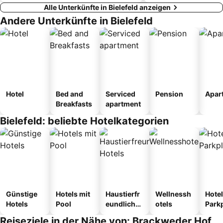
Alle Unterkünfte in Bielefeld anzeigen
Andere Unterkünfte in Bielefeld
Hotel
Bed and
Serviced
Pension
Apar
Breakfasts
apartment
Bielefeld: beliebte Hotelkategorien
Günstige
Hotels mit
Haustierfr
Wellnessh
Hotel
Hotels
Pool
eundliche
otels
Park
Hotels
Reiseziele in der Nähe von: Brackweder Hof