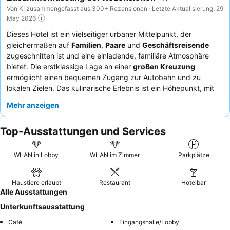
Von KI zusammengefasst aus 300+ Rezensionen · Letzte Aktualisierung: 29
May 2026
Dieses Hotel ist ein vielseitiger urbaner Mittelpunkt, der
gleichermaßen auf
Familien
,
Paare
und
Geschäftsreisende
zugeschnitten ist und eine einladende, familiäre Atmosphäre
bietet. Die erstklassige Lage an einer
großen Kreuzung
ermöglicht einen bequemen Zugang zur Autobahn und zu
lokalen Zielen. Das kulinarische Erlebnis ist ein Höhepunkt, mit
einem außergewöhnlichen
Frühstücksbuffet
und einem
Mehr anzeigen
hoteleigenen Restaurant, das für seine hochwertige Küche
gefeiert wird. Die Gäste loben durchweg die außergewöhnliche
Top-Ausstattungen und Services
Freundlichkeit und Aufmerksamkeit des Personals, was zu
einem angenehmen Aufenthalt beiträgt. Für einen schönen
Abend bietet der
charmante Biergarten
einen einladenden
WLAN in Lobby
WLAN im Zimmer
Parkplätze
Rahmen, um die gastronomischen Köstlichkeiten zu genießen.
Haustiere erlaubt
Restaurant
Hotelbar
Alle Ausstattungen
Unterkunftsausstattung
Café
Eingangshalle/Lobby