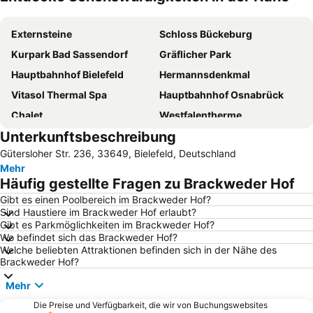
Karte vergrößern
Externsteine
Schloss Bückeburg
Kurpark Bad Sassendorf
Gräflicher Park
Hauptbahnhof Bielefeld
Hermannsdenkmal
Vitasol Thermal Spa
Hauptbahnhof Osnabrück
Chalet
Westfalentherme
Unterkunftsbeschreibung
SoleTherme Bad Sassendorf
GOP Bad Oeynhausen
Gütersloher Str. 236, 33649, Bielefeld, Deutschland
Messezentrum Bad Salzuflen
Wewelsburg
Mehr
Flughafen Paderborn Lippstadt
OsnabrückHalle
Häufig gestellte Fragen zu Brackweder Hof
Schlossgarten
Burg Sternberg
Gibt es einen Poolbereich im Brackweder Hof?
Sind Haustiere im Brackweder Hof erlaubt?
Bernstein
Hollywood- und Safari-Park
Gibt es Parkmöglichkeiten im Brackweder Hof?
SalzGrotte
Paderborner Dom
Wo befindet sich das Brackweder Hof?
Welche beliebten Attraktionen befinden sich in der Nähe des
Schiedersee
Hauptbahnhof Gütersloh
Brackweder Hof?
Bahnhof Minden
Bahnhof Bad Oeynhausen
Mehr
Nettebad
Osnabrück quer
Die Preise und Verfügbarkeit, die wir von Buchungswebsites