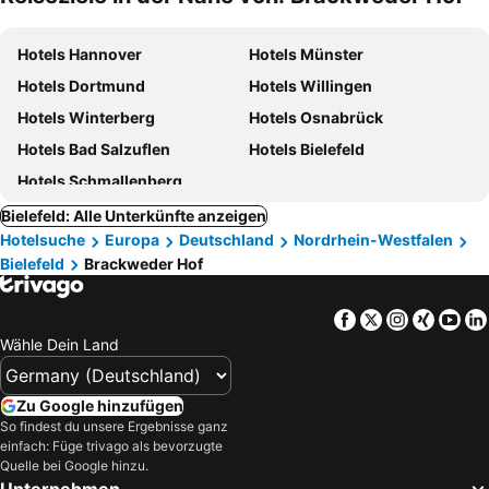
Hotels Hannover
Hotels Münster
Hotels Dortmund
Hotels Willingen
Hotels Winterberg
Hotels Osnabrück
Hotels Bad Salzuflen
Hotels Bielefeld
Hotels Schmallenberg
Bielefeld: Alle Unterkünfte anzeigen
Hotelsuche
Europa
Deutschland
Nordrhein-Westfalen
Bielefeld
Brackweder Hof
Facebook
Twitter
Instagra
Xing
Yo
Wähle Dein Land
Zu Google hinzufügen
So findest du unsere Ergebnisse ganz
einfach: Füge trivago als bevorzugte
Quelle bei Google hinzu.