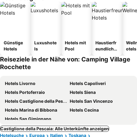
Günstige
Luxushote
Hotels mit
Haustierfr
Well
Hotels
ls
Pool
eundliche
otels
Hotels
Reiseziele in der Nähe von: Camping Village
Rocchette
Hotels Livorno
Hotels Capoliveri
Hotels Portoferraio
Hotels Siena
Hotels Castiglione della Pescaia
Hotels San Vincenzo
Hotels Marina di Bibbona
Hotels Cecina
Hotels San Gimignano
Castiglione della Pescaia: Alle Unterkünfte anzeigen
Hotelsuche
Europa
Italien
Toskana