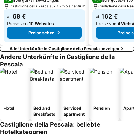
8,4
8,2
Sehr gut
(
54 Bewertungen
)
Sehr gut
(
574 Bew
Castiglione della Pescaia, 7.4 km bis Zentrum
Castiglione della Pes
68 €
162 €
ab
ab
Preise von
10 Websites
Preise von
4 Websi
Preise sehen
Preise 
Alle Unterkünfte in Castiglione della Pescaia anzeigen
Andere Unterkünfte in Castiglione della
Pescaia
Hotel
Bed and
Serviced
Pension
Apar
Breakfasts
apartment
Castiglione della Pescaia: beliebte
Hotelkategorien