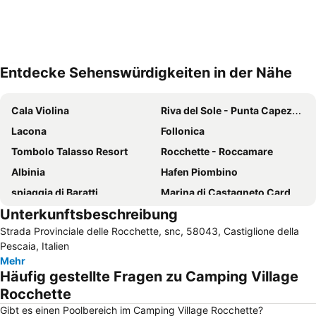
Entdecke Sehenswürdigkeiten in der Nähe
Karte vergrößern
Cala Violina
Riva del Sole - Punta Capezzolo
Lacona
Follonica
Tombolo Talasso Resort
Rocchette - Roccamare
Albinia
Hafen Piombino
spiaggia di Baratti
Marina di Castagneto Carducci
Unterkunftsbeschreibung
Marina di Castagneto Carducci Lido
Procchio
Strada Provinciale delle Rocchette, snc, 58043, Castiglione della
Borgo di Talamone
Castiglione dell Pescaia
Pescaia, Italien
Torre Mozza
Marina di Grosseto
Mehr
Häufig gestellte Fragen zu Camping Village
La Biodola
Punta Ala
Rocchette
Naregno
Pareti
Gibt es einen Poolbereich im Camping Village Rocchette?
Giglio Campese
Spiaggia Lunga