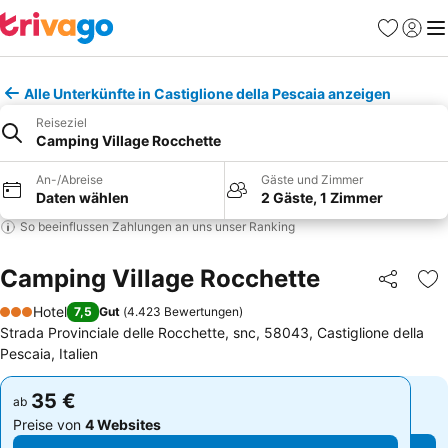
Favoriten
Einlog
Me
Alle Unterkünfte in Castiglione della Pescaia anzeigen
Reiseziel
Camping Village Rocchette
An-/Abreise
Gäste und Zimmer
Daten wählen
2 Gäste, 1 Zimmer
So beeinflussen Zahlungen an uns unser Ranking
Camping Village Rocchette
Teilen
Zu
Hotel
7,5
Gut
(
4.423 Bewertungen
)
3 Sterne
Strada Provinciale delle Rocchette, snc, 58043, Castiglione della
Pescaia, Italien
35 €
35 €
ab
ab
Preise von
4 Websites
Preise von
4 Websites