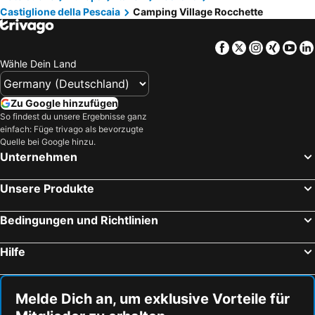
Castiglione della Pescaia
Camping Village Rocchette
Facebook
Twitter
Instagra
Xing
Yo
Wähle Dein Land
Zu Google hinzufügen
So findest du unsere Ergebnisse ganz
einfach: Füge trivago als bevorzugte
Quelle bei Google hinzu.
Unternehmen
Unsere Produkte
Bedingungen und Richtlinien
Hilfe
Melde Dich an, um exklusive Vorteile für