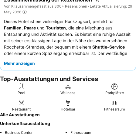
Von KI zusammengefasst aus 300+ Rezensionen · Letzte Aktualisierung: 29
May 2026
Dieses Hotel ist ein vielseitiger Rückzugsort, perfekt für
Familien
,
Paare
und
Touristen
, die eine Mischung aus
Entspannung und Aktivität suchen. Es bietet eine ruhige Auszeit
mit seiner erstklassigen Lage in der Nähe des wunderschönen
Rocchette-Strandes, der bequem mit einem
Shuttle-Service
oder einem kurzen Spaziergang erreichbar ist. Der weitläufige
Swimmingpool und die vielfältigen Sportplätze des Anwesens,
Mehr anzeigen
darunter Padel, Tennis und Beachvolleyball, bieten für jedes
Alter und Interesse etwas. Die Gäste loben stets die
Top-Ausstattungen und Services
außergewöhnliche Freundlichkeit und Professionalität des
Personals sowie die Qualität und Vielfalt des Restaurants,
insbesondere die köstliche Pizza und die „Tegami“-Gerichte. Für
Pool
Wellness
Parkplätze
ein wirklich einzigartiges Erlebnis sollten Sie eines der
Lodge-
Zelte
für einen komfortablen Glamping-Aufenthalt inmitten der
Restaurant
Hotelbar
Fitnessraum
Natur buchen.
Alle Ausstattungen
Unterkunftsausstattung
Business Center
Fitnessraum