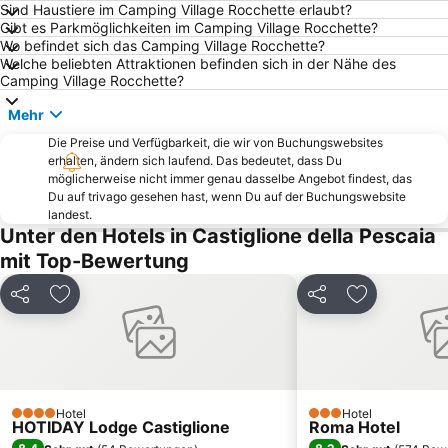
Sind Haustiere im Camping Village Rocchette erlaubt?
Gibt es Parkmöglichkeiten im Camping Village Rocchette?
La Rocca di Populonia
Parco Costiero di Rimigliano
Wo befindet sich das Camping Village Rocchette?
Parco Naturale della Maremma
Alberese
Welche beliebten Attraktionen befinden sich in der Nähe des
Camping Village Rocchette?
Fonteblanda
Capo Bianco
Mehr
Spiaggia di Marciana Marina
Spiaggia di Levante
Principina a Mare
Die Preise und Verfügbarkeit, die wir von Buchungswebsites
Roccatederighi
erhalten, ändern sich laufend. Das bedeutet, dass Du
Museo Nazionale delle Residenze di Napoleone Isola d'Elba Villa San Martino
Marina Di Campo Airport
möglicherweise nicht immer genau dasselbe Angebot findest, das
Du auf trivago gesehen hast, wenn Du auf der Buchungswebsite
Le Rocchette
Tenuta San Guido
landest.
Porto Santo Stefano
Casetta Civinini Castiglione della Pescaia
Unter den Hotels in Castiglione della Pescaia
mit Top-Bewertung
Museo Archelogico del Territorio di Populonia
Barbarossa
Acropoli di Populonia
Cavallino Matto
Teilen
Zu Favoriten hinzufügen
Teilen
Zu Favorite
Tombolo
Caldana
Pratoranieri
Cala Piccola
Giannella
Tropicana Beach
Lacona beach
Porto
Hotel
Hotel
4 Sterne
3 Sterne
HOTIDAY Lodge Castiglione
Roma Hotel