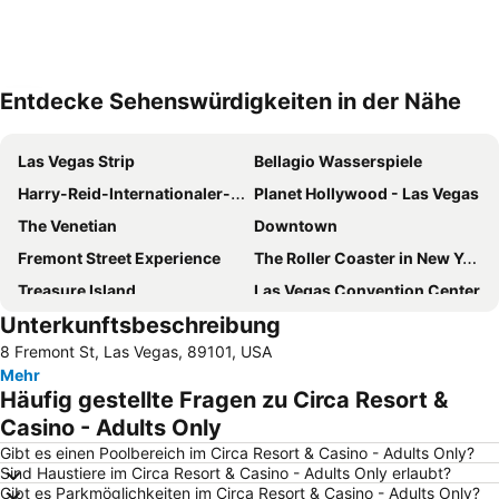
Entdecke Sehenswürdigkeiten in der Nähe
Karte vergrößern
Las Vegas Strip
Bellagio Wasserspiele
Harry-Reid-Internationaler-Flughafen
Planet Hollywood - Las Vegas
The Venetian
Downtown
Fremont Street Experience
The Roller Coaster in New York-New York Hotel & Casino
Treasure Island
Las Vegas Convention Center
Unterkunftsbeschreibung
Eiffel Tower Experience im Paris Las Vegas
Luxor Theater
8 Fremont St, Las Vegas, 89101, USA
Rio Las Vegas
Hard Rock Café Las Vegas Strip
Mehr
Lake Las Vegas
Mandalay Bay Theater
Häufig gestellte Fragen zu Circa Resort &
The Colosseum at Caesars Palace
Flughafen North Las Vegas
Casino - Adults Only
Sahara Paradise Plaza
Stratosphere Tower Las Vegas
Gibt es einen Poolbereich im Circa Resort & Casino - Adults Only?
Sind Haustiere im Circa Resort & Casino - Adults Only erlaubt?
Wynn Esplanade shops
South Point Showroom
Gibt es Parkmöglichkeiten im Circa Resort & Casino - Adults Only?