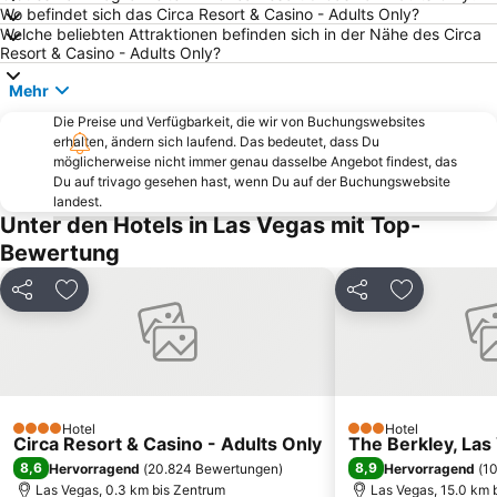
Wo befindet sich das Circa Resort & Casino - Adults Only?
Summerlin
Eiffel Tower
Welche beliebten Attraktionen befinden sich in der Nähe des Circa
AEE - ADULT ENTERTAINMENT EXPO
Via Bellagio
Resort & Casino - Adults Only?
West Wind Las Vegas 5 Drive-In
Red Rock Canyon
Mehr
Flamingo Showroom
Buca di Beppo - Excalibur
Die Preise und Verfügbarkeit, die wir von Buchungswebsites
erhalten, ändern sich laufend. Das bedeutet, dass Du
Las Vegas South Premium Outlets
Gondelfahrt im Venetian
möglicherweise nicht immer genau dasselbe Angebot findest, das
Paradise
Green Valley
Du auf trivago gesehen hast, wenn Du auf der Buchungswebsite
landest.
INTERNATIONAL CES
T-Mobile Arena
Unter den Hotels in Las Vegas mit Top-
Henderson Executive Airport
The D Las Vegas
Bewertung
Stratosphere Theater
Harrah's Showroom
Teilen
Zu Favoriten hinzufügen
Teilen
Zu Favorit
Atomic Testing
SHOT SHOW
M&M's World Las Vegas
Golden Gate Casino
Mardi Gras Theatre
The Orleans Showroom
Alta Drive
The District at Green Valley Ranch
Hotel
Hotel
Old Las Vegas Mormon Fort State Historic Park
Station Casino
4 Sterne
3 Sterne
Circa Resort & Casino - Adults Only
The Berkley, Las
8,6
8,9
Hervorragend
(
20.824 Bewertungen
)
Hervorragend
(
1
Las Vegas, 0.3 km bis Zentrum
Las Vegas, 15.0 km 