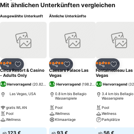
Mit ähnlichen Unterkünften vergleichen
Ausgewählte Unterkunft
Ähnliche Unterkünfte
Hotel
Hotel
Hotel
4 Sterne
5 Sterne
5 Sterne
Teilen
Zu Favoriten hinzufügen
Teilen
Zu Favoriten hinzufügen
Teilen
Zu Favor
Circa Resort & Casino
Caesars Palace Las
Fontainebleau Las
- Adults Only
Vegas
Vegas
8,6
8,5
9,0
Hervorragend
(
20.824 Bewertungen
Hervorragend
)
(
198.231 Bewertungen
Hervorragend
)
(
32
Las Vegas, USA
0.8 km bis Bellagio
3.4 km bis Bellagio
Wasserspiele
Wasserspiele
gratis WLAN
Pool
Pool
Pool
Wellness
Wellness
Wellness
Klimaanlage
Parkplätze
Preise sehen
Preise sehen
Preise sehen
123 €
93 €
56 €
ab
ab
ab