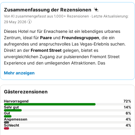
Zusammenfassung der Rezensionen
Von KI zusammengefasst aus 1.000+ Rezensionen · Letzte Aktualisierung:
29 May 2026
Dieses Hotel nur für Erwachsene ist ein lebendiges urbanes
Zentrum, ideal für
Paare
und
Freundesgruppen
, die ein
aufregendes und anspruchsvolles Las Vegas-Erlebnis suchen.
Direkt an der
Fremont Street
gelegen, bietet es
unvergleichlichen Zugang zur pulsierenden Fremont Street
Experience und den umliegenden Attraktionen. Das
herausragende Merkmal ist der
Poolkomplex Stadium Swim
Mehr anzeigen
mit mehreren beheizten Pools und riesigen Bildschirmen für
Sportübertragungen. Die Gäste loben durchweg das freundliche
und hilfsbereite Personal, wobei ein
umfangreiches
Gästerezensionen
Frühstücksbuffet
und engagierte Mixologen an den Bars
besonders hervorgehoben werden. Für einen wirklich
Hervorragend
72
%
unvergesslichen Abend begeben Sie sich in den
Legacy Club
,
Sehr gut
14
%
um einen atemberaubenden Panoramablick auf die Skyline der
Gut
6
%
Angemessen
4
%
Innenstadt zu genießen.
Schlecht
4
%