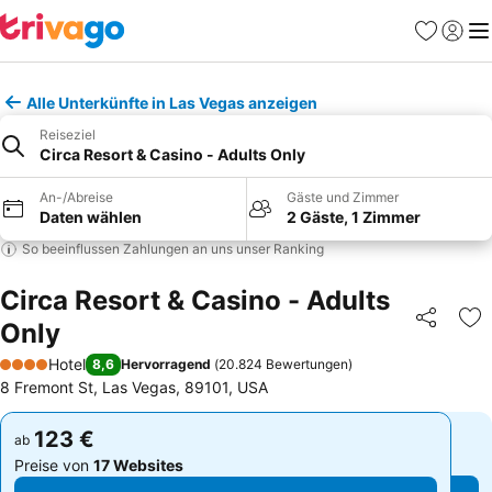
Favoriten
Einlog
Me
Alle Unterkünfte in Las Vegas anzeigen
Reiseziel
Circa Resort & Casino - Adults Only
An-/Abreise
Gäste und Zimmer
Daten wählen
2 Gäste, 1 Zimmer
So beeinflussen Zahlungen an uns unser Ranking
Circa Resort & Casino - Adults
Only
Teilen
Zu
Hotel
8,6
Hervorragend
(
20.824 Bewertungen
)
4 Sterne
8 Fremont St, Las Vegas, 89101, USA
123 €
123 €
ab
ab
Preise von
17 Websites
Preise von
17 Websites