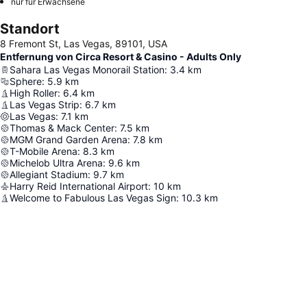
nur für Erwachsene
Standort
8 Fremont St, Las Vegas, 89101, USA
Entfernung von Circa Resort & Casino - Adults Only
Sahara Las Vegas Monorail Station
:
3.4
km
Sphere
:
5.9
km
High Roller
:
6.4
km
Las Vegas Strip
:
6.7
km
Las Vegas
:
7.1
km
Thomas & Mack Center
:
7.5
km
MGM Grand Garden Arena
:
7.8
km
T-Mobile Arena
:
8.3
km
Michelob Ultra Arena
:
9.6
km
Allegiant Stadium
:
9.7
km
Harry Reid International Airport
:
10
km
Welcome to Fabulous Las Vegas Sign
:
10.3
km