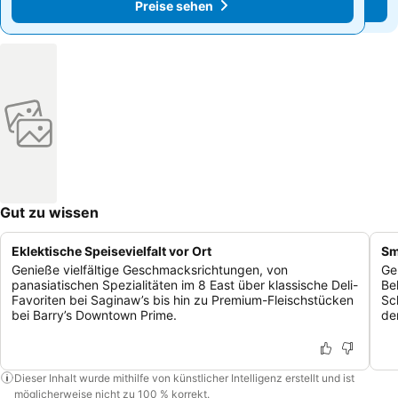
Preise sehen
Preise sehen
Gut zu wissen
Eklektische Speisevielfalt vor Ort
Sm
Genieße vielfältige Geschmacksrichtungen, von
Ge
panasiatischen Spezialitäten im 8 East über klassische Deli-
Be
Favoriten bei Saginaw’s bis hin zu Premium-Fleischstücken
Sc
bei Barry’s Downtown Prime.
de
Dieser Inhalt wurde mithilfe von künstlicher Intelligenz erstellt und ist
möglicherweise nicht zu 100 % korrekt.