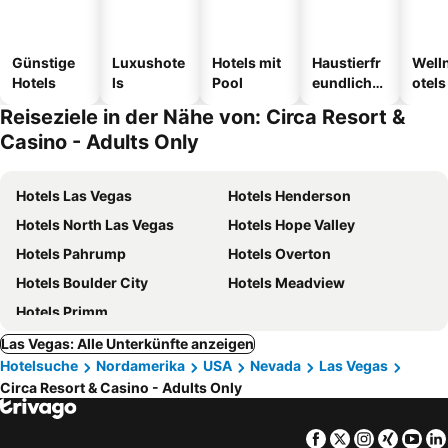
Günstige
Luxushote
Hotels mit
Haustierfr
Well
Hotels
ls
Pool
eundliche
otels
Hotels
Reiseziele in der Nähe von: Circa Resort &
Casino - Adults Only
Hotels Las Vegas
Hotels Henderson
Hotels North Las Vegas
Hotels Hope Valley
Hotels Pahrump
Hotels Overton
Hotels Boulder City
Hotels Meadview
Hotels Primm
Las Vegas: Alle Unterkünfte anzeigen
Hotelsuche
Nordamerika
USA
Nevada
Las Vegas
Circa Resort & Casino - Adults Only
Facebook
Twitter
Instagra
Xing
Yo