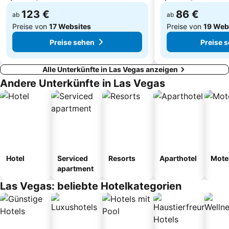
123 €
86 €
ab
ab
Preise von
17 Websites
Preise von
19 Web
Preise sehen
Preise 
Alle Unterkünfte in Las Vegas anzeigen
Andere Unterkünfte in Las Vegas
Hotel
Serviced
Resorts
Aparthotel
Mote
apartment
Las Vegas: beliebte Hotelkategorien