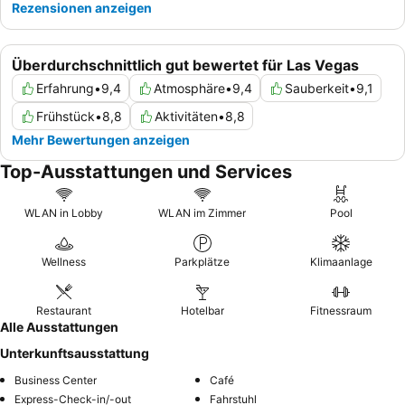
Rezensionen anzeigen
Überdurchschnittlich gut bewertet für Las Vegas
Erfahrung
•
9,4
Atmosphäre
•
9,4
Sauberkeit
•
9,1
Frühstück
•
8,8
Aktivitäten
•
8,8
Mehr Bewertungen anzeigen
Top-Ausstattungen und Services
WLAN in Lobby
WLAN im Zimmer
Pool
Wellness
Parkplätze
Klimaanlage
Restaurant
Hotelbar
Fitnessraum
Alle Ausstattungen
Unterkunftsausstattung
Business Center
Café
Express-Check-in/-out
Fahrstuhl