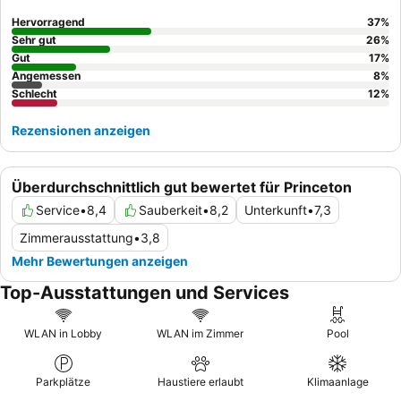
ruhigeres Erlebnis empfiehlt es sich, ein Zimmer zu buchen, das
nicht zur Autobahn ausgerichtet ist.
Hervorragend
37
%
Sehr gut
26
%
Gut
17
%
Angemessen
8
%
Schlecht
12
%
Rezensionen anzeigen
Überdurchschnittlich gut bewertet für Princeton
Service
•
8,4
Sauberkeit
•
8,2
Unterkunft
•
7,3
Zimmerausstattung
•
3,8
Mehr Bewertungen anzeigen
Top-Ausstattungen und Services
WLAN in Lobby
WLAN im Zimmer
Pool
Parkplätze
Haustiere erlaubt
Klimaanlage