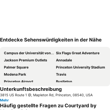
Entdecke Sehenswürdigkeiten in der Nähe
Karte vergrößern
Campus der Universität von Princeton
Six Flags Great Adventure
Jackson Premium Outlets
Annadale
Palmer Square
Princeton University Stadium
Modena Park
Travis
Princeton Airport
Bustleton
Unterkunftsbeschreibung
Bulls Heads
3815 US Route 1 @, Mapleton Rd, Princeton, 08540, USA
Mehr
Häufig gestellte Fragen zu Courtyard by