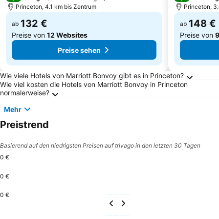
Princeton, 4.1 km bis Zentrum
Princeton, 3
132 €
148 €
ab
ab
Preise von
12 Websites
Preise von
9
Preise sehen
Häufig gestellte Fragen zu Princeton
Wie viele Hotels von Marriott Bonvoy gibt es in Princeton?
Wie viel kosten die Hotels von Marriott Bonvoy in Princeton
normalerweise?
Mehr
Preistrend
Basierend auf den niedrigsten Preisen auf trivago in den letzten 30 Tagen
0 €
0 €
0 €