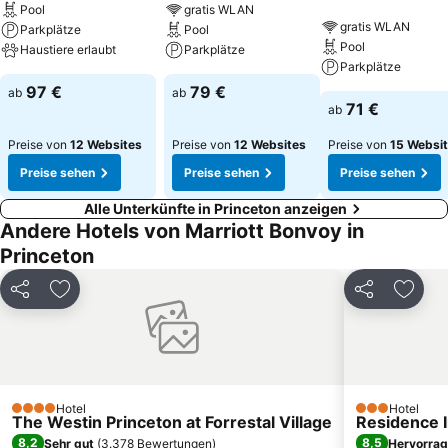
Pool
gratis WLAN
gratis WLAN
Parkplätze
Pool
Pool
Haustiere erlaubt
Parkplätze
Parkplätze
97 €
79 €
ab
ab
71 €
ab
Preise von
12 Websites
Preise von
12 Websites
Preise von
15 Websi
Preise sehen
Preise sehen
Preise sehen
Alle Unterkünfte in Princeton anzeigen
Andere Hotels von Marriott Bonvoy in
Princeton
Teilen
Zu Favoriten hinzufügen
Teilen
Zu Fa
Hotel
Hotel
4 Sterne
3 Sterne
The Westin Princeton at Forrestal Village
Residence I
8,2
8,5
Sehr gut
(
3.378 Bewertungen
)
Hervorra