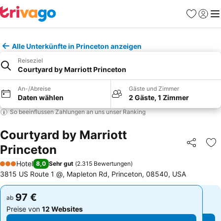
Favoriten
Einlog
Me
Alle Unterkünfte in Princeton anzeigen
Reiseziel
Courtyard by Marriott Princeton
An-/Abreise
Gäste und Zimmer
Daten wählen
2 Gäste, 1 Zimmer
So beeinflussen Zahlungen an uns unser Ranking
Courtyard by Marriott
Princeton
Teilen
Zu
Hotel
8,0
Sehr gut
(
2.315 Bewertungen
)
3 Sterne
3815 US Route 1 @, Mapleton Rd, Princeton, 08540, USA
97 €
97 €
ab
ab
Preise von
12 Websites
Preise von
12 Websites