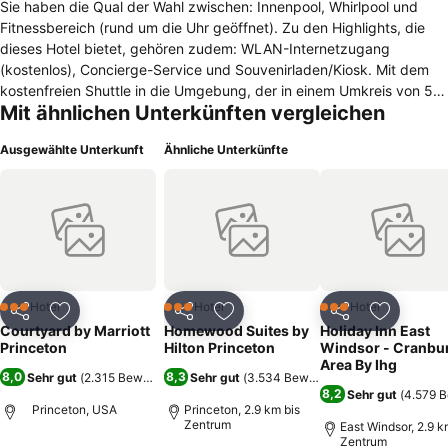
Sie haben die Qual der Wahl zwischen: Innenpool, Whirlpool und
Fitnessbereich (rund um die Uhr geöffnet). Zu den Highlights, die
dieses Hotel bietet, gehören zudem: WLAN-Internetzugang
(kostenlos), Concierge-Service und Souvenirladen/Kiosk. Mit dem
kostenfreien Shuttle in die Umgebung, der in einem Umkreis von 5
Mit ähnlichen Unterkünften vergleichen
miles fährt, erreichen Sie bequem zahlreiche Attraktionen.In der
Unterbringung stehen Zimmer mit einer Klimaanlage und einem
Ausgewählte Unterkunft
Ähnliche Unterkünfte
Badezimmer zur Verfügung. Für eine angenehme Nachtruhe sorgt in
den Zimmern ein Doppelbett. Außerdem gibt es einen Schreibtisch.
Auch ein Kühlschrank und eine Tee-/Kaffeemaschine sind
vorhanden. Besten Urlaubskomfort bieten ein Internetzugang, ein
Telefon, ein TV-Gerät und WiFi. In den Badezimmern ist ein
Haartrockner vorhanden. Das Haus bietet Familienzimmer und
Nichtraucherzimmer.Restaurant: Courtyard Cafe - Join us every
morning for a reasonably-priced, healthy hot breakfast buffet
Hotel
Hotel
Hotel
3 Sterne
3 Sterne
3 Sterne
Teilen
Zu Favoriten hinzufügen
Teilen
Zu Favoriten hinzufügen
Teilen
Zu Favor
including eggs made just the way you like them!.This New Jersey
Courtyard by Marriott
Homewood Suites by
Holiday Inn East
hotel is close to local businesses, dining, and area attractions.6 km
Princeton
Hilton Princeton
Windsor - Cranbu
zum Stadtzentrum 64 km bis zum Flughafen (newark) 97 km bis
Area By Ihg
8,0
8,3
Sehr gut
(
2.315 Bewertungen
Sehr gut
)
(
3.534 Bewertungen
)
zum Flughafen (philadelphia) 6 km zum nächstgelegenen Bahnhof
8,2
Sehr gut
(
4.579 
(princeton junction train stati) -1 km zur nächstgelegenen
Princeton, USA
Princeton, 2.9 km bis
Zentrum
Messestadt (?).
East Windsor, 2.9 k
Zentrum