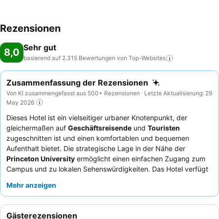
Rezensionen
Sehr gut
8,0
basierend auf 2.315 Bewertungen von
Top-Websites
Zusammenfassung der Rezensionen
Von KI zusammengefasst aus 500+ Rezensionen · Letzte Aktualisierung: 29
May 2026
Dieses Hotel ist ein vielseitiger urbaner Knotenpunkt, der
gleichermaßen auf
Geschäftsreisende
und
Touristen
zugeschnitten ist und einen komfortablen und bequemen
Aufenthalt bietet. Die strategische Lage in der Nähe der
Princeton University
ermöglicht einen einfachen Zugang zum
Campus und zu lokalen Sehenswürdigkeiten. Das Hotel verfügt
über einen einladenden
Innenpool
, der sich perfekt zum
Mehr anzeigen
Entspannen nach einem ereignisreichen Tag eignet. Die Gäste
loben stets das
freundliche und zuvorkommende Personal
sowie die Annehmlichkeiten des hoteleigenen
Starbucks
. Für ein
Gästerezensionen