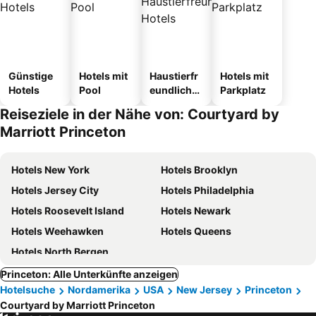
Günstige
Hotels mit
Haustierfr
Hotels mit
Hotels
Pool
eundliche
Parkplatz
Hotels
Reiseziele in der Nähe von: Courtyard by
Marriott Princeton
Hotels New York
Hotels Brooklyn
Hotels Jersey City
Hotels Philadelphia
Hotels Roosevelt Island
Hotels Newark
Hotels Weehawken
Hotels Queens
Hotels North Bergen
Princeton: Alle Unterkünfte anzeigen
Hotelsuche
Nordamerika
USA
New Jersey
Princeton
Courtyard by Marriott Princeton