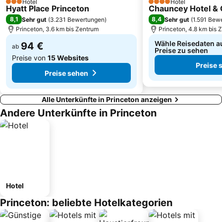
Hotel
Hotel
3 Sterne
4 Sterne
Hyatt Place Princeton
Chauncey Hotel &
8,1
8,4
Sehr gut
(
3.231 Bewertungen
)
Sehr gut
(
1.591 Bew
Princeton, 3.6 km bis Zentrum
Princeton, 4.8 km bis 
Wähle Reisedaten a
94 €
ab
Preise zu sehen
Preise von
15 Websites
Preise 
Preise sehen
Alle Unterkünfte in Princeton anzeigen
Andere Unterkünfte in Princeton
Hotel
Princeton: beliebte Hotelkategorien