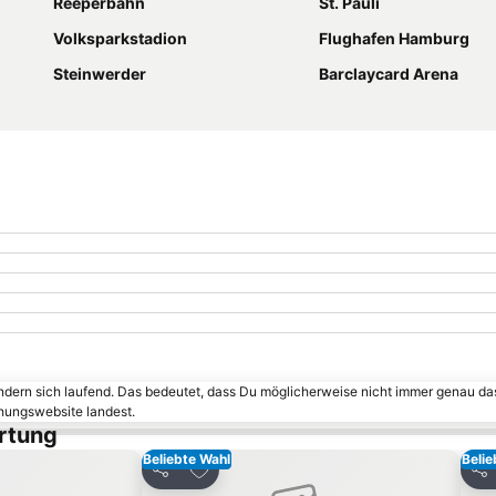
Reeperbahn
St. Pauli
Volksparkstadion
Flughafen Hamburg
Steinwerder
Barclaycard Arena
ändern sich laufend. Das bedeutet, dass Du möglicherweise nicht immer genau da
chungswebsite landest.
rtung
Beliebte Wahl
Belie
inzufügen
Zu Favoriten hinzufügen
Teilen
Tei