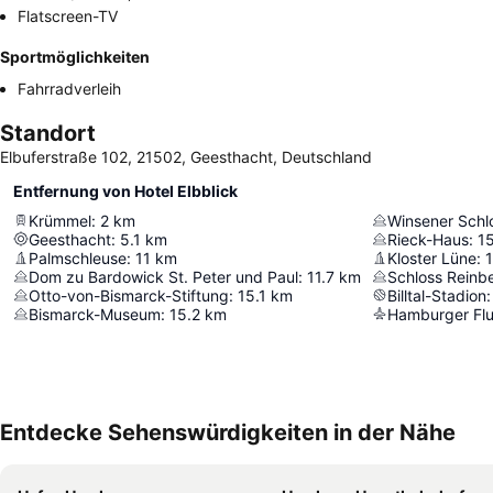
Flatscreen-TV
Sportmöglichkeiten
Fahrradverleih
Standort
Elbuferstraße 102, 21502, Geesthacht, Deutschland
Entfernung von Hotel Elbblick
Krümmel
:
2
km
Geesthacht
:
5.1
km
Rieck-Haus
:
1
Palmschleuse
:
11
km
Kloster Lüne
:
Dom zu Bardowick St. Peter und Paul
:
11.7
km
Schloss Reinb
Otto-von-Bismarck-Stiftung
:
15.1
km
Billtal-Stadion
:
Bismarck-Museum
:
15.2
km
Entdecke Sehenswürdigkeiten in der Nähe