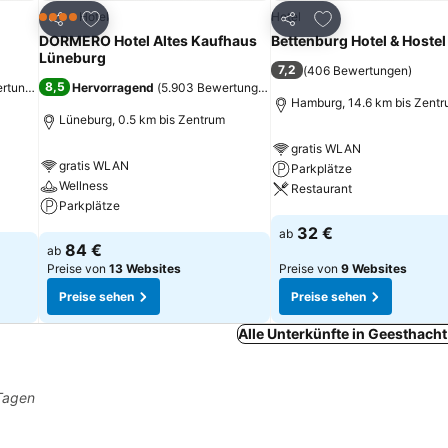
ügen
Zu Favoriten hinzufügen
Zu Favoriten hinz
Hotel
Hotel
4 Sterne
Teilen
Teilen
DORMERO Hotel Altes Kaufhaus
Bettenburg Hotel & Hostel
Lüneburg
7,2
(
406 Bewertungen
)
8,5
ertungen
)
Hervorragend
(
5.903 Bewertungen
)
Hamburg, 14.6 km bis Zent
Lüneburg, 0.5 km bis Zentrum
gratis WLAN
gratis WLAN
Parkplätze
Wellness
Restaurant
Parkplätze
Preise sehen
32 €
ab
Preise sehen
84 €
ab
Preise von
13 Websites
Preise von
9 Websites
Preise sehen
Preise sehen
Alle Unterkünfte in Geesthach
 Tagen