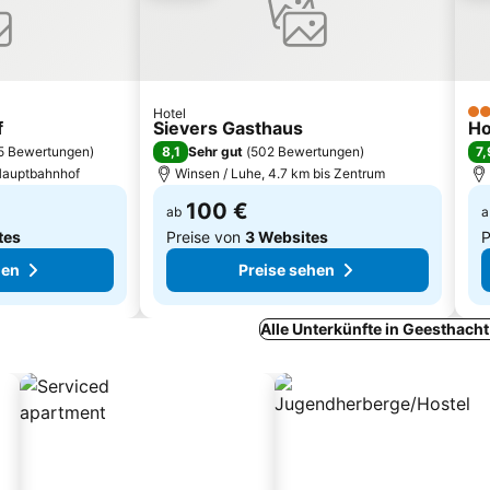
Hotel
3 S
f
Sievers Gasthaus
Ho
8,1
7,
5 Bewertungen
)
Sehr gut
(
502 Bewertungen
)
Hauptbahnhof
Winsen / Luhe, 4.7 km bis Zentrum
100 €
ab
a
tes
Preise von
3 Websites
P
hen
Preise sehen
Alle Unterkünfte in Geesthach