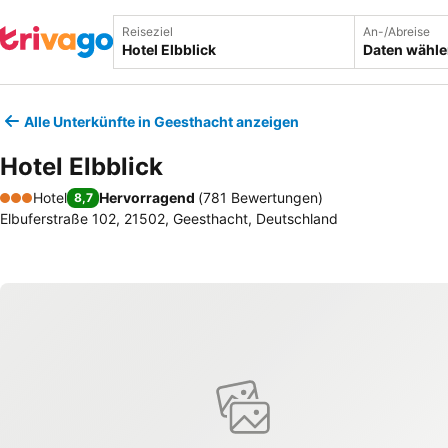
Reiseziel
An-/Abreise
Daten wähl
Alle Unterkünfte in Geesthacht anzeigen
Hotel Elbblick
Hotel
Hervorragend
(
781 Bewertungen
)
8,7
3 Sterne
Elbuferstraße 102, 21502, Geesthacht, Deutschland