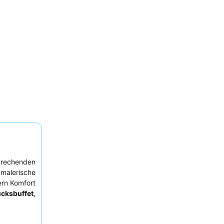
prechenden
 malerische
ern Komfort
ücksbuffet
,