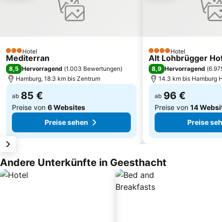
Hotel
Hotel
3 Sterne
4 Sterne
Mediterran
Alt Lohbrügger Ho
8,5
8,9
Hervorragend
(
1.003 Bewertungen
)
Hervorragend
(
6.97
Hamburg, 18.3 km bis Zentrum
14.3 km bis Hamburg 
85 €
96 €
ab
ab
Preise von
6 Websites
Preise von
14 Websi
Preise sehen
Preise se
Andere Unterkünfte in Geesthacht