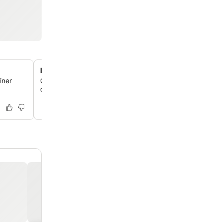
Haustierfreundliche Unterkunft
iner
Genieße einen herzlichen Aufenthalt mit deinen pelzigen
denn Hunde sind in diesem Hotel herzlich willkommen.