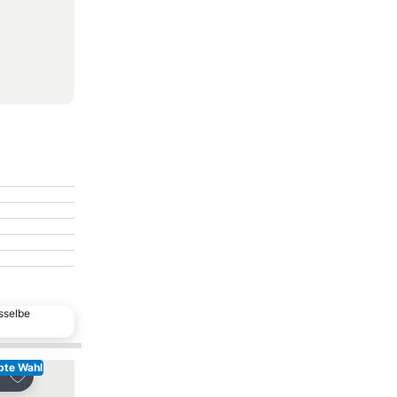
sselbe
bte Wahl
Beliebte Wahl
Zu Favoriten hinzufügen
Zu Favoriten hinzu
len
Teilen