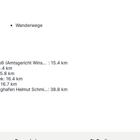
Wanderwege
Winsener Schloß (Amtsgericht Winsen)
:
15.4
km
5.4
km
15.8
km
ek
:
16.4
km
16.7
km
Hamburger Flughafen Helmut Schmidt
:
38.8
km
Karte vergrößern