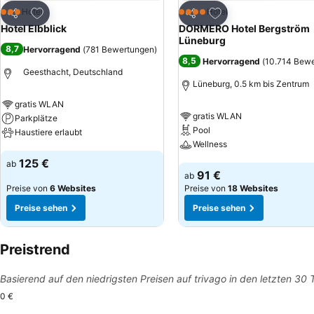
Zu Favoriten hinzufügen
Zu Favoriten hinzuf
Hotel
Hotel
3 Sterne
4 Sterne
Teilen
Teilen
Hotel Elbblick
DORMERO Hotel Bergström
Lüneburg
8,7
Hervorragend
(
781 Bewertungen
)
8,5
Hervorragend
(
10.714 Bew
Geesthacht, Deutschland
Lüneburg, 0.5 km bis Zentrum
gratis WLAN
gratis WLAN
Parkplätze
Pool
Haustiere erlaubt
Wellness
Preise sehen
125 €
ab
Preise sehen
91 €
ab
Preise von
6 Websites
Preise von
18 Websites
Preise sehen
Preise sehen
Preistrend
Basierend auf den niedrigsten Preisen auf trivago in den letzten 30
0 €