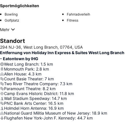
Sportmöglichkeiten
Bowling
Fahrradverleih
Golfplatz
Fitness
Mehr
Standort
294 NJ-36, West Long Branch, 07764, USA
Entfernung von Holiday Inn Express & Suites West Long Branch
- Eatontown by IHG
West Long Branch
:
1.5
km
Monmouth Park
:
2.8
km
Allen House
:
4.3
km
Count Basie Theater
:
7
km
Two River Theatre Company
:
7.3
km
Paramount Theatre
:
8.2
km
Camp Evans Historic District
:
11.8
km
Wall Stadium Speedway
:
14.7
km
PNC Bank Arts Center
:
16.5
km
Holmdel Horn Antenna
:
16.9
km
National Guard Militia Museum of New Jersey
:
18.9
km
Flughafen New York-John F. Kennedy
:
44.7
km