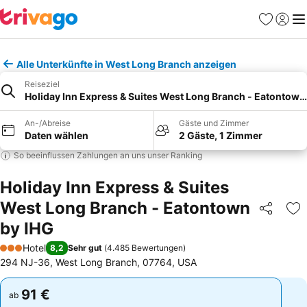
Favoriten
Einlog
Me
Alle Unterkünfte in West Long Branch anzeigen
Reiseziel
Holiday Inn Express & Suites West Long Branch - Eatontown
An-/Abreise
Gäste und Zimmer
Daten wählen
2 Gäste, 1 Zimmer
So beeinflussen Zahlungen an uns unser Ranking
Holiday Inn Express & Suites
West Long Branch - Eatontown
Teilen
Zu
by IHG
Hotel
8,2
Sehr gut
(
4.485 Bewertungen
)
3 Sterne
294 NJ-36, West Long Branch, 07764, USA
91 €
91 €
ab
ab