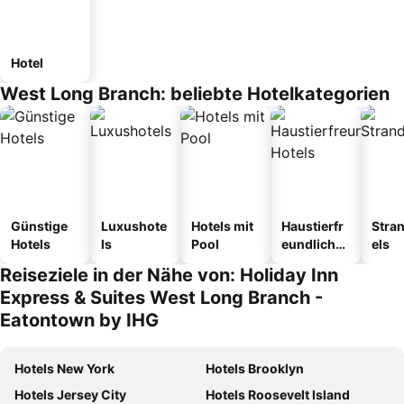
Hotel
West Long Branch: beliebte Hotelkategorien
Günstige
Luxushote
Hotels mit
Haustierfr
Stra
Hotels
ls
Pool
eundliche
els
Hotels
Reiseziele in der Nähe von: Holiday Inn
Express & Suites West Long Branch -
Eatontown by IHG
Hotels New York
Hotels Brooklyn
Hotels Jersey City
Hotels Roosevelt Island