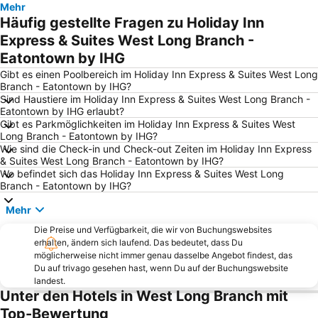
Mehr
East Village
Jersey Gardens Outlet Mall
Häufig gestellte Fragen zu Holiday Inn
Tribeca
New Yorker U-Bahn
Express & Suites West Long Branch -
Eatontown by IHG
Lower East Side
West Village
Gibt es einen Poolbereich im Holiday Inn Express & Suites West Long
Brooklyn Heights
Meatpacking District
Branch - Eatontown by IHG?
Dumbo
Little Italy
Sind Haustiere im Holiday Inn Express & Suites West Long Branch -
Eatontown by IHG erlaubt?
Freiheitsstatue
Coney Island
Gibt es Parkmöglichkeiten im Holiday Inn Express & Suites West
Long Branch - Eatontown by IHG?
Staten Island
Union Square Park
Wie sind die Check-in und Check-out Zeiten im Holiday Inn Express
Washington Square Park
Staten Island Ferry
& Suites West Long Branch - Eatontown by IHG?
Wo befindet sich das Holiday Inn Express & Suites West Long
Cadman Plaza Park
Brighton Beach
Branch - Eatontown by IHG?
Bushwick
Greenpoint
Mehr
Brooklyn Heights Promenade
Dyker Heights
Die Preise und Verfügbarkeit, die wir von Buchungswebsites
45th St Metro Station
World Trade Center Metro Station
erhalten, ändern sich laufend. Das bedeutet, dass Du
möglicherweise nicht immer genau dasselbe Angebot findest, das
Battery Park
Knickerbocker Ave Metro Station
Du auf trivago gesehen hast, wenn Du auf der Buchungswebsite
landest.
Brooklyn Museum
Downtown New York
Unter den Hotels in West Long Branch mit
23rd St Metro Station
Manhattan Beach
Top-Bewertung