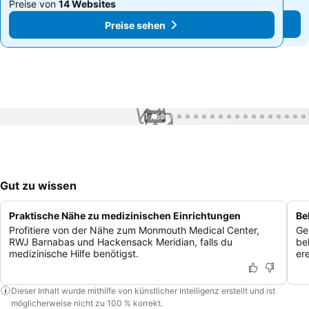
Preise von
14 Websites
Preise von
14 Websites
Preise sehen
Preise sehen
1 / 50
Gut zu wissen
Praktische Nähe zu medizinischen Einrichtungen
Be
Profitiere von der Nähe zum Monmouth Medical Center,
Ge
RWJ Barnabas und Hackensack Meridian, falls du
be
medizinische Hilfe benötigst.
er
Dieser Inhalt wurde mithilfe von künstlicher Intelligenz erstellt und ist
möglicherweise nicht zu 100 % korrekt.