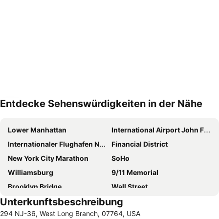
Entdecke Sehenswürdigkeiten in der Nähe
Karte vergrößern
Lower Manhattan
International Airport John F. Kennedy
Internationaler Flughafen Newark Liberty
Financial District
New York City Marathon
SoHo
Williamsburg
9/11 Memorial
Brooklyn Bridge
Wall Street
Unterkunftsbeschreibung
Brooklyn Cruise Terminal
Howard Beach JFK Airport Metro Station
294 NJ-36, West Long Branch, 07764, USA
Greenwich Village
Chinatown New York