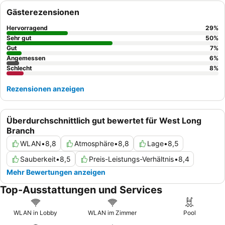
kostenlose Frühstück mit beliebten Speisen wie
Zimtschnecken
Gästerezensionen
und knusprigem Speck ist ein Höhepunkt. Für ein wirklich
ruhiges Erlebnis sollten Sie ein Zimmer mit Gartenblick anfragen.
Hervorragend
29
%
Sehr gut
50
%
Gut
7
%
Angemessen
6
%
Schlecht
8
%
Rezensionen anzeigen
Überdurchschnittlich gut bewertet für West Long
Branch
WLAN
•
8,8
Atmosphäre
•
8,8
Lage
•
8,5
Sauberkeit
•
8,5
Preis-Leistungs-Verhältnis
•
8,4
Mehr Bewertungen anzeigen
Top-Ausstattungen und Services
WLAN in Lobby
WLAN im Zimmer
Pool