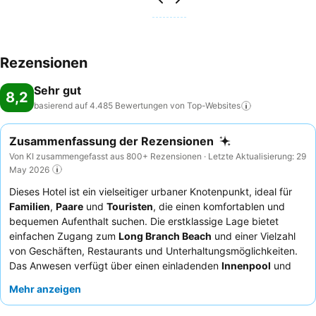
Rezensionen
Sehr gut
8,2
basierend auf 4.485 Bewertungen von
Top-Websites
Zusammenfassung der Rezensionen
Von KI zusammengefasst aus 800+ Rezensionen · Letzte Aktualisierung: 29
May 2026
Dieses Hotel ist ein vielseitiger urbaner Knotenpunkt, ideal für
Familien
,
Paare
und
Touristen
, die einen komfortablen und
bequemen Aufenthalt suchen. Die erstklassige Lage bietet
einfachen Zugang zum
Long Branch Beach
und einer Vielzahl
von Geschäften, Restaurants und Unterhaltungsmöglichkeiten.
Das Anwesen verfügt über einen einladenden
Innenpool
und
ein gut ausgestattetes
24-Stunden-Fitnesscenter
, die sowohl
Mehr anzeigen
Entspannung als auch Aktivität ermöglichen. Die Gäste loben
stets das freundliche und professionelle Personal, und das