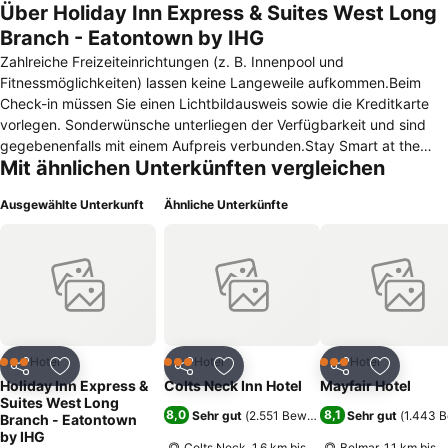
Über Holiday Inn Express & Suites West Long
Branch - Eatontown by IHG
Zahlreiche Freizeiteinrichtungen (z. B. Innenpool und
Fitnessmöglichkeiten) lassen keine Langeweile aufkommen.Beim
Check-in müssen Sie einen Lichtbildausweis sowie die Kreditkarte
vorlegen. Sonderwünsche unterliegen der Verfügbarkeit und sind
gegebenenfalls mit einem Aufpreis verbunden.Stay Smart at the
Mit ähnlichen Unterkünften vergleichen
Holiday Inn Express Hotel & Suites of West Long Branch, NJ, ideally
situated near exit 105 of the Garden State Parkway, minutes from
Ausgewählte Unterkunft
Ähnliche Unterkünfte
Monmouth Mall and beautiful Long Branch Beaches.Zentral gelegen
64 km bis zum Flughafen (newark) 134 km bis zum Flughafen
(philadelphia) 5 km zum nächstgelegenen Bahnhof (nj transit - long
branch stati) -1 km zur nächstgelegenen Messestadt (?) In
Strandnähe.
Hotel
Hotel
Hotel
3 Sterne
3 Sterne
3 Sterne
Teilen
Zu Favoriten hinzufügen
Teilen
Zu Favoriten hinzufügen
Teilen
Zu Favor
Holiday Inn Express &
Colts Neck Inn Hotel
Mayfair Hotel
Suites West Long
8,0
8,1
Sehr gut
(
2.551 Bewertungen
Sehr gut
)
(
1.443 
Branch - Eatontown
by IHG
Colts Neck, 1.6 km bis
Belmar, 1.1 km bis