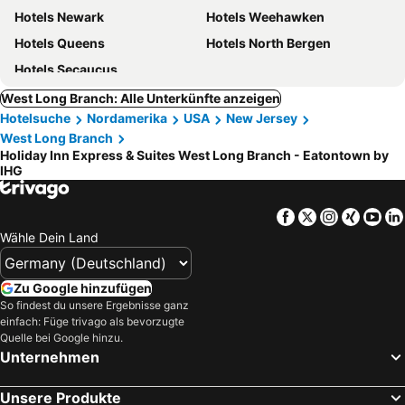
Hotels Newark
Hotels Weehawken
Hotels Queens
Hotels North Bergen
Hotels Secaucus
West Long Branch: Alle Unterkünfte anzeigen
Hotelsuche
Nordamerika
USA
New Jersey
West Long Branch
Holiday Inn Express & Suites West Long Branch - Eatontown by
IHG
Facebook
Twitter
Instagra
Xing
Yo
Wähle Dein Land
Zu Google hinzufügen
So findest du unsere Ergebnisse ganz
einfach: Füge trivago als bevorzugte
Quelle bei Google hinzu.
Unternehmen
Unsere Produkte