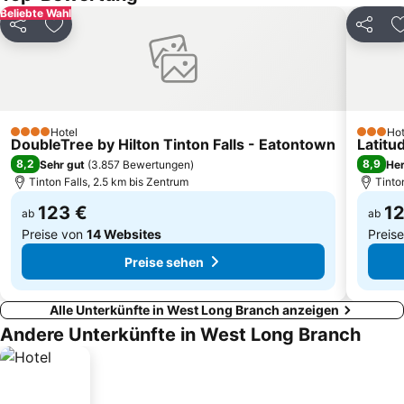
Battery Park City
Bowery
Beliebte Wahl
Teilen
Zu Favoriten hinzufügen
Teilen
Afrikanische Grabstätte
NoHo
Middle Village
Rockaway Park
Hotel
Hot
4 Sterne
3 Stern
DoubleTree by Hilton Tinton Falls - Eatontown
Latitu
8,2
8,9
Sehr gut
(
3.857 Bewertungen
)
He
Tinton Falls, 2.5 km bis Zentrum
Tinto
123 €
12
ab
ab
Preise von
14 Websites
Preis
Preise sehen
Alle Unterkünfte in West Long Branch anzeigen
Andere Unterkünfte in West Long Branch