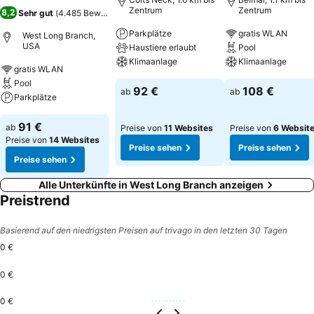
Zentrum
Zentrum
8,2
Sehr gut
(
4.485 Bewertungen
)
Parkplätze
gratis WLAN
West Long Branch,
USA
Haustiere erlaubt
Pool
Klimaanlage
Klimaanlage
gratis WLAN
Pool
92 €
108 €
ab
ab
Parkplätze
91 €
ab
Preise von
11 Websites
Preise von
6 Websit
Preise von
14 Websites
Preise sehen
Preise sehen
Preise sehen
Alle Unterkünfte in West Long Branch anzeigen
Preistrend
Basierend auf den niedrigsten Preisen auf trivago in den letzten 30 Tagen
0 €
0 €
0 €