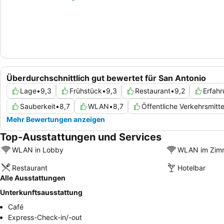
Überdurchschnittlich gut bewertet für San Antonio
Lage
•
9,3
Frühstück
•
9,3
Restaurant
•
9,2
Erfah
Sauberkeit
•
8,7
WLAN
•
8,7
Öffentliche Verkehrsmitte
Mehr Bewertungen anzeigen
Top-Ausstattungen und Services
WLAN in Lobby
WLAN im Zim
Restaurant
Hotelbar
Alle Ausstattungen
Unterkunftsausstattung
Café
Express-Check-in/-out