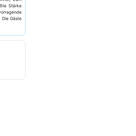
ßte Stärke
rvorragende
. Die Gäste
l und den
reitschaft.
enoviertes
ätzlichen