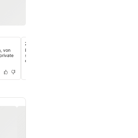
Zimmer mit privatem Balkon
n, von
Einige Zimmer haben private Balkone oder Terrassen, die
private
schönen Außenbereich bieten, um die Morgenluft zu s
einfach zu entspannen.