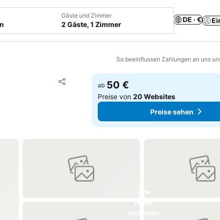
Gäste und Zimmer
DE · €
Ei
en
2 Gäste, 1 Zimmer
So beeinflussen Zahlungen an uns un
Zu Favoriten hinzufügen
50 €
ab
Teilen
Preise von
20 Websites
Preise sehen