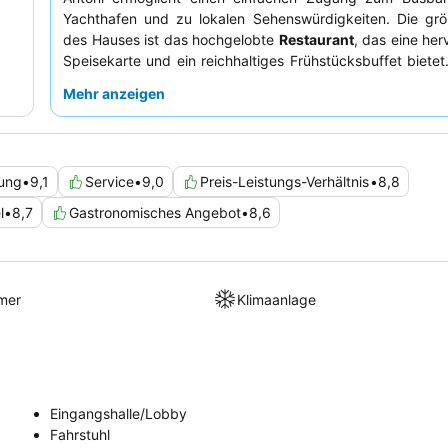
Yachthafen und zu lokalen Sehenswürdigkeiten. Die grö
des Hauses ist das hochgelobte
Restaurant
, das eine he
Speisekarte und ein reichhaltiges Frühstücksbuffet bietet
heben immer wieder das
außergewöhnliche Persona
Mehr anzeigen
Service
hervor und loben deren Freundlichkeit und Hilfsbe
Für ein angenehmeres Erlebnis empfiehlt es sich, ein
r
Zimmer oder ein Superior-Zimmer
zu buchen, um zus
Platz und Komfort zu genießen.
rung
•
9,1
Service
•
9,0
Preis-Leistungs-Verhältnis
•
8,8
l
•
8,7
Gastronomisches Angebot
•
8,6
mer
Klimaanlage
Eingangshalle/Lobby
Fahrstuhl