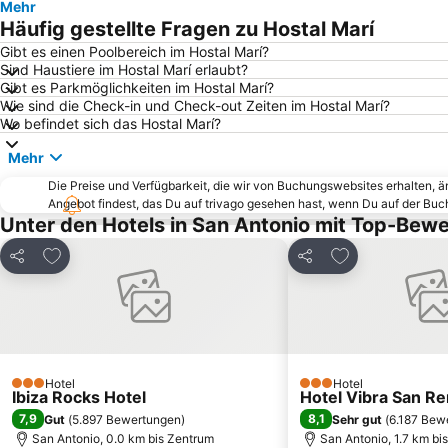
Mehr
Häufig gestellte Fragen zu Hostal Marí
Gibt es einen Poolbereich im Hostal Marí?
Sind Haustiere im Hostal Marí erlaubt?
Gibt es Parkmöglichkeiten im Hostal Marí?
Wie sind die Check-in und Check-out Zeiten im Hostal Marí?
Wo befindet sich das Hostal Marí?
Mehr
Die Preise und Verfügbarkeit, die wir von Buchungswebsites erhalten, 
Angebot findest, das Du auf trivago gesehen hast, wenn Du auf der Bu
Unter den Hotels in San Antonio mit Top-Bew
Zu Favoriten hinzufügen
Zu Favoriten h
Teilen
Teilen
Hotel
Hotel
3 Sterne
3 Sterne
Ibiza Rocks Hotel
Hotel Vibra San R
7,9
8,1
Gut
(
5.897 Bewertungen
)
Sehr gut
(
6.187 Bew
San Antonio, 0.0 km bis Zentrum
San Antonio, 1.7 km bi