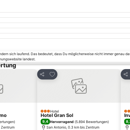
ändern sich laufend. Das bedeutet, dass Du möglicherweise nicht immer genau da
chungswebsite landest.
ertung
inzufügen
Zu Favoriten hinzufügen
Teilen
Tei
Hotel
3 Sterne
4 S
emo
Hotel Gran Sol
In
9,4
8,
ertungen
)
Hervorragend
(
5.894 Bewertungen
)
s Zentrum
San Antonio, 0.3 km bis Zentrum