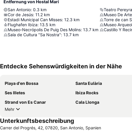
Entfernung von Hostal Marí
San Antonio
:
0.3
km
Teatro Pereyr
Cor de Jesús
:
11.2
km
Museo De Art
Estadi Municipal Can Misses
:
12.3
km
Torre de can S
Flughafen Ibiza
:
13.5
km
Museo Arqueol
Museo-Necrópolis De Puig Des Molins
:
13.7
km
Castillo Y Rec
Sala de Cultura "Sa Nostra"
:
13.7
km
Entdecke Sehenswürdigkeiten in der Nähe
Playa d'en Bossa
Santa Eulària
Ses Illetes
Ibiza Rocks
Strand von Es Canar
Cala Llonga
Mehr
Unterkunftsbeschreibung
Carrer del Progrés, 42, 07820, San Antonio, Spanien