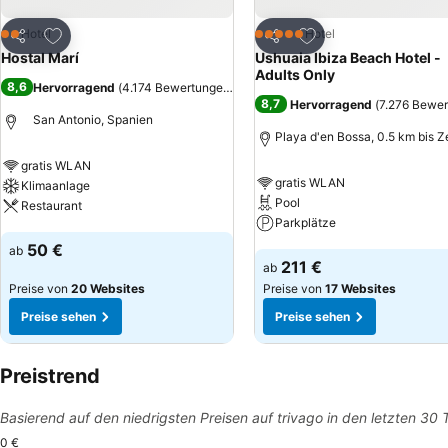
Zu Favoriten hinzufügen
Zu Favoriten hinzuf
Hotel
Hotel
2 Sterne
5 Sterne
Teilen
Teilen
Hostal Marí
Ushuaia Ibiza Beach Hotel -
Adults Only
8,6
Hervorragend
(
4.174 Bewertungen
)
8,7
Hervorragend
(
7.276 Bewe
San Antonio, Spanien
Playa d'en Bossa, 0.5 km bis 
gratis WLAN
gratis WLAN
Klimaanlage
Pool
Restaurant
Parkplätze
Preise sehen
50 €
ab
Preise sehen
211 €
ab
Preise von
20 Websites
Preise von
17 Websites
Preise sehen
Preise sehen
Preistrend
Basierend auf den niedrigsten Preisen auf trivago in den letzten 30
0 €