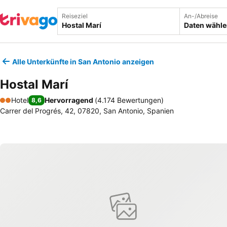
Reiseziel
An-/Abreise
Daten wähl
Alle Unterkünfte in San Antonio anzeigen
Hostal Marí
Hotel
Hervorragend
(
4.174 Bewertungen
)
8,6
2 Sterne
Carrer del Progrés, 42, 07820, San Antonio, Spanien