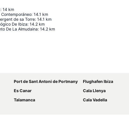
a
:
14
km
e Contemporáneo
:
14.1
km
ergent de sa Torre
:
14.1
km
ógico De Ibiza
:
14.2
km
into De La Almudaina
:
14.2
km
Karte vergrößern
Port de Sant Antoni de Portmany
Flughafen Ibiza
Es Canar
Cala Llenya
Talamanca
Cala Vadella