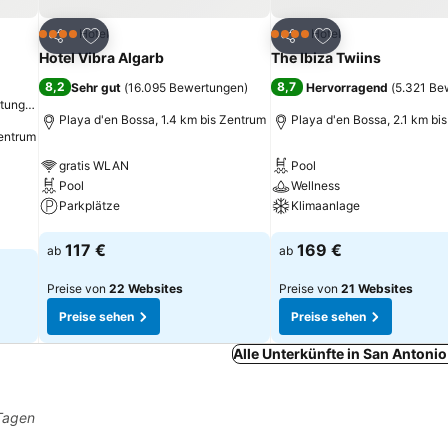
ügen
Zu Favoriten hinzufügen
Zu Favoriten hinz
Hotel
Hotel
4 Sterne
4 Sterne
Teilen
Teilen
Hotel Vibra Algarb
The Ibiza Twiins
8,2
8,7
Sehr gut
(
16.095 Bewertungen
)
Hervorragend
(
5.321 Be
rtungen
)
Playa d'en Bossa, 1.4 km bis Zentrum
Playa d'en Bossa, 2.1 km bi
Zentrum
gratis WLAN
Pool
Pool
Wellness
Parkplätze
Klimaanlage
Preise sehen
Preise sehen
117 €
169 €
ab
ab
Preise von
22 Websites
Preise von
21 Websites
Preise sehen
Preise sehen
Alle Unterkünfte in San Antoni
 Tagen