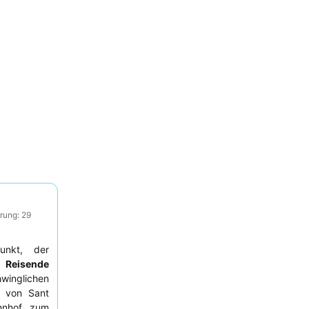
rung: 29
punkt, der
 Reisende
winglichen
 von Sant
hnhof, zum