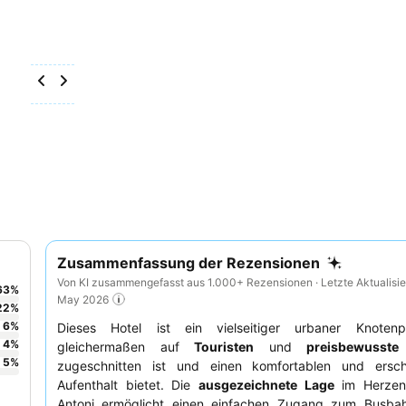
Zusammenfassung der Rezensionen
Von KI zusammengefasst aus 1.000+ Rezensionen · Letzte Aktualisie
63
%
May 2026
22
%
6
%
Dieses Hotel ist ein vielseitiger urbaner Knoten
4
%
gleichermaßen auf
Touristen
und
preisbewusste
5
%
zugeschnitten ist und einen komfortablen und ersch
Aufenthalt bietet. Die
ausgezeichnete Lage
im Herzen
Antoni ermöglicht einen einfachen Zugang zum Busba