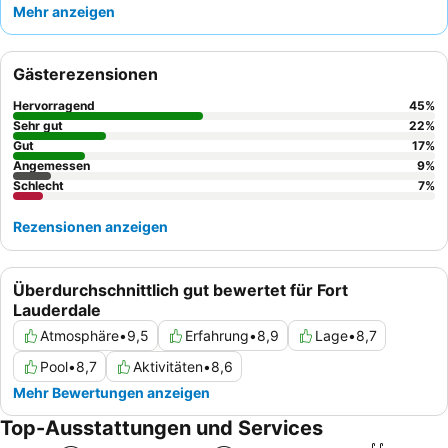
Mehr anzeigen
großer Anziehungspunkt für die Gäste. Das Personal wird
durchweg für seine Hilfsbereitschaft und zuvorkommende Art
gelobt, was selbst inmitten laufender Renovierungsarbeiten eine
Gästerezensionen
einladende Atmosphäre schafft. Für ein moderneres Erlebnis
sollten Gäste eines der neu renovierten Zimmer anfragen.
Hervorragend
45
%
Sehr gut
22
%
Gut
17
%
Angemessen
9
%
Schlecht
7
%
Rezensionen anzeigen
Überdurchschnittlich gut bewertet für Fort
Lauderdale
Atmosphäre
•
9,5
Erfahrung
•
8,9
Lage
•
8,7
Pool
•
8,7
Aktivitäten
•
8,6
Mehr Bewertungen anzeigen
Top-Ausstattungen und Services