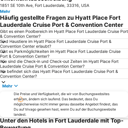
1851 SE 10th Ave, Fort Lauderdale, 33316, USA
Art Deco Distrikt
Strandpromenade von Miami Beach
Mehr
Miami Beach Convention Center
Hard Rock Stadium
Häufig gestellte Fragen zu Hyatt Place Fort
Bayside Marketplace
Dadeland Mall
Lauderdale Cruise Port & Convention Center
Bayfront Park
Coconut Grove
Gibt es einen Poolbereich im Hyatt Place Fort Lauderdale Cruise Port
& Convention Center?
Miami Beach Marina
Bal Harbour Shops
Sind Haustiere im Hyatt Place Fort Lauderdale Cruise Port &
Convention Center erlaubt?
Kaseya Center
Lincoln Road
Gibt es Parkmöglichkeiten im Hyatt Place Fort Lauderdale Cruise
Keys Islands
Innenstadt von Delray Beach
Port & Convention Center?
Wie sind die Check-in und Check-out Zeiten im Hyatt Place Fort
Bayside District
Fort Lauderdale Executive Airport
Lauderdale Cruise Port & Convention Center?
Wo befindet sich das Hyatt Place Fort Lauderdale Cruise Port &
Aventura Mall
Biscayne Island
Convention Center?
Downtown Miami
Lummus Park
Mehr
Buena Vista East Historic District
Metromover
Die Preise und Verfügbarkeit, die wir von Buchungswebsites
Design District
Hard Rock Cafe Miami
erhalten, ändern sich laufend. Das bedeutet, dass Du
möglicherweise nicht immer genau dasselbe Angebot findest, das
Las Olas Boulevard
The Paris Apartment
Du auf trivago gesehen hast, wenn Du auf der Buchungswebsite
Miami International Mall
Wynwood-Edgewater
landest.
Unter den Hotels in Fort Lauderdale mit Top-
University of Miami
Upper Eastside
Bewertung