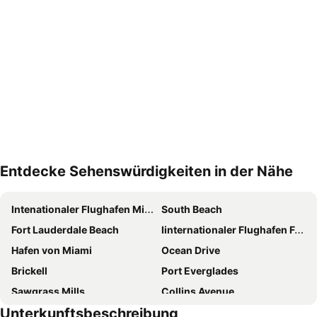
Entdecke Sehenswürdigkeiten in der Nähe
Karte vergrößern
Intenationaler Flughafen Miami
South Beach
Fort Lauderdale Beach
Iinternationaler Flughafen Fort Lauderdale - Hollywood
Hafen von Miami
Ocean Drive
Brickell
Port Everglades
Sawgrass Mills
Collins Avenue
Unterkunftsbeschreibung
Alvin's Island - Tropical Department Stores
Dolphin Mall