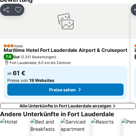
Midtown
Espanola Way
Marlins Ballpark
LoanDepot Park
Teilen
Zu Favoriten hinzufügen
T
South Pointe Park
South Beach Food and Wine Festival
Art Basel Miami
Miami-Dade Public Library
Hotel
3 Sterne
Maritime Hotel Fort Lauderdale Airport & Cruiseport
7,6
Gut
(
2.351 Bewertungen
)
Fort Lauderdale, 6.0 km bis Zentrum
61 €
ab
Preise von
19 Websites
Preise sehen
Alle Unterkünfte in Fort Lauderdale anzeigen
Andere Unterkünfte in Fort Lauderdale