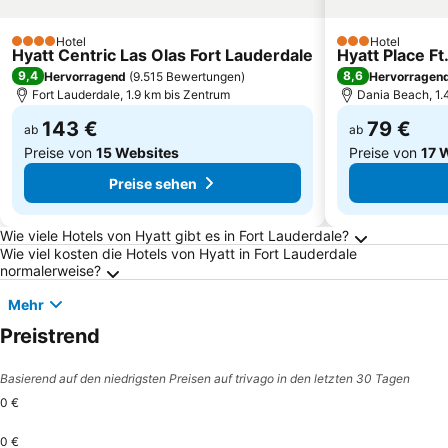
Hotel
Hotel
4 Sterne
3 Sterne
Hyatt Centric Las Olas Fort Lauderdale
Hyatt Place Ft
9,4
8,6
Hervorragend
(
9.515 Bewertungen
)
Hervorragen
Fort Lauderdale, 1.9 km bis Zentrum
Dania Beach, 1.
143 €
79 €
ab
ab
Preise von
15 Websites
Preise von
17 
Preise sehen
Häufig gestellte Fragen zu Fort Lauderdale
Wie viele Hotels von Hyatt gibt es in Fort Lauderdale?
Wie viel kosten die Hotels von Hyatt in Fort Lauderdale
normalerweise?
Mehr
Preistrend
Basierend auf den niedrigsten Preisen auf trivago in den letzten 30 Tagen
0 €
0 €