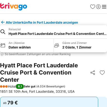
Favoriten
Einlog
Me
Alle Unterkünfte in Fort Lauderdale anzeigen
Reiseziel
Hyatt Place Fort Lauderdale Cruise Port & Convention Cente
An-/Abreise
Gäste und Zimmer
Daten wählen
2 Gäste, 1 Zimmer
So beeinflussen Zahlungen an uns unser Ranking
Hyatt Place Fort Lauderdale
Cruise Port & Convention
Teilen
Zu
Center
Hotel
8,1
Sehr gut
(
4.034 Bewertungen
)
3 Sterne
1851 SE 10th Ave, Fort Lauderdale, 33316, USA
79 €
79 €
ab
ab