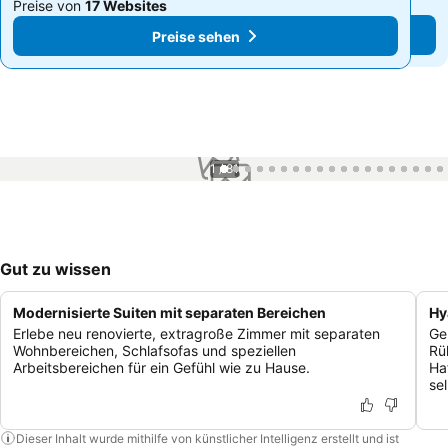
Preise von
17 Websites
Preise von
17 Websites
Preise sehen
Preise sehen
1 / 81
Gut zu wissen
Modernisierte Suiten mit separaten Bereichen
Hy
Erlebe neu renovierte, extragroße Zimmer mit separaten
Ge
Wohnbereichen, Schlafsofas und speziellen
Rü
Arbeitsbereichen für ein Gefühl wie zu Hause.
Ha
se
Dieser Inhalt wurde mithilfe von künstlicher Intelligenz erstellt und ist