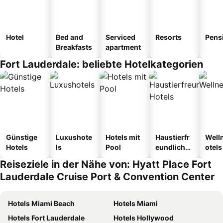
Hotel
Bed and
Serviced
Resorts
Pens
Breakfasts
apartment
Fort Lauderdale: beliebte Hotelkategorien
Günstige
Luxushote
Hotels mit
Haustierfr
Well
Hotels
ls
Pool
eundliche
otels
Hotels
Reiseziele in der Nähe von: Hyatt Place Fort
Lauderdale Cruise Port & Convention Center
Hotels Miami Beach
Hotels Miami
Hotels Fort Lauderdale
Hotels Hollywood