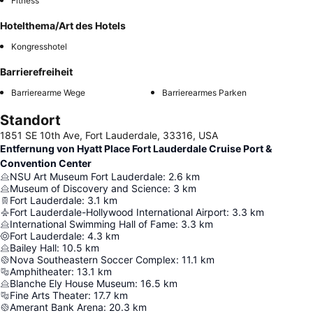
Fitness
Hotelthema/Art des Hotels
Kongresshotel
Barrierefreiheit
Barrierearme Wege
Barrierearmes Parken
Standort
1851 SE 10th Ave, Fort Lauderdale, 33316, USA
Entfernung von Hyatt Place Fort Lauderdale Cruise Port &
Convention Center
NSU Art Museum Fort Lauderdale
:
2.6
km
Museum of Discovery and Science
:
3
km
Fort Lauderdale
:
3.1
km
Fort Lauderdale-Hollywood International Airport
:
3.3
km
International Swimming Hall of Fame
:
3.3
km
Fort Lauderdale
:
4.3
km
Bailey Hall
:
10.5
km
Nova Southeastern Soccer Complex
:
11.1
km
Amphitheater
:
13.1
km
Blanche Ely House Museum
:
16.5
km
Fine Arts Theater
:
17.7
km
Amerant Bank Arena
:
20.3
km