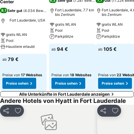
8,2
7,7
Sehr gut
(
7.287 Bewertungen
Gut
)
(
17.224 Bewe
Center
Everglades Cruise Port and the Broward County Convention
Center.4 km zum Stadtzentrum 6 km bis zum Flughafen (ft.
Fort Lauderdale, 7.7 km
Fort Lauderdale, 4
8,1
Sehr gut
(
4.034 Bewertungen
)
bis Zentrum
bis Zentrum
lauderdale) 46 km bis zum Flughafen (miami) 9 km zum
Fort Lauderdale, USA
nächstgelegenen Bahnhof 4 km bis zum nächstgelegenen Strand.
gratis WLAN
gratis WLAN
Pool
Pool
gratis WLAN
Parkplätze
Parkplätze
Pool
Haustiere erlaubt
94 €
105 €
ab
ab
79 €
ab
Preise von
17 Websites
Preise von
18 Websites
Preise von
22 Websi
Preise sehen
Preise sehen
Preise sehen
Alle Unterkünfte in Fort Lauderdale anzeigen
Andere Hotels von Hyatt in Fort Lauderdale
Teilen
Zu Favoriten hinzufügen
Teilen
Zu Favor