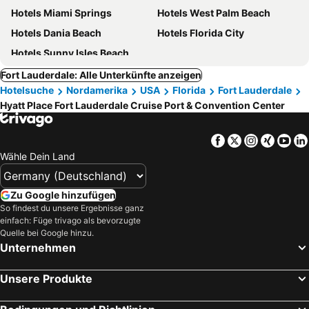
Hotels Miami Springs
Hotels West Palm Beach
Hotels Dania Beach
Hotels Florida City
Hotels Sunny Isles Beach
Fort Lauderdale: Alle Unterkünfte anzeigen
Hotelsuche
Nordamerika
USA
Florida
Fort Lauderdale
Hyatt Place Fort Lauderdale Cruise Port & Convention Center
Facebook
Twitter
Instagra
Xing
Yo
Wähle Dein Land
Zu Google hinzufügen
So findest du unsere Ergebnisse ganz
einfach: Füge trivago als bevorzugte
Quelle bei Google hinzu.
Unternehmen
Unsere Produkte