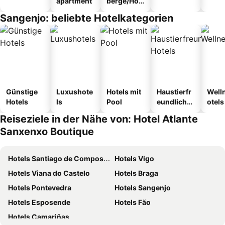
apartment
berge/Hos
tel
Sangenjo: beliebte Hotelkategorien
Günstige
Luxushote
Hotels mit
Haustierfr
Well
Hotels
ls
Pool
eundliche
otels
Hotels
Reiseziele in der Nähe von: Hotel Atlante
Sanxenxo Boutique
Hotels Santiago de Compostela
Hotels Vigo
Hotels Viana do Castelo
Hotels Braga
Hotels Pontevedra
Hotels Sangenjo
Hotels Esposende
Hotels Fão
Hotels Camariñas