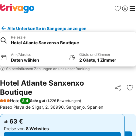
Favoriten
Einlog
Me
Alle Unterkünfte in Sangenjo anzeigen
Reiseziel
Hotel Atlante Sanxenxo Boutique
An-/Abreise
Gäste und Zimmer
Daten wählen
2 Gäste, 1 Zimmer
So beeinflussen Zahlungen an uns unser Ranking
Hotel Atlante Sanxenxo
Boutique
Teilen
Zu
Hotel
8,4
Sehr gut
(
1.226 Bewertungen
)
3 Sterne
Paseo Playa de Silgar, 2, 36990, Sangenjo, Spanien
63 €
63 €
ab
ab
Preise von
8 Websites
Preise von
8 Websites