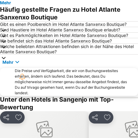
Mehr
Puente A Ramallosa
Puerto O Grove
Häufig gestellte Fragen zu Hotel Atlante
Areacova
Coruxo
Sanxenxo Boutique
Santa María de Caldas de Reis
Nerga
Gibt es einen Poolbereich im Hotel Atlante Sanxenxo Boutique?
Sind Haustiere im Hotel Atlante Sanxenxo Boutique erlaubt?
Coia
Puerto de Panxón
Gibt es Parkmöglichkeiten im Hotel Atlante Sanxenxo Boutique?
Wo befindet sich das Hotel Atlante Sanxenxo Boutique?
Ría de Muros y Noia
Praia de Baltar
Welche beliebten Attraktionen befinden sich in der Nähe des Hotel
Praia de Lapamán
Conxunto histórico-artístico de Combarro
Atlante Sanxenxo Boutique?
Monasterio Poio
Ría de Aldán
Mehr
Praia da Punta
Carballal
Die Preise und Verfügbarkeit, die wir von Buchungswebsites
erhalten, ändern sich laufend. Das bedeutet, dass Du
Saians
Bornalle o Mondelo
möglicherweise nicht immer genau dasselbe Angebot findest, das
Silgar
Playa de Mogor
Du auf trivago gesehen hast, wenn Du auf der Buchungswebsite
landest.
Teis
Zona Centro Vigo
Unter den Hotels in Sangenjo mit Top-
Estación de Tren de Vigo
Mar de Vigo
Bewertung
Rodas
Portiño
Teilen
Zu Favoriten hinzufügen
Teilen
Zu Favoriten
Praia de Panxón
Paseo Marítimo de Baiona
Santa María de Baiona
Areas