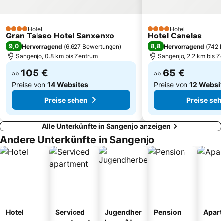
Lagos
La Barrosa
Plaza de la Verdura
Oliveira
Hotel
Hotel
A Ribeira
Arnela
4 Sterne
4 Sterne
Gran Talaso Hotel Sanxenxo
Hotel Canelas
9,0
8,8
Hervorragend
(
6.627 Bewertungen
)
Hervorragend
(
742 
Sangenjo, 0.8 km bis Zentrum
Sangenjo, 2.2 km bis 
105 €
65 €
ab
ab
Preise von
14 Websites
Preise von
12 Websi
Preise sehen
Preise se
Alle Unterkünfte in Sangenjo anzeigen
Andere Unterkünfte in Sangenjo
Hotel
Serviced
Jugendher
Pension
Apar