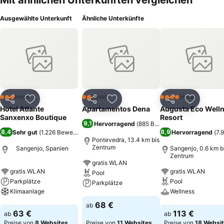
Mit ähnlichen Unterkünften vergleichen
Ausgewählte Unterkunft
Ähnliche Unterkünfte
Hotel
Hotel
Hotel
3 Sterne
2 Sterne
4 Sterne
Teilen
Zu Favoriten hinzufügen
Teilen
Zu Favoriten hinzufügen
Teilen
Zu Favor
Hotel Atlante
Apartamentos Dena
Augusta Eco Well
Sanxenxo Boutique
Resort
9,1
Hervorragend
(
885 Bewertungen
)
8,4
8,9
Sehr gut
(
1.226 Bewertungen
)
Hervorragend
(
7.
Pontevedra, 13.4 km bis
Zentrum
Sangenjo, Spanien
Sangenjo, 0.6 km b
Zentrum
gratis WLAN
gratis WLAN
gratis WLAN
Pool
Parkplätze
Pool
Parkplätze
Klimaanlage
Wellness
Preise sehen
68 €
ab
Preise sehen
Preise sehen
63 €
113 €
ab
ab
Preise von
8 Websites
Preise von
11 Websites
Preise von
18 Websi