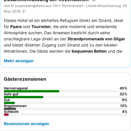
Von KI zusammengefasst aus 100+ Rezensionen · Letzte Aktualisierung: 29
May 2026
Dieses Hotel ist ein lebhaftes Refugium direkt am Strand, ideal
für
Paare
und
Touristen
, die eine moderne und einladende
Atmosphäre suchen. Das Anwesen besticht durch seine
unschlagbare Lage direkt an der
Strandpromenade von Silgar
und bietet direkten Zugang zum Strand und zu den lokalen
Attraktionen. Die Gäste werden die
bequemen Betten
und die
moderne Ästhetik der Zimmer zu schätzen wissen, die einen
Mehr anzeigen
angenehmen Aufenthalt garantieren. Das aufmerksame und
gastfreundliche Personal wird immer wieder für seinen
herzlichen und familiären Service gelobt, der das spektakuläre
Gästerezensionen
und umfassende Frühstücksangebot ergänzt. Für ein wirklich
verbessertes Erlebnis sollten Sie ein Zimmer mit
Balkon und
Hervorragend
45
%
Meerblick
buchen, das Geräumigkeit und effektive
Sehr gut
32
%
Schalldämmung bietet.
Gut
9
%
Angemessen
10
%
Schlecht
4
%
Rezensionen anzeigen