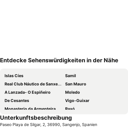
Entdecke Sehenswürdigkeiten in der Nähe
Karte vergrößern
Islas Cíes
Samil
Real Club Náutico de Sanxenxo
San Mauro
A Lanzada- O Espiñeiro
Moledo
De Cesantes
Vigo-Guixar
Monasterio da Armenteira
Raxó
Unterkunftsbeschreibung
Praia da Lanzada
Flughafen Vigo
Paseo Playa de Silgar, 2, 36990, Sangenjo, Spanien
Igrexa de Santiago de Carril
Puerto de Baiona