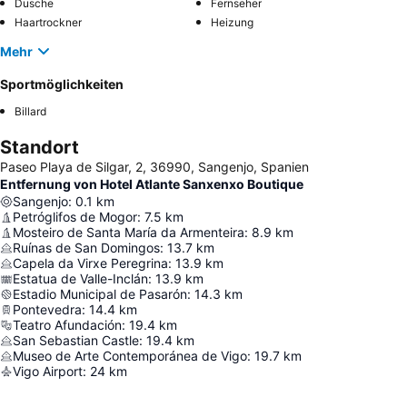
Dusche
Fernseher
Haartrockner
Heizung
Mehr
Sportmöglichkeiten
Billard
Standort
Paseo Playa de Silgar, 2, 36990, Sangenjo, Spanien
Entfernung von Hotel Atlante Sanxenxo Boutique
Sangenjo
:
0.1
km
Petróglifos de Mogor
:
7.5
km
Mosteiro de Santa María da Armenteira
:
8.9
km
Ruínas de San Domingos
:
13.7
km
Capela da Virxe Peregrina
:
13.9
km
Estatua de Valle-Inclán
:
13.9
km
Estadio Municipal de Pasarón
:
14.3
km
Pontevedra
:
14.4
km
Teatro Afundación
:
19.4
km
San Sebastian Castle
:
19.4
km
Museo de Arte Contemporánea de Vigo
:
19.7
km
Vigo Airport
:
24
km