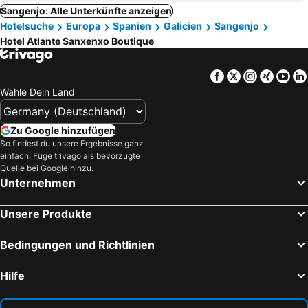
Sangenjo: Alle Unterkünfte anzeigen
Hotelsuche
Europa
Spanien
Galicien
Sangenjo
Hotel Atlante Sanxenxo Boutique
Facebook
Twitter
Instagra
Xing
Yo
Wähle Dein Land
Zu Google hinzufügen
So findest du unsere Ergebnisse ganz
einfach: Füge trivago als bevorzugte
Quelle bei Google hinzu.
Unternehmen
Unsere Produkte
Bedingungen und Richtlinien
Hilfe