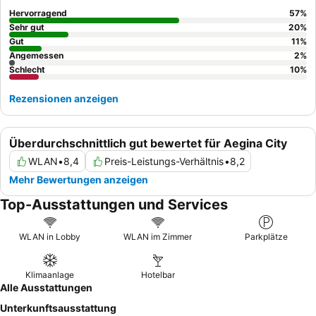
Hervorragend
57
%
Sehr gut
20
%
Gut
11
%
Angemessen
2
%
Schlecht
10
%
Rezensionen anzeigen
Überdurchschnittlich gut bewertet für Aegina City
WLAN
•
8,4
Preis-Leistungs-Verhältnis
•
8,2
Mehr Bewertungen anzeigen
Top-Ausstattungen und Services
WLAN in Lobby
WLAN im Zimmer
Parkplätze
Klimaanlage
Hotelbar
Alle Ausstattungen
Unterkunftsausstattung