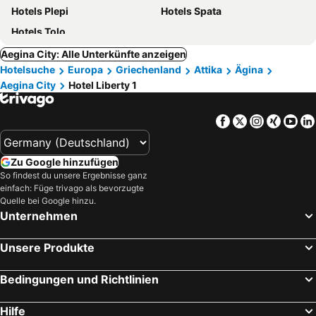
Hotels Plepi
Hotels Spata
Hotels Tolo
Aegina City: Alle Unterkünfte anzeigen
Hotelsuche
Europa
Griechenland
Attika
Ägina
Aegina City
Hotel Liberty 1
Facebook
Twitter
Instagra
Xing
Yo
Zu Google hinzufügen
So findest du unsere Ergebnisse ganz
einfach: Füge trivago als bevorzugte
Quelle bei Google hinzu.
Unternehmen
Unsere Produkte
Bedingungen und Richtlinien
Hilfe