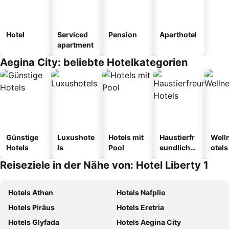
Hotel
Serviced
Pension
Aparthotel
apartment
Aegina City: beliebte Hotelkategorien
Günstige
Luxushote
Hotels mit
Haustierfr
Well
Hotels
ls
Pool
eundliche
otels
Hotels
Reiseziele in der Nähe von: Hotel Liberty 1
Hotels Athen
Hotels Nafplio
Hotels Piräus
Hotels Eretria
Hotels Glyfada
Hotels Aegina City