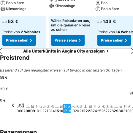
Parkplätze
Pool
Klimaanlage
Klimaanlage
Parkplätze
53 €
Wähle Reisedaten aus,
143 €
ab
ab
um die genauen Preise
zu sehen
Preise von
2 Websites
Preise von
14 Websi
Preise sehen
Preise sehen
Preise sehen
Alle Unterkünfte in Aegina City anzeigen
Preistrend
Basierend auf den niedrigsten Preisen auf trivago in den letzten 30 Tagen
58 €
30 €
9
火
5
0 €
8月
木, 8月 06
Kein Preis für dieses Datum verfügbar
金, 8月 07
Kein Preis für dieses Datum verfügbar
土, 8月 08
Kein Preis für dieses Datum verfügbar
日, 8月 09
Kein Preis für dieses Datum verfügbar
月, 8月 10
Kein Preis für dieses Datum verfügbar
火, 8月 11
Kein Preis für dieses Datum verfügbar
水, 8月 12
Kein Preis für dieses Datum verfügbar
木, 8月 13
Kein Preis für dieses Datum verfügba
金, 8月 14
Kein Preis für dieses Datum verfüg
土, 8月 15
Kein Preis für dieses Datum verfü
日, 8月 16
Kein Preis für dieses Datum ver
月, 8月 17
Kein Preis für dieses Datum v
火, 8月 18
Kein Preis für dieses Datum
水, 8月 19
Kein Preis für dieses Datu
木, 8月 20
Kein Preis für dieses Da
金, 8月 21
Kein Preis für dieses 
土, 8月 22
Kein Preis für diese
日, 8月 23
Kein Preis für die
月, 8月 24
Kein Preis für d
火, 8月 25
Kein Preis für
水, 8月 26
Kein Preis fü
木, 8月 27
Kein Preis 
金, 8月 2
Kein Prei
土, 8月 
Kein Pr
日, 8
Kein 
月,
Kei
木
金
土
日
月
火
水
木
金
土
日
月
火
水
木
金
土
日
月
火
水
木
金
土
日
月
火
06
07
08
09
10
11
12
13
14
15
16
17
18
19
20
21
22
23
24
25
26
27
28
29
30
31
01
Rezensionen