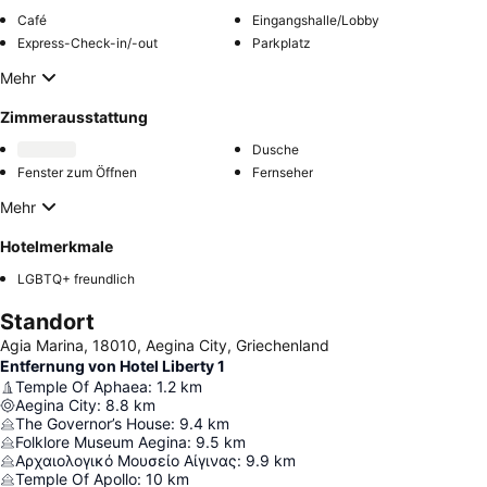
Café
Eingangshalle/Lobby
Express-Check-in/-out
Parkplatz
Mehr
Zimmerausstattung
Dusche
Fenster zum Öffnen
Fernseher
Mehr
Hotelmerkmale
LGBTQ+ freundlich
Standort
Agia Marina, 18010, Aegina City, Griechenland
Entfernung von Hotel Liberty 1
Temple Of Aphaea
:
1.2
km
Aegina City
:
8.8
km
The Governor’s House
:
9.4
km
Folklore Museum Aegina
:
9.5
km
Αρχαιολογικό Μουσείο Αίγινας
:
9.9
km
Temple Of Apollo
:
10
km