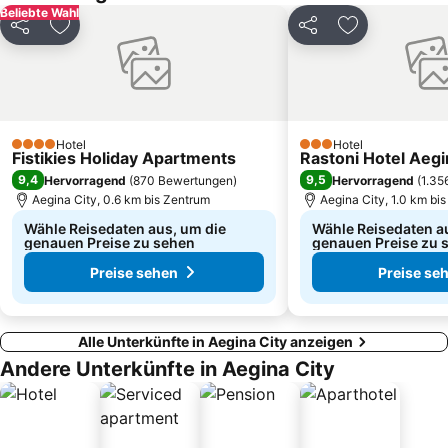
Beliebte Wahl
Nea Smyrni
Metamorfosi
Teilen
Zu Favoriten hinzufügen
Teilen
Zu Favoriten
Kerameikos
Kavouri Beach
Christmas at Syntagma Square
Aghios Nikolaos
Zafiro
Piraeus Center
KTEL Attikis
Kifissia Garden
Hotel
Hotel
4 Sterne
3 Sterne
Fistikies Holiday Apartments
Rastoni Hotel Aegi
Saronida
Anavissos 1
9,4
9,5
Hervorragend
(
870 Bewertungen
)
Hervorragend
(
1.35
Agia Paraskevi
Salamina
Aegina City, 0.6 km bis Zentrum
Aegina City, 1.0 km bi
Wähle Reisedaten aus, um die
Wähle Reisedaten a
genauen Preise zu sehen
genauen Preise zu 
Preise sehen
Preise se
Alle Unterkünfte in Aegina City anzeigen
Andere Unterkünfte in Aegina City