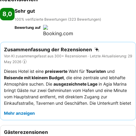
Sehr gut
8,0
100% verifizierte Bewertungen (323 Bewertungen)
Bewertung auf
Zusammenfassung der Rezensionen
Von KI zusammengefasst aus 300+ Rezensionen · Letzte Aktualisierung: 29
May 2026
Dieses Hotel ist eine
preiswerte
Wahl für
Touristen
und
Reisende mit kleinem Budget
, die eine zentrale und lebhafte
Atmosphäre suchen. Die
ausgezeichnete Lage
in Agia Marina
bringt Gäste nur zwei Gehminuten vom Hafen und eine Minute
vom Hauptstrand entfernt, mit direktem Zugang zur
Einkaufsstraße, Tavernen und Geschäften. Die Unterkunft bietet
ein gutes Frühstück, das oft auf der angenehmen Terrasse
Mehr anzeigen
genossen wird. Gäste loben durchweg das
Personal an der
Rezeption
für deren Höflichkeit, Freundlichkeit und
Hilfsbereitschaft. Für einen ruhigeren Aufenthalt könnten Gäste
Gästerezensionen
ein Zimmer mit Gartenblick bevorzugen.