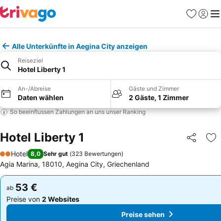
Favoriten
Einlog
Me
Alle Unterkünfte in Aegina City anzeigen
Reiseziel
Hotel Liberty 1
An-/Abreise
Gäste und Zimmer
Daten wählen
2 Gäste, 1 Zimmer
So beeinflussen Zahlungen an uns unser Ranking
Hotel Liberty 1
Teilen
Zu
Hotel
8,0
Sehr gut
(
323 Bewertungen
)
2 Sterne
Agia Marina, 18010, Aegina City, Griechenland
53 €
53 €
ab
ab
Preise von
2 Websites
Preise von
2 Websites
Preise sehen
Preise sehen