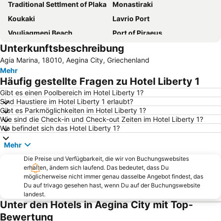
Traditional Settlment of Plaka
Monastiraki
Koukaki
Lavrio Port
Vouliagmeni Beach
Port of Piraeus
Unterkunftsbeschreibung
Kolonaki
Egaleo
Agia Marina, 18010, Aegina City, Griechenland
Psirri
Fetiye Mosque
Mehr
Porto Rafti
Omonia
Häufig gestellte Fragen zu Hotel Liberty 1
Aegina Port
Piraeus Station
Gibt es einen Poolbereich im Hotel Liberty 1?
Sind Haustiere im Hotel Liberty 1 erlaubt?
Α Beach Voula
Pefki
Gibt es Parkmöglichkeiten im Hotel Liberty 1?
Ermou
Kallithea
Wie sind die Check-in und Check-out Zeiten im Hotel Liberty 1?
Wo befindet sich das Hotel Liberty 1?
Thissio
OAKA Olympic Stadium
Mehr
Panathenaic Stadium
Marina Glyfadas
Die Preise und Verfügbarkeit, die wir von Buchungswebsites
Marina Zea Pasalimani
Chalikiada
erhalten, ändern sich laufend. Das bedeutet, dass Du
Nea Peramos
Epidavros Port
möglicherweise nicht immer genau dasselbe Angebot findest, das
Du auf trivago gesehen hast, wenn Du auf der Buchungswebsite
Astir Beach
Traditional Settlement of Aigina
landest.
Unter den Hotels in Aegina City mit Top-
Traditional Settlement of Anafiotika
Agia Marina
Bewertung
Megaron - Athens International Conference Centre
Ampelokipoi