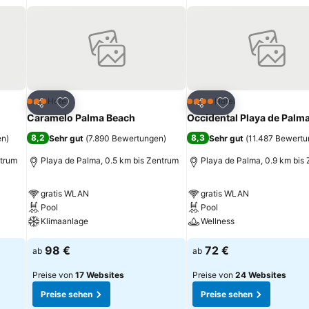
ügen
Zu Favoriten hinzufügen
Zu Favoriten hinz
Hotel
Hotel
3 Sterne
4 Sterne
Teilen
Teilen
Caramelo Palma Beach
Occidental Playa de Palm
8,2
8,3
en
)
Sehr gut
(
7.890 Bewertungen
)
Sehr gut
(
11.487 Bewert
ntrum
Playa de Palma, 0.5 km bis Zentrum
Playa de Palma, 0.9 km bis
gratis WLAN
gratis WLAN
Pool
Pool
Klimaanlage
Wellness
98 €
72 €
ab
ab
Preise von
17 Websites
Preise von
24 Websites
Preise sehen
Preise sehen