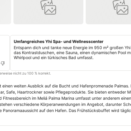
Umfangreiches Yhi Spa- und Wellnesscenter
Entspann dich und tanke neue Energie im 950 m² großen Yhi
das Kontrastduschen, eine Sauna, einen dynamischen Pool m
Whirlpool und ein türkisches Bad umfasst.
cherweise nicht zu 100 % korrekt.
nen weiten Ausblick auf die Bucht und Hafenpromenade Palmas. Die modern
ar, Safe, Haartrockner sowie Pflegeprodukte. Sie bieten entweder M
 stehen verschiedene Körperanwendungen im Angebot, darunter Sch
den Hafen. Das Frühstücksbuffet wird täglich im
g- und Abendessen à la carte. Snacks und Getränke erhält man sowoh
im historischen Zentrum von Palma fährt man mit dem Bus ungefähr 2