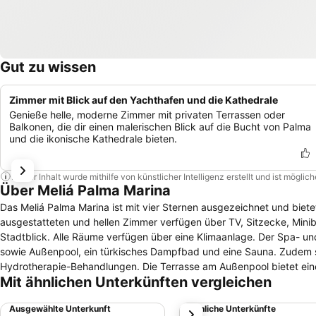
Gut zu wissen
Zimmer mit Blick auf den Yachthafen und die Kathedrale
Genieße helle, moderne Zimmer mit privaten Terrassen oder
Balkonen, die dir einen malerischen Blick auf die Bucht von Palma
und die ikonische Kathedrale bieten.
Dieser Inhalt wurde mithilfe von künstlicher Intelligenz erstellt und ist mögli
Über Meliá Palma Marina
Das Meliá Palma Marina ist mit vier Sternen ausgezeichnet und bietet ei
ausgestatteten und hellen Zimmer verfügen über TV, Sitzecke, Minib
Stadtblick. Alle Räume verfügen über eine Klimaanlage. Der Spa- und Fitnessbereich im Meliá Palma Marina umfasst unter anderem einen Innen-
sowie Außenpool, ein türkisches Dampfbad und eine Sauna. Zudem
Hydrotherapie-Behandlungen. Die Terrasse am Außenpool bietet eine Panoramaaussicht auf 
Mit ähnlichen Unterkünften vergleichen
hoteleigenen Restaurant Diana serviert. Dort speist man zum Mitta
Lobby- als auch der Poolbar. Die nächstgelegene Bushaltestelle 98-L'Aigua Dolça liegt nur eine Minute Fußweg entfernt. Von dort gelangt man in
Ausgewählte Unterkunft
Ähnliche Unterkünfte
weiter
etwa 25 Busfahrminuten zur Catedral de Mallorca. Zur Plaça Major 