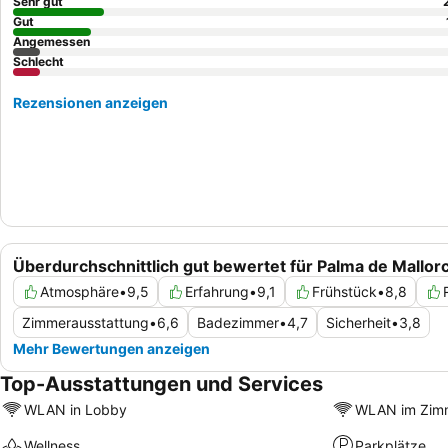
Sehr gut
Gut
Angemessen
Schlecht
Rezensionen anzeigen
Überdurchschnittlich gut bewertet für Palma de Mallor
Atmosphäre
•
9,5
Erfahrung
•
9,1
Frühstück
•
8,8
Zimmerausstattung
•
6,6
Badezimmer
•
4,7
Sicherheit
•
3,8
Mehr Bewertungen anzeigen
Top-Ausstattungen und Services
WLAN in Lobby
WLAN im Zim
Wellness
Parkplätze