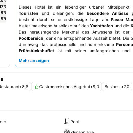
20
%
17
%
Dieses Hotel ist ein lebendiger urbaner Mittelpunkt
6
%
Touristen
und diejenigen, die
besondere Anlässe
p
6
%
besticht durch seine erstklassige Lage am
Paseo Mar
bietet malerische Ausblicke auf den
Yachthafen
und die
K
Das herausragende Merkmal des Anwesens ist der e
Poolbereich
, der eine entspannende Auszeit bietet. Die 
durchweg das professionelle und aufmerksame
Persona
Frühstücksbuffet
ist mit seiner umfangreichen und vi
Auswahl ein Highlight. Für ein exklusiveres Erlebnis empfie
Mehr anzeigen
Upgrade auf den
The Level Service
, der Zugang zu einer
Lounge und persönlicher Betreuung bietet.
ca
Restaurant
•
8,8
Gastronomisches Angebot
•
8,0
Business
•
7,0
mer
Pool
Klimaanlage