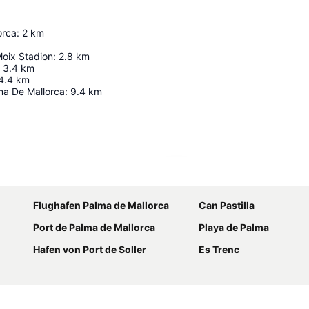
orca
:
2
km
Moix Stadion
:
2.8
km
3.4
km
4.4
km
ma De Mallorca
:
9.4
km
Karte vergrößern
Flughafen Palma de Mallorca
Can Pastilla
Port de Palma de Mallorca
Playa de Palma
Hafen von Port de Soller
Es Trenc