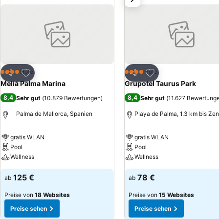
Zu Favoriten hinzufügen
Zu Favoriten hinzuf
Hotel
Hotel
4 Sterne
4 Sterne
Teilen
Teilen
Meliá Palma Marina
Grupotel Taurus Park
8,4
8,4
Sehr gut
(
10.879 Bewertungen
)
Sehr gut
(
11.627 Bewertung
Palma de Mallorca, Spanien
Playa de Palma, 1.3 km bis Ze
gratis WLAN
gratis WLAN
Pool
Pool
Wellness
Wellness
125 €
78 €
ab
ab
Preise von
18 Websites
Preise von
15 Websites
Preise sehen
Preise sehen