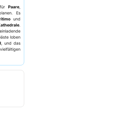
 für
Paare
,
lanen. Es
ítimo
und
athedrale
.
inladende
Gäste loben
l
, und das
elfältigen
hlt sich ein
 exklusiven