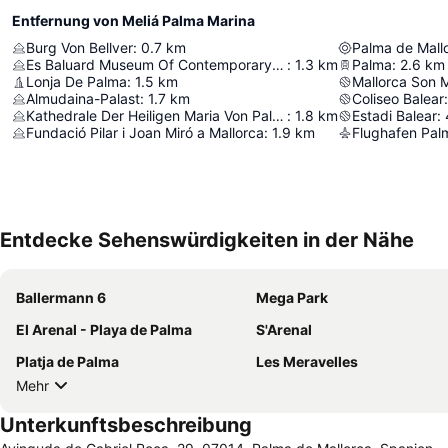
Entfernung von Meliá Palma Marina
Burg Von Bellver
:
0.7
km
Palma de Mall
Es Baluard Museum Of Contemporary Art Of Palma
:
1.3
km
Palma
:
2.6
km
Lonja De Palma
:
1.5
km
Mallorca Son 
Almudaina-Palast
:
1.7
km
Coliseo Balear
:
Kathedrale Der Heiligen Maria Von Palma De Mallorca
:
1.8
km
Estadi Balear
:
Fundació Pilar i Joan Miró a Mallorca
:
1.9
km
Flughafen Pal
Entdecke Sehenswürdigkeiten in der Nähe
Ballermann 6
Mega Park
El Arenal - Playa de Palma
S'Arenal
Platja de Palma
Les Meravelles
Mehr
Unterkunftsbeschreibung