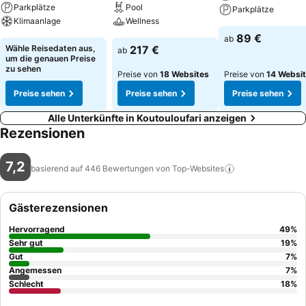
Parkplätze
Pool
Parkplätze
Klimaanlage
Wellness
89 €
ab
Wähle Reisedaten aus,
217 €
ab
um die genauen Preise
zu sehen
Preise von
18 Websites
Preise von
14 Websi
Preise sehen
Preise sehen
Preise sehen
Alle Unterkünfte in Koutouloufari anzeigen
Rezensionen
7,2
basierend auf 446 Bewertungen von
Top-Websites
Gästerezensionen
Hervorragend
49
%
Sehr gut
19
%
Gut
7
%
Angemessen
7
%
Schlecht
18
%