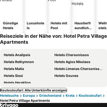
Günstige
Luxushote
Hotels mit
Haustierfr
Well
Hotels
ls
Pool
eundliche
otels
Hotels
Reiseziele in der Nähe von: Hotel Petra Village
Apartments
Hotels Analipsis
Hotels Chersonissos
Hotels Rethymnon
Hotels Agios Nikolaos
Hotels Malia
Hotels Limenas Chersonissos
Hotels Sissi
Hotels Gouves
Hotels Heraklion
Koutouloufari: Alle Unterkünfte anzeigen
Hotelsuche
Europa
Griechenland
Kreta
Koutouloufari
Hotel Petra Village Apartments