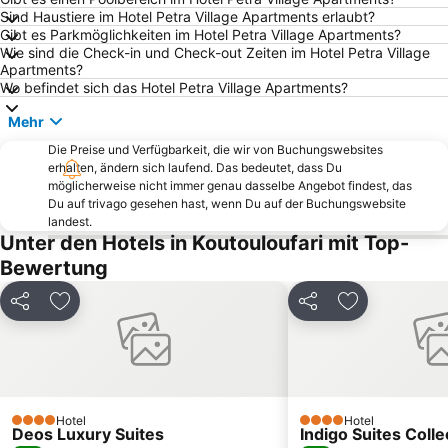
Sind Haustiere im Hotel Petra Village Apartments erlaubt?
Agia Pelagia
Amnissos
Gibt es Parkmöglichkeiten im Hotel Petra Village Apartments?
Wie sind die Check-in und Check-out Zeiten im Hotel Petra Village
Kokkini Chani
East Beach of Ierapetra
Apartments?
Acqua Plus Wasserpark
Archaeological Museum
Wo befindet sich das Hotel Petra Village Apartments?
Myrtos
Palast von Knossós
Mehr
Schisma
Karteros
Die Preise und Verfügbarkeit, die wir von Buchungswebsites
erhalten, ändern sich laufend. Das bedeutet, dass Du
Lygaria
Lasíthi Hochebene
möglicherweise nicht immer genau dasselbe Angebot findest, das
Widerstandsdenkmal von Kreta
Agios Nikolaos
Du auf trivago gesehen hast, wenn Du auf der Buchungswebsite
landest.
Ammoudi
Crete Golf Club
Unter den Hotels in Koutouloufari mit Top-
Pilos
Blue Dolphin
Bewertung
Fodele
Apostoli Village
Teilen
Zu Favoriten hinzufügen
Teilen
Zu Favoriten
Porto Elounda Golf tournament
Ammos
Aquapark Bravo
Straße des 25 August
Marina of Agios Nikolaos
Eileithyia cave
Tobruk
Milatos Cave
Hotel
Hotel
4 Sterne
4 Sterne
Deos Luxury Suites
Thessaloniki Documentary Festival in Heraklion
Venetian Walls of Herakleion
Indigo Suites Colle