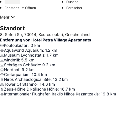
Dusche
Fenster zum Öffnen
Fernseher
Mehr
Standort
8, Seferi Str, 70014, Koutouloufari, Griechenland
Entfernung von Hotel Petra Village Apartments
Koutouloufari
:
0
km
Aquaworld Aquarium
:
1.2
km
Museum Lychnostatis
:
1.7
km
windmill
:
5.5
km
Schräges Gebäude
:
9.2
km
Nordhof
:
9.2
km
Cretaquarium
:
10.4
km
Niros Archaeological Site
:
13.2
km
Tower Of Stamnoi
:
14.6
km
Zeus-Höhle;Diktäische Höhle
:
16.7
km
Internationaler Flughafen Iraklio Nikos Kazantzakis
:
19.8
km