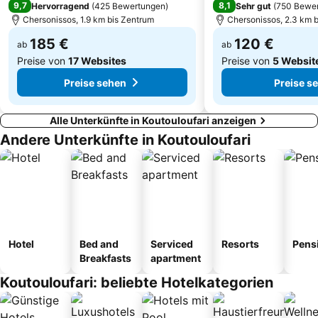
9,7
8,1
Hervorragend
(
425 Bewertungen
)
Sehr gut
(
750 Bewe
Chersonissos, 1.9 km bis Zentrum
Chersonissos, 2.3 km 
185 €
120 €
ab
ab
Preise von
17 Websites
Preise von
5 Websit
Preise sehen
Preise s
Alle Unterkünfte in Koutouloufari anzeigen
Andere Unterkünfte in Koutouloufari
Hotel
Bed and
Serviced
Resorts
Pens
Breakfasts
apartment
Koutouloufari: beliebte Hotelkategorien