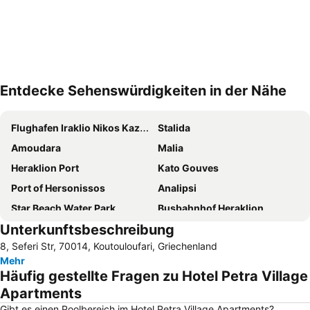
Entdecke Sehenswürdigkeiten in der Nähe
Karte vergrößern
Flughafen Iraklio Nikos Kazantzakis
Stalida
Amoudara
Malia
Heraklion Port
Kato Gouves
Port of Hersonissos
Analipsi
Star Beach Water Park
Busbahnhof Heraklion
Unterkunftsbeschreibung
Elounda
Arina
8, Seferi Str, 70014, Koutouloufari, Griechenland
Domes of Elounda - Gourmet Festival
Voulisma
Mehr
Anissaras
Tsoutsouros
Häufig gestellte Fragen zu Hotel Petra Village
Limenas Chersonisou
Old Town of Heraklion
Apartments
Agios Nikolaos
Plaka
Gibt es einen Poolbereich im Hotel Petra Village Apartments?