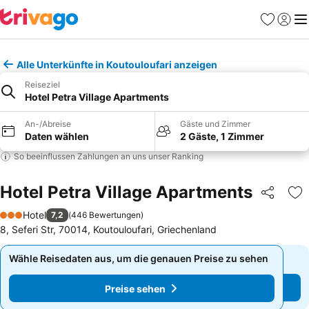
Favoriten
Einlog
Me
Alle Unterkünfte in Koutouloufari anzeigen
Reiseziel
Hotel Petra Village Apartments
An-/Abreise
Gäste und Zimmer
Daten wählen
2 Gäste, 1 Zimmer
So beeinflussen Zahlungen an uns unser Ranking
Hotel Petra Village Apartments
Teilen
Zu
Hotel
7,2
(
446 Bewertungen
)
3 Sterne
8, Seferi Str, 70014, Koutouloufari, Griechenland
Wähle Reisedaten aus, um die genauen Preise zu sehen
Wähle Reisedaten aus, um die genauen Preise zu sehen
Preise sehen
Preise sehen