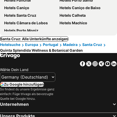
Hotels Funchal
Hotels Porto Santo
Hotels Caniço
Hotels Caniço de Baixo
Hotels Santa Cruz
Hotels Calheta
Hotels Câmara de Lobos
Hotels Machico
Hotels Porto Moniz
Santa Cruz: Alle Unterkünfte anzeigen
Hotelsuche
Europa
Portugal
Madeira
Santa Cruz
Quinta Splendida Wellness & Botanical Garden
Facebook
Twitter
Instagra
Xing
Yo
Wähle Dein Land
Zu Google hinzufügen
So findest du unsere Ergebnisse ganz
einfach: Füge trivago als bevorzugte
Quelle bei Google hinzu.
Unternehmen
Unsere Produkte