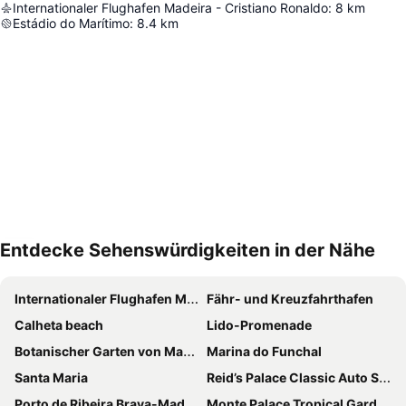
Internationaler Flughafen Madeira - Cristiano Ronaldo
:
8
km
Estádio do Marítimo
:
8.4
km
Entdecke Sehenswürdigkeiten in der Nähe
Karte vergrößern
Internationaler Flughafen Madeira Cristiano Ronaldo
Fähr- und Kreuzfahrthafen
Calheta beach
Lido-Promenade
Botanischer Garten von Madeira
Marina do Funchal
Santa Maria
Reid’s Palace Classic Auto Show
Porto de Ribeira Brava-Madeira
Monte Palace Tropical Garden