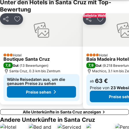
Unter den Hotels in Santa Cruz mit Top-
Bewertung
Beliebte Wahl
Teilen
Zu Favoriten hinzufügen
Teilen
Zu Favoriten
Hotel
Hotel
3 Sterne
4 Sterne
Boutique Santa Cruz
Baía Madeira Hotel
7,8
7,9
Gut
(
13 Bewertungen
)
Gut
(
9.218 Bewertu
Santa Cruz, 0.3 km bis Zentrum
Machico, 3.1 km bis Z
Wähle Reisedaten aus, um die
63 €
ab
genauen Preise zu sehen
Preise von
23 Websi
Preise sehen
Preise se
Alle Unterkünfte in Santa Cruz anzeigen
Andere Unterkünfte in Santa Cruz