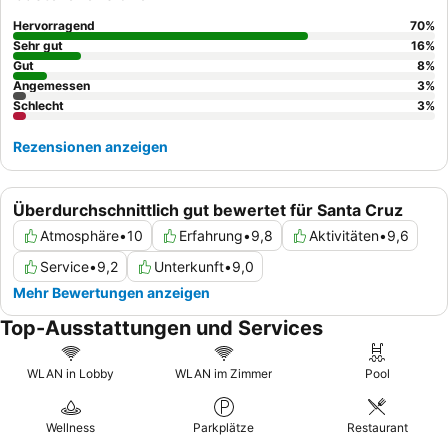
Erlebnis sollten Sie ein Zimmer mit
Balkonblick
auf die
botanischen Gärten in Betracht ziehen.
Hervorragend
70
%
Sehr gut
16
%
Gut
8
%
Angemessen
3
%
Schlecht
3
%
Rezensionen anzeigen
Überdurchschnittlich gut bewertet für Santa Cruz
Atmosphäre
•
10
Erfahrung
•
9,8
Aktivitäten
•
9,6
Service
•
9,2
Unterkunft
•
9,0
Mehr Bewertungen anzeigen
Top-Ausstattungen und Services
WLAN in Lobby
WLAN im Zimmer
Pool
Wellness
Parkplätze
Restaurant