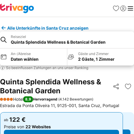
Favoriten
Einlog
Me
Alle Unterkünfte in Santa Cruz anzeigen
Reiseziel
Quinta Splendida Wellness & Botanical Garden
An-/Abreise
Gäste und Zimmer
Daten wählen
2 Gäste, 1 Zimmer
So beeinflussen Zahlungen an uns unser Ranking
Quinta Splendida Wellness &
Botanical Garden
Teilen
Zu
Hotel
8,9
Hervorragend
(
4.142 Bewertungen
)
4 Sterne
Estrada da Ponta Oliveira 11, 9125-001, Santa Cruz, Portugal
122 €
122 €
ab
ab
Preise von
22 Websites
Preise von
22 Websites