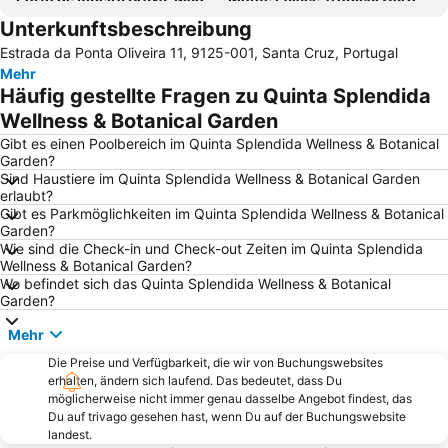
Unterkunftsbeschreibung
Largo do Curral das Freiras
Praia Machico
Estrada da Ponta Oliveira 11, 9125-001, Santa Cruz, Portugal
Avenida Do Mar
Avenida Arriaga
Mehr
Fórum Madeira
Igreja de São Martinho
Häufig gestellte Fragen zu Quinta Splendida
Praia do Sol
Sé Catedral de Nossa Senhora da Assunção
Wellness & Botanical Garden
Palheiro Golf
Vila Beach
Gibt es einen Poolbereich im Quinta Splendida Wellness & Botanical
Garden?
Eira do Serrado
Seixal
Sind Haustiere im Quinta Splendida Wellness & Botanical Garden
erlaubt?
Dos Reis Magos
Casas Típicas de Santana
Gibt es Parkmöglichkeiten im Quinta Splendida Wellness & Botanical
Santa Catarina
Madalena do Mar
Garden?
Wie sind die Check-in und Check-out Zeiten im Quinta Splendida
Igreja de São João Evangelista
Jardim de São Martinho
Wellness & Botanical Garden?
Wo befindet sich das Quinta Splendida Wellness & Botanical
Parque Madeira Magic - Cidade das Crianças
Prainha
Garden?
Miradouro do Cabo Girão
Parque temático da Madeira
Mehr
Casino da Madeira
Clube de Golfe Santo da Serra
Die Preise und Verfügbarkeit, die wir von Buchungswebsites
Roseiral da Quinta do Arco
Igreja de Nossa Senhora da Luz
erhalten, ändern sich laufend. Das bedeutet, dass Du
möglicherweise nicht immer genau dasselbe Angebot findest, das
Du auf trivago gesehen hast, wenn Du auf der Buchungswebsite
landest.