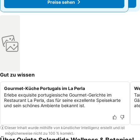
Preise sehen
Preise sehen
Gut zu wissen
Gourmet-Küche Portugals im La Perla
We
Erlebe exquisite portugiesische Gourmet-Gerichte im
Ta
Restaurant La Perla, das für seine exzellente Speisekarte
Gä
und sein schönes Ambiente bekannt ist.
at
Dieser Inhalt wurde mithilfe von künstlicher Intelligenz erstellt und ist
möglicherweise nicht zu 100 % korrekt.