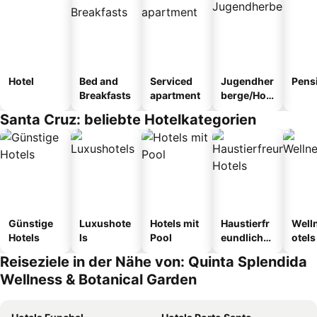
Hotel
Bed and
Serviced
Jugendher
Pens
Breakfasts
apartment
berge/Hos
tel
Santa Cruz: beliebte Hotelkategorien
Günstige
Luxushote
Hotels mit
Haustierfr
Well
Hotels
ls
Pool
eundliche
otels
Hotels
Reiseziele in der Nähe von: Quinta Splendida
Wellness & Botanical Garden