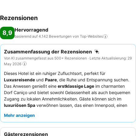
Rezensionen
Hervorragend
8,9
basierend auf 4.142 Bewertungen von
Top-Websites
Zusammenfassung der Rezensionen
Von KI zusammengefasst aus 500+ Rezensionen · Letzte Aktualisierung: 29
May 2026
Dieses Hotel ist ein ruhiger Zufluchtsort, perfekt für
Luxusreisende
und
Paare
, die Ruhe und Entspannung suchen.
Das Anwesen genießt eine
erstklassige Lage
im charmanten
Dorf Caniço und bietet sowohl Gelassenheit als auch bequemen
Zugang zu lokalen Annehmlichkeiten. Gäste können sich im
luxuriösen Spa
verwöhnen lassen, das einen Innenpool, einen
Whirlpool und verschiedene thermische Erlebnisse bietet. Das
Mehr anzeigen
außergewöhnliche
Personal und der Service
werden durchweg
gelobt, wobei das Rezeptionsteam für seine Hilfsbereitschaft
und Mehrsprachigkeit bekannt ist. Für ein wirklich umfassendes
Gästerezensionen