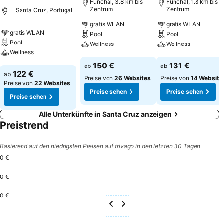
Funchal, 3.8 km bis
Funchal, 1.8 km bis
Zentrum
Zentrum
Santa Cruz, Portugal
gratis WLAN
gratis WLAN
gratis WLAN
Pool
Pool
Pool
Wellness
Wellness
Wellness
Preise sehen
Preise sehen
150 €
131 €
ab
ab
Preise sehen
122 €
ab
Preise von
26 Websites
Preise von
14 Websi
Preise von
22 Websites
Preise sehen
Preise sehen
Preise sehen
Alle Unterkünfte in Santa Cruz anzeigen
Preistrend
Basierend auf den niedrigsten Preisen auf trivago in den letzten 30 Tagen
0 €
0 €
0 €