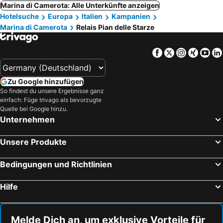
Marina di Camerota: Alle Unterkünfte anzeigen
Hotelsuche
Europa
Italien
Kampanien
Marina di Camerota
Relais Pian delle Starze
Facebook
Twitter
Instagra
Xing
Yo
Zu Google hinzufügen
So findest du unsere Ergebnisse ganz
einfach: Füge trivago als bevorzugte
Quelle bei Google hinzu.
Unternehmen
Unsere Produkte
Bedingungen und Richtlinien
Hilfe
Melde Dich an, um exklusive Vorteile für