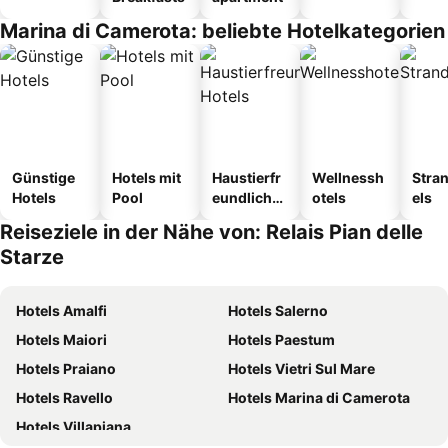
Marina di Camerota: beliebte Hotelkategorien
Günstige
Hotels mit
Haustierfr
Wellnessh
Stra
Hotels
Pool
eundliche
otels
els
Hotels
Reiseziele in der Nähe von: Relais Pian delle
Starze
Hotels Amalfi
Hotels Salerno
Hotels Maiori
Hotels Paestum
Hotels Praiano
Hotels Vietri Sul Mare
Hotels Ravello
Hotels Marina di Camerota
Hotels Villapiana