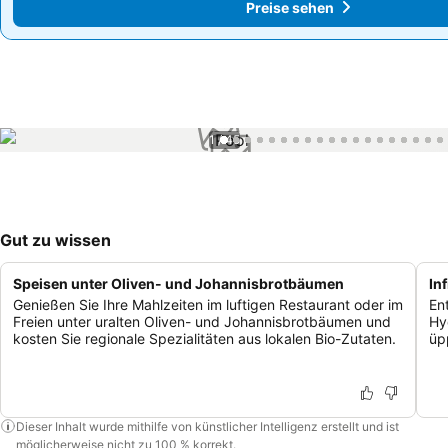
Preise sehen
Preise sehen
1 / 45
Gut zu wissen
Speisen unter Oliven- und Johannisbrotbäumen
In
Genießen Sie Ihre Mahlzeiten im luftigen Restaurant oder im
En
Freien unter uralten Oliven- und Johannisbrotbäumen und
Hy
kosten Sie regionale Spezialitäten aus lokalen Bio-Zutaten.
üp
Dieser Inhalt wurde mithilfe von künstlicher Intelligenz erstellt und ist
möglicherweise nicht zu 100 % korrekt.