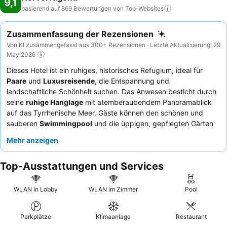
9,1
basierend auf 869 Bewertungen von
Top-Websites
Zusammenfassung der Rezensionen
Von KI zusammengefasst aus 300+ Rezensionen · Letzte Aktualisierung: 29
May 2026
Dieses Hotel ist ein ruhiges, historisches Refugium, ideal für
Paare
und
Luxusreisende
, die Entspannung und
landschaftliche Schönheit suchen. Das Anwesen besticht durch
seine
ruhige Hanglage
mit atemberaubendem Panoramablick
auf das Tyrrhenische Meer. Gäste können den schönen und
sauberen
Swimmingpool
und die üppigen, gepflegten Gärten
genießen. Das Personal wird stets für seine außergewöhnliche
Mehr anzeigen
Freundlichkeit und Professionalität gelobt, was die exzellente
gastronomische Erfahrung des Restaurants und seines
Top-Ausstattungen und Services
reichhaltigen Frühstücksbuffets abrundet. Für das beste
Erlebnis empfiehlt es sich, ein Zimmer mit
Meerblick
und einer
großen Terrasse zu buchen, um die ruhige Umgebung vollends
WLAN in Lobby
WLAN im Zimmer
Pool
zu genießen.
Parkplätze
Klimaanlage
Restaurant