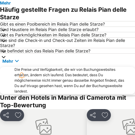
Mehr
Häufig gestellte Fragen zu Relais Pian delle
Lido Le Dune
Marina di Pisciotta
Starze
Le Saline
Luppa
Gibt es einen Poolbereich im Relais Pian delle Starze?
Velia
Fiumicello
Sind Haustiere im Relais Pian delle Starze erlaubt?
Gibt es Parkmöglichkeiten im Relais Pian delle Starze?
Isola di Dino
Wie sind die Check-in und Check-out Zeiten im Relais Pian delle
Starze?
Wo befindet sich das Relais Pian delle Starze?
Mehr
Die Preise und Verfügbarkeit, die wir von Buchungswebsites
erhalten, ändern sich laufend. Das bedeutet, dass Du
möglicherweise nicht immer genau dasselbe Angebot findest, das
Du auf trivago gesehen hast, wenn Du auf der Buchungswebsite
landest.
Unter den Hotels in Marina di Camerota mit
Top-Bewertung
Teilen
Zu Favoriten hinzufügen
Teilen
Zu Favoriten