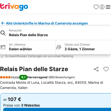
Favoriten
Einlog
Me
Alle Unterkünfte in Marina di Camerota anzeigen
Reiseziel
Relais Pian delle Starze
An-/Abreise
Gäste und Zimmer
Daten wählen
2 Gäste, 1 Zimmer
So beeinflussen Zahlungen an uns unser Ranking
Relais Pian delle Starze
Teilen
Zu
Hotel
9,1
Hervorragend
(
869 Bewertungen
)
4 Sterne
Contrada Monte di Luna, Località Starza, snc, 84059, Marina di
Camerota, Italien
107 €
107 €
ab
ab
Preise von
3 Websites
Preise von
3 Websites