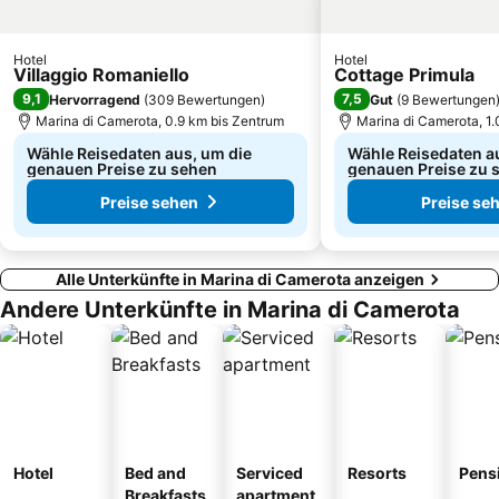
Hotel
Hotel
Villaggio Romaniello
Cottage Primula
9,1
7,5
Hervorragend
(
309 Bewertungen
)
Gut
(
9 Bewertungen
Marina di Camerota, 0.9 km bis Zentrum
Marina di Camerota, 1.
Wähle Reisedaten aus, um die
Wähle Reisedaten a
genauen Preise zu sehen
genauen Preise zu 
Preise sehen
Preise se
Alle Unterkünfte in Marina di Camerota anzeigen
Andere Unterkünfte in Marina di Camerota
Hotel
Bed and
Serviced
Resorts
Pens
Breakfasts
apartment