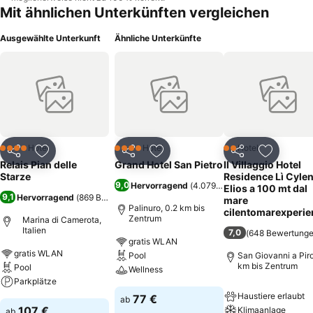
Mit ähnlichen Unterkünften vergleichen
Ausgewählte Unterkunft
Ähnliche Unterkünfte
Hotel
Hotel
Hotel
4 Sterne
4 Sterne
2 Sterne
Teilen
Zu Favoriten hinzufügen
Teilen
Zu Favoriten hinzufügen
Teilen
Zu Favor
Relais Pian delle
Grand Hotel San Pietro
Il Villaggio Hotel
Starze
Residence Lì Cyle
9,0
Hervorragend
(
4.079 Bewertungen
)
Elios a 100 mt dal
9,1
Hervorragend
(
869 Bewertungen
)
mare
Palinuro, 0.2 km bis
cilentomarexperie
Zentrum
Marina di Camerota,
Italien
7,0
(
648 Bewertung
gratis WLAN
gratis WLAN
Pool
San Giovanni a Piro
km bis Zentrum
Pool
Wellness
Parkplätze
Haustiere erlaubt
77 €
ab
107 €
Klimaanlage
ab