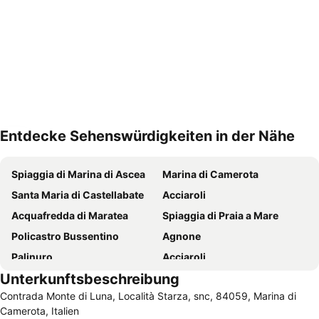
Entdecke Sehenswürdigkeiten in der Nähe
Karte vergrößern
Spiaggia di Marina di Ascea
Marina di Camerota
Santa Maria di Castellabate
Acciaroli
Acquafredda di Maratea
Spiaggia di Praia a Mare
Policastro Bussentino
Agnone
Palinuro
Acciaroli
Unterkunftsbeschreibung
Palinuro
Maratea
Contrada Monte di Luna, Località Starza, snc, 84059, Marina di
Pioppi
Lido di Sapri
Camerota, Italien
spiaggia dell'arcomagno
San Marco