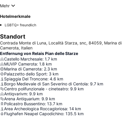
Mehr
Hotelmerkmale
LGBTQ+ freundlich
Standort
Contrada Monte di Luna, Località Starza, snc, 84059, Marina di
Camerota, Italien
Entfernung von Relais Pian delle Starze
Castello Marchesale
:
1.7
km
MUVIP Camerota
:
1.8
km
Marina di Camerota
:
2.3
km
Palazzetto dello Sport
:
3
km
Spiaggia Del Troncone
:
4.6
km
Borgo Medievale di San Severino di Centola
:
9.7
km
Centro polifunzionale - cineteatro
:
9.9
km
Antiqvarivm
:
9.9
km
Arena Antiquarium
:
9.9
km
Policastro Bussentino
:
13.7
km
Area Archeologica Roccagloriosa
:
14
km
Flughafen Neapel Capodichino
:
135.5
km