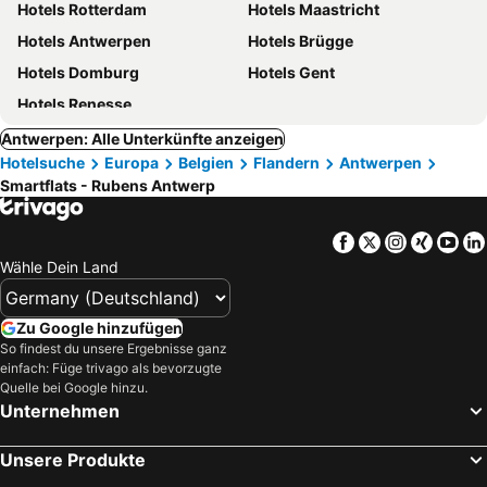
Hotels Rotterdam
Hotels Maastricht
Hotels Antwerpen
Hotels Brügge
Hotels Domburg
Hotels Gent
Hotels Renesse
Antwerpen: Alle Unterkünfte anzeigen
Hotelsuche
Europa
Belgien
Flandern
Antwerpen
Smartflats - Rubens Antwerp
Facebook
Twitter
Instagra
Xing
Yo
Wähle Dein Land
Zu Google hinzufügen
So findest du unsere Ergebnisse ganz
einfach: Füge trivago als bevorzugte
Quelle bei Google hinzu.
Unternehmen
Unsere Produkte