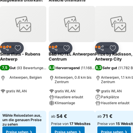
Ausgewählte Unterkunft
Ähnliche Unterkünfte
Hotel
Hotel
Hotel
4 Sterne
3 Sterne
2 Sterne
Teilen
Zu Favoriten hinzufügen
Teilen
Zu Favoriten hinzufügen
Teilen
Zu Favor
Smartflats - Rubens
B&B HOTEL Antwerpen
Prize by Radisson,
Antwerp
Centrum
Antwerp City
7,5
8,8
8,3
Gut
(
93 Bewertungen
)
Hervorragend
(
11.168 Bewertungen
Sehr gut
)
(
11.782 
Antwerpen, Belgien
Antwerpen, 0.6 km bis
Antwerpen, 1.1 km b
Zentrum
Zentrum
gratis WLAN
gratis WLAN
gratis WLAN
Haustiere erlaubt
Parkplätze
Preise sehen
Klimaanlage
Haustiere erlaubt
Preise sehen
Preise sehen
Wähle Reisedaten aus,
54 €
71 €
ab
ab
um die genauen Preise
Preise von
17 Websites
Preise von
15 Websi
zu sehen
Preise sehen
Preise sehen
Preise sehen