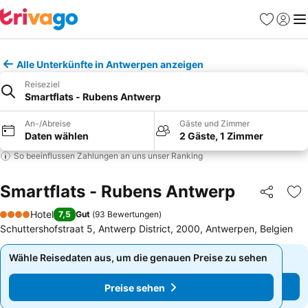
Favoriten
Einlog
Me
Alle Unterkünfte in Antwerpen anzeigen
Reiseziel
Smartflats - Rubens Antwerp
An-/Abreise
Gäste und Zimmer
Daten wählen
2 Gäste, 1 Zimmer
So beeinflussen Zahlungen an uns unser Ranking
Smartflats - Rubens Antwerp
Teilen
Zu
Hotel
7,5
Gut
(
93 Bewertungen
)
4 Sterne
Schuttershofstraat 5, Antwerp District, 2000, Antwerpen, Belgien
Wähle Reisedaten aus, um die genauen Preise zu sehen
Wähle Reisedaten aus, um die genauen Preise zu sehen
Preise sehen
Preise sehen