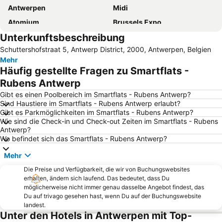
Antwerpen
Midi
Atomium
Brussels Expo
Unterkunftsbeschreibung
Centraal Station
Europäisches Parlament
Schuttershofstraat 5, Antwerp District, 2000, Antwerpen, Belgien
Rock Werchter
Forest National
Mehr
Sportpaleis
Grote Markt
Häufig gestellte Fragen zu Smartflats -
Berchem
Antwerpen in Miniatur
Rubens Antwerp
Nord
Brüsseler Rathaus
Gibt es einen Poolbereich im Smartflats - Rubens Antwerp?
Sind Haustiere im Smartflats - Rubens Antwerp erlaubt?
Deurne
Centre historique
Gibt es Parkmöglichkeiten im Smartflats - Rubens Antwerp?
Wie sind die Check-in und Check-out Zeiten im Smartflats - Rubens
Berlaymont building
Bibac Expo
Antwerp?
Station Leuven
Manneken Pis
Wo befindet sich das Smartflats - Rubens Antwerp?
Merksem
Wilrijk
Mehr
Etangs d'Ixelles
Borgerhout
Die Preise und Verfügbarkeit, die wir von Buchungswebsites
erhalten, ändern sich laufend. Das bedeutet, dass Du
Sablon
Schelde
möglicherweise nicht immer genau dasselbe Angebot findest, das
Brussels Park
Parc du Cinquantenaire
Du auf trivago gesehen hast, wenn Du auf der Buchungswebsite
landest.
Hoboken
Heysel
Unter den Hotels in Antwerpen mit Top-