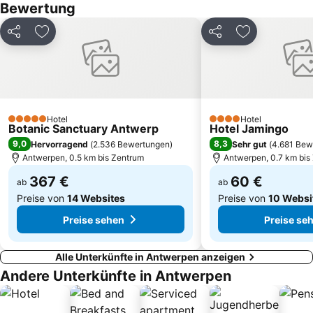
Lier
Parc de Laeken
Bewertung
Kloster von Meersel-Dreef mit Mariapark
Thermen Dilbeek
Teilen
Zu Favoriten hinzufügen
Teilen
Zu Favoriten
Belgisches Comiczentrum
Zoo Antwerpen
Palais Royal
Palais des Beaux-Arts
Antwerp Convention #3
Grüner Platz
Galeries Royales Saint-Hubert
Européen
Hotel
Hotel
Matongue
Leuven in Scene
5 Sterne
4 Sterne
Botanic Sanctuary Antwerp
Hotel Jamingo
9,0
8,3
Hervorragend
(
2.536 Bewertungen
)
Sehr gut
(
4.681 Bew
Antwerpen, 0.5 km bis Zentrum
Antwerpen, 0.7 km bis
367 €
60 €
ab
ab
Preise von
14 Websites
Preise von
10 Websi
Preise sehen
Preise se
Alle Unterkünfte in Antwerpen anzeigen
Andere Unterkünfte in Antwerpen