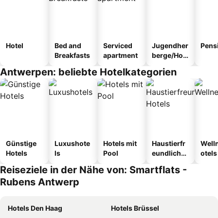
Hotel
Bed and
Serviced
Jugendher
Pens
Breakfasts
apartment
berge/Hos
tel
Antwerpen: beliebte Hotelkategorien
Günstige
Luxushote
Hotels mit
Haustierfr
Well
Hotels
ls
Pool
eundliche
otels
Hotels
Reiseziele in der Nähe von: Smartflats -
Rubens Antwerp
Hotels Den Haag
Hotels Brüssel