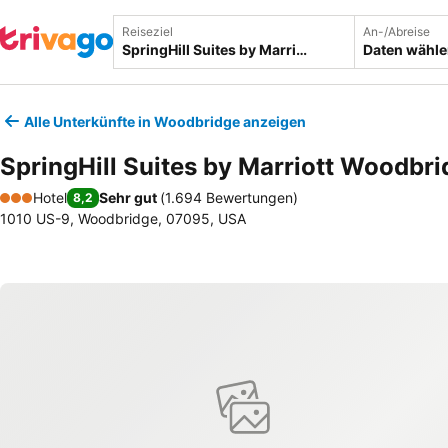
Reiseziel
An-/Abreise
Daten wähl
Alle Unterkünfte in Woodbridge anzeigen
SpringHill Suites by Marriott Woodbr
Hotel
Sehr gut
(
1.694 Bewertungen
)
8,2
3 Sterne
1010 US-9, Woodbridge, 07095, USA