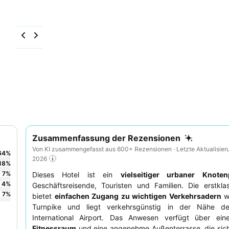
Zusammenfassung der Rezensionen
Von KI zusammengefasst aus 600+ Rezensionen · Letzte Aktualisier
64
%
2026
18
%
7
%
Dieses Hotel ist ein
vielseitiger urbaner Knoten
4
%
Geschäftsreisende, Touristen und Familien. Die erstkla
7
%
bietet
einfachen Zugang zu wichtigen Verkehrsadern
w
Turnpike und liegt verkehrsgünstig in der Nähe d
International Airport. Das Anwesen verfügt über ei
Fitnessraum
und eine angenehme Außenterrasse, die sich