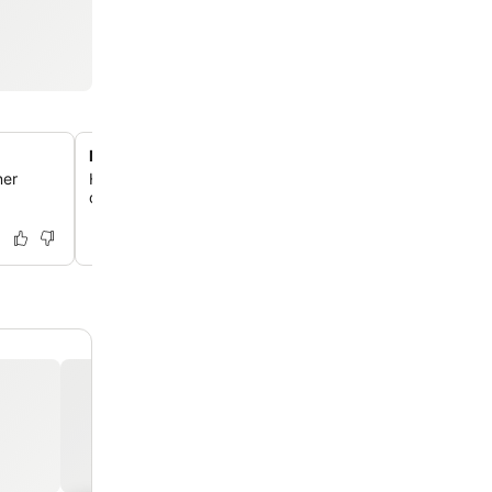
Modernes Fitnesscenter
ner
Halte deine Trainingsroutine im 24-Stunden-Fitnessstudi
das mit Cardio- und Kraftgeräten ausgestattet ist.