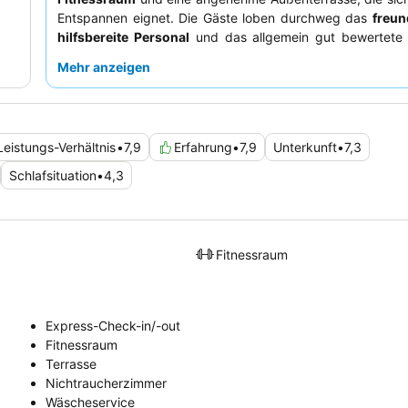
Entspannen eignet. Die Gäste loben durchweg das
freun
hilfsbereite Personal
und das allgemein gut bewertete 
Frühstück. Für ein ruhigeres Erlebnis sollten Gäste ein Zim
Mehr anzeigen
das nicht zur Hauptstraße zeigt.
Leistungs-Verhältnis
•
7,9
Erfahrung
•
7,9
Unterkunft
•
7,3
Schlafsituation
•
4,3
Fitnessraum
Express-Check-in/-out
Fitnessraum
Terrasse
Nichtraucherzimmer
Wäscheservice