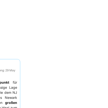
ung: 29 May
punkt
für
ssige Lage
ie dem NJ
es Newark
nen
großen
 ideal zum