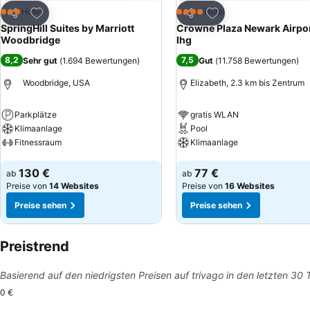
Zu Favoriten hinzufügen
Zu Favoriten hinzuf
Hotel
Hotel
3 Sterne
4 Sterne
Teilen
Teilen
SpringHill Suites by Marriott
Crowne Plaza Newark Airpor
Woodbridge
Ihg
8,2
7,5
Sehr gut
(
1.694 Bewertungen
)
Gut
(
11.758 Bewertungen
)
Woodbridge, USA
Elizabeth, 2.3 km bis Zentrum
Parkplätze
gratis WLAN
Klimaanlage
Pool
Fitnessraum
Klimaanlage
Preise sehen
Preise sehen
130 €
77 €
ab
ab
Preise von
14 Websites
Preise von
16 Websites
Preise sehen
Preise sehen
Preistrend
Basierend auf den niedrigsten Preisen auf trivago in den letzten 30
0 €