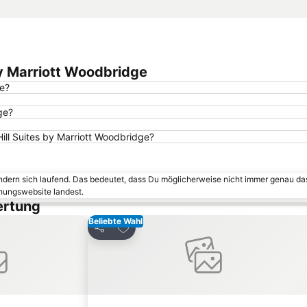
by Marriott Woodbridge
ge?
ge?
ill Suites by Marriott Woodbridge?
ändern sich laufend. Das bedeutet, dass Du möglicherweise nicht immer genau da
chungswebsite landest.
ertung
Beliebte Wahl
inzufügen
Zu Favoriten hinzufügen
Teilen