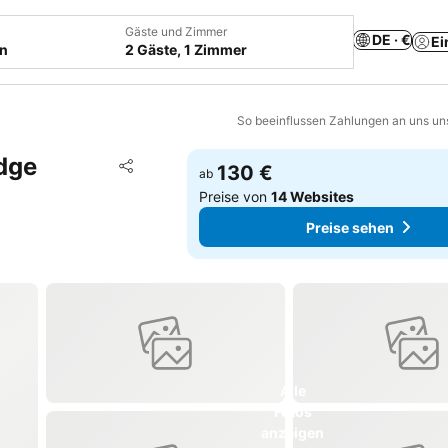
Gäste und Zimmer
DE · €
Ei
en
2 Gäste, 1 Zimmer
So beeinflussen Zahlungen an uns un
idge
Zu Favoriten hinzufügen
130 €
ab
Teilen
Preise von
14 Websites
Preise sehen