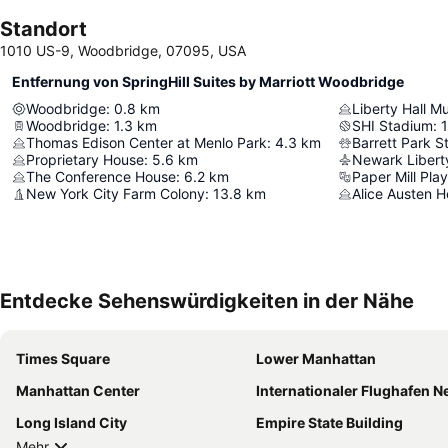
Standort
1010 US-9, Woodbridge, 07095, USA
Entfernung von SpringHill Suites by Marriott Woodbridge
Woodbridge
:
0.8
km
Liberty Hall 
Woodbridge
:
1.3
km
SHI Stadium
:
Thomas Edison Center at Menlo Park
:
4.3
km
Barrett Park S
Proprietary House
:
5.6
km
Newark Liberty
The Conference House
:
6.2
km
New York City Farm Colony
:
13.8
km
Alice Austen 
Entdecke Sehenswürdigkeiten in der Nähe
Times Square
Lower Manhattan
Manhattan Center
Internationaler Flughafen Newark Li
Long Island City
Empire State Building
Mehr