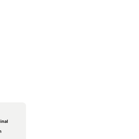
inal
n