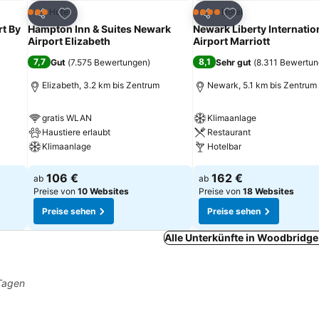
ügen
Zu Favoriten hinzufügen
Zu Favoriten hinz
Hotel
Hotel
3 Sterne
4 Sterne
Teilen
Teilen
t By
Hampton Inn & Suites Newark
Newark Liberty Internatio
Airport Elizabeth
Airport Marriott
7,7
8,1
Gut
(
7.575 Bewertungen
)
Sehr gut
(
8.311 Bewertu
Elizabeth, 3.2 km bis Zentrum
Newark, 5.1 km bis Zentrum
gratis WLAN
Klimaanlage
Haustiere erlaubt
Restaurant
Klimaanlage
Hotelbar
Preise sehen
Preise sehen
106 €
162 €
ab
ab
Preise von
10 Websites
Preise von
18 Websites
Preise sehen
Preise sehen
Alle Unterkünfte in Woodbridge
 Tagen