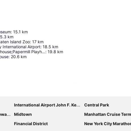
Museum
:
15.1
km
15.3
km
taten Island Zoo
:
17
km
 International Airport
:
18.5
km
Paper Mill Playhouse;Papermill Playhouse
:
19.8
km
House
:
20.6
km
Karte vergrößern
International Airport John F. Kennedy
Central Park
berty
Midtown
Manhattan Cruise Term
Financial District
New York City Maratho