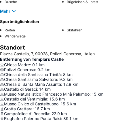
Dusche
Bügeleisen & -brett
Mehr
Sportmöglichkeiten
Reiten
Skifahren
Wanderwege
Standort
Piazza Castello, 7, 90028, Polizzi Generosa, Italien
Entfernung von Templars Castle
Chiesa Madre
:
0.1
km
Polizzi Generosa
:
0.2
km
Chiesa della Santissima Trinità
:
8
km
Chiesa Santissimo Salvatore
:
9.3
km
Chiesa di Santa Maria Assunta
:
12.9
km
Castello di Geraci
:
14
km
Museo Naturalistico Francesco Minà Palumbo
:
15
km
Castello dei Ventimiglia
:
15.6
km
Museo Civico di Castelbuono
:
15.6
km
Grotta Grattara
:
16.7
km
Campofelice di Roccella
:
22.9
km
Flughafen Palermo Punta Raisi
:
89.1
km