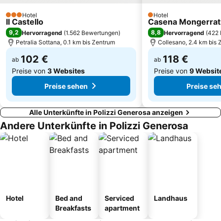
Hotel
Hotel
3 Sterne
1 Sterne
Il Castello
Casena Mongerrat
9,2
8,8
Hervorragend
(
1.562 Bewertungen
)
Hervorragend
(
422 
Petralia Sottana, 0.1 km bis Zentrum
Collesano, 2.4 km bis
102 €
118 €
ab
ab
Preise von
3 Websites
Preise von
9 Websit
Preise sehen
Preise se
Alle Unterkünfte in Polizzi Generosa anzeigen
Andere Unterkünfte in Polizzi Generosa
Hotel
Bed and
Serviced
Landhaus
Breakfasts
apartment