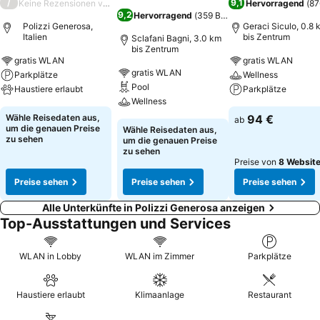
/
9,1
Keine Rezensionen verfügbar
Hervorragend
(
87
9,2
Hervorragend
(
359 Bewertungen
)
Polizzi Generosa,
Geraci Siculo, 0.8 
Italien
bis Zentrum
Sclafani Bagni, 3.0 km
bis Zentrum
gratis WLAN
gratis WLAN
gratis WLAN
Parkplätze
Wellness
Pool
Haustiere erlaubt
Parkplätze
Wellness
Wähle Reisedaten aus,
94 €
ab
um die genauen Preise
Wähle Reisedaten aus,
zu sehen
um die genauen Preise
zu sehen
Preise von
8 Websit
Preise sehen
Preise sehen
Preise sehen
Alle Unterkünfte in Polizzi Generosa anzeigen
Top-Ausstattungen und Services
WLAN in Lobby
WLAN im Zimmer
Parkplätze
Haustiere erlaubt
Klimaanlage
Restaurant