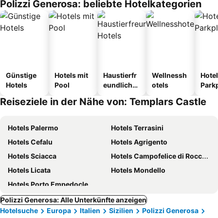
Polizzi Generosa: beliebte Hotelkategorien
Günstige
Hotels mit
Haustierfr
Wellnessh
Hotel
Hotels
Pool
eundliche
otels
Park
Hotels
Reiseziele in der Nähe von: Templars Castle
Hotels Palermo
Hotels Terrasini
Hotels Cefalu
Hotels Agrigento
Hotels Sciacca
Hotels Campofelice di Roccella
Hotels Licata
Hotels Mondello
Hotels Porto Empedocle
Polizzi Generosa: Alle Unterkünfte anzeigen
Hotelsuche
Europa
Italien
Sizilien
Polizzi Generosa