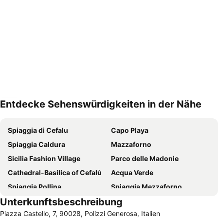
Entdecke Sehenswürdigkeiten in der Nähe
Karte vergrößern
Spiaggia di Cefalu
Capo Playa
Spiaggia Caldura
Mazzaforno
Sicilia Fashion Village
Parco delle Madonie
Cathedral-Basilica of Cefalù
Acqua Verde
Spiaggia Pollina
Spiaggia Mezzaforno
Unterkunftsbeschreibung
Eremo di Santa Rosalia
Osterio Magno
Piazza Castello, 7, 90028, Polizzi Generosa, Italien
Lago di Pergusa
Marina di Caronia