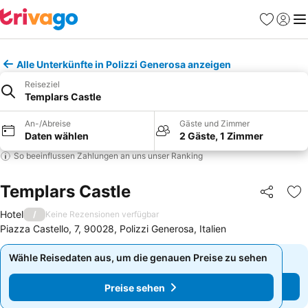
Favoriten
Einlog
Me
Alle Unterkünfte in Polizzi Generosa anzeigen
Reiseziel
Templars Castle
An-/Abreise
Gäste und Zimmer
Daten wählen
2 Gäste, 1 Zimmer
So beeinflussen Zahlungen an uns unser Ranking
Templars Castle
Teilen
Zu
Hotel
/
Keine Rezensionen verfügbar
Piazza Castello, 7, 90028, Polizzi Generosa, Italien
Wähle Reisedaten aus, um die genauen Preise zu sehen
Wähle Reisedaten aus, um die genauen Preise zu sehen
Preise sehen
Preise sehen