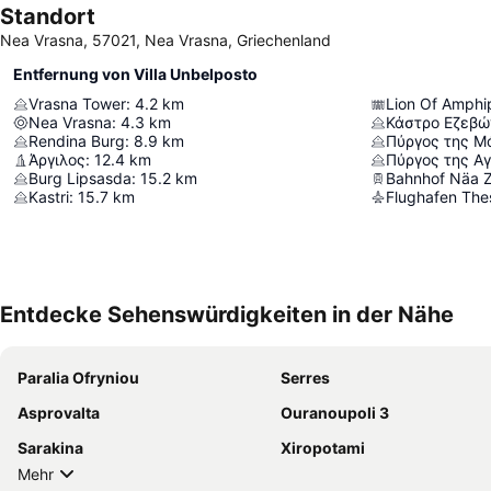
Standort
Nea Vrasna, 57021, Nea Vrasna, Griechenland
Entfernung von Villa Unbelposto
Vrasna Tower
:
4.2
km
Lion Of Amphip
Nea Vrasna
:
4.3
km
Κάστρο Εζεβώ
Rendina Burg
:
8.9
km
Πύργος της Μ
Άργιλος
:
12.4
km
Πύργος της Α
Burg Lipsasda
:
15.2
km
Bahnhof Näa Z
Kastri
:
15.7
km
Flughafen Thes
Entdecke Sehenswürdigkeiten in der Nähe
Paralia Ofryniou
Serres
Asprovalta
Ouranoupoli 3
Sarakina
Xiropotami
Mehr