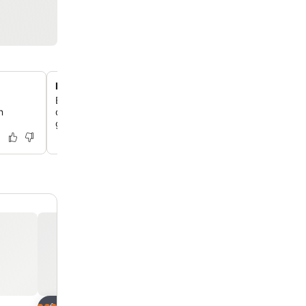
Entspannte Bar mit Terrasse
Entspann dich in der einfachen Bar mit einer charmante
n
die perfekt ist, um Getränke und die entspannte Atmos
genießen.