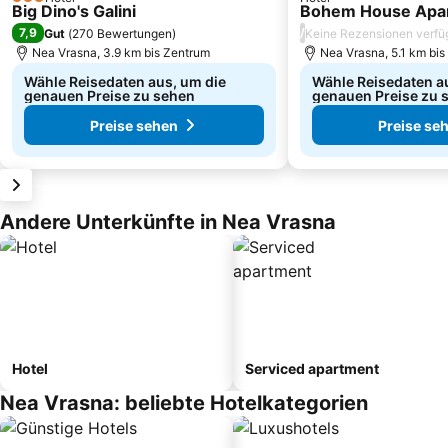
3 Sterne
Big Dino's Galini
Bohem House Apa
7,9
/
Gut
(
270 Bewertungen
)
Keine Rezensionen verfü
Nea Vrasna, 3.9 km bis Zentrum
Nea Vrasna, 5.1 km bi
Wähle Reisedaten aus, um die
Wähle Reisedaten a
genauen Preise zu sehen
genauen Preise zu 
Preise sehen
Preise se
Andere Unterkünfte in Nea Vrasna
Hotel
Serviced apartment
Nea Vrasna: beliebte Hotelkategorien