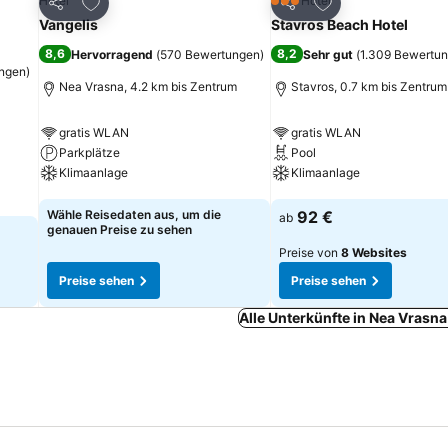
ügen
Zu Favoriten hinzufügen
Zu Favoriten hinz
Hotel
Hotel
3 Sterne
Teilen
Teilen
Vangelis
Stavros Beach Hotel
8,6
8,2
Hervorragend
(
570 Bewertungen
)
Sehr gut
(
1.309 Bewertu
ngen
)
Nea Vrasna, 4.2 km bis Zentrum
Stavros, 0.7 km bis Zentrum
gratis WLAN
gratis WLAN
Parkplätze
Pool
Klimaanlage
Klimaanlage
Preise sehen
Preise sehen
Wähle Reisedaten aus, um die
92 €
ab
genauen Preise zu sehen
Preise von
8 Websites
Preise sehen
Preise sehen
Alle Unterkünfte in Nea Vrasn