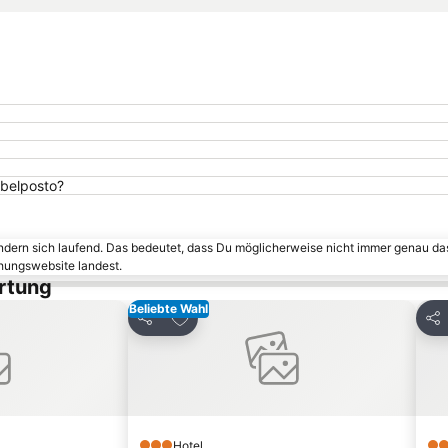
nbelposto?
ändern sich laufend. Das bedeutet, dass Du möglicherweise nicht immer genau da
chungswebsite landest.
rtung
Beliebte Wahl
inzufügen
Zu Favoriten hinzufügen
Teilen
Tei
Hotel