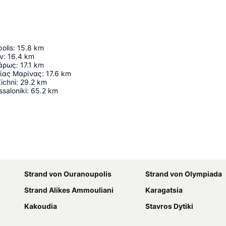
olis
:
15.8
km
ν
:
16.4
km
άρως
:
17.1
km
γίας Μαρίνας
:
17.6
km
ichni
:
29.2
km
saloniki
:
65.2
km
Karte vergrößern
Strand von Ouranoupolis
Strand von Olympiada
Strand Alikes Ammouliani
Karagatsia
Kakoudia
Stavros Dytiki