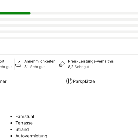
ort
Annehmlichkeiten
Preis-Leistungs-Verhältnis
ehr gut
8,1
Sehr gut
8,2
Sehr gut
mer
Parkplätze
Fahrstuhl
Terrasse
Strand
Autovermietung