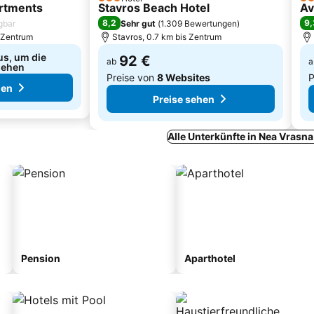
3 Sterne
4 S
rtments
Stavros Beach Hotel
Av
8,2
9,
gbar
Sehr gut
(
1.309 Bewertungen
)
s Zentrum
Stavros, 0.7 km bis Zentrum
us, um die
92 €
ab
a
sehen
Preise von
8 Websites
P
hen
Preise sehen
Alle Unterkünfte in Nea Vrasn
Pension
Aparthotel