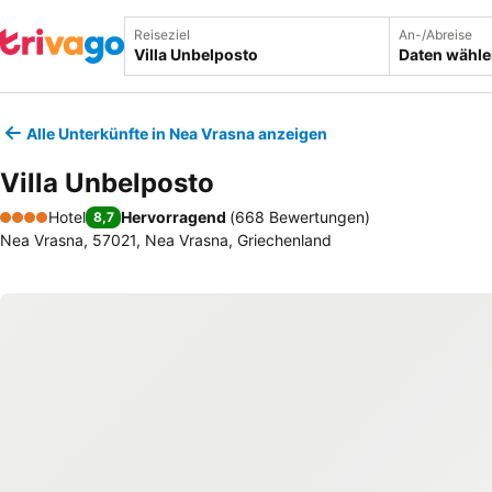
Reiseziel
An-/Abreise
Daten wähl
Alle Unterkünfte in Nea Vrasna anzeigen
Villa Unbelposto
Hotel
Hervorragend
(
668 Bewertungen
)
8,7
4 Sterne
Nea Vrasna, 57021, Nea Vrasna, Griechenland