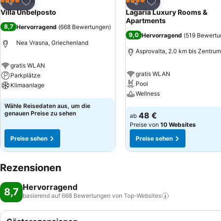
Zu Favoriten hinzufügen
Zu Favoriten hinzuf
Hotel
Hotel
4 Sterne
4 Sterne
Teilen
Teilen
Villa Unbelposto
Lagaria Luxury Rooms &
Apartments
8,7
Hervorragend
(
668 Bewertungen
)
9,0
Hervorragend
(
519 Bewertu
Nea Vrasna, Griechenland
Asprovalta, 2.0 km bis Zentrum
gratis WLAN
gratis WLAN
Parkplätze
Pool
Klimaanlage
Wellness
Preise sehen
Wähle Reisedaten aus, um die
Preise sehen
genauen Preise zu sehen
48 €
ab
Preise von
10 Websites
Preise sehen
Preise sehen
Rezensionen
Hervorragend
8,7
basierend auf 668 Bewertungen von
Top-Websites