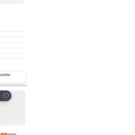
sselbe
Zu Favoriten hinzufügen
Zu Favoriten hinzu
len
Teilen
Hotel
Hotel