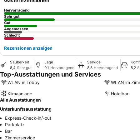
Gästerezensionen
Hervorragend
Sehr gut
Gut
Angemessen
Schlecht
Rezensionen anzeigen
Sauberkeit
Lage
Service
Komf
8,4
Sehr gut
9,1
Hervorragend
8,8
Hervorragend
8,2
S
Top-Ausstattungen und Services
WLAN in Lobby
WLAN im Zim
Klimaanlage
Hotelbar
Alle Ausstattungen
Unterkunftsausstattung
Express-Check-in/-out
Parkplatz
Bar
Zimmerservice