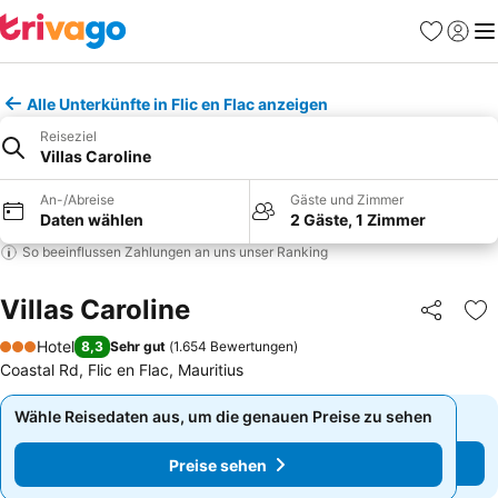
Favoriten
Einlog
Me
Alle Unterkünfte in Flic en Flac anzeigen
Reiseziel
Villas Caroline
An-/Abreise
Gäste und Zimmer
Daten wählen
2 Gäste, 1 Zimmer
So beeinflussen Zahlungen an uns unser Ranking
Villas Caroline
Teilen
Zu
Hotel
8,3
Sehr gut
(
1.654 Bewertungen
)
3 Sterne
Coastal Rd, Flic en Flac, Mauritius
Wähle Reisedaten aus, um die genauen Preise zu sehen
Wähle Reisedaten aus, um die genauen Preise zu sehen
Preise sehen
Preise sehen