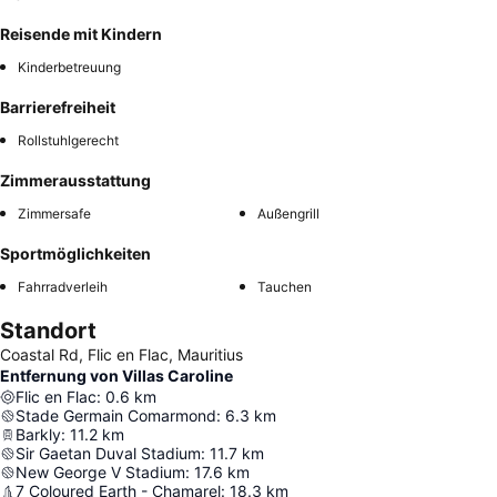
Reisende mit Kindern
Kinderbetreuung
Barrierefreiheit
Rollstuhlgerecht
Zimmerausstattung
Zimmersafe
Außengrill
Sportmöglichkeiten
Fahrradverleih
Tauchen
Standort
Coastal Rd, Flic en Flac, Mauritius
Entfernung von Villas Caroline
Flic en Flac
:
0.6
km
Stade Germain Comarmond
:
6.3
km
Barkly
:
11.2
km
Sir Gaetan Duval Stadium
:
11.7
km
New George V Stadium
:
17.6
km
7 Coloured Earth - Chamarel
:
18.3
km