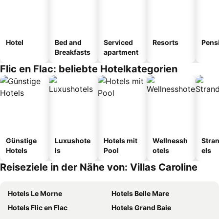
Hotel
Bed and
Serviced
Resorts
Pens
Breakfasts
apartment
Flic en Flac: beliebte Hotelkategorien
Günstige
Luxushote
Hotels mit
Wellnessh
Stra
Hotels
ls
Pool
otels
els
Reiseziele in der Nähe von: Villas Caroline
Hotels Le Morne
Hotels Belle Mare
Hotels Flic en Flac
Hotels Grand Baie