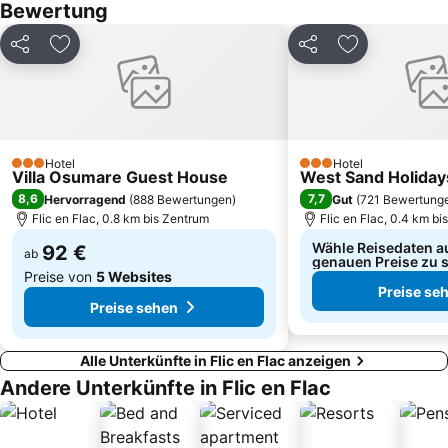
Bewertung
Teilen
Zu Favoriten hinzufügen
Teilen
Zu Favoriten
Hotel
Hotel
3 Sterne
3 Sterne
Villa Osumare Guest House
West Sand Holiday
8,6
7,7
Hervorragend
(
888 Bewertungen
)
Gut
(
721 Bewertung
Flic en Flac, 0.8 km bis Zentrum
Flic en Flac, 0.4 km bi
Wähle Reisedaten a
92 €
ab
genauen Preise zu 
Preise von
5 Websites
Preise se
Preise sehen
Alle Unterkünfte in Flic en Flac anzeigen
Andere Unterkünfte in Flic en Flac