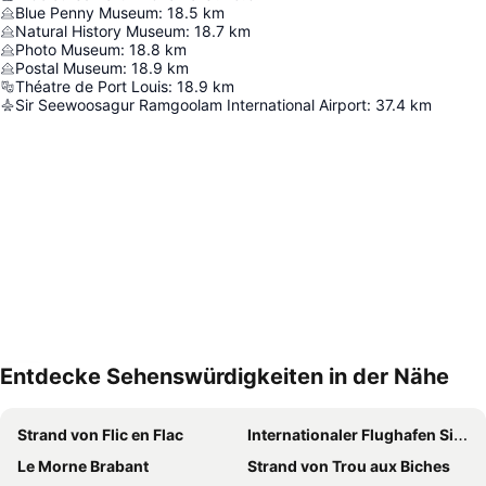
Blue Penny Museum
:
18.5
km
Natural History Museum
:
18.7
km
Photo Museum
:
18.8
km
Postal Museum
:
18.9
km
Théatre de Port Louis
:
18.9
km
Sir Seewoosagur Ramgoolam International Airport
:
37.4
km
Entdecke Sehenswürdigkeiten in der Nähe
Karte vergrößern
Strand von Flic en Flac
Internationaler Flughafen Sir Seewoosagur Ramgoolam
Le Morne Brabant
Strand von Trou aux Biches