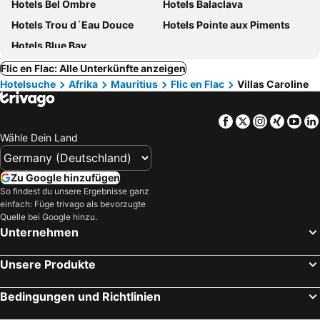
Hotels Bel Ombre
Hotels Balaclava
Hotels Trou d´Eau Douce
Hotels Pointe aux Piments
Hotels Blue Bay
Flic en Flac: Alle Unterkünfte anzeigen
Hotelsuche
Afrika
Mauritius
Flic en Flac
Villas Caroline
Facebook
Twitter
Instagra
Xing
Yo
Wähle Dein Land
Zu Google hinzufügen
So findest du unsere Ergebnisse ganz
einfach: Füge trivago als bevorzugte
Quelle bei Google hinzu.
Unternehmen
Unsere Produkte
Bedingungen und Richtlinien