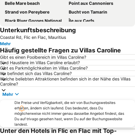
Belle Mare beach
Point aux Cannoniers
Strand von Pereybere
Bucht von Tamarin
Black River Gorges National Park
Île aux Cerfs
Unterkunftsbeschreibung
Pamplemousses
Mont Choisy
Coastal Rd, Flic en Flac, Mauritius
Coin de Mire
Ile des Deux Cocos
Mehr
Naturhistorisches Museum Mauritius
Chinesenviertel
Häufig gestellte Fragen zu Villas Caroline
Casela & Yemen Park
Voliers de l'ocean
Gibt es einen Poolbereich im Villas Caroline?
Sind Haustiere im Villas Caroline erlaubt?
Gibt es Parkmöglichkeiten im Villas Caroline?
Wo befindet sich das Villas Caroline?
Welche beliebten Attraktionen befinden sich in der Nähe des Villas
Caroline?
Mehr
Die Preise und Verfügbarkeit, die wir von Buchungswebsites
erhalten, ändern sich laufend. Das bedeutet, dass Du
möglicherweise nicht immer genau dasselbe Angebot findest, das
Du auf trivago gesehen hast, wenn Du auf der Buchungswebsite
landest.
Unter den Hotels in Flic en Flac mit Top-