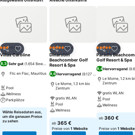
Ausgewählte Unterkunft
Ähnliche Unterkünfte
Hotel
Hotel
Hotel
3 Sterne
5 Sterne
5 Sterne
Teilen
Zu Favoriten hinzufügen
Teilen
Zu Favoriten hinzufügen
Teilen
Zu Favor
Villas Caroline
Dinarobin
Paradis Beachcom
Beachcomber Golf
Golf Resort & Spa
8,3
Sehr gut
(
1.654 Bewertungen
)
Resort & Spa
9,4
Hervorragend
(
9.
Flic en Flac, Mauritius
9,6
Hervorragend
(
9.127 Bewertungen
)
Le Morne, 1.2 km bi
Zentrum
Le Morne, 1.3 km bis
Pool
Zentrum
gratis WLAN
Wellness
gratis WLAN
Pool
Parkplätze
Pool
Wellness
Wellness
Wähle Reisedaten aus,
um die genauen Preise
360 €
ab
zu sehen
365 €
ab
Preise von
1 Website
Preise von
1 Website