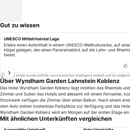
Gut zu wissen
UNESCO Mittelrheintal Lage
Erlebe einen Aufenthalt in einem UNESCO-Weltkulturerbe, auf ein
Hügel gelegen, der einen Panoramablick auf die Lahn- und Rheintä
bietet.
Dieser Inhalt wurde mithilfe von künstlicher Intelligenz erstellt und ist mögli
Über Wyndham Garden Lahnstein Koblenz
Das Hotel Wyndham Garden Koblenz liegt inmitten des Rheintals und b
Zimmer und Suiten des Hotels sind allesamt mit einem Fernseher, k
Stockwerk verfügen die Zimmer über einen Balkon. Nach einem anstrengenden Tag kann man in der finnischen Sauna entspannen. Für Gäste mit
dem Auto stehen kostenlose Parkplätze zur Verfügung und das Hotel hat einen eigene
Wyndham Garden Koblenz wird am Morgen auf der ersten Etage ein
Mit ähnlichen Unterkünften vergleichen
können Reisende in Henry’s Bar à la carte essen und den Tag in entspannter Atmosphäre auskl
Koblenz entfernt. Der Rhein und die Lahn sind ebenfalls gut zu errei
Ausgewählte Unterkunft
Ähnliche Unterkünfte