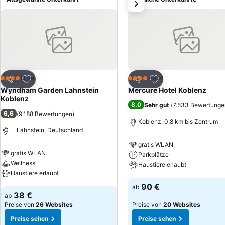
weiter
die man besichtigen kann.
Zu Favoriten hinzufügen
Zu Favoriten hinzuf
Hotel
Hotel
4 Sterne
4 Sterne
Teilen
Teilen
Wyndham Garden Lahnstein
Mercure Hotel Koblenz
Koblenz
8,0
Sehr gut
(
7.533 Bewertunge
6,6
(
9.188 Bewertungen
)
Koblenz, 0.8 km bis Zentrum
Lahnstein, Deutschland
gratis WLAN
gratis WLAN
Parkplätze
Wellness
Haustiere erlaubt
Haustiere erlaubt
Preise sehen
90 €
ab
Preise sehen
38 €
ab
Preise von
26 Websites
Preise von
20 Websites
Preise sehen
Preise sehen