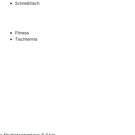
Schreibtisch
Fitness
Tischtennis
he Studiensammlung
:
8.3
km