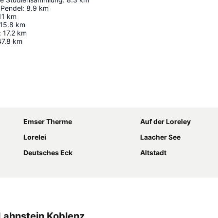
 Pendel
:
8.9
km
11
km
15.8
km
:
17.2
km
47.8
km
Karte vergrößern
Emser Therme
Auf der Loreley
Lorelei
Laacher See
Deutsches Eck
Altstadt
Lahnstein Koblenz