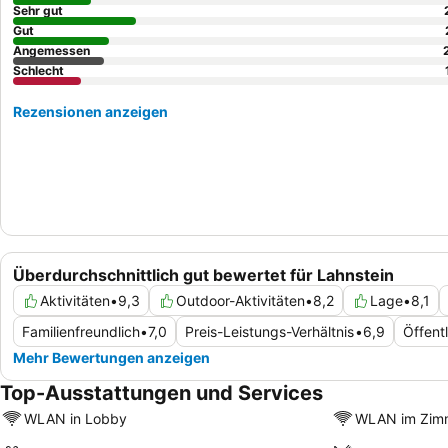
Sehr gut
Gut
Angemessen
Schlecht
Rezensionen anzeigen
Überdurchschnittlich gut bewertet für Lahnstein
Aktivitäten
•
9,3
Outdoor-Aktivitäten
•
8,2
Lage
•
8,1
Familienfreundlich
•
7,0
Preis-Leistungs-Verhältnis
•
6,9
Öffent
Mehr Bewertungen anzeigen
Top-Ausstattungen und Services
WLAN in Lobby
WLAN im Zim