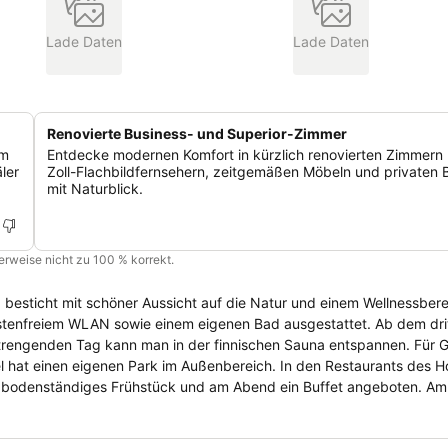
Lade Daten
Lade Daten
Renovierte Business- und Superior-Zimmer
em
Entdecke modernen Komfort in kürzlich renovierten Zimmern 
ler
Zoll-Flachbildfernsehern, zeitgemäßen Möbeln und privaten 
mit Naturblick.
cherweise nicht zu 100 % korrekt.
esticht mit schöner Aussicht auf die Natur und einem Wellnessbereich
ostenfreiem WLAN sowie einem eigenen Bad ausgestattet. Ab dem dri
n Park im Außenbereich. In den Restaurants des Hotel
 bodenständiges Frühstück und am Abend ein Buffet angeboten. A
ingen lassen. Das Hotel liegt nur unweit von der Stadt
chen und bieten viel Raum für Aktivitäten. Es gibt Wanderrouten und 