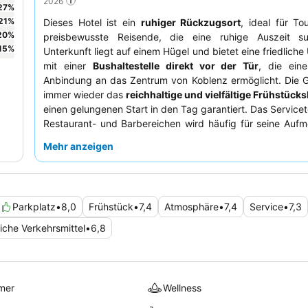
2026
27
%
21
%
Dieses Hotel ist ein
ruhiger Rückzugsort
, ideal für To
20
%
preisbewusste Reisende, die eine ruhige Auszeit s
15
%
Unterkunft liegt auf einem Hügel und bietet eine friedlic
mit einer
Bushaltestelle direkt vor der Tür
, die ein
Anbindung an das Zentrum von Koblenz ermöglicht. Die G
immer wieder das
reichhaltige und vielfältige Frühstücks
einen gelungenen Start in den Tag garantiert. Das Service
Restaurant- und Barbereichen wird häufig für seine Auf
und positive Ausstrahlung gelobt. Für einen komf
Mehr anzeigen
Aufenthalt empfiehlt es sich, eines der
renovierten Zimme
der geräumigen Suiten zu buchen.
Parkplatz
•
8,0
Frühstück
•
7,4
Atmosphäre
•
7,4
Service
•
7,3
liche Verkehrsmittel
•
6,8
mer
Wellness