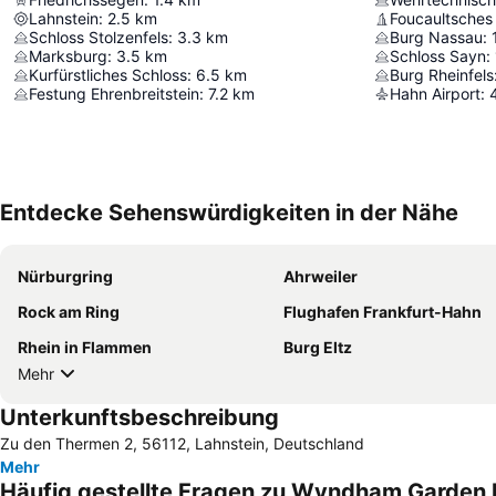
Lahnstein
:
2.5
km
Foucaultsches
Schloss Stolzenfels
:
3.3
km
Burg Nassau
:
Marksburg
:
3.5
km
Schloss Sayn
:
Kurfürstliches Schloss
:
6.5
km
Burg Rheinfels
Festung Ehrenbreitstein
:
7.2
km
Hahn Airport
:
Entdecke Sehenswürdigkeiten in der Nähe
Nürburgring
Ahrweiler
Rock am Ring
Flughafen Frankfurt-Hahn
Rhein in Flammen
Burg Eltz
Mehr
Unterkunftsbeschreibung
Zu den Thermen 2, 56112, Lahnstein, Deutschland
Mehr
Häufig gestellte Fragen zu Wyndham Garden 