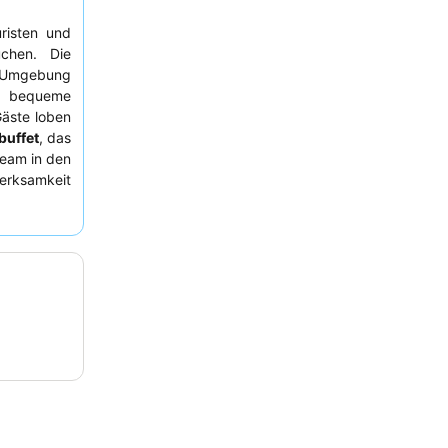
uristen und
uchen. Die
he Umgebung
e bequeme
äste loben
buffet
, das
team in den
merksamkeit
ortableren
r
oder eine