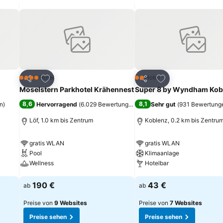
ügen
Zu Favoriten hinzufügen
Zu Favoriten hinz
Hotel
Hotel
4 Sterne
2 Sterne
Teilen
Teilen
Moselstern Parkhotel Krähennest
Super 8 by Wyndham Kob
8,6
8,1
n
)
Hervorragend
(
6.029 Bewertungen
)
Sehr gut
(
931 Bewertung
Löf, 1.0 km bis Zentrum
Koblenz, 0.2 km bis Zentru
gratis WLAN
gratis WLAN
Pool
Klimaanlage
Wellness
Hotelbar
Preise sehen
Preise sehen
190 €
43 €
ab
ab
Preise von
9 Websites
Preise von
7 Websites
Preise sehen
Preise sehen