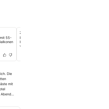
Zwei finnische Saunen
mit 55-
Entspanne im Wellnessbereich, der zwei separate finni
Balkonen
beherbergt und dir einen ruhigen Ort bietet, um nach e
voller Erkundungen im Tal abzuschalten.
. Die
tten
m Abend
alte Burgen