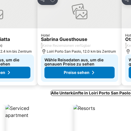
Teilen
Tei
Hotel
Hot
iatta
Sabrina Guesthouse
Ot
/
/
n
)
Keine Rezensionen verfügbar
Ke
 12.4 km bis Zentrum
Loiri Porto San Paolo, 12.0 km bis Zentrum
us, um die
Wähle Reisedaten aus, um die
W
sehen
genauen Preise zu sehen
g
hen
Preise sehen
Alle Unterkünfte in Loiri Porto San Paol