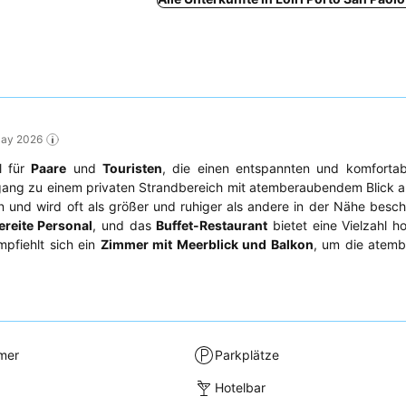
May 2026
l für
Paare
und
Touristen
, die einen entspannten und komfortab
gang zu einem privaten Strandbereich mit atemberaubendem Blick au
in und wird oft als größer und ruhiger als andere in der Nähe besch
ereite Personal
, und das
Buffet-Restaurant
bietet eine Vielzahl h
pfiehlt sich ein
Zimmer mit Meerblick und Balkon
, um die atem
mer
Parkplätze
Hotelbar