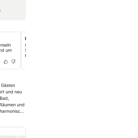
n
Direkter Strandzugang mit privatem Bereich
Inseln
Genießen Sie den direkten Zugang zu einem privaten
und um
Strandabschnitt mit Sonnenliegen und Sonnenschirmen,
kristallklares Wasser nur wenige Schritte vom Hotel entfe
n Gästen
ert und neu
 Bad,
n Räumen und
e harmonisch