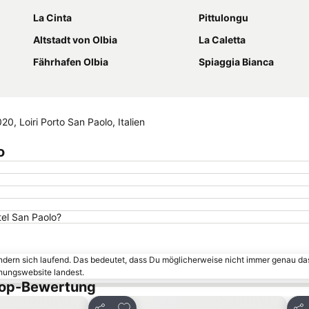
La Cinta
Pittulongu
Altstadt von Olbia
La Caletta
Fährhafen Olbia
Spiaggia Bianca
0, Loiri Porto San Paolo, Italien
o
tel San Paolo?
ändern sich laufend. Das bedeutet, dass Du möglicherweise nicht immer genau da
chungswebsite landest.
 Top-Bewertung
inzufügen
Zu Favoriten hinzufügen