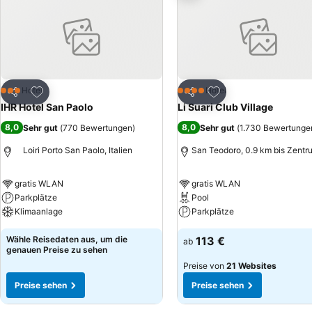
Zu Favoriten hinzufügen
Zu Favoriten hinzuf
Hotel
Hotel
3 Sterne
4 Sterne
Teilen
Teilen
IHR Hotel San Paolo
Li Suari Club Village
8,0
8,0
Sehr gut
(
770 Bewertungen
)
Sehr gut
(
1.730 Bewertunge
Loiri Porto San Paolo, Italien
San Teodoro, 0.9 km bis Zentr
gratis WLAN
gratis WLAN
Parkplätze
Pool
Klimaanlage
Parkplätze
Wähle Reisedaten aus, um die
113 €
ab
genauen Preise zu sehen
Preise von
21 Websites
Preise sehen
Preise sehen