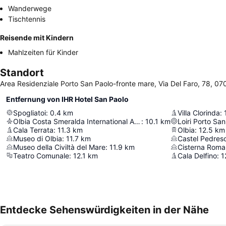
Wanderwege
Tischtennis
Reisende mit Kindern
Mahlzeiten für Kinder
Standort
Area Residenziale Porto San Paolo-fronte mare, Via Del Faro, 78, 0702
Entfernung von IHR Hotel San Paolo
Spogliatoi
:
0.4
km
Villa Clorinda
:
Olbia Costa Smeralda International Airport
:
10.1
km
Loiri Porto Sa
Cala Terrata
:
11.3
km
Olbia
:
12.5
km
Museo di Olbia
:
11.7
km
Castel Pedres
Museo della Civiltà del Mare
:
11.9
km
Cisterna Roma
Teatro Comunale
:
12.1
km
Cala Delfino
:
1
Entdecke Sehenswürdigkeiten in der Nähe