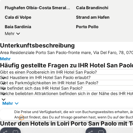
Flughafen Olbia-Costa Smeralda-Prince Karim Aga Khan IV
Cala Brandinchi
Cala di Volpe
Strand am Hafen
Baia Sardinia
Porto Pollo
Mehr
Unterkunftsbeschreibung
Area Residenziale Porto San Paolo-fronte mare, Via Del Faro, 78, 0702
Mehr
Häufig gestellte Fragen zu IHR Hotel San Paol
Gibt es einen Poolbereich im IHR Hotel San Paolo?
Sind Haustiere im IHR Hotel San Paolo erlaubt?
Gibt es Parkmöglichkeiten im IHR Hotel San Paolo?
Wo befindet sich das IHR Hotel San Paolo?
Welche beliebten Attraktionen befinden sich in der Nähe des IHR Ho
Mehr
Die Preise und Verfügbarkeit, die wir von Buchungswebsites erhalten, 
Angebot findest, das Du auf trivago gesehen hast, wenn Du auf der Bu
Unter den Hotels in Loiri Porto San Paolo mit
Zu Favoriten hinzufügen
Zu Favoriten h