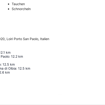
Tauchen
Schnorcheln
0, Loiri Porto San Paolo, Italien
12.1
km
n Paolo
:
12.2
km
o
:
12.5
km
na di Olbia
:
12.5
km
2.6
km
Karte vergrößern