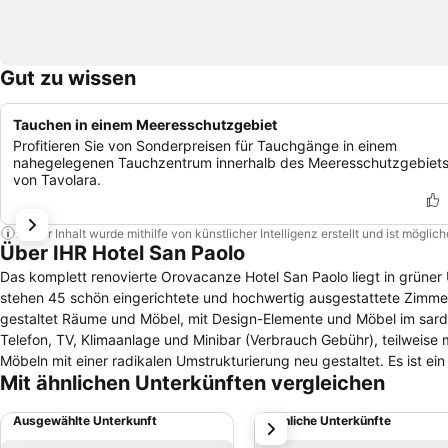
Gut zu wissen
Tauchen in einem Meeresschutzgebiet
Profitieren Sie von Sonderpreisen für Tauchgänge in einem
nahegelegenen Tauchzentrum innerhalb des Meeresschutzgebiet
von Tavolara.
Dieser Inhalt wurde mithilfe von künstlicher Intelligenz erstellt und ist mögli
Über IHR Hotel San Paolo
Das komplett renovierte Orovacanze Hotel San Paolo liegt in grün
stehen 45 schön eingerichtete und hochwertig ausgestattete Zimmer
gestaltet Räume und Möbel, mit Design-Elemente und Möbel im sardi
Telefon, TV, Klimaanlage und Minibar (Verbrauch Gebühr), teilweise
Möbeln mit einer radikalen Umstrukturierung neu gestaltet. Es ist 
Mit ähnlichen Unterkünften vergleichen
und am Strand liegen, vor den Inseln Tavolara und Molara.
Ausgewählte Unterkunft
Ähnliche Unterkünfte
weiter