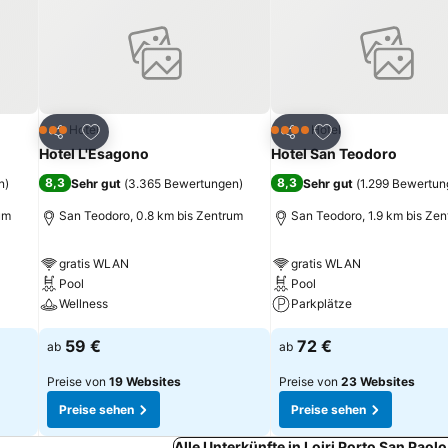
ügen
Zu Favoriten hinzufügen
Zu Favoriten hinz
Hotel
Hotel
3 Sterne
4 Sterne
Teilen
Teilen
Hotel L'Esagono
Hotel San Teodoro
8,3
8,3
n
)
Sehr gut
(
3.365 Bewertungen
)
Sehr gut
(
1.299 Bewertu
um
San Teodoro, 0.8 km bis Zentrum
San Teodoro, 1.9 km bis Ze
gratis WLAN
gratis WLAN
Pool
Pool
Wellness
Parkplätze
59 €
72 €
ab
ab
Preise von
19 Websites
Preise von
23 Websites
Preise sehen
Preise sehen
Alle Unterkünfte in Loiri Porto San Paol