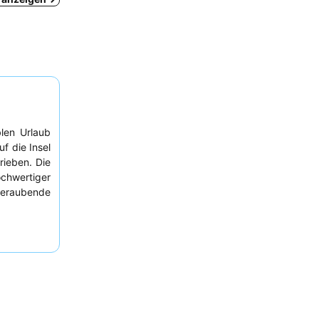
len Urlaub
f die Insel
rieben. Die
ochwertiger
beraubende