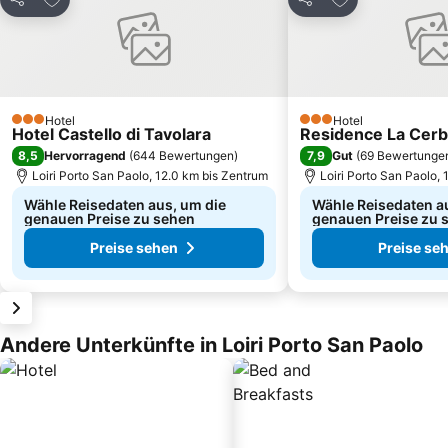
Teilen
Teilen
Hotel
Hotel
3 Sterne
3 Sterne
Hotel Castello di Tavolara
Residence La Cerb
8,5
7,9
Hervorragend
(
644 Bewertungen
)
Gut
(
69 Bewertunge
Loiri Porto San Paolo, 12.0 km bis Zentrum
Loiri Porto San Paolo,
Wähle Reisedaten aus, um die
Wähle Reisedaten a
genauen Preise zu sehen
genauen Preise zu 
Preise sehen
Preise se
Andere Unterkünfte in Loiri Porto San Paolo