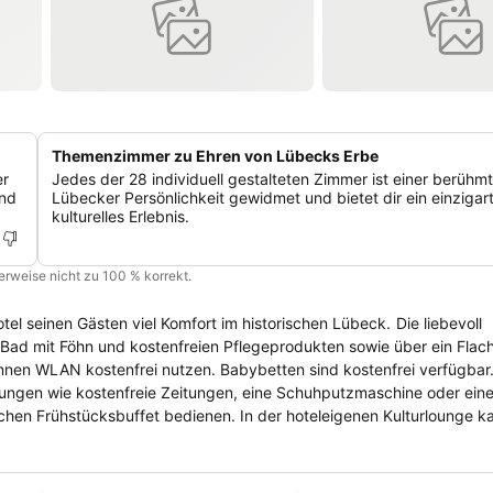
Themenzimmer zu Ehren von Lübecks Erbe
er
Jedes der 28 individuell gestalteten Zimmer ist einer berühm
und
Lübecker Persönlichkeit gewidmet und bietet dir ein einzigar
kulturelles Erlebnis.
cherweise nicht zu 100 % korrekt.
nen Gästen viel Komfort im historischen Lübeck. Die liebevoll
 Bad mit Föhn und kostenfreien Pflegeprodukten sowie über ein Flach
n WLAN kostenfrei nutzen. Babybetten sind kostenfrei verfügbar. Das TO
eistungen wie kostenfreie Zeitungen, eine Schuhputzmaschine oder ein
usklingen lassen. Zahlreiche weitere Restaurants befinden sich in fu
 entfernt.