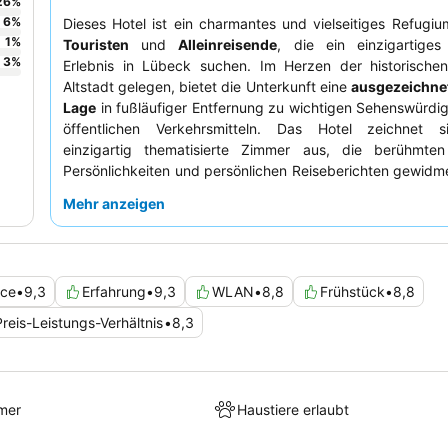
26
%
6
%
Dieses Hotel ist ein charmantes und vielseitiges Refugium
1
%
Touristen
und
Alleinreisende
, die ein einzigartiges 
3
%
Erlebnis in Lübeck suchen. Im Herzen der historische
Altstadt gelegen, bietet die Unterkunft eine
ausgezeichnet
Lage
in fußläufiger Entfernung zu wichtigen Sehenswürdi
öffentlichen Verkehrsmitteln. Das Hotel zeichnet 
einzigartig thematisierte Zimmer aus, die berühmte
Persönlichkeiten und persönlichen Reiseberichten gewidm
ein unverwechselbares kulturelles Ambiente schaffen.
Mehr anzeigen
loben stets das
Personal des Hotels
für seine außerg
Freundlichkeit und das
ausgezeichnete, vi
Frühstücksbuffet
. Für einen wirklich immersiven Aufenth
Sie eines der Doppelzimmer buchen, die berühmten
ice
•
9,3
Erfahrung
•
9,3
WLAN
•
8,8
Frühstück
•
8,8
Persönlichkeiten gewidmet sind.
Preis-Leistungs-Verhältnis
•
8,3
mer
Haustiere erlaubt