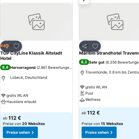
Zu Favoriten hinzufügen
Zu Favoriten hinzuf
Hotel
Hotel
3 Sterne
Teilen
Teilen
TOP CityLine Klassik Altstadt
Maritim Strandhotel Trave
Hotel
8,2
Sehr gut
(
6.356 Bewertunge
8,8
Hervorragend
(
2.861 Bewertungen
)
Travemünde, 0.8 km bis Zentr
Lübeck, Deutschland
gratis WLAN
Pool
gratis WLAN
Wellness
Haustiere erlaubt
112 €
ab
112 €
ab
Preise von
20 Websites
Preise von
15 Websites
Preise sehen
Preise sehen