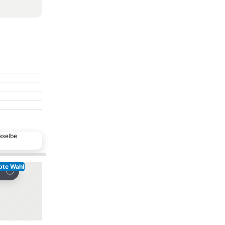
sselbe
bte Wahl
Zu Favoriten hinzufügen
Zu Favoriten hinzu
len
Teilen