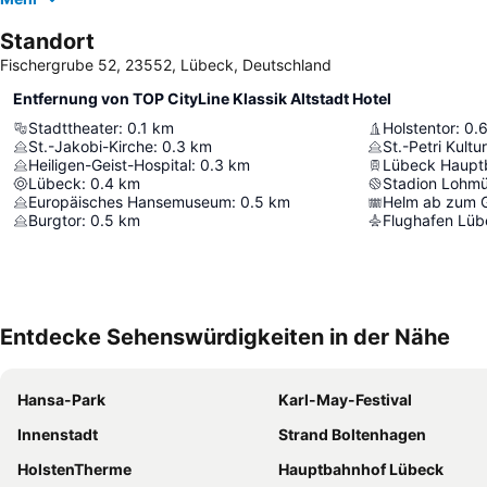
Standort
Fischergrube 52, 23552, Lübeck, Deutschland
Entfernung von TOP CityLine Klassik Altstadt Hotel
Stadttheater
:
0.1
km
Holstentor
:
0.
St.-Jakobi-Kirche
:
0.3
km
St.-Petri Kultu
Heiligen-Geist-Hospital
:
0.3
km
Lübeck Haupt
Lübeck
:
0.4
km
Stadion Lohmü
Europäisches Hansemuseum
:
0.5
km
Helm ab zum 
Burgtor
:
0.5
km
Flughafen Lüb
Entdecke Sehenswürdigkeiten in der Nähe
Hansa-Park
Karl-May-Festival
Innenstadt
Strand Boltenhagen
HolstenTherme
Hauptbahnhof Lübeck