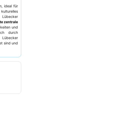
, ideal für
kulturelles
n Lübecker
e zentrale
gkeiten und
sich durch
n Lübecker
et sind und
 Die Gäste
ewöhnliche
elfältige
alt sollten
 Lübecker