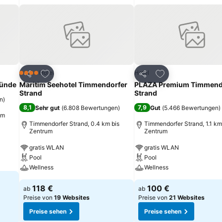
ügen
Zu Favoriten hinzufügen
Zu Favoriten hinz
Hotel
Hotel
4 Sterne
Teilen
Teilen
münde
Maritim Seehotel Timmendorfer
PLAZA Premium Timmend
Strand
Strand
n
)
8,1
7,9
Sehr gut
(
6.808 Bewertungen
)
Gut
(
5.466 Bewertungen
)
um
Timmendorfer Strand, 0.4 km bis
Timmendorfer Strand, 1.1 km
Zentrum
Zentrum
gratis WLAN
gratis WLAN
Pool
Pool
Wellness
Wellness
118 €
100 €
ab
ab
Preise von
19 Websites
Preise von
21 Websites
Preise sehen
Preise sehen