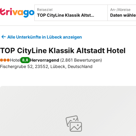
Reiseziel
An-/Abreise
Daten wähl
Alle Unterkünfte in Lübeck anzeigen
TOP CityLine Klassik Altstadt Hotel
Hotel
Hervorragend
(
2.861 Bewertungen
)
8,8
3 Sterne
Fischergrube 52, 23552, Lübeck, Deutschland