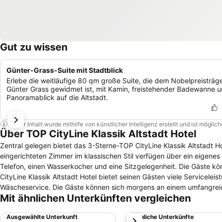
Gut zu wissen
Günter-Grass-Suite mit Stadtblick
Erlebe die weitläufige 80 qm große Suite, die dem Nobelpreisträg
Günter Grass gewidmet ist, mit Kamin, freistehender Badewanne 
Panoramablick auf die Altstadt.
Dieser Inhalt wurde mithilfe von künstlicher Intelligenz erstellt und ist mögli
Über TOP CityLine Klassik Altstadt Hotel
Zentral gelegen bietet das 3-Sterne-TOP CityLine Klassik Altstadt Hotel sei
eingerichteten Zimmer im klassischen Stil verfügen über ein eigenes
Telefon, einen Wasserkocher und eine Sitzgelegenheit. Die Gäste könne
CityLine Klassik Altstadt Hotel bietet seinen Gästen viele Servicel
Wäscheservice. Die Gäste können sich morgens an einem umfangreichen Frühstücksbuffet bedienen. In der hoteleigenen Kulturlounge kann man den
Mit ähnlichen Unterkünften vergleichen
Tag bei der Betrachtung von Bildausstellungen bei einem Glas Wein a
Entfernung. Durch die zentrale Lage in der Altstadt sind zahlreiche Sehenswürdigkeiten, wie das Buddenbrookhaus oder die Marienkirche, in wenigen
Ausgewählte Unterkunft
Ähnliche Unterkünfte
weiter
Gehminuten erreichbar. Das berühmte Holstentor ist etwa 500 Metern