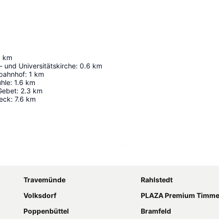
6
km
r- und Universitätskirche
:
0.6
km
bahnhof
:
1
km
hle
:
1.6
km
Gebet
:
2.3
km
eck
:
7.6
km
Karte vergrößern
Travemünde
Rahlstedt
Volksdorf
PLAZA Premium Timmendorf
Poppenbüttel
Bramfeld