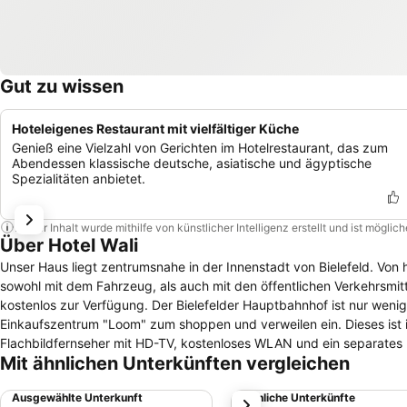
Gut zu wissen
Hoteleigenes Restaurant mit vielfältiger Küche
Genieß eine Vielzahl von Gerichten im Hotelrestaurant, das zum
Abendessen klassische deutsche, asiatische und ägyptische
Spezialitäten anbietet.
Dieser Inhalt wurde mithilfe von künstlicher Intelligenz erstellt und ist mögli
Über Hotel Wali
Unser Haus liegt zentrumsnahe in der Innenstadt von Bielefeld. Von hi
sowohl mit dem Fahrzeug, als auch mit den öffentlichen Verkehrsmitt
kostenlos zur Verfügung. Der Bielefelder Hauptbahnhof ist nur weni
Einkaufszentrum "Loom" zum shoppen und verweilen ein. Dieses ist in unmittelbarer Nähe geleg
Flachbildfernseher mit HD-TV, kostenloses WLAN und ein separates B
Mit ähnlichen Unterkünften vergleichen
Sporthighlights live an.
Ausgewählte Unterkunft
Ähnliche Unterkünfte
weiter