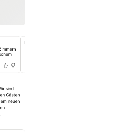
Entspannende Außenterrasse
 Zimmern
Entspann dich und genieß die Umgebung von der einla
ischem
Hotelterrasse aus – perfekt für einen Drink oder einen r
Moment.
Wir sind
ren Gästen
 dem neuen