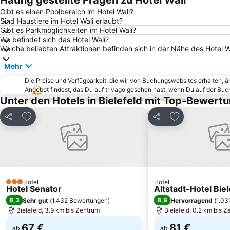
Häufig gestellte Fragen zu Hotel Wali
Gibt es einen Poolbereich im Hotel Wali?
Sind Haustiere im Hotel Wali erlaubt?
Gibt es Parkmöglichkeiten im Hotel Wali?
Wo befindet sich das Hotel Wali?
Welche beliebten Attraktionen befinden sich in der Nähe des Hotel W
Mehr
Die Preise und Verfügbarkeit, die wir von Buchungswebsites erhalten, 
Angebot findest, das Du auf trivago gesehen hast, wenn Du auf der Bu
Unter den Hotels in Bielefeld mit Top-Bewert
Zu Favoriten hinzufügen
Zu Favoriten h
Teilen
Teilen
Hotel
Hotel
3 Sterne
Hotel Senator
Altstadt-Hotel Biel
8,3
8,9
Sehr gut
(
1.432 Bewertungen
)
Hervorragend
(
1.03
Bielefeld, 3.9 km bis Zentrum
Bielefeld, 0.2 km bis 
67 €
81 €
ab
ab