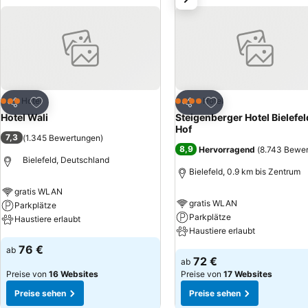
Zu Favoriten hinzufügen
Zu Favoriten hinzuf
Hotel
Hotel
3 Sterne
4 Sterne
Teilen
Teilen
Hotel Wali
Steigenberger Hotel Bielefel
Hof
7,3
(
1.345 Bewertungen
)
8,9
Hervorragend
(
8.743 Bewe
Bielefeld, Deutschland
Bielefeld, 0.9 km bis Zentrum
gratis WLAN
gratis WLAN
Parkplätze
Parkplätze
Haustiere erlaubt
Haustiere erlaubt
Preise sehen
76 €
ab
Preise sehen
72 €
ab
Preise von
16 Websites
Preise von
17 Websites
Preise sehen
Preise sehen