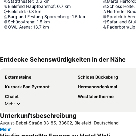
Stadttheater
:
0.6
km
Marta Herford
:
Bielefeld Hauptbahnhof
:
0.7
km
Schloss Holte
:
Bielefeld
:
0.8
km
Herforder Brau
Burg und Festung Sparrenberg
:
1.5
km
Sportclub Are
SchücoArena
:
1.8
km
Safariland St
OWL-Arena
:
13.7
km
Paderborn/Lip
Entdecke Sehenswürdigkeiten in der Nähe
Externsteine
Schloss Bückeburg
Kurpark Bad Pyrmont
Hermannsdenkmal
Chalet
Westfalentherme
Mehr
Unterkunftsbeschreibung
August-Bebel-Straße 83-85, 33602, Bielefeld, Deutschland
Mehr