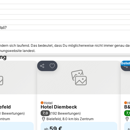
ali?
ändern sich laufend. Das bedeutet, dass Du möglicherweise nicht immer genau da
chungswebsite landest.
ung
Belie
inzufügen
Zu Favoriten hinzufügen
Teilen
Tei
Hotel
H
1 Sterne
1 S
efeld
Hotel Diembeck
B&
7,0
7,
1 Bewertungen
)
(
192 Bewertungen
)
Zentrum
Bielefeld, 8.0 km bis Zentrum
59 €
ab
a