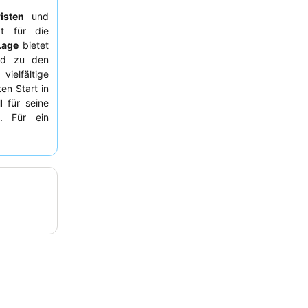
isten
und
t für die
Lage
bietet
und zu den
ielfältige
en Start in
l
für seine
t. Für ein
ofseite zu