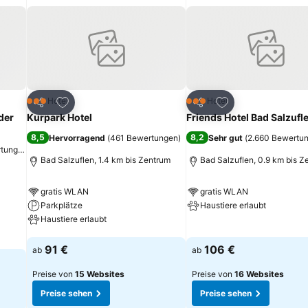
ügen
Zu Favoriten hinzufügen
Zu Favoriten hinz
Hotel
Hotel
3 Sterne
3 Sterne
Teilen
Teilen
der
Kurpark Hotel
Friends Hotel Bad Salzufl
8,5
8,2
Hervorragend
(
461 Bewertungen
)
Sehr gut
(
2.660 Bewertu
rtungen
)
Bad Salzuflen, 1.4 km bis Zentrum
Bad Salzuflen, 0.9 km bis Z
gratis WLAN
gratis WLAN
Parkplätze
Haustiere erlaubt
Haustiere erlaubt
Preise sehen
Preise sehen
91 €
106 €
ab
ab
Preise von
15 Websites
Preise von
16 Websites
Preise sehen
Preise sehen