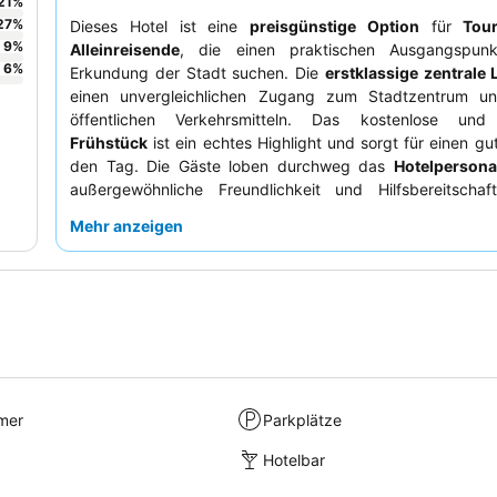
21
%
27
%
Dieses Hotel ist eine
preisgünstige Option
für
Tour
9
%
Alleinreisende
, die einen praktischen Ausgangspunk
6
%
Erkundung der Stadt suchen. Die
erstklassige zentrale 
einen unvergleichlichen Zugang zum Stadtzentrum 
öffentlichen Verkehrsmitteln. Das kostenlose und v
Frühstück
ist ein echtes Highlight und sorgt für einen gut
den Tag. Die Gäste loben durchweg das
Hotelpersona
außergewöhnliche Freundlichkeit und Hilfsbereitschaf
ruhigeres Erlebnis empfiehlt es sich, ein Zimmer zur H
Mehr anzeigen
buchen, das nicht zur belebten Straße zeigt.
mer
Parkplätze
Hotelbar