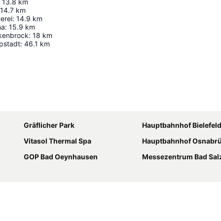
13.8
km
14.7
km
erei
:
14.9
km
na
:
15.9
km
ukenbrock
:
18
km
pstadt
:
46.1
km
Karte vergrößern
Gräflicher Park
Hauptbahnhof Bielefel
Vitasol Thermal Spa
Hauptbahnhof Osnabr
GOP Bad Oeynhausen
Messezentrum Bad Sal