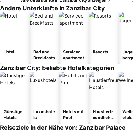
Alle Unterkünfte in Zanzibar City anzeigen
Andere Unterkünfte in Zanzibar City
Hotel
Bed and
Serviced
Resorts
Juge
Breakfasts
apartment
berg
tel
Zanzibar City: beliebte Hotelkategorien
Günstige
Luxushote
Hotels mit
Haustierfr
Well
Hotels
ls
Pool
eundliche
otels
Hotels
Reiseziele in der Nähe von: Zanzibar Palace