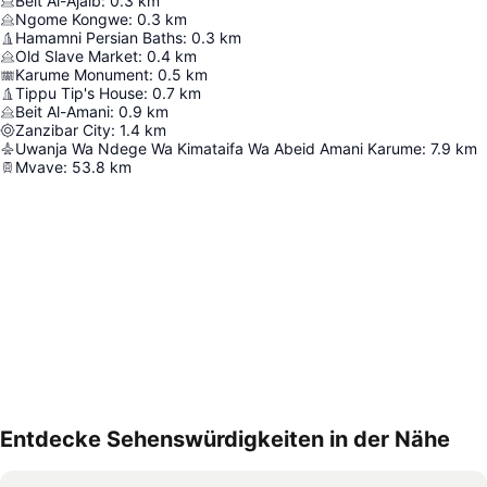
Beit Al-Ajaib
:
0.3
km
Ngome Kongwe
:
0.3
km
Hamamni Persian Baths
:
0.3
km
Old Slave Market
:
0.4
km
Karume Monument
:
0.5
km
Tippu Tip's House
:
0.7
km
Beit Al-Amani
:
0.9
km
Zanzibar City
:
1.4
km
Uwanja Wa Ndege Wa Kimataifa Wa Abeid Amani Karume
:
7.9
km
Mvave
:
53.8
km
Entdecke Sehenswürdigkeiten in der Nähe
Karte vergrößern