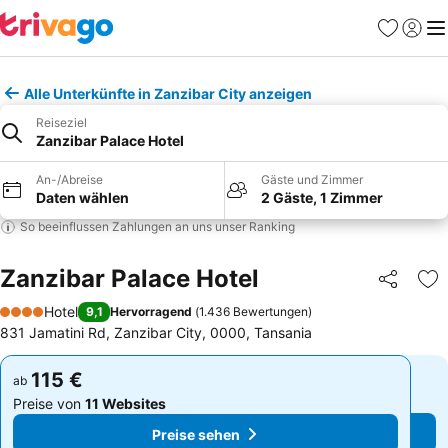
Favoriten
Einlog
Me
Alle Unterkünfte in Zanzibar City anzeigen
Reiseziel
Zanzibar Palace Hotel
An-/Abreise
Gäste und Zimmer
Daten wählen
2 Gäste, 1 Zimmer
So beeinflussen Zahlungen an uns unser Ranking
Zanzibar Palace Hotel
Teilen
Zu
Hotel
9,1
Hervorragend
(
1.436 Bewertungen
)
4 Sterne
831 Jamatini Rd, Zanzibar City, 0000, Tansania
115 €
115 €
ab
ab
Preise von
11 Websites
Preise von
11 Websites
Preise sehen
Preise sehen