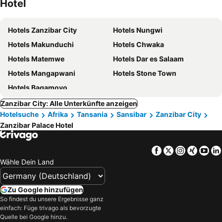
Hotel
Hotels Zanzibar City
Hotels Nungwi
Hotels Makunduchi
Hotels Chwaka
Hotels Matemwe
Hotels Dar es Salaam
Hotels Mangapwani
Hotels Stone Town
Hotels Bagamoyo
Zanzibar City: Alle Unterkünfte anzeigen
Hotelsuche
Afrika
Tansania
Sansibar
Zanzibar City
Zanzibar Palace Hotel
Facebook
Twitter
Instagra
Xing
Yo
Wähle Dein Land
Zu Google hinzufügen
So findest du unsere Ergebnisse ganz
einfach: Füge trivago als bevorzugte
Quelle bei Google hinzu.