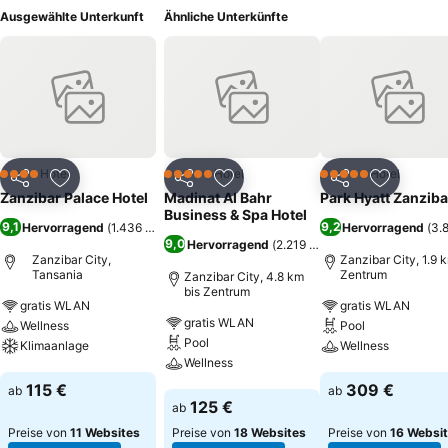
Ausgewählte Unterkunft
Ähnliche Unterkünfte
Hotel
Hotel
Hotel
4 Sterne
5 Sterne
5 Sterne
Teilen
Zu Favoriten hinzufügen
Teilen
Zu Favoriten hinzufügen
Teilen
Zu Favor
Zanzibar Palace Hotel
Madinat Al Bahr
Park Hyatt Zanziba
Business & Spa Hotel
9,1
9,2
Hervorragend
(
1.436 Bewertungen
)
Hervorragend
(
3.
9,0
Hervorragend
(
2.219 Bewertungen
)
Zanzibar City,
Zanzibar City, 1.9 
Tansania
Zentrum
Zanzibar City, 4.8 km
bis Zentrum
gratis WLAN
gratis WLAN
gratis WLAN
Wellness
Pool
Pool
Klimaanlage
Wellness
Wellness
Preise sehen
Preise sehen
115 €
309 €
ab
ab
Preise sehen
125 €
ab
Preise von
11 Websites
Preise von
18 Websites
Preise von
16 Websi