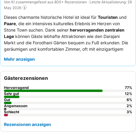
Von KI zusammengefasst aus 800+ Rezensionen · Letzte Aktualisierung: 29
May 2026
Dieses charmante historische Hotel ist ideal für
Touristen
und
Paare
, die ein intensives kulturelles Erlebnis im Herzen von
Stone Town suchen. Dank seiner
hervorragenden zentralen
Lage
können Gäste lebhafte Attraktionen wie den Darajani
Markt und die Forodhani Gärten bequem zu Fuß erkunden. Die
geräumigen und komfortablen Zimmer, oft mit einzigartigem
Sansibar-Dekor, bieten einen entspannenden Rückzugsort.
Mehr anzeigen
Gäste loben immer wieder das außergewöhnliche Personal und
das köstliche, vielfältige Frühstück mit frisch gepressten Säften.
Für ein wirklich authentisches Erlebnis empfiehlt sich ein Zimmer
Gästerezensionen
in einer höheren Etage, um den Straßenlärm zu minimieren und
die Atmosphäre der Altstadt zu genießen.
Hervorragend
77
%
Sehr gut
12
%
Gut
6
%
Angemessen
2
%
Schlecht
3
%
Rezensionen anzeigen