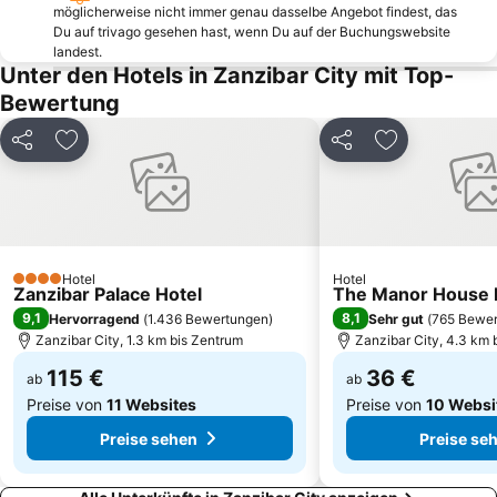
möglicherweise nicht immer genau dasselbe Angebot findest, das
Du auf trivago gesehen hast, wenn Du auf der Buchungswebsite
landest.
Unter den Hotels in Zanzibar City mit Top-
Bewertung
Teilen
Zu Favoriten hinzufügen
Teilen
Zu Favoriten
Hotel
Hotel
4 Sterne
Zanzibar Palace Hotel
The Manor House 
9,1
8,1
Hervorragend
(
1.436 Bewertungen
)
Sehr gut
(
765 Bewe
Zanzibar City, 1.3 km bis Zentrum
Zanzibar City, 4.3 km 
115 €
36 €
ab
ab
Preise von
11 Websites
Preise von
10 Websi
Preise sehen
Preise se