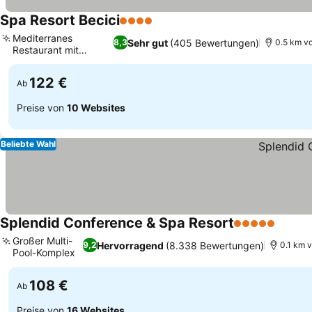
Spa Resort Becici
4 Sterne
Preise sehen
Mediterranes
Sehr gut
(405 Bewertungen)
8,3
0.5 km vo
Restaurant mit
Preise sehen
Terrasse
122 €
Ab
Preise von
10 Websites
Beliebte Wahl
Splendid Conference & Spa Resort
5 Sterne
Preise
Großer Multi-
Hervorragend
(8.338 Bewertungen)
9,2
0.1 km 
Pool-Komplex
Preise sehen
108 €
Ab
Preise von
16 Websites