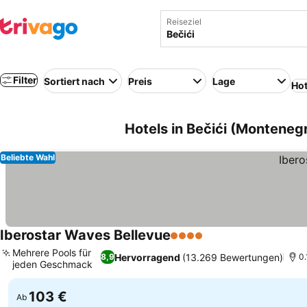
Reiseziel
Filter
Sortiert nach
Preis
Lage
Hot
Hotels in Bečići (Monteneg
Beliebte Wahl
Iberostar Waves Bellevue
4 Sterne
Preise sehen
Mehrere Pools für
Hervorragend
(13.269 Bewertungen)
8,9
0.
jeden Geschmack
Preise sehen
103 €
Ab