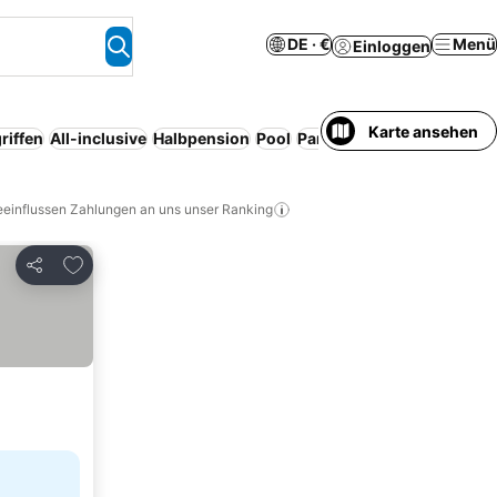
DE · €
Menü
Einloggen
Karte ansehen
riffen
All-inclusive
Halbpension
Pool
Parkplatz
Ganzes Haus/A
eeinflussen Zahlungen an uns unser Ranking
Zu Favoriten hinzufügen
Teilen