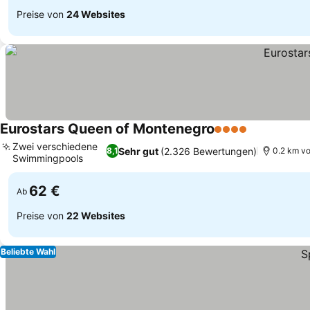
Preise von
24 Websites
Eurostars Queen of Montenegro
4 Sterne
Preise seh
Zwei verschiedene
Sehr gut
(2.326 Bewertungen)
8,1
0.2 km vo
Swimmingpools
Preise sehen
62 €
Ab
Preise von
22 Websites
Beliebte Wahl