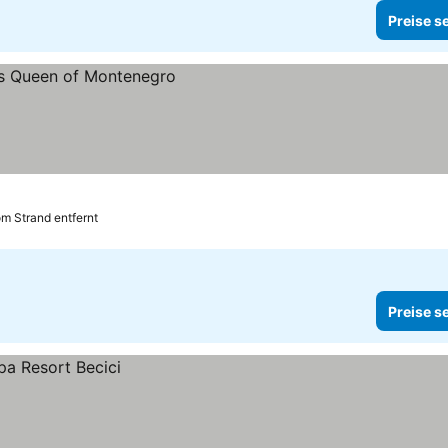
Preise s
en
m Strand entfernt
Preise s