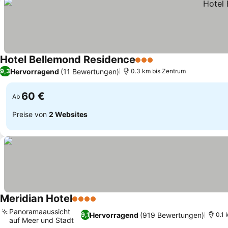
Hotel Bellemond Residence
3 Sterne
Preise sehen
Hervorragend
(11 Bewertungen)
9,3
0.3 km bis Zentrum
60 €
Ab
Preise von
2 Websites
Meridian Hotel
4 Sterne
Preise sehen
Panoramaaussicht
Hervorragend
(919 Bewertungen)
9,1
0.1 
auf Meer und Stadt