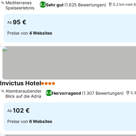
Mediterranes
Sehr gut
(1.625 Bewertungen)
8,2
0.2 km vom St
Speiseerlebnis
Preise sehen
95 €
Ab
Preise von
4 Websites
Invictus Hotel
4 Sterne
Preise sehen
Atemberaubender
Hervorragend
(1.307 Bewertungen)
8,6
0.
Blick auf die Adria
Preise sehen
102 €
Ab
Preise von
6 Websites