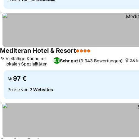
Mediteran Hotel & Resort
4 Sterne
Preise sehen
Vielfältige Küche mit
Sehr gut
(3.343 Bewertungen)
8,3
0.6 k
lokalen Spezialitäten
Preise sehen
97 €
Ab
Preise von
7 Websites