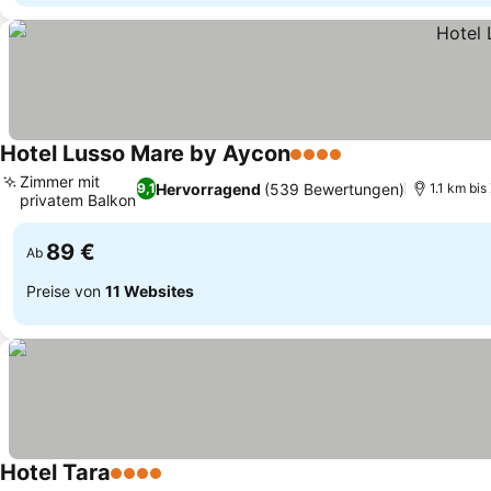
Hotel Lusso Mare by Aycon
4 Sterne
Preise sehen
Zimmer mit
Hervorragend
(539 Bewertungen)
9,1
1.1 km bi
privatem Balkon
Preise sehen
89 €
Ab
Preise von
11 Websites
Hotel Tara
4 Sterne
Preise sehen