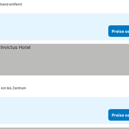
rand entfernt
Preise s
3 km bis Zentrum
Preise s