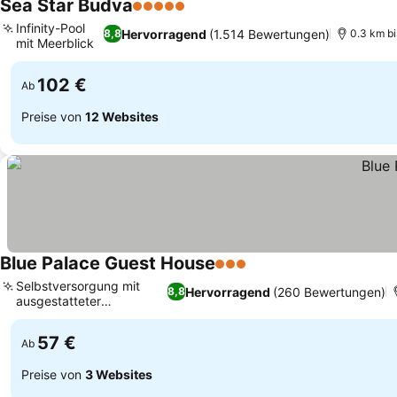
Sea Star Budva
5 Sterne
Preise sehen
Infinity-Pool
Hervorragend
(1.514 Bewertungen)
8,8
0.3 km b
mit Meerblick
Preise sehen
102 €
Ab
Preise von
12 Websites
Blue Palace Guest House
3 Sterne
Preise sehen
Selbstversorgung mit
Hervorragend
(260 Bewertungen)
8,8
ausgestatteter
Preise sehen
Küchenzeile
57 €
Ab
Preise von
3 Websites