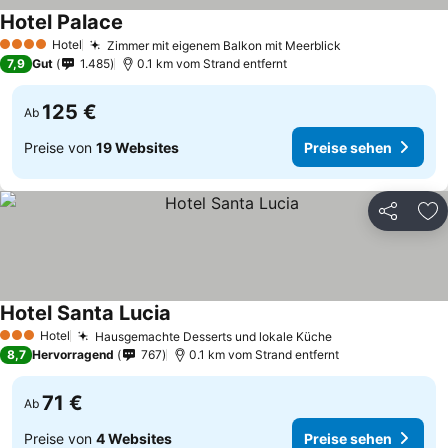
Hotel Palace
Hotel
Zimmer mit eigenem Balkon mit Meerblick
4 Sterne
7,9
Gut
1.485
0.1 km vom Strand entfernt
125 €
Ab
Preise von
19 Websites
Preise sehen
Teilen
Zu
Hotel Santa Lucia
Hotel
Hausgemachte Desserts und lokale Küche
3 Sterne
8,7
Hervorragend
767
0.1 km vom Strand entfernt
71 €
Ab
Preise von
4 Websites
Preise sehen