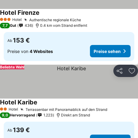
Hotel Firenze
Hotel
Authentische regionale Küche
3 Sterne
7,7
Gut
436
0.4 km vom Strand entfernt
153 €
Ab
Preise von
4 Websites
Preise sehen
Beliebte Wahl
Teilen
Zu
Hotel Karibe
Hotel
Terrassenbar mit Panoramablick auf den Strand
2 Sterne
9,0
Hervorragend
1.223
Direkt am Strand
139 €
Ab