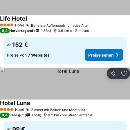
Life Hotel
Hotel
Beheizte Außenpools für jedes Alter
4 Sterne
9,4
Hervorragend
1.384
0.6 km bis Zentrum
152 €
Ab
Preise von
7 Websites
Preise sehen
Teilen
Zu
Hotel Luna
Hotel
Zimmer mit Balkon und Meerblick
4 Sterne
8,4
Sehr gut
1.558
0.2 km vom Strand entfernt
99 €
Ab