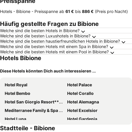
Preisspanne
Hotels - Bibione -
Preisspanne
ab
‎61 €
bis
‎886 €
(Preis pro Nacht)
Häufig gestellte Fragen zu Bibione
Welche sind die besten Hotels in Bibione?
Welche sind die besten Luxushotels in Bibione?
Welche sind die besten haustierfreundlichen Hotels in Bibione?
Welche sind die besten Hotels mit einem Spa in Bibione?
Welche sind die besten Hotels mit einem Pool in Bibione?
Hotels Bibione
Diese Hotels könnten Dich auch interessieren ...
Hotel Royal
Hotel Palace
Hotel Bembo
Hotel Corallo
Hotel San Giorgio Resort****s
Hotel Alemagna
Mediterranee Family & Spa Hotel
Hotel Excelsior
Hotel Luna
Hotel Gardenia
Stadtteile - Bibione
Hotel Meridianus
Bibione Palace Hotel