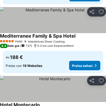
Teilen
Zu
Mediterranee Family & Spa Hotel
Hotel
Interaktives Show-Cooking
5 Sterne
8,4
Sehr gut
737
0.3 km vom Strand entfernt
188 €
Ab
Preise von
19 Websites
Preise sehen
Teilen
Zu
Hotel Montecarlo