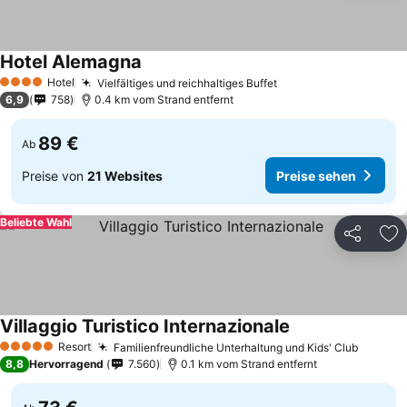
Hotel Alemagna
Hotel
Vielfältiges und reichhaltiges Buffet
4 Sterne
6,9
758
0.4 km vom Strand entfernt
89 €
Ab
Preise von
21 Websites
Preise sehen
Beliebte Wahl
Teilen
Zu
Villaggio Turistico Internazionale
Resort
Familienfreundliche Unterhaltung und Kids' Club
5 Sterne
8,8
Hervorragend
7.560
0.1 km vom Strand entfernt