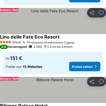
Beliebte Wahl
Teilen
Zu
Lino delle Fate Eco Resort
Resort
Privatstrand mit exklusivem Zugang
4 Sterne
8,6
Hervorragend
3.559
0.6 km bis Zentrum
151 €
Ab
Preise von
15 Websites
Preise sehen
Beliebte Wahl
Teilen
Zu
Bibione Palace Hotel