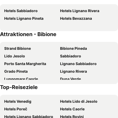
Laguna Park Hotel 4Superior
Savoy Beach Hotel & Thermal Spa
Hotels Sabbiadoro
Hotels Lignano Rivera
Olimpia Hotel & Aparthotel
Hotel Ambassador
Hotels Lignano Pineta
Hotels Bevazzana
Hotel Smeraldo
Hotel Jasminum
Hotel Bellevue
Hotel Germania
Attraktionen - Bibione
Hotel Danieli
Palace Hotel Regina
Hotel Columbus
Hotel Olympus
Strand Bibione
Bibione Pineda
Hotel Ambassador
Hotel President
Lido Jesolo
Sabbiadoro
Hotel Katja
AQA Palace
Porto Santa Margherita
Lignano Sabbiadoro
Life Hotel
Hotel Villa del Mar
Grado Pineta
Lignano Rivera
Hotel Miramare
Hotel Florida
Lungomare Caorle
Duna Verde
Hotel Firenze
Hotel Bianchi
Top-Reiseziele
Cavallino Treporti Lido
Via Andrea Bafile
Hotel Karinzia
Hotel Gran Venere Beach
Flughafen Triest
Lignano Pineta
Hotel Principe
Hotel Maregolf
Hotels Venedig
Hotels Lido di Jesolo
Metropol Portorož
Lignano Riviera Beach
Hotel Parigi
Bellini Relais
Hotels Poreč
Hotels Caorle
Cavallino Beach
Spiaggia di Ponente
International Beach
Hotel Colorado
Hotels Lignano Sabbiadoro
Hotels Rovinj
Portorose beach
Stazione Ferroviaria di Udine