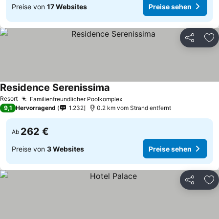
Preise von
17 Websites
Preise sehen
Teilen
Zu
Residence Serenissima
Resort
Familienfreundlicher Poolkomplex
9,1
Hervorragend
1.232
0.2 km vom Strand entfernt
262 €
Ab
Preise von
3 Websites
Preise sehen
Teilen
Zu