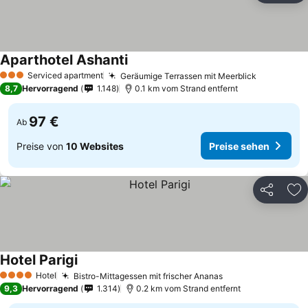
Aparthotel Ashanti
Serviced apartment
Geräumige Terrassen mit Meerblick
3 Sterne
8,7
Hervorragend
1.148
0.1 km vom Strand entfernt
97 €
Ab
Preise von
10 Websites
Preise sehen
Teilen
Zu
Hotel Parigi
Hotel
Bistro-Mittagessen mit frischer Ananas
4 Sterne
9,3
Hervorragend
1.314
0.2 km vom Strand entfernt