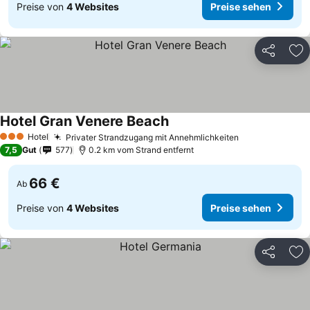
Preise von
4 Websites
Preise sehen
Teilen
Zu
Hotel Gran Venere Beach
Hotel
Privater Strandzugang mit Annehmlichkeiten
3 Sterne
7,5
Gut
577
0.2 km vom Strand entfernt
66 €
Ab
Preise von
4 Websites
Preise sehen
Teilen
Zu