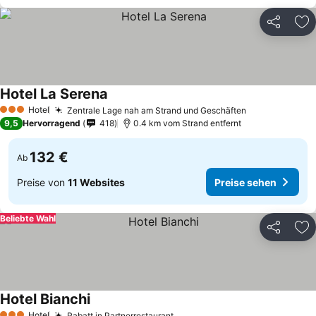
Teilen
Zu
Hotel La Serena
Hotel
Zentrale Lage nah am Strand und Geschäften
3 Sterne
9,5
Hervorragend
418
0.4 km vom Strand entfernt
132 €
Ab
Preise von
11 Websites
Preise sehen
Beliebte Wahl
Teilen
Zu
Hotel Bianchi
Hotel
Rabatt in Partnerrestaurant