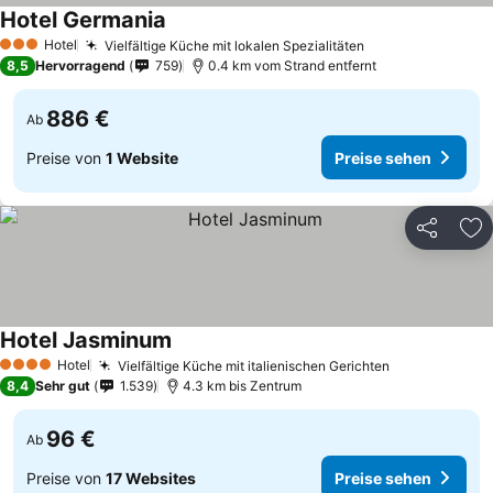
Hotel Germania
Hotel
Vielfältige Küche mit lokalen Spezialitäten
3 Sterne
8,5
Hervorragend
759
0.4 km vom Strand entfernt
886 €
Ab
Preise von
1 Website
Preise sehen
Teilen
Zu
Hotel Jasminum
Hotel
Vielfältige Küche mit italienischen Gerichten
4 Sterne
8,4
Sehr gut
1.539
4.3 km bis Zentrum
96 €
Ab
Preise von
17 Websites
Preise sehen