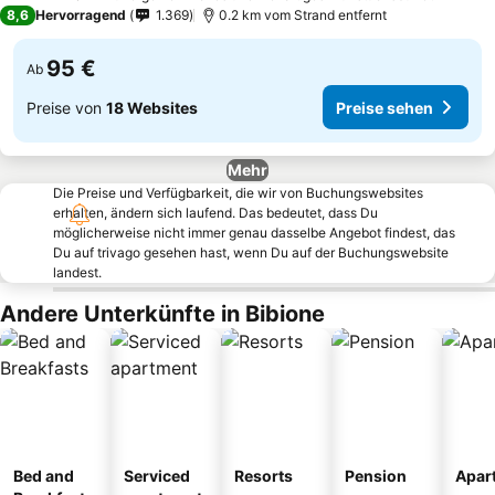
3 Sterne
8,6
Hervorragend
1.369
0.2 km vom Strand entfernt
95 €
Ab
Preise von
18 Websites
Preise sehen
Mehr
Die Preise und Verfügbarkeit, die wir von Buchungswebsites
erhalten, ändern sich laufend. Das bedeutet, dass Du
möglicherweise nicht immer genau dasselbe Angebot findest, das
Du auf trivago gesehen hast, wenn Du auf der Buchungswebsite
landest.
Andere Unterkünfte in Bibione
Bed and
Serviced
Resorts
Pension
Apar