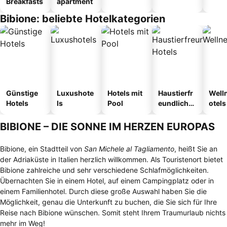
Breakfasts
apartment
Bibione: beliebte Hotelkategorien
Günstige
Luxushote
Hotels mit
Haustierfr
Well
Hotels
ls
Pool
eundliche
otels
Hotels
BIBIONE – DIE SONNE IM HERZEN EUROPAS
Bibione, ein Stadtteil von
San Michele al Tagliamento
, heißt Sie an
der Adriaküste in Italien herzlich willkommen. Als Touristenort bietet
Bibione zahlreiche und sehr verschiedene Schlafmöglichkeiten.
Übernachten Sie in einem Hotel, auf einem Campingplatz oder in
einem Familienhotel. Durch diese große Auswahl haben Sie die
Möglichkeit, genau die Unterkunft zu buchen, die Sie sich für Ihre
Reise nach Bibione wünschen. Somit steht Ihrem Traumurlaub nichts
mehr im Weg!