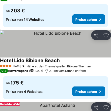
203 €
Ab
Preise von
14 Websites
Preise sehen
Teilen
Zu
Hotel Lido Bibione Beach
Hotel
Nähe zu den Thermalquellen Bibione Thermae
4 Sterne
9,3
Hervorragend
1.925
0.1 km vom Strand entfernt
175 €
Ab
Preise von
4 Websites
Preise sehen
Beliebte Wahl
Teilen
Zu