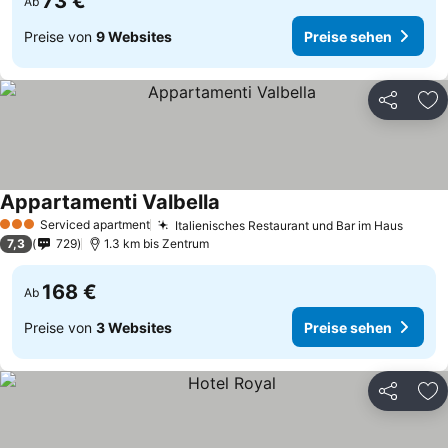
73 €
Ab
Preise von
9 Websites
Preise sehen
Teilen
Zu
Appartamenti Valbella
Serviced apartment
Italienisches Restaurant und Bar im Haus
3 Sterne
7,3
729
1.3 km bis Zentrum
168 €
Ab
Preise von
3 Websites
Preise sehen
Teilen
Zu