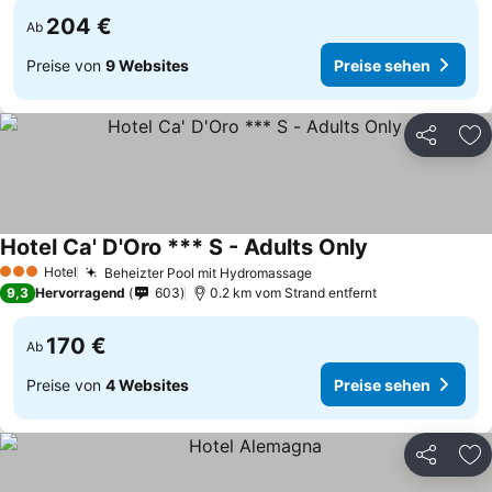
204 €
Ab
Preise von
9 Websites
Preise sehen
Teilen
Zu
Hotel Ca' D'Oro *** S - Adults Only
Hotel
Beheizter Pool mit Hydromassage
3 Sterne
9,3
Hervorragend
603
0.2 km vom Strand entfernt
170 €
Ab
Preise von
4 Websites
Preise sehen
Teilen
Zu