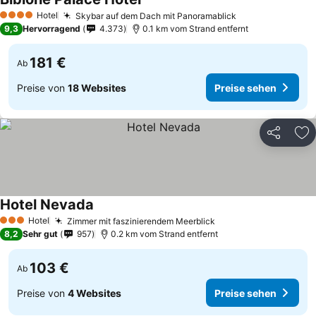
Hotel
Skybar auf dem Dach mit Panoramablick
4 Sterne
9,3
Hervorragend
4.373
0.1 km vom Strand entfernt
181 €
Ab
Preise von
18 Websites
Preise sehen
Teilen
Zu
Hotel Nevada
Hotel
Zimmer mit faszinierendem Meerblick
3 Sterne
8,2
Sehr gut
957
0.2 km vom Strand entfernt
103 €
Ab
Preise von
4 Websites
Preise sehen