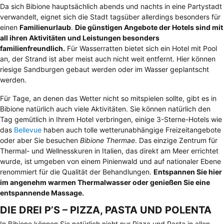
Da sich Bibione hauptsächlich abends und nachts in eine Partystadt
verwandelt, eignet sich die Stadt tagsüber allerdings besonders für
einen
Familienurlaub
.
Die günstigen Angebote der Hotels sind mit
all ihren Aktivitäten und Leistungen besonders
familienfreundlich.
Für Wasserratten bietet sich ein Hotel mit Pool
an, der Strand ist aber meist auch nicht weit entfernt. Hier können
riesige Sandburgen gebaut werden oder im Wasser geplantscht
werden.
Für Tage, an denen das Wetter nicht so mitspielen sollte, gibt es in
Bibione natürlich auch viele Aktivitäten. Sie können natürlich den
Tag gemütlich in Ihrem Hotel verbringen, einige 3-Sterne-Hotels wie
das
Bellevue
haben auch tolle wetterunabhängige Freizeitangebote
oder aber Sie besuchen
Bibione Thermae
. Das einzige Zentrum für
Thermal- und Wellnesskuren in Italien, das direkt am Meer errichtet
wurde, ist umgeben von einem Pinienwald und auf nationaler Ebene
renommiert für die Qualität der Behandlungen.
Entspannen Sie hier
im angenehm warmen Thermalwasser oder genießen Sie eine
entspannende Massage.
DIE DREI P’S – PIZZA, PASTA UND POLENTA
In Bibione können Sie natürlich nicht nur Pizza und Pasta in allen