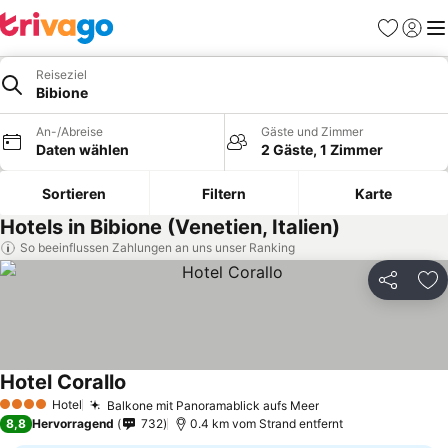
Favoriten
Einlog
Me
Reiseziel
Bibione
An-/Abreise
Gäste und Zimmer
Daten wählen
2 Gäste, 1 Zimmer
Sortieren
Filtern
Karte
Hotels in Bibione (Venetien, Italien)
So beeinflussen Zahlungen an uns unser Ranking
Teilen
Zu
Hotel Corallo
Hotel
Balkone mit Panoramablick aufs Meer
4 Sterne
8,8
Hervorragend
732
0.4 km vom Strand entfernt