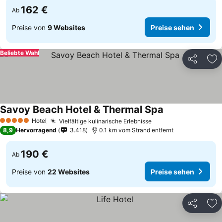
162 €
Ab
Preise von
9 Websites
Preise sehen
Beliebte Wahl
Teilen
Zu
Savoy Beach Hotel & Thermal Spa
Hotel
Vielfältige kulinarische Erlebnisse
5 Sterne
8,9
Hervorragend
3.418
0.1 km vom Strand entfernt
190 €
Ab
Preise von
22 Websites
Preise sehen
Teilen
Zu