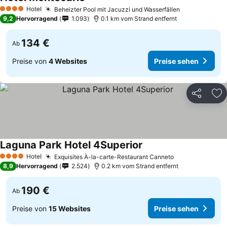
Hotel
Beheizter Pool mit Jacuzzi und Wasserfällen
4 Sterne
9,2
Hervorragend
1.093
0.1 km vom Strand entfernt
134 €
Ab
Preise von
4 Websites
Preise sehen
Teilen
Zu
Laguna Park Hotel 4Superior
Hotel
Exquisites À-la-carte-Restaurant Canneto
4 Sterne
8,9
Hervorragend
2.524
0.2 km vom Strand entfernt
190 €
Ab
Preise von
15 Websites
Preise sehen