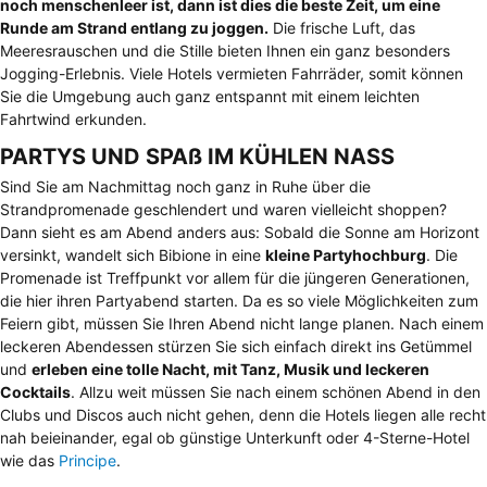
noch menschenleer ist, dann ist dies die beste Zeit, um eine
Runde am Strand entlang zu joggen.
Die frische Luft, das
Meeresrauschen und die Stille bieten Ihnen ein ganz besonders
Jogging-Erlebnis. Viele Hotels vermieten Fahrräder, somit können
Sie die Umgebung auch ganz entspannt mit einem leichten
Fahrtwind erkunden.
PARTYS UND SPAß IM KÜHLEN NASS
Sind Sie am Nachmittag noch ganz in Ruhe über die
Strandpromenade geschlendert und waren vielleicht shoppen?
Dann sieht es am Abend anders aus: Sobald die Sonne am Horizont
versinkt, wandelt sich Bibione in eine
kleine Partyhochburg
. Die
Promenade ist Treffpunkt vor allem für die jüngeren Generationen,
die hier ihren Partyabend starten. Da es so viele Möglichkeiten zum
Feiern gibt, müssen Sie Ihren Abend nicht lange planen. Nach einem
leckeren Abendessen stürzen Sie sich einfach direkt ins Getümmel
und
erleben eine tolle Nacht, mit Tanz, Musik und leckeren
Cocktails
. Allzu weit müssen Sie nach einem schönen Abend in den
Clubs und Discos auch nicht gehen, denn die Hotels liegen alle recht
nah beieinander, egal ob günstige Unterkunft oder 4-Sterne-Hotel
wie das
Principe
.