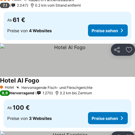
3 Sterne
7,1
2.047
0.2 km vom Strand entfernt
61 €
Ab
Preise von
4 Websites
Preise sehen
Teilen
Zu
Hotel Al Fogo
Hotel
Hervorragende Fisch- und Fleischgerichte
1 Sterne
8,9
Hervorragend
1.270
3.2 km bis Zentrum
100 €
Ab
Preise von
3 Websites
Preise sehen