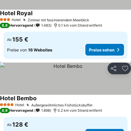
Hotel Royal
Hotel
Zimmer mit faszinierendem Meerblick
3 Sterne
8,8
Hervorragend
1.483
0.1 km vom Strand entfernt
155 €
Ab
Preise von
16 Websites
Preise sehen
Teilen
Zu
Hotel Bembo
Hotel
Außergewöhnliches Frühstücksbuffet
4 Sterne
8,9
Hervorragend
1.898
0.2 km vom Strand entfernt
128 €
Ab