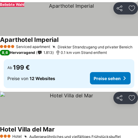
Beliebte Wahl
Teilen
Zu
Aparthotel Imperial
Serviced apartment
Direkter Strandzugang und privater Bereich
4 Sterne
8,6
Hervorragend
1.813
0.1 km vom Strand entfernt
199 €
Ab
Preise von
12 Websites
Preise sehen
Teilen
Zu
Hotel Villa del Mar
Hotel
Außergewöhnliches und vielfältiges Frühstücksbuffet