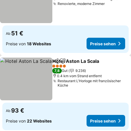
Renovierte, moderne Zimmer
Preise sehe
51 €
Ab
Preise von
18 Websites
Preise sehen
Hotel Aston La Scala
Teilen
Zu Favoriten hinzufügen
Preis
4 Sterne
7,8
Gut
9.236
0.4 km vom Strand entfernt
Restaurant L'Horloge mit französischer
Küche
93 €
Ab
Preise von
22 Websites
Preise sehen