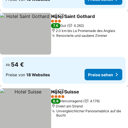
Hotel Saint Gothard
Teilen
Zu Favoriten hinzufügen
Preise
3 Sterne
7,6
Gut
4.262
2.0 km bis La Promenade des Anglais
Renovierte und saubere Zimmer
Preise se
54 €
Ab
Preise von
18 Websites
Preise sehen
Hotel Suisse
Teilen
Zu Favoriten hinzufügen
Preise sehen
4 Sterne
8,6
Hervorragend
4.176
Direkt am Strand
Unvergleichlicher Panoramablick auf die
Bucht