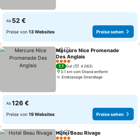
52 €
Ab
Preise von
13 Websites
Preise sehen
Mercure Nice Promenade
Teilen
Zu Favoriten hinzufügen
Des Anglais
Preise sehen
4 Sterne
7,7
Gut
4.063
0.1 km vom Strand entfernt
Erstklassige Strandlage
Preise sehen
126 €
Ab
Preise von
19 Websites
Preise sehen
Hotel Beau Rivage
Teilen
Zu Favoriten hinzufügen
Preise 