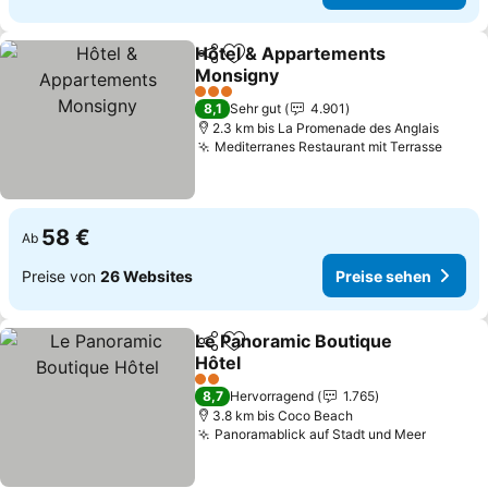
Hôtel & Appartements
Teilen
Zu Favoriten hinzufügen
Monsigny
Preise sehen
3 Sterne
8,1
Sehr gut
4.901
2.3 km bis La Promenade des Anglais
Mediterranes Restaurant mit Terrasse
Preis
58 €
Ab
Preise von
26 Websites
Preise sehen
Le Panoramic Boutique
Teilen
Zu Favoriten hinzufügen
Hôtel
Preise sehen
2 Sterne
8,7
Hervorragend
1.765
3.8 km bis Coco Beach
Panoramablick auf Stadt und Meer
Preise 