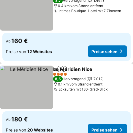
8,7
Hervorragend
1.464
0.4 km vom Strand entfernt
Intimes Boutique-Hotel mit 7 Zimmern
Preis
160 €
Ab
Preise von
12 Websites
Preise sehen
Le Méridien Nice
Teilen
Zu Favoriten hinzufügen
Preise se
4 Sterne
8,5
Hervorragend
7.012
0.1 km vom Strand entfernt
Ecksuiten mit 180-Grad-Blick
Preise seh
180 €
Ab
Preise von
20 Websites
Preise sehen