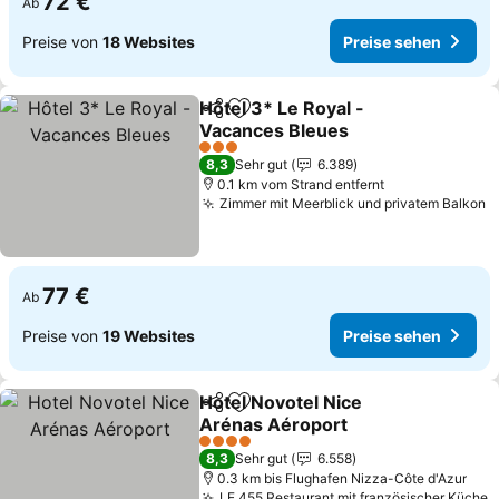
72 €
Ab
Preise von
18 Websites
Preise sehen
Hôtel 3* Le Royal -
Teilen
Zu Favoriten hinzufügen
Vacances Bleues
Preise sehen
3 Sterne
8,3
Sehr gut
6.389
0.1 km vom Strand entfernt
Zimmer mit Meerblick und privatem Balkon
P
77 €
Ab
Preise von
19 Websites
Preise sehen
Hotel Novotel Nice
Teilen
Zu Favoriten hinzufügen
Arénas Aéroport
Preise sehen
4 Sterne
8,3
Sehr gut
6.558
0.3 km bis Flughafen Nizza-Côte d'Azur
LE 455 Restaurant mit französischer Küche