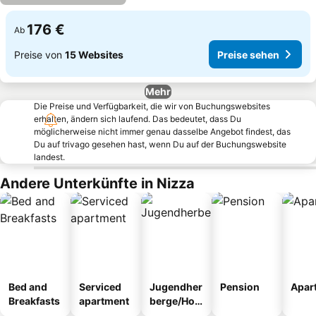
176 €
Ab
Preise von
15 Websites
Preise sehen
Mehr
Die Preise und Verfügbarkeit, die wir von Buchungswebsites
erhalten, ändern sich laufend. Das bedeutet, dass Du
möglicherweise nicht immer genau dasselbe Angebot findest, das
Du auf trivago gesehen hast, wenn Du auf der Buchungswebsite
landest.
Andere Unterkünfte in Nizza
Bed and
Serviced
Jugendher
Pension
Apar
Breakfasts
apartment
berge/Hos
tel