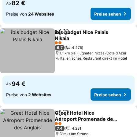
82 €
Ab
Preise von
24 Websites
Preise sehen
ibis budget Nice Palais
Teilen
Zu Favoriten hinzufügen
Nikaia
Preise sehen
2 Sterne
6,7
4.475
1.1 km bis Flughafen Nizza-Côte d'Azur
Italienisches Restaurant direkt im Hotel
Prei
94 €
Ab
Preise von
2 Websites
Preise sehen
Greet Hotel Nice
Teilen
Zu Favoriten hinzufügen
Aéroport Promenade des
Anglais
Preise sehen
2 Sterne
7,4
4.281
Direkt am Strand