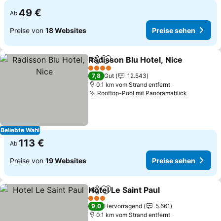
49 €
Ab
Preise von
18 Websites
Preise sehen
Radisson Blu Hotel, Nice
Teilen
Zu Favoriten hinzufügen
P
4 Sterne
7,8
Gut
12.543
0.1 km vom Strand entfernt
Rooftop-Pool mit Panoramablick
Preise s
Beliebte Wahl
113 €
Ab
Preise von
19 Websites
Preise sehen
Hotel Le Saint Paul
Teilen
Zu Favoriten hinzufügen
Preise 
3 Sterne
9,0
Hervorragend
5.661
0.1 km vom Strand entfernt