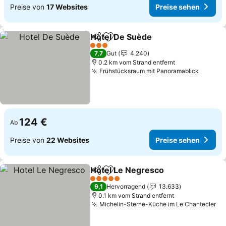
Preise von
17 Websites
Preise sehen
Hotel De Suède
Teilen
Zu Favoriten hinzufügen
Preise seh
3 Sterne
7,7
Gut
4.240
0.2 km vom Strand entfernt
Frühstücksraum mit Panoramablick
Preise
124 €
Ab
Preise von
22 Websites
Preise sehen
Hotel Le Negresco
Teilen
Zu Favoriten hinzufügen
Preise 
5 Sterne
9,1
Hervorragend
13.633
0.1 km vom Strand entfernt
Michelin-Sterne-Küche im Le Chantecler
Pr