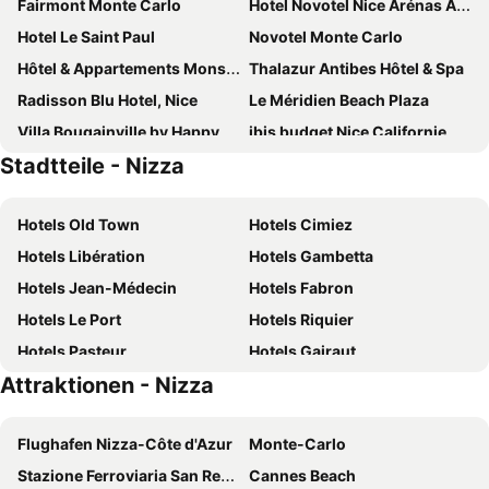
Fairmont Monte Carlo
Hotel Novotel Nice Arénas Aéroport
Hotel Le Saint Paul
Novotel Monte Carlo
Hôtel & Appartements Monsigny
Thalazur Antibes Hôtel & Spa
Radisson Blu Hotel, Nice
Le Méridien Beach Plaza
Villa Bougainville by Happyculture
ibis budget Nice Californie Lenval
Stadtteile - Nizza
Le Méridien Nice
Monte-Carlo Bay Hotel & Resort
Sheraton Nice
Hotel de Paris Monte-Carlo
Hotels Old Town
Hotels Cimiez
Novotel Nice Centre Vieux Nice
Ibis Styles Nice Centre Gare
Hotels Libération
Hotels Gambetta
Mercure Nice Centre Grimaldi
Hôtel 3* Le Royal - Vacances Bleues
Hotels Jean-Médecin
Hotels Fabron
NH Nice
Westminster Hotel & Spa Nice
Hotels Le Port
Hotels Riquier
Hotel Villa Rivoli
Columbus Hotel Monte-Carlo, Curio Collection by Hilton
Hotels Pasteur
Hotels Gairaut
Hotel Parisien
Hotel Le Negresco
Attraktionen - Nizza
Hotels La Madeleine
Hotels Mont Boron
Hotel Paganini
Ibis Roquebrune Cap Martin
Hotels Arenas
Hotels Roquebilière
Riviera Marriott Hotel La Porte de Monaco
Le Windsor, Jungle Art Hotel
Flughafen Nizza-Côte d'Azur
Monte-Carlo
Hotels Ariane
Mercure Nice Promenade Des Anglais
Anantara Plaza Nice Hotel
Stazione Ferroviaria San Remo
Cannes Beach
Best Western Premier Hotel Prince De Galles
B&B HOTEL Nice Aéroport Arenas