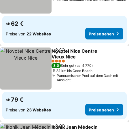
P
62 €
Ab
Preise von
22 Websites
Preise sehen
Novotel Nice Centre
Teilen
Zu Favoriten hinzufügen
Vieux Nice
Preise sehen
4 Sterne
8,0
Sehr gut
4.770
2.1 km bis Coco Beach
Panoramischer Pool auf dem Dach mit
Aussicht
79 €
Ab
Preise von
23 Websites
Preise sehen
Ikonik Jean Médecin