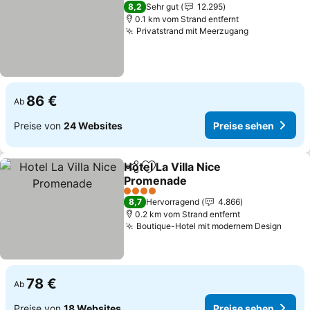
4 Sterne
8,2
Sehr gut
12.295
0.1 km vom Strand entfernt
Privatstrand mit Meerzugang
Preise sehe
86 €
Ab
Preise von
24 Websites
Preise sehen
Hotel La Villa Nice
Teilen
Zu Favoriten hinzufügen
Promenade
Preise sehen
4 Sterne
8,7
Hervorragend
4.866
0.2 km vom Strand entfernt
Boutique-Hotel mit modernem Design
Preis
78 €
Ab
Preise von
18 Websites
Preise sehen