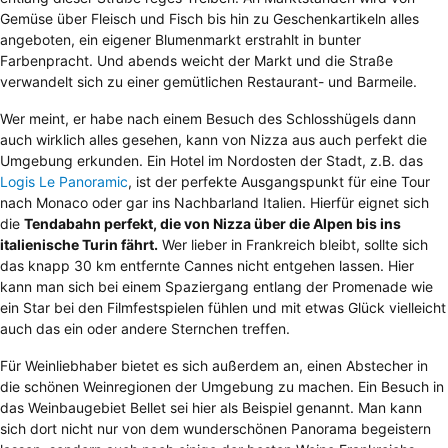
Gemüse über Fleisch und Fisch bis hin zu Geschenkartikeln alles
angeboten, ein eigener Blumenmarkt erstrahlt in bunter
Farbenpracht. Und abends weicht der Markt und die Straße
verwandelt sich zu einer gemütlichen Restaurant- und Barmeile.
Wer meint, er habe nach einem Besuch des Schlosshügels dann
auch wirklich alles gesehen, kann von Nizza aus auch perfekt die
Umgebung erkunden. Ein Hotel im Nordosten der Stadt, z.B. das
Logis Le Panoramic
, ist der perfekte Ausgangspunkt für eine Tour
nach Monaco oder gar ins Nachbarland Italien. Hierfür eignet sich
die
Tendabahn perfekt, die von Nizza über die Alpen bis ins
italienische Turin fährt.
Wer lieber in Frankreich bleibt, sollte sich
das knapp 30 km entfernte Cannes nicht entgehen lassen. Hier
kann man sich bei einem Spaziergang entlang der Promenade wie
ein Star bei den Filmfestspielen fühlen und mit etwas Glück vielleicht
auch das ein oder andere Sternchen treffen.
Für Weinliebhaber bietet es sich außerdem an, einen Abstecher in
die schönen Weinregionen der Umgebung zu machen. Ein Besuch in
das Weinbaugebiet Bellet sei hier als Beispiel genannt. Man kann
sich dort nicht nur von dem wunderschönen Panorama begeistern