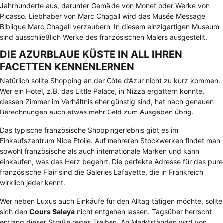
Jahrhunderte aus, darunter Gemälde von Monet oder Werke von
Picasso. Liebhaber von Marc Chagall wird das Musée Message
Biblique Marc Chagall verzaubern. In diesem einzigartigen Museum
sind ausschließlich Werke des französischen Malers ausgestellt.
DIE AZURBLAUE KÜSTE IN ALL IHREN
FACETTEN KENNENLERNEN
Natürlich sollte Shopping an der Côte d’Azur nicht zu kurz kommen.
Wer ein Hotel, z.B. das
Little Palace
, in Nizza ergattern konnte,
dessen Zimmer im Verhältnis eher günstig sind, hat nach genauen
Berechnungen auch etwas mehr Geld zum Ausgeben übrig.
Das typische französische Shoppingerlebnis gibt es im
Einkaufszentrum Nice Etoile. Auf mehreren Stockwerken findet man
sowohl französische als auch internationale Marken und kann
einkaufen, was das Herz begehrt. Die perfekte Adresse für das pure
französische Flair sind die Galeries Lafayette, die in Frankreich
wirklich jeder kennt.
Wer neben Luxus auch Einkäufe für den Alltag tätigen möchte, sollte
sich den
Cours Saleya
nicht entgehen lassen. Tagsüber herrscht
entlang dieser Straße reges Treiben. An Marktständen wird von