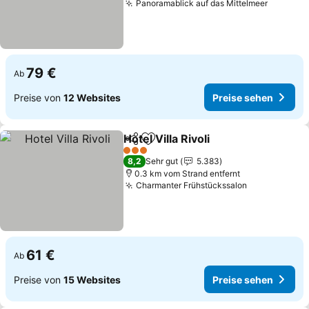
Panoramablick auf das Mittelmeer
Preise 
79 €
Ab
Preise von
12 Websites
Preise sehen
Hotel Villa Rivoli
Teilen
Zu Favoriten hinzufügen
Preise seh
3 Sterne
8,2
Sehr gut
5.383
0.3 km vom Strand entfernt
Charmanter Frühstückssalon
Preise sehe
61 €
Ab
Preise von
15 Websites
Preise sehen