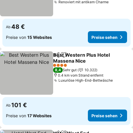
Renoviert mit antikem Charme
Preise seh
48 €
Ab
Preise von
15 Websites
Preise sehen
Best Western Plus Hotel
Teilen
Zu Favoriten hinzufügen
Massena Nice
Preise sehen
4 Sterne
8,4
Sehr gut
10.322
0.4 km vom Strand entfernt
Luxuriöse High-End-Bettwäsche
Preise s
101 €
Ab
Preise von
17 Websites
Preise sehen