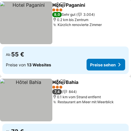
Hotel Paganini
Teilen
Zu Favoriten hinzufügen
Preise sehe
3 Sterne
8,0
Sehr gut
3.004
0.2 km bis Zentrum
Kürzlich renovierte Zimmer
Preise sehen
55 €
Ab
Preise von
13 Websites
Preise sehen
Hôtel Bahia
Teilen
Zu Favoriten hinzufügen
Preise sehen
3 Sterne
7,4
844
0.1 km vom Strand entfernt
Restaurant am Meer mit Meerblick
Preise 