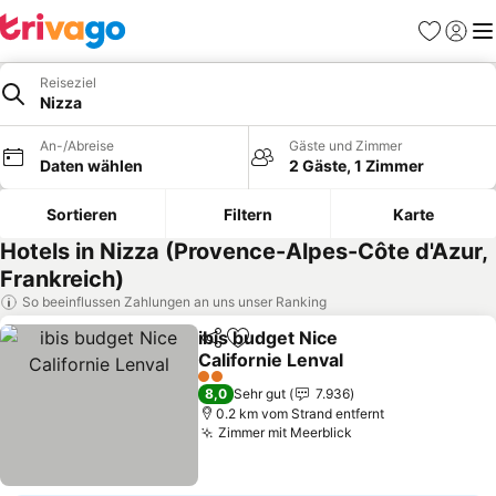
Favoriten
Einlog
Me
Reiseziel
Nizza
An-/Abreise
Gäste und Zimmer
Daten wählen
2 Gäste, 1 Zimmer
Sortieren
Filtern
Karte
Hotels in Nizza (Provence-Alpes-Côte d'Azur,
Frankreich)
So beeinflussen Zahlungen an uns unser Ranking
ibis budget Nice
Teilen
Zu Favoriten hinzufügen
Californie Lenval
Preise sehen
2 Sterne
8,0
Sehr gut
7.936
0.2 km vom Strand entfernt
Zimmer mit Meerblick
Preise sehen