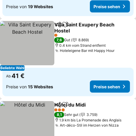
Preise von
19 Websites
Preise sehen
Villa Saint Exupery Beach
Teilen
Zu Favoriten hinzufügen
Hostel
Preise sehen
1 Sterne
7,6
Gut
8.869
0.4 km vom Strand entfernt
Hoteleigene Bar mit Happy Hour
Preise se
Beliebte Wahl
41 €
Ab
Preise von
15 Websites
Preise sehen
Hôtel du Midi
Teilen
Zu Favoriten hinzufügen
Preise sehen
3 Sterne
8,1
Sehr gut
3.759
1.9 km bis La Promenade des Anglais
Art-déco-Stil im Herzen von Nizza
Preise 