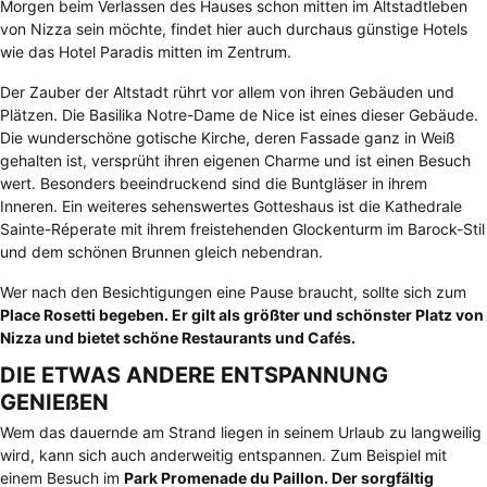
Morgen beim Verlassen des Hauses schon mitten im Altstadtleben
von Nizza sein möchte, findet hier auch durchaus günstige Hotels
wie das Hotel Paradis mitten im Zentrum.
Der Zauber der Altstadt rührt vor allem von ihren Gebäuden und
Plätzen. Die Basilika Notre-Dame de Nice ist eines dieser Gebäude.
Die wunderschöne gotische Kirche, deren Fassade ganz in Weiß
gehalten ist, versprüht ihren eigenen Charme und ist einen Besuch
wert. Besonders beeindruckend sind die Buntgläser in ihrem
Inneren. Ein weiteres sehenswertes Gotteshaus ist die Kathedrale
Sainte-Réperate mit ihrem freistehenden Glockenturm im Barock-Stil
und dem schönen Brunnen gleich nebendran.
Wer nach den Besichtigungen eine Pause braucht, sollte sich zum
Place Rosetti begeben. Er gilt als größter und schönster Platz von
Nizza und bietet schöne Restaurants und Cafés.
DIE ETWAS ANDERE ENTSPANNUNG
GENIEßEN
Wem das dauernde am Strand liegen in seinem Urlaub zu langweilig
wird, kann sich auch anderweitig entspannen. Zum Beispiel mit
einem Besuch im
Park Promenade du Paillon. Der sorgfältig