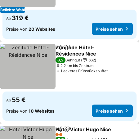
Beliebte Wahl
319 €
Ab
Preise von
20 Websites
Preise sehen
Zenitude Hôtel-
Teilen
Zu Favoriten hinzufügen
Résidences Nice
Preise sehen
8,2
Sehr gut
662
2.2 km bis Zentrum
Leckeres Frühstücksbuffet
Preise sehen
55 €
Ab
Preise von
10 Websites
Preise sehen
Hotel Victor Hugo Nice
Teilen
Zu Favoriten hinzufügen
Pre
2 Sterne