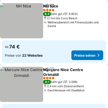
NH Nice
Teilen
Zu Favoriten hinzufügen
Preise sehen
4 Sterne
8,3
Sehr gut
6.903
2.1 km bis Coco Beach
Wellnessbereich mit Fitnessstudio und
Sauna
74 €
Ab
Preise von
22 Websites
Preise sehen
Mercure Nice Centre
Teilen
Zu Favoriten hinzufügen
Grimaldi
Preise sehen
4 Sterne
8,1
Sehr gut
3.598
0.4 km vom Strand entfernt
Dachterrasse mit Stadtblick
Preise sehen