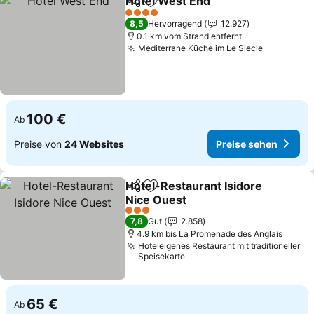
Hotel West End
Teilen
Zu Favoriten hinzufügen
Preise seh
4 Sterne
8,5
Hervorragend
12.927
0.1 km vom Strand entfernt
Mediterrane Küche im Le Siecle
Preise se
100 €
Ab
Preise von
24 Websites
Preise sehen
Hotel-Restaurant Isidore
Teilen
Zu Favoriten hinzufügen
Nice Ouest
Preise sehen
3 Sterne
7,8
Gut
2.858
4.9 km bis La Promenade des Anglais
Hoteleigenes Restaurant mit traditioneller
Speisekarte
65 €
Ab