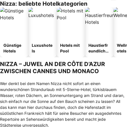
Nizza: beliebte Hotelkategorien
Günstige
Luxushote
Hotels mit
Haustierfr
Well
Hotels
ls
Pool
eundliche
otels
Hotels
NIZZA – JUWEL AN DER CÔTE D’AZUR
ZWISCHEN CANNES UND MONACO
Wer denkt bei dem Namen Nizza nicht sofort an einen
wunderschönen Strandurlaub mit 5-Sterne-Hotel, türkisblauem
Wasser, roten Dächern, an Sonnenuntergang am Strand und daran,
sich einfach nur die Sonne auf den Bauch scheinen zu lassen? All
das kann man hier durchaus finden, doch die Hafenstadt im
südöstlichen Frankreich hält für seine Besucher ein ausgedehntes
Repertoire an Sehenswürdigkeiten bereit und macht jede
Städtereise unvergesslich.