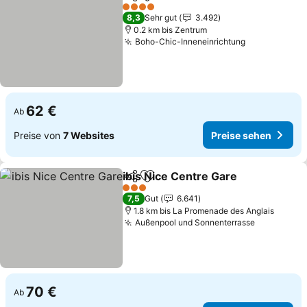
Teilen
Zu Favoriten hinzufügen
Preis
4 Sterne
8,3
Sehr gut
3.492
0.2 km bis Zentrum
Boho-Chic-Inneneinrichtung
Preise sehe
62 €
Ab
Preise von
7 Websites
Preise sehen
ibis Nice Centre Gare
Teilen
Zu Favoriten hinzufügen
Prei
3 Sterne
7,5
Gut
6.641
1.8 km bis La Promenade des Anglais
Außenpool und Sonnenterrasse
Preise se
70 €
Ab