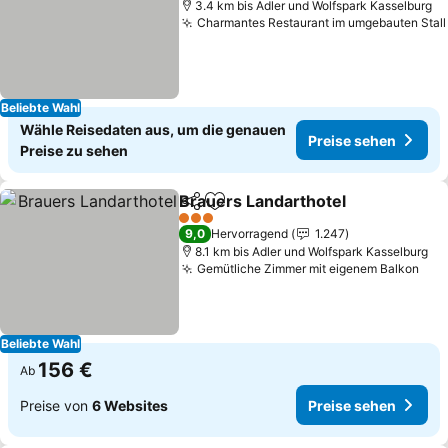
3.4 km bis Adler und Wolfspark Kasselburg
Charmantes Restaurant im umgebauten Stall
Beliebte Wahl
Wähle Reisedaten aus, um die genauen
Preise sehen
Preise zu sehen
Brauers Landarthotel
Teilen
Zu Favoriten hinzufügen
Prei
3 Sterne
9,0
Hervorragend
1.247
8.1 km bis Adler und Wolfspark Kasselburg
Gemütliche Zimmer mit eigenem Balkon
Pre
Beliebte Wahl
156 €
Ab
Preise von
6 Websites
Preise sehen