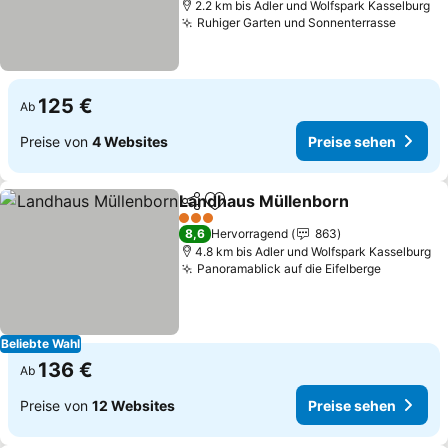
2.2 km bis Adler und Wolfspark Kasselburg
Ruhiger Garten und Sonnenterrasse
Preise
125 €
Ab
Preise von
4 Websites
Preise sehen
Landhaus Müllenborn
Teilen
Zu Favoriten hinzufügen
Prei
3 Sterne
8,6
Hervorragend
863
4.8 km bis Adler und Wolfspark Kasselburg
Panoramablick auf die Eifelberge
Preise s
Beliebte Wahl
136 €
Ab
Preise von
12 Websites
Preise sehen