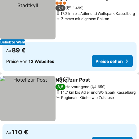
Teilen
Zu Favoriten hinzufügen
Pre
3 Sterne
7,1
1.499
17.2 km bis Adler und Wolfspark Kasselburg
Zimmer mit eigenem Balkon
Preise sehen
Beliebte Wahl
89 €
Ab
Preise von
12 Websites
Preise sehen
Hotel zur Post
Teilen
Zu Favoriten hinzufügen
Preise sehe
8,5
Hervorragend
659
14.7 km bis Adler und Wolfspark Kasselburg
Regionale Küche wie Zuhause
Preise seh
110 €
Ab