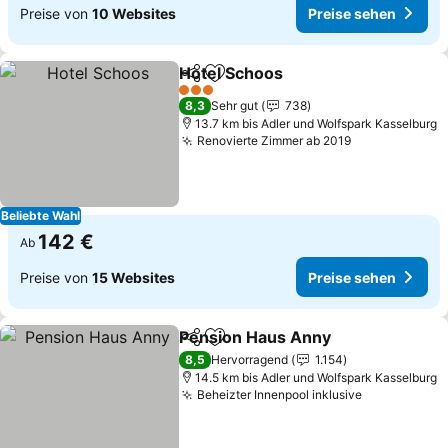
Preise von
10 Websites
Preise sehen
Hotel Schoos
Teilen
Zu Favoriten hinzufügen
Preise sehen
3 Sterne
8,3
Sehr gut
738
13.7 km bis Adler und Wolfspark Kasselburg
Renovierte Zimmer ab 2019
Preise sehen
Beliebte Wahl
142 €
Ab
Preise von
15 Websites
Preise sehen
Pension Haus Anny
Teilen
Zu Favoriten hinzufügen
Preise
8,5
Hervorragend
1.154
14.5 km bis Adler und Wolfspark Kasselburg
Beheizter Innenpool inklusive
Preise seh