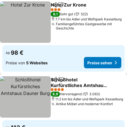
Hotel Zur Krone
Teilen
Zu Favoriten hinzufügen
Preise seh
3 Sterne
8,1
Sehr gut
522
7.7 km bis Adler und Wolfspark Kasselburg
Familiengeführtes Gastgewerbe mit
Geschichte
98 €
Ab
Preise von
5 Websites
Preise sehen
Schloßhotel
Teilen
Zu Favoriten hinzufügen
Kurfürstliches Amtshaus
Dauner Burg
Preise sehen
4 Sterne
8,9
Hervorragend
3.063
11.2 km bis Adler und Wolfspark Kasselburg
Antike Möbel und moderner Komfort
Preise