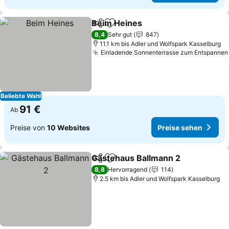
Beim Heines
Teilen
Zu Favoriten hinzufügen
Preise sehen
8,4
Sehr gut
847
11.1 km bis Adler und Wolfspark Kasselburg
Einladende Sonnenterrasse zum Entspannen
Beliebte Wahl
91 €
Ab
Preise von
10 Websites
Preise sehen
Gästehaus Ballmann 2
Teilen
Zu Favoriten hinzufügen
Prei
8,8
Hervorragend
114
2.5 km bis Adler und Wolfspark Kasselburg