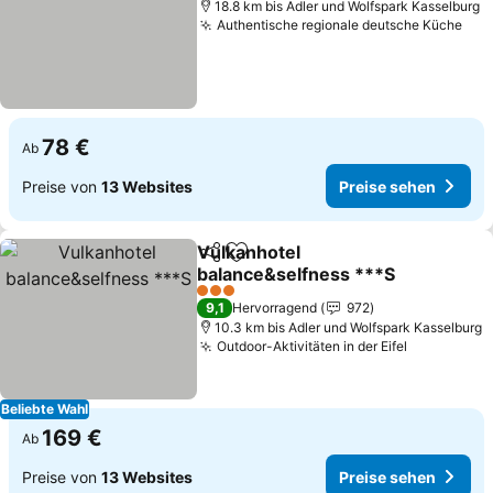
18.8 km bis Adler und Wolfspark Kasselburg
Authentische regionale deutsche Küche
Pre
78 €
Ab
Preise von
13 Websites
Preise sehen
Vulkanhotel
Teilen
Zu Favoriten hinzufügen
balance&selfness ***S
Preise sehen
3 Sterne
9,1
Hervorragend
972
10.3 km bis Adler und Wolfspark Kasselburg
Outdoor-Aktivitäten in der Eifel
Preise se
Beliebte Wahl
169 €
Ab
Preise von
13 Websites
Preise sehen