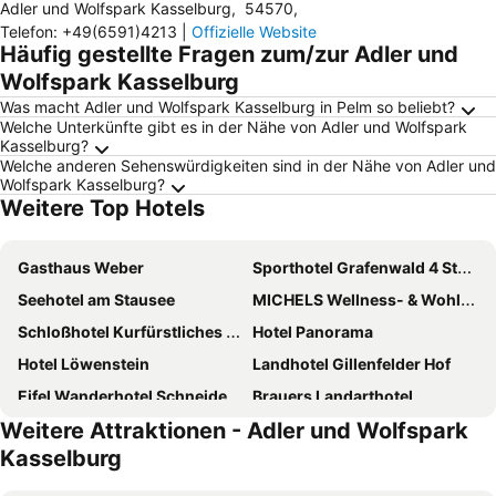
Adler und Wolfspark Kasselburg
,
54570
,
Telefon
:
+49(6591)4213
|
Offizielle Website
Häufig gestellte Fragen zum/zur Adler und
Wolfspark Kasselburg
Was macht Adler und Wolfspark Kasselburg in Pelm so beliebt?
Welche Unterkünfte gibt es in der Nähe von Adler und Wolfspark
Kasselburg?
Welche anderen Sehenswürdigkeiten sind in der Nähe von Adler und
Wolfspark Kasselburg?
Weitere Top Hotels
Gasthaus Weber
Sporthotel Grafenwald 4 Sterne Superior
Seehotel am Stausee
MICHELS Wellness- & Wohlfühlhotel
Schloßhotel Kurfürstliches Amtshaus Dauner Burg
Hotel Panorama
Hotel Löwenstein
Landhotel Gillenfelder Hof
Eifel Wanderhotel Schneider am Maar
Brauers Landarthotel
Weitere Attraktionen - Adler und Wolfspark
EIFELKrimihotel
Hotel zur Post
Kasselburg
Beim Heines
Vulkanhotel balance&selfness ***S
Hotel Stadt Daun
Hotel am Park Stadtkyll