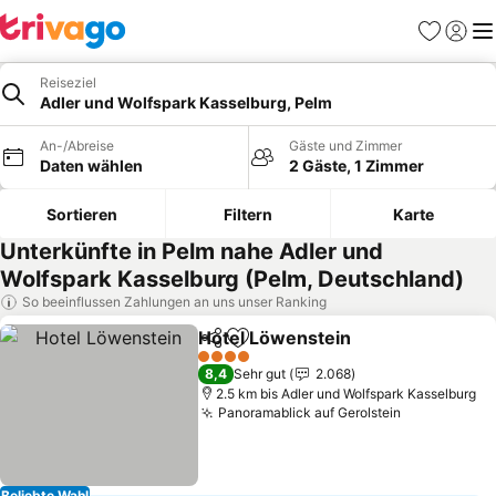
Favoriten
Einlog
Me
Reiseziel
Adler und Wolfspark Kasselburg, Pelm
An-/Abreise
Gäste und Zimmer
Daten wählen
2 Gäste, 1 Zimmer
Sortieren
Filtern
Karte
Unterkünfte in Pelm nahe Adler und
Wolfspark Kasselburg (Pelm, Deutschland)
So beeinflussen Zahlungen an uns unser Ranking
Hotel Löwenstein
Teilen
Zu Favoriten hinzufügen
Preise s
4 Sterne
8,4
Sehr gut
2.068
2.5 km bis Adler und Wolfspark Kasselburg
Panoramablick auf Gerolstein
Preise seh
Beliebte Wahl