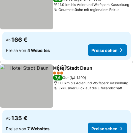
11.0 km bis Adler und Wolfspark Kasselburg
Gourmetküche mit regionalem Fokus
Preis
166 €
Ab
Preise von
4 Websites
Preise sehen
Hotel Stadt Daun
Teilen
Zu Favoriten hinzufügen
Preise se
3 Sterne
7,6
Gut
1.190
11.1 km bis Adler und Wolfspark Kasselburg
Exklusiver Blick auf die Eifellandschaft
Prei
135 €
Ab
Preise von
7 Websites
Preise sehen