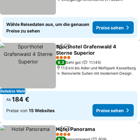
Preise 
Wähle Reisedaten aus, um die genauen
Preise sehen
Preise zu sehen
Sporthotel Grafenwald 4
Teilen
Zu Favoriten hinzufügen
Sterne Superior
Preise sehen
4 Sterne
8,3
Sehr gut
11.145
11.6 km bis Adler und Wolfspark Kasselburg
Renovierte Suiten mit modernem Design
Pre
Beliebte Wahl
184 €
Ab
Preise von
15 Websites
Preise sehen
Hotel Panorama
Teilen
Zu Favoriten hinzufügen
Preise seh
4 Sterne
9,2
Hervorragend
609