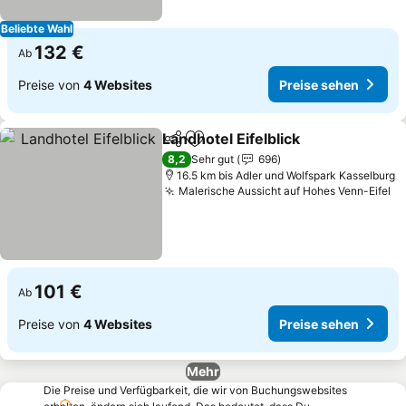
Beliebte Wahl
132 €
Ab
Preise von
4 Websites
Preise sehen
Landhotel Eifelblick
Teilen
Zu Favoriten hinzufügen
Preise
8,2
Sehr gut
696
16.5 km bis Adler und Wolfspark Kasselburg
Malerische Aussicht auf Hohes Venn-Eifel
Pr
101 €
Ab
Preise von
4 Websites
Preise sehen
Mehr
Die Preise und Verfügbarkeit, die wir von Buchungswebsites