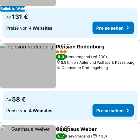
Beliebte Wahl
131 €
Ab
Preise von
4 Websites
Preise sehen
Pension Rodenburg
Teilen
Zu Favoriten hinzufügen
Preise
3 Sterne
9,0
Hervorragend
230
8.9 km bis Adler und Wolfspark Kasselburg
Charmante Dorfumgebung
Preise sehen
58 €
Ab
Preise von
4 Websites
Preise sehen
Gasthaus Weber
Teilen
Zu Favoriten hinzufügen
Preise se
8,7
Hervorragend
438