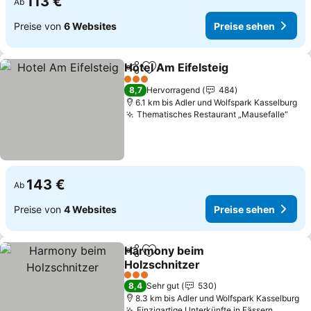
113 €
Ab
Preise von
6 Websites
Preise sehen
Hotel Am Eifelsteig
Teilen
Zu Favoriten hinzufügen
Preise 
3 Sterne
8,7
Hervorragend
484
6.1 km bis Adler und Wolfspark Kasselburg
Thematisches Restaurant „Mausefalle“
Prei
143 €
Ab
Preise von
4 Websites
Preise sehen
Harmony beim
Teilen
Zu Favoriten hinzufügen
Holzschnitzer
Preise sehen
3 Sterne
8,4
Sehr gut
530
8.3 km bis Adler und Wolfspark Kasselburg
Einzigartige Unterkünfte in Fässern