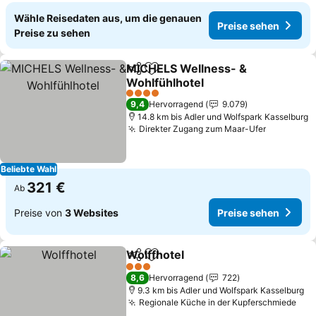
Wähle Reisedaten aus, um die genauen
Preise sehen
Preise zu sehen
MICHELS Wellness- &
Teilen
Zu Favoriten hinzufügen
Wohlfühlhotel
Preise sehen
4 Sterne
9,4
Hervorragend
9.079
14.8 km bis Adler und Wolfspark Kasselburg
Direkter Zugang zum Maar-Ufer
Preise se
Beliebte Wahl
321 €
Ab
Preise von
3 Websites
Preise sehen
Wolffhotel
Teilen
Zu Favoriten hinzufügen
Preise sehen
3 Sterne
8,6
Hervorragend
722
9.3 km bis Adler und Wolfspark Kasselburg
Regionale Küche in der Kupferschmiede
Pre