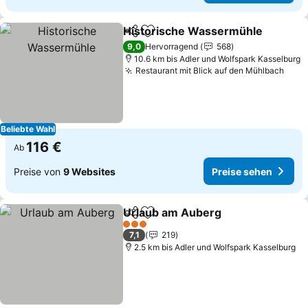
Historische Wassermühle
Teilen
Zu Favoriten hinzufügen
9,0
Hervorragend
568
10.6 km bis Adler und Wolfspark Kasselburg
Restaurant mit Blick auf den Mühlbach
Prei
Beliebte Wahl
116 €
Ab
Preise von
9 Websites
Preise sehen
Urlaub am Auberg
Teilen
Zu Favoriten hinzufügen
Preise 
3 Sterne
7,1
219
2.5 km bis Adler und Wolfspark Kasselburg