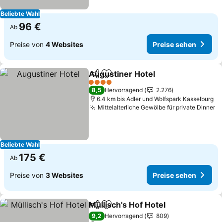
Beliebte Wahl
96 €
Ab
Preise von
4 Websites
Preise sehen
Augustiner Hotel
Teilen
Zu Favoriten hinzufügen
Preise se
4 Sterne
8,5
Hervorragend
2.276
6.4 km bis Adler und Wolfspark Kasselburg
Mittelalterliche Gewölbe für private Dinner
P
Beliebte Wahl
175 €
Ab
Preise von
3 Websites
Preise sehen
Müllisch's Hof Hotel
Teilen
Zu Favoriten hinzufügen
Preise
9,2
Hervorragend
809