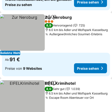
Preise sehen
Preise zu sehen
Zur Neroburg
Teilen
Zu Favoriten hinzufügen
Preise sehen
3 Sterne
8,9
Hervorragend
725
6.0 km bis Adler und Wolfspark Kasselburg
Außergewöhnliches Gourmet-Erlebnis
Preis
Beliebte Wahl
91 €
Ab
Preise von
9 Websites
Preise sehen
EIFELKrimihotel
Teilen
Zu Favoriten hinzufügen
Preise seh
8,0
Sehr gut
1.039
6.5 km bis Adler und Wolfspark Kasselburg
Escape Room Abenteuer vor Ort
Preise se