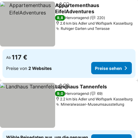
Appartementhaus
Teilen
Zu Favoriten hinzufügen
EifelAdventures
Preise sehen
8,8
Hervorragend
220
2.6 km bis Adler und Wolfspark Kasselburg
Ruhiger Garten und Terrasse
Preise sehe
117 €
Ab
Preise von
2 Websites
Preise sehen
Landhaus Tannenfels
Teilen
Zu Favoriten hinzufügen
Prei
9,0
Hervorragend
69
2.2 km bis Adler und Wolfspark Kasselburg
Mineralwasser-Museumsausstellung
Preis
Wähle Reisedaten aus, um die genauen