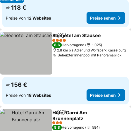
118 €
Ab
Preise von
12 Websites
Preise sehen
Seehotel am Stausee
Teilen
Zu Favoriten hinzufügen
Preis
4 Sterne
8,6
Hervorragend
1.025
2.8 km bis Adler und Wolfspark Kasselburg
Beheizter Innenpool mit Panoramablick
Prei
156 €
Ab
Preise von
18 Websites
Preise sehen
Hotel Garni Am
Teilen
Zu Favoriten hinzufügen
Brunnenplatz
Preise sehen
3 Sterne
8,8
Hervorragend
584