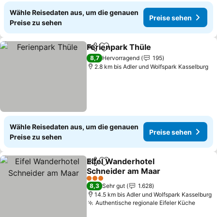
Wähle Reisedaten aus, um die genauen
Preise sehen
Preise zu sehen
Ferienpark Thüle
Teilen
Zu Favoriten hinzufügen
Preise se
8,7
Hervorragend
195
2.8 km bis Adler und Wolfspark Kasselburg
Wähle Reisedaten aus, um die genauen
Preise sehen
Preise zu sehen
Eifel Wanderhotel
Teilen
Zu Favoriten hinzufügen
Schneider am Maar
Preise sehen
3 Sterne
8,3
Sehr gut
1.628
14.5 km bis Adler und Wolfspark Kasselburg
Authentische regionale Eifeler Küche
Preis