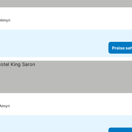
 Almyri
Preise se
Almyri