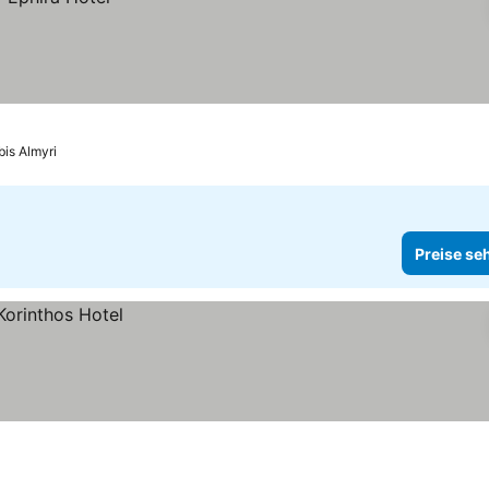
bis Almyri
Preise se