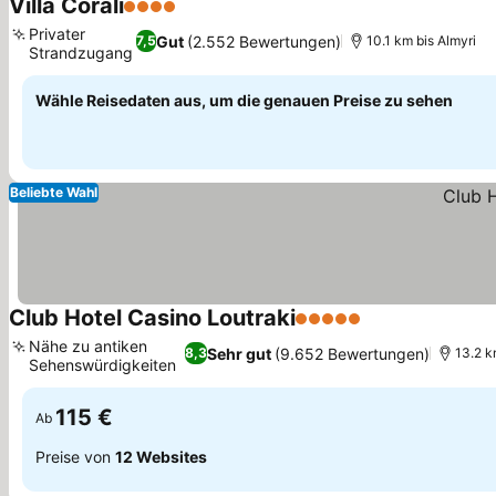
Villa Corali
4 Sterne
Preise sehen
Privater
Gut
(2.552 Bewertungen)
7,5
10.1 km bis Almyri
Strandzugang
Preise sehen
Wähle Reisedaten aus, um die genauen Preise zu sehen
Beliebte Wahl
Club Hotel Casino Loutraki
5 Sterne
Preise sehen
Nähe zu antiken
Sehr gut
(9.652 Bewertungen)
8,3
13.2 k
Sehenswürdigkeiten
Preise sehen
115 €
Ab
Preise von
12 Websites