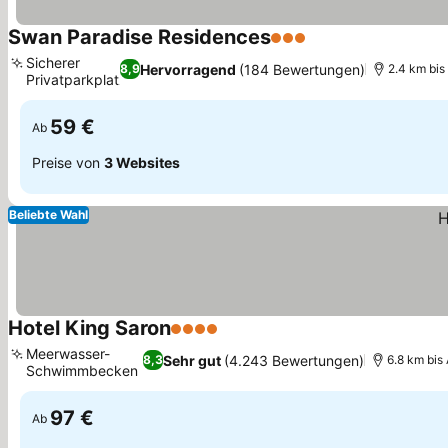
Swan Paradise Residences
3 Sterne
Preise sehen
Sicherer
Hervorragend
(184 Bewertungen)
8,9
2.4 km bis
Privatparkplatz
Preise sehen
59 €
Ab
Preise von
3 Websites
Beliebte Wahl
Hotel King Saron
4 Sterne
Preise sehen
Meerwasser-
Sehr gut
(4.243 Bewertungen)
8,3
6.8 km bis 
Schwimmbecken
Preise sehen
97 €
Ab