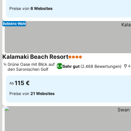
Preise von
6 Websites
Beliebte Wahl
Kalamaki Beach Resort
4 Sterne
Preise sehen
Grüne Oase mit Blick auf
Sehr gut
(2.468 Bewertungen)
8,4
4
den Saronischen Golf
Preise sehen
115 €
Ab
Preise von
21 Websites