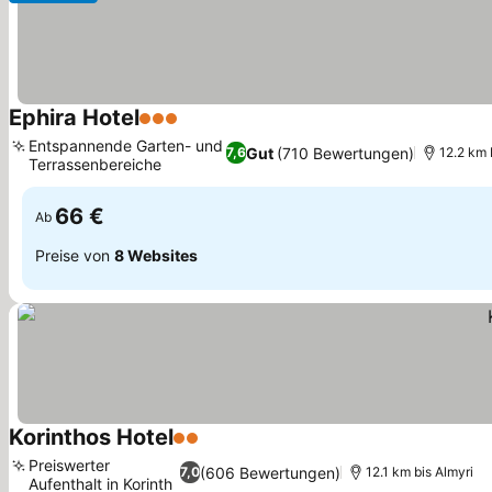
Ephira Hotel
3 Sterne
Preise sehen
Entspannende Garten- und
Gut
(710 Bewertungen)
7,6
12.2 km 
Terrassenbereiche
Preise sehen
66 €
Ab
Preise von
8 Websites
Korinthos Hotel
2 Sterne
Preise sehen
Preiswerter
(606 Bewertungen)
7,0
12.1 km bis Almyri
Aufenthalt in Korinth