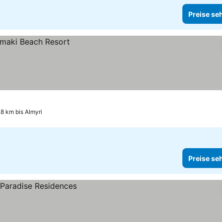
Preise se
.8 km bis Almyri
Preise se