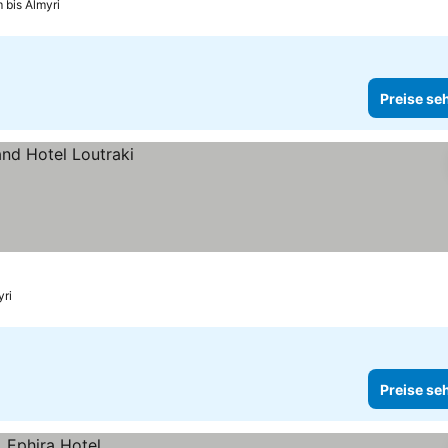
 bis Almyri
Preise se
yri
Preise se