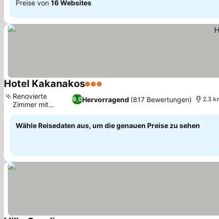
Preise von
16 Websites
Hotel Kakanakos
3 Sterne
Preise sehen
Renovierte
Hervorragend
(817 Bewertungen)
9,0
2.3 k
Zimmer mit
Preise sehen
Meerblick
Wähle Reisedaten aus, um die genauen Preise zu sehen