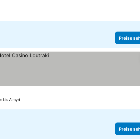
Preise se
m bis Almyri
Preise se