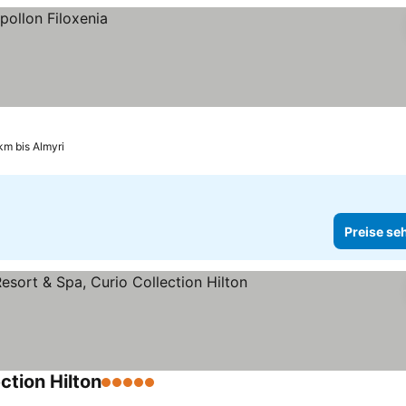
km bis Almyri
Preise se
ction Hilton
5 Sterne
Preise sehen