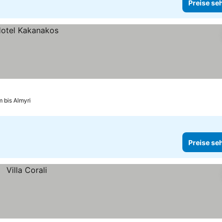
Preise se
m bis Almyri
Preise se