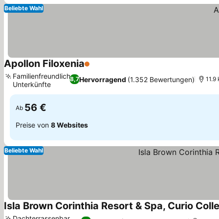
Beliebte Wahl
Apollon Filoxenia
1 Sterne
Preise sehen
Familienfreundliche
Hervorragend
(1.352 Bewertungen)
8,7
11.9 
Unterkünfte
Preise sehen
56 €
Ab
Preise von
8 Websites
Beliebte Wahl
Isla Brown Corinthia Resort & Spa, Curio Colle
Dachterrassenbar