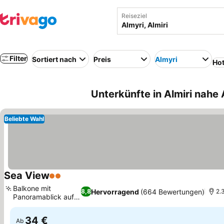
Reiseziel
Filter
Sortiert nach
Preis
Almyri
Hot
Unterkünfte in Almiri nahe 
Beliebte Wahl
Sea View
2 Sterne
Preise sehen
Balkone mit
Hervorragend
(664 Bewertungen)
8,8
2.
Panoramablick aufs
Preise sehen
Meer
34 €
Ab