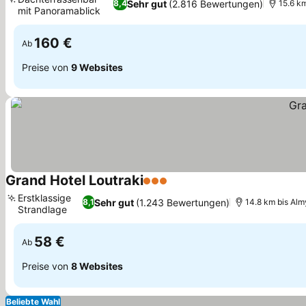
Sehr gut
(2.816 Bewertungen)
8,4
15.6 km
mit Panoramablick
Preise sehen
160 €
Ab
Preise von
9 Websites
Grand Hotel Loutraki
3 Sterne
Preise sehen
Erstklassige
Sehr gut
(1.243 Bewertungen)
8,1
14.8 km bis Alm
Strandlage
Preise sehen
58 €
Ab
Preise von
8 Websites
Beliebte Wahl