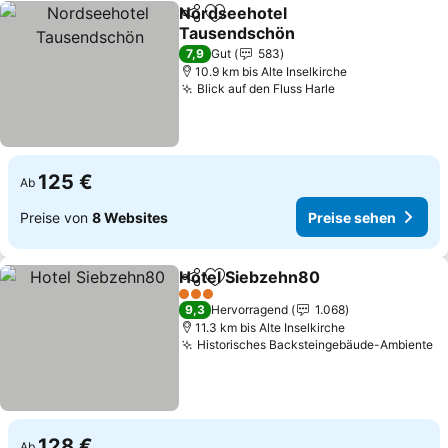
Nordseehotel
Teilen
Zu Favoriten hinzufügen
Tausendschön
Preise sehen
7,9
Gut
583
10.9 km bis Alte Inselkirche
Blick auf den Fluss Harle
Preise sehen
125 €
Ab
Preise von
8 Websites
Preise sehen
Hotel Siebzehn80
Teilen
Zu Favoriten hinzufügen
Preise s
3 Sterne
9,3
Hervorragend
1.068
11.3 km bis Alte Inselkirche
Historisches Backsteingebäude-Ambiente
P
128 €
Ab