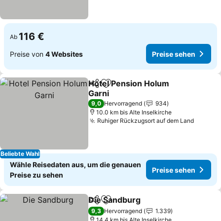
116 €
Ab
Preise von
4 Websites
Preise sehen
Hotel Pension Holum
Teilen
Zu Favoriten hinzufügen
Garni
Preise sehen
9,0
Hervorragend
934
10.0 km bis Alte Inselkirche
Ruhiger Rückzugsort auf dem Land
Preise 
Beliebte Wahl
Wähle Reisedaten aus, um die genauen
Preise sehen
Preise zu sehen
Die Sandburg
Teilen
Zu Favoriten hinzufügen
Preise sehen
9,3
Hervorragend
1.339
14.4 km bis Alte Inselkirche