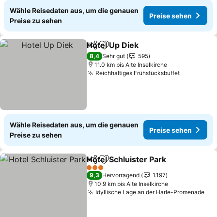
Wähle Reisedaten aus, um die genauen
Preise sehen
Preise zu sehen
Hotel Up Diek
Teilen
Zu Favoriten hinzufügen
Preise sehen
8,4
Sehr gut
595
11.0 km bis Alte Inselkirche
Reichhaltiges Frühstücksbuffet
Preise se
Wähle Reisedaten aus, um die genauen
Preise sehen
Preise zu sehen
Hotel Schluister Park
Teilen
Zu Favoriten hinzufügen
Preis
3 Sterne
9,3
Hervorragend
1.197
10.9 km bis Alte Inselkirche
Idyllische Lage an der Harle-Promenade
Pre