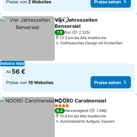
Preise von
2 Websites
Preise sehen
Vier Jahreszeiten
Teilen
Zu Favoriten hinzufügen
Bensersiel
Preise sehen
7,9
Gut
2.325
13.3 km bis Alte Inselkirche
Ostfriesisches Design mit Küstenflair
Preise
Beliebte Wahl
56 €
Ab
Preise von
16 Websites
Preise sehen
NOORD Carolinensiel
Teilen
Zu Favoriten hinzufügen
Prei
4 Sterne
9,2
Hervorragend
1.396
10.9 km bis Alte Inselkirche
Automatisierte Aufguss-Saunen
Preise se