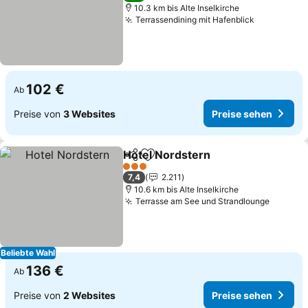
10.3 km bis Alte Inselkirche
Terrassendining mit Hafenblick
Preise se
102 €
Ab
Preise von
3 Websites
Preise sehen
Hotel Nordstern
Teilen
Zu Favoriten hinzufügen
Preise se
3 Sterne
7,4
2.211
10.6 km bis Alte Inselkirche
Terrasse am See und Strandlounge
Preise 
Beliebte Wahl
136 €
Ab
Preise von
2 Websites
Preise sehen