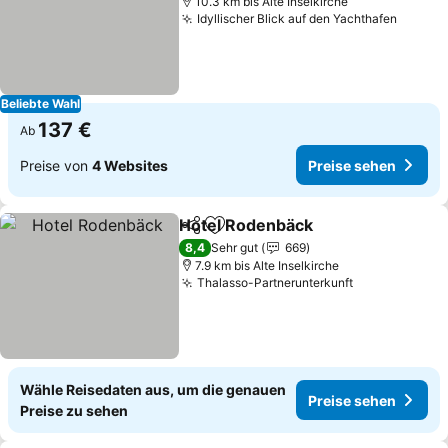
10.3 km bis Alte Inselkirche
Idyllischer Blick auf den Yachthafen
Preise
Beliebte Wahl
137 €
Ab
Preise von
4 Websites
Preise sehen
Hotel Rodenbäck
Teilen
Zu Favoriten hinzufügen
Preise se
8,4
Sehr gut
669
7.9 km bis Alte Inselkirche
Thalasso-Partnerunterkunft
Preise sehen
Wähle Reisedaten aus, um die genauen
Preise sehen
Preise zu sehen