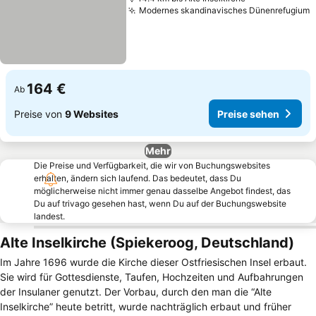
Modernes skandinavisches Dünenrefugium
P
164 €
Ab
Preise von
9 Websites
Preise sehen
Mehr
Die Preise und Verfügbarkeit, die wir von Buchungswebsites
erhalten, ändern sich laufend. Das bedeutet, dass Du
möglicherweise nicht immer genau dasselbe Angebot findest, das
Du auf trivago gesehen hast, wenn Du auf der Buchungswebsite
landest.
Alte Inselkirche (Spiekeroog, Deutschland)
Im Jahre 1696 wurde die Kirche dieser Ostfriesischen Insel erbaut.
Sie wird für Gottesdienste, Taufen, Hochzeiten und Aufbahrungen
der Insulaner genutzt. Der Vorbau, durch den man die “Alte
Inselkirche” heute betritt, wurde nachträglich erbaut und früher