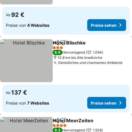
92 €
Ab
Preise von
4 Websites
Preise sehen
Hotel Blischke
Teilen
Zu Favoriten hinzufügen
Preise sehe
3 Sterne
8,9
Hervorragend
1.094
10.8 km bis Alte Inselkirche
Gemütliches und charmantes Ambiente
Prei
137 €
Ab
Preise von
7 Websites
Preise sehen
Hotel MeerZeiten
Teilen
Zu Favoriten hinzufügen
Preise s
4 Sterne
9,3
Hervorragend
1.506