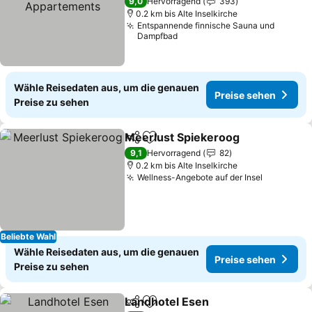
Appartements
Preise sehen
9,0
Hervorragend
393
0.2 km bis Alte Inselkirche
Entspannende finnische Sauna und
Dampfbad
Wähle Reisedaten aus, um die genauen
Preise sehen
Preise zu sehen
Meerlust Spiekeroog
Teilen
Zu Favoriten hinzufügen
Preis
9,1
Hervorragend
82
0.2 km bis Alte Inselkirche
Wellness-Angebote auf der Insel
Preise se
Beliebte Wahl
Wähle Reisedaten aus, um die genauen
Preise sehen
Preise zu sehen
Landhotel Esen
Teilen
Zu Favoriten hinzufügen
Preise seh