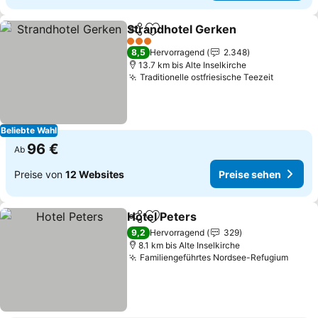
Strandhotel Gerken
Teilen
Zu Favoriten hinzufügen
Preise
3 Sterne
8,5
Hervorragend
2.348
13.7 km bis Alte Inselkirche
Traditionelle ostfriesische Teezeit
Preise s
Beliebte Wahl
96 €
Ab
Preise von
12 Websites
Preise sehen
Hotel Peters
Teilen
Zu Favoriten hinzufügen
Preise sehen
9,2
Hervorragend
329
8.1 km bis Alte Inselkirche
Familiengeführtes Nordsee-Refugium
Preis