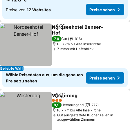
Preise von
12 Websites
Preise sehen
Nordseehotel Benser-
Teilen
Zu Favoriten hinzufügen
Hof
Preise sehen
7,9
Gut
916
13.3 km bis Alte Inselkirche
Zimmer mit Hafenblick
Preise sehen
Beliebte Wahl
Wähle Reisedaten aus, um die genauen
Preise sehen
Preise zu sehen
Westeroog
Teilen
Zu Favoriten hinzufügen
Preise sehen
3 Sterne
8,9
Hervorragend
272
10.7 km bis Alte Inselkirche
Gut ausgestattete Küchenzeilen in
ausgewählten Zimmern