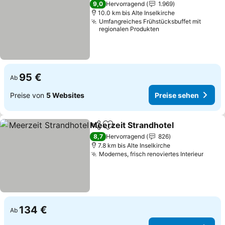
9,0
Hervorragend
1.969
10.0 km bis Alte Inselkirche
Umfangreiches Frühstücksbuffet mit
regionalen Produkten
95 €
Ab
Preise von
5 Websites
Preise sehen
Meerzeit Strandhotel
Teilen
Zu Favoriten hinzufügen
Prei
8,7
Hervorragend
826
7.8 km bis Alte Inselkirche
Modernes, frisch renoviertes Interieur
Preis
134 €
Ab