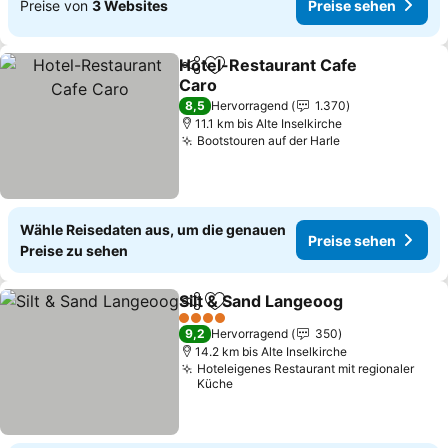
Preise von
3 Websites
Preise sehen
Hotel-Restaurant Cafe
Teilen
Zu Favoriten hinzufügen
Caro
Preise sehen
8,5
Hervorragend
1.370
11.1 km bis Alte Inselkirche
Bootstouren auf der Harle
Preise sehen
Wähle Reisedaten aus, um die genauen
Preise sehen
Preise zu sehen
Silt & Sand Langeoog
Teilen
Zu Favoriten hinzufügen
Preis
4 Sterne
9,2
Hervorragend
350
14.2 km bis Alte Inselkirche
Hoteleigenes Restaurant mit regionaler
Küche