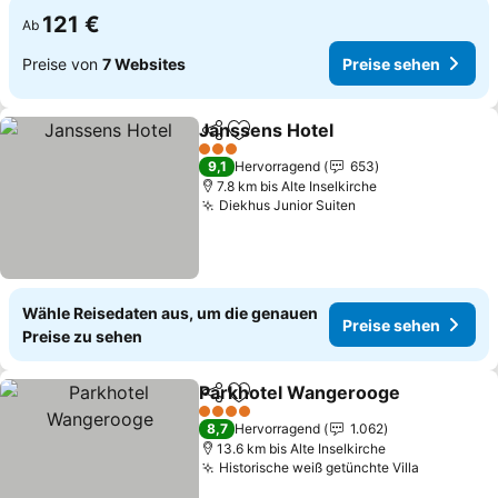
121 €
Ab
Preise von
7 Websites
Preise sehen
Janssens Hotel
Teilen
Zu Favoriten hinzufügen
Preise seh
3 Sterne
9,1
Hervorragend
653
7.8 km bis Alte Inselkirche
Diekhus Junior Suiten
Preise sehen
Wähle Reisedaten aus, um die genauen
Preise sehen
Preise zu sehen
Parkhotel Wangerooge
Teilen
Zu Favoriten hinzufügen
Pre
4 Sterne
8,7
Hervorragend
1.062
13.6 km bis Alte Inselkirche
Historische weiß getünchte Villa
Preise se