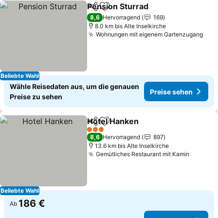
Pension Sturrad
Teilen
Zu Favoriten hinzufügen
Preise seh
8,6
Hervorragend
169
8.0 km bis Alte Inselkirche
Wohnungen mit eigenem Gartenzugang
Prei
Beliebte Wahl
Wähle Reisedaten aus, um die genauen
Preise sehen
Preise zu sehen
Hotel Hanken
Teilen
Zu Favoriten hinzufügen
Preise sehen
3 Sterne
8,6
Hervorragend
897
13.6 km bis Alte Inselkirche
Gemütliches Restaurant mit Kamin
Preise 
Beliebte Wahl
186 €
Ab