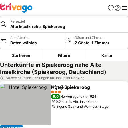
Favoriten
Einlog
Me
Reiseziel
Alte Inselkirche, Spiekeroog
An-/Abreise
Gäste und Zimmer
Daten wählen
2 Gäste, 1 Zimmer
Sortieren
Filtern
Karte
Unterkünfte in Spiekeroog nahe Alte
Inselkirche (Spiekeroog, Deutschland)
So beeinflussen Zahlungen an uns unser Ranking
Hotel Spiekeroog
Teilen
Zu Favoriten hinzufügen
Preise s
3 Sterne
9,0
Hervorragend
924
0.2 km bis Alte Inselkirche
Eigene Spa- und Wellness-Etage
Preise s
Beliebte Wahl