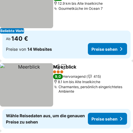
12.9 km bis Alte Inselkirche
Gourmetküche im Ocean 7
Preise sehen
Beliebte Wahl
140 €
Ab
Preise von
14 Websites
Preise sehen
Meerblick
Teilen
Zu Favoriten hinzufügen
Preise sehen
3 Sterne
9,0
Hervorragend
415
8.1 km bis Alte Inselkirche
Charmantes, persönlich eingerichtetes
Ambiente
Wähle Reisedaten aus, um die genauen
Preise sehen
Preise zu sehen