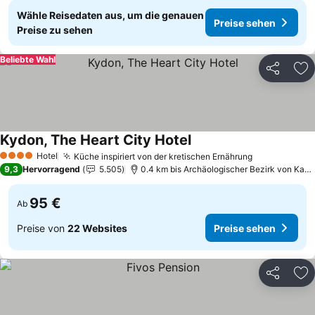
Wähle Reisedaten aus, um die genauen
Preise sehen
Preise zu sehen
Beliebte Wahl
Teilen
Zu
Kydon, The Heart City Hotel
Preise sehen
Hotel
Küche inspiriert von der kretischen Ernährung
Preise sehe
4 Sterne
9,3
Hervorragend
5.505
0.4 km bis Archäologischer Bezirk von Kastel
95 €
Ab
Preise von
22 Websites
Preise sehen
Teilen
Zu