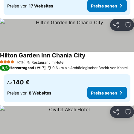
Preise von
17 Websites
Preise sehen
Teilen
Zu
Hilton Garden Inn Chania City
Preise sehen
Hotel
Restaurant im Hotel
Preise sehen
4 Sterne
9,6
Hervorragend
7
0.6 km bis Archäologischer Bezirk von Kastelli
140 €
Ab
Preise von
8 Websites
Preise sehen
Teilen
Zu