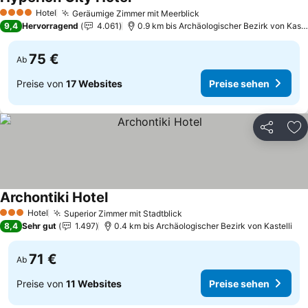
Preise sehen
Hotel
Geräumige Zimmer mit Meerblick
Preise sehen
4 Sterne
9,4
Hervorragend
4.061
0.9 km bis Archäologischer Bezirk von Kastel
75 €
Ab
Preise von
17 Websites
Preise sehen
Teilen
Zu
Archontiki Hotel
Preise sehen
Hotel
Superior Zimmer mit Stadtblick
Preise sehen
3 Sterne
8,4
Sehr gut
1.497
0.4 km bis Archäologischer Bezirk von Kastelli
71 €
Ab
Preise von
11 Websites
Preise sehen