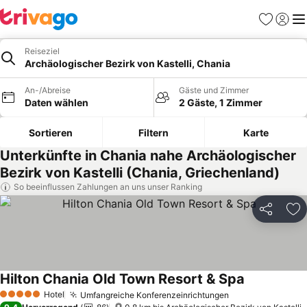
Favoriten
Einlog
Me
Reiseziel
Archäologischer Bezirk von Kastelli, Chania
An-/Abreise
Gäste und Zimmer
Daten wählen
2 Gäste, 1 Zimmer
Sortieren
Filtern
Karte
Unterkünfte in Chania nahe Archäologischer
Bezirk von Kastelli (Chania, Griechenland)
So beeinflussen Zahlungen an uns unser Ranking
Teilen
Zu
Hilton Chania Old Town Resort & Spa
Preise sehe
Hotel
Umfangreiche Konferenzeinrichtungen
Preise sehen
5 Sterne