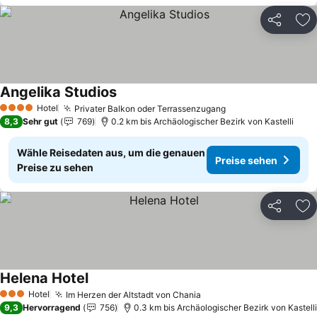
Teilen
Zu
Angelika Studios
Preise sehen
Hotel
Privater Balkon oder Terrassenzugang
Preise sehen
4 Sterne
8,3
Sehr gut
769
0.2 km bis Archäologischer Bezirk von Kastelli
Wähle Reisedaten aus, um die genauen
Preise sehen
Preise zu sehen
Teilen
Zu
Helena Hotel
Preise sehen
Hotel
Im Herzen der Altstadt von Chania
Preise sehen
3 Sterne
9,3
Hervorragend
756
0.3 km bis Archäologischer Bezirk von Kastelli