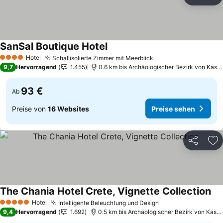
Teilen
Zu
SanSal Boutique Hotel
Preise sehen
Hotel
Schallisolierte Zimmer mit Meerblick
Preise sehen
4 Sterne
9,7
Hervorragend
1.455
0.6 km bis Archäologischer Bezirk von Kastel
93 €
Ab
Preise von
16 Websites
Preise sehen
Teilen
Zu
The Chania Hotel Crete, Vignette Collection
Pre
Hotel
Intelligente Beleuchtung und Design
Preise sehen
5 Sterne
9,4
Hervorragend
1.692
0.5 km bis Archäologischer Bezirk von Kastel