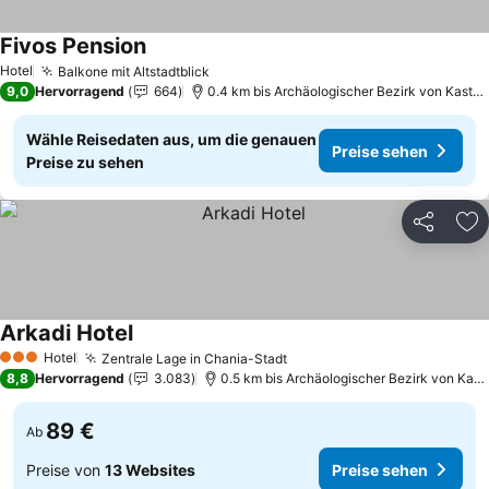
Fivos Pension
Preise sehen
Hotel
Balkone mit Altstadtblick
Preise sehen
9,0
Hervorragend
664
0.4 km bis Archäologischer Bezirk von Kastell
Wähle Reisedaten aus, um die genauen
Preise sehen
Preise zu sehen
Teilen
Zu
Arkadi Hotel
Preise sehen
Hotel
Zentrale Lage in Chania-Stadt
Preise sehen
3 Sterne
8,8
Hervorragend
3.083
0.5 km bis Archäologischer Bezirk von Kaste
89 €
Ab
Preise von
13 Websites
Preise sehen