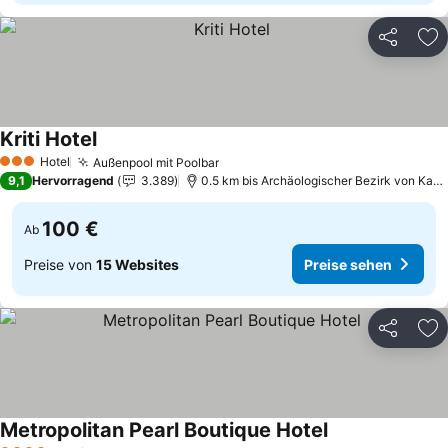
Teilen
Zu
Kriti Hotel
Preise sehen
Hotel
Außenpool mit Poolbar
Preise sehen
3 Sterne
9,1
Hervorragend
3.389
0.5 km bis Archäologischer Bezirk von Kastel
100 €
Ab
Preise von
15 Websites
Preise sehen
Teilen
Zu
Metropolitan Pearl Boutique Hotel
Preise sehen