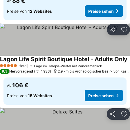
88 €
Ab
Preise von
12 Websites
Preise sehen
Teilen
Zu
Lagon Life Spirit Boutique Hotel - Adults Only
P
Hotel
Lage im Halepa-Viertel mit Panoramablick
Preise sehen
5 Sterne
9,3
Hervorragend
1.933
2.9 km bis Archäologischer Bezirk von Kastel
106 €
Ab
Preise von
15 Websites
Preise sehen
Teilen
Zu