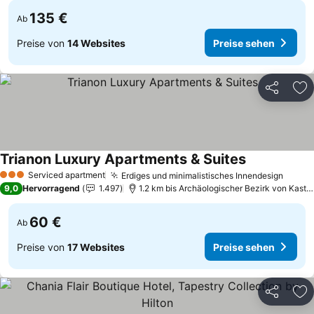
135 €
Ab
Preise von
14 Websites
Preise sehen
Teilen
Zu
Trianon Luxury Apartments & Suites
Preise sehen
Serviced apartment
Erdiges und minimalistisches Innendesign
Preis
3 Sterne
9,0
Hervorragend
1.497
1.2 km bis Archäologischer Bezirk von Kastell
60 €
Ab
Preise von
17 Websites
Preise sehen
Teilen
Zu