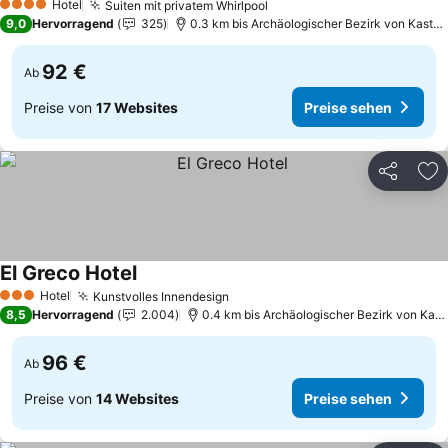
Hotel
Suiten mit privatem Whirlpool
Preise sehen
4 Sterne
9,0
Hervorragend
325
0.3 km bis Archäologischer Bezirk von Kastell
92 €
Ab
Preise von
17 Websites
Preise sehen
Teilen
Zu
El Greco Hotel
Preise sehen
Hotel
Kunstvolles Innendesign
Preise sehen
3 Sterne
8,5
Hervorragend
2.004
0.4 km bis Archäologischer Bezirk von Kaste
96 €
Ab
Preise von
14 Websites
Preise sehen