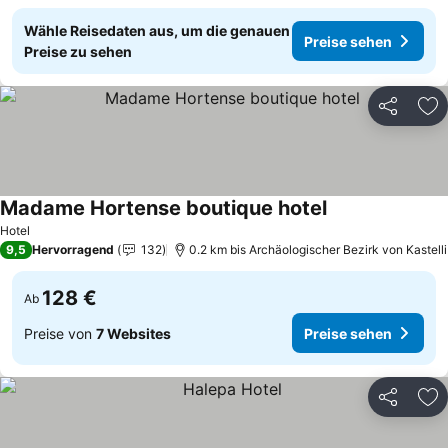
Wähle Reisedaten aus, um die genauen
Preise sehen
Preise zu sehen
Teilen
Zu
Madame Hortense boutique hotel
Preise sehen
Hotel
9,5
Hervorragend
132
0.2 km bis Archäologischer Bezirk von Kastelli
128 €
Ab
Preise von
7 Websites
Preise sehen
Teilen
Zu