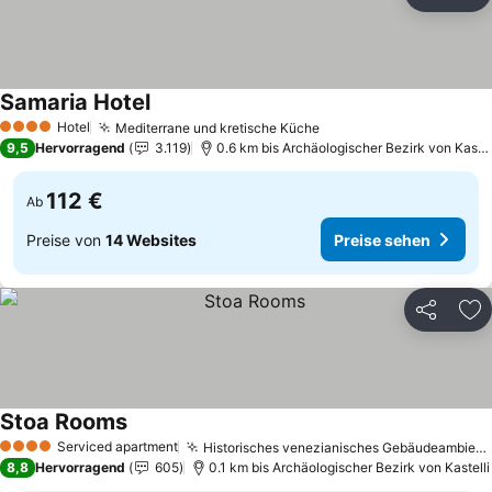
Teilen
Zu
Samaria Hotel
Preise sehen
Hotel
Mediterrane und kretische Küche
Preise sehen
4 Sterne
9,5
Hervorragend
3.119
0.6 km bis Archäologischer Bezirk von Kastel
112 €
Ab
Preise von
14 Websites
Preise sehen
Teilen
Zu
Stoa Rooms
Preise sehen
Serviced apartment
Historisches venezianisches Gebäudeambiente
4 Sterne
8,8
Hervorragend
605
0.1 km bis Archäologischer Bezirk von Kastelli