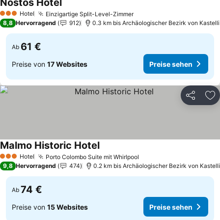
Nostos Hotel
Preise sehen
Hotel
Einzigartige Split-Level-Zimmer
Preise sehen
3 Sterne
8,8
Hervorragend
912
0.3 km bis Archäologischer Bezirk von Kastelli
61 €
Ab
Preise von
17 Websites
Preise sehen
Teilen
Zu
Malmo Historic Hotel
Preise sehen
Hotel
Porto Colombo Suite mit Whirlpool
Preise sehen
3 Sterne
9,8
Hervorragend
474
0.2 km bis Archäologischer Bezirk von Kastelli
74 €
Ab
Preise von
15 Websites
Preise sehen