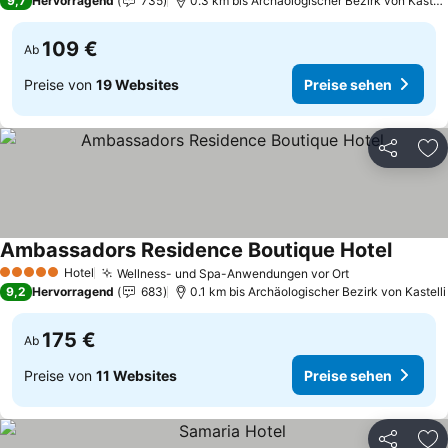
9,7
Hervorragend
735
0.3 km bis Archäologischer Bezirk von Kastell
109 €
Ab
Preise von
19 Websites
Preise sehen
Teilen
Zu
Ambassadors Residence Boutique Hotel
Preise 
Hotel
Wellness- und Spa-Anwendungen vor Ort
Preise sehen
5 Sterne
9,2
Hervorragend
683
0.1 km bis Archäologischer Bezirk von Kastelli
175 €
Ab
Preise von
11 Websites
Preise sehen