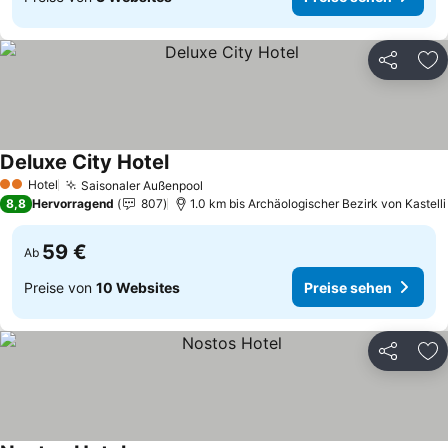
Teilen
Zu
Deluxe City Hotel
Preise sehen
Hotel
Saisonaler Außenpool
Preise sehen
2 Sterne
8,8
Hervorragend
807
1.0 km bis Archäologischer Bezirk von Kastelli
59 €
Ab
Preise von
10 Websites
Preise sehen
Teilen
Zu