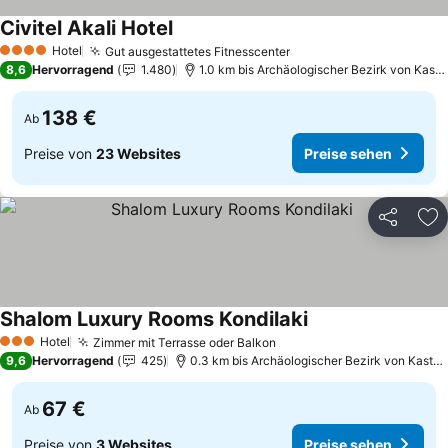
Civitel Akali Hotel
Preise sehen
Hotel
Gut ausgestattetes Fitnesscenter
Preise sehen
4 Sterne
8,6
Hervorragend
1.480
1.0 km bis Archäologischer Bezirk von Kastel
138 €
Ab
Preise von
23 Websites
Preise sehen
Teilen
Zu
Shalom Luxury Rooms Kondilaki
Preise sehen
Hotel
Zimmer mit Terrasse oder Balkon
Preise sehen
3 Sterne
9,6
Hervorragend
425
0.3 km bis Archäologischer Bezirk von Kastell
67 €
Ab
Preise von
3 Websites
Preise sehen