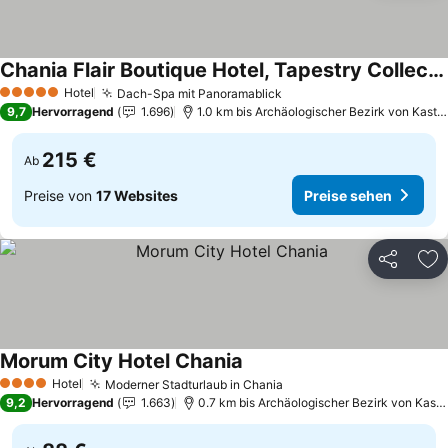
Chania Flair Boutique Hotel, Tapestry Collection by Hilton
Preise sehen
Hotel
Dach-Spa mit Panoramablick
Preise sehen
5 Sterne
9,7
Hervorragend
1.696
1.0 km bis Archäologischer Bezirk von Kastell
215 €
Ab
Preise von
17 Websites
Preise sehen
Teilen
Zu
Morum City Hotel Chania
Preise sehen
Hotel
Moderner Stadturlaub in Chania
Preise sehen
4 Sterne
9,2
Hervorragend
1.663
0.7 km bis Archäologischer Bezirk von Kastel