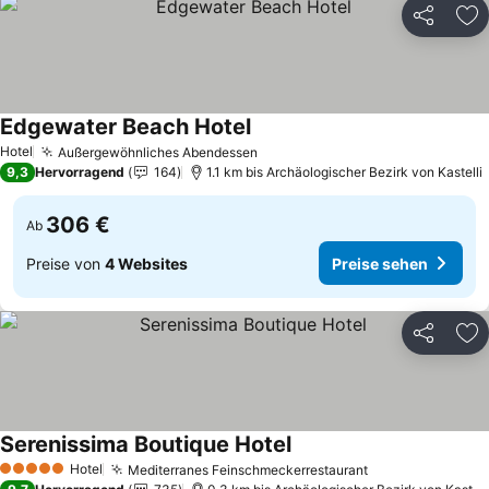
Teilen
Zu
Edgewater Beach Hotel
Preise sehen
Hotel
Außergewöhnliches Abendessen
Preise sehen
9,3
Hervorragend
164
1.1 km bis Archäologischer Bezirk von Kastelli
306 €
Ab
Preise von
4 Websites
Preise sehen
Teilen
Zu
Serenissima Boutique Hotel
Preise sehen
Hotel
Mediterranes Feinschmeckerrestaurant
Preise sehen
5 Sterne