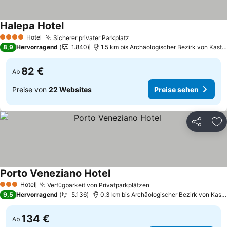
Halepa Hotel
Preise sehen
Hotel
Sicherer privater Parkplatz
Preise sehen
4 Sterne
8,9
Hervorragend
1.840
1.5 km bis Archäologischer Bezirk von Kastel
82 €
Ab
Preise von
22 Websites
Preise sehen
Teilen
Zu
Porto Veneziano Hotel
Preise sehen
Hotel
Verfügbarkeit von Privatparkplätzen
Preise sehen
3 Sterne
9,5
Hervorragend
5.136
0.3 km bis Archäologischer Bezirk von Kastel
134 €
Ab