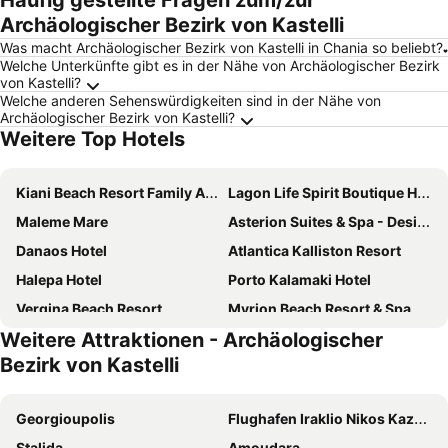
Häufig gestellte Fragen zum/zur
Archäologischer Bezirk von Kastelli
Was macht Archäologischer Bezirk von Kastelli in Chania so beliebt?
Welche Unterkünfte gibt es in der Nähe von Archäologischer Bezirk
von Kastelli?
Welche anderen Sehenswürdigkeiten sind in der Nähe von
Archäologischer Bezirk von Kastelli?
Weitere Top Hotels
Kiani Beach Resort Family All-Inclusive
Lagon Life Spirit Boutique Hotel - Adults Only
Maleme Mare
Asterion Suites & Spa - Designed for Adults
Danaos Hotel
Atlantica Kalliston Resort
Halepa Hotel
Porto Kalamaki Hotel
Vergina Beach Resort
Myrion Beach Resort & Spa - Adults Only
Weitere Attraktionen - Archäologischer
JW Marriott Crete Resort & Spa
Almyrida Resort
Bezirk von Kastelli
Galini Sea View
Silver Beach Hotel
Chania Flair Boutique Hotel, Tapestry Collection by Hilton
Atlantica Ocean Beach Resort
Georgioupolis
Flughafen Iraklio Nikos Kazantzakis
Creta Vitalis
Sunrise Village Hotel
Stalida
Amoudara