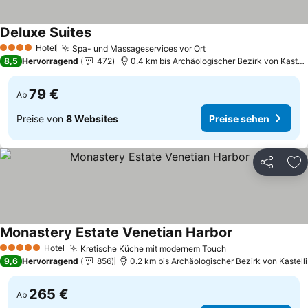
Deluxe Suites
Preise sehen
Hotel
Spa- und Massageservices vor Ort
Preise sehen
4 Sterne
8,5
Hervorragend
472
0.4 km bis Archäologischer Bezirk von Kastell
79 €
Ab
Preise von
8 Websites
Preise sehen
Teilen
Zu
Monastery Estate Venetian Harbor
Preise sehen
Hotel
Kretische Küche mit modernem Touch
Preise sehen
5 Sterne
9,6
Hervorragend
856
0.2 km bis Archäologischer Bezirk von Kastelli
265 €
Ab