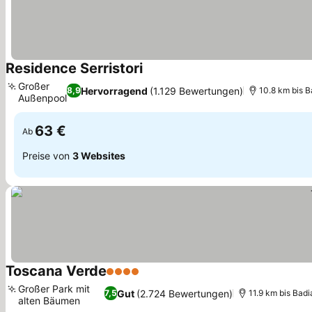
Residence Serristori
Preise sehen
Großer
Hervorragend
(1.129 Bewertungen)
8,9
10.8 km bis B
Außenpool
Preise sehen
63 €
Ab
Preise von
3 Websites
Toscana Verde
4 Sterne
Preise sehen
Großer Park mit
Gut
(2.724 Bewertungen)
7,5
11.9 km bis Badi
alten Bäumen
Preise sehen