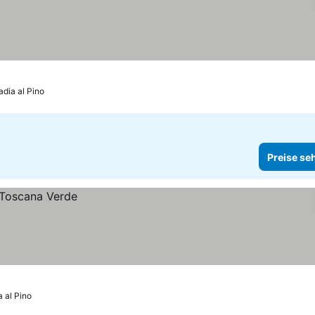
adia al Pino
Preise se
a al Pino