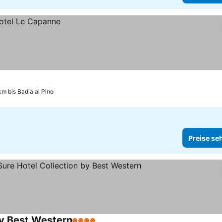
km bis Badia al Pino
Preise se
by Best Western