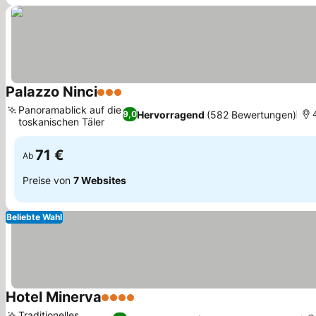
Palazzo Ninci
3 Sterne
Preise sehen
Panoramablick auf die
Hervorragend
(582 Bewertungen)
9,0
toskanischen Täler
Preise sehen
71 €
Ab
Preise von
7 Websites
Beliebte Wahl
Hotel Minerva
4 Sterne
Preise sehen
Traditionelles