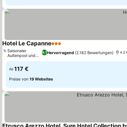
Hotel Le Capanne
3 Sterne
Preise sehen
Saisonaler
Hervorragend
(2.182 Bewertungen)
9,1
4.2 
Außenpool und
Preise sehen
Garten
117 €
Ab
Preise von
19 Websites
Etrusco Arezzo Hotel, Sure Hotel Collection 