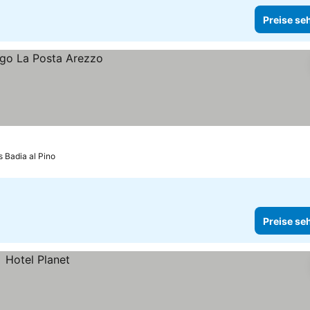
Preise se
s Badia al Pino
Preise se