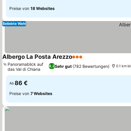
Preise von
18 Websites
Beliebte Wahl
Albergo La Posta Arezzo
3 Sterne
Preise sehen
Panoramablick auf
Sehr gut
(782 Bewertungen)
8,2
0.1 km bi
das Val di Chiana
Preise sehen
86 €
Ab
Preise von
7 Websites