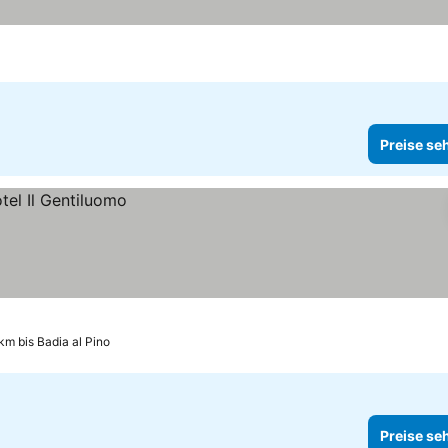
Preise se
 km bis Badia al Pino
Preise se