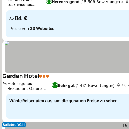
Hervorragend
(18.509 Bewertungen)
8,8
toskanisches
Preise sehen
Restaurant
84 €
Ab
Preise von
23 Websites
Garden Hotel
3 Sterne
Preise sehen
Hoteleigenes
Sehr gut
(1.431 Bewertungen)
8,4
4.0 
Restaurant Osteria
Preise sehen
Moderna
Wähle Reisedaten aus, um die genauen Preise zu sehen
Beliebte Wahl