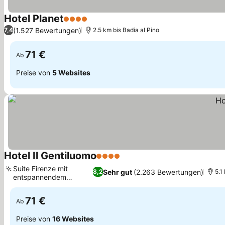
Hotel Planet
4 Sterne
Preise sehen
(1.527 Bewertungen)
7,4
2.5 km bis Badia al Pino
71 €
Ab
Preise von
5 Websites
Hotel Il Gentiluomo
4 Sterne
Preise sehen
Suite Firenze mit
Sehr gut
(2.263 Bewertungen)
8,2
5.1
entspannendem
Preise sehen
Whirlpool
71 €
Ab
Preise von
16 Websites