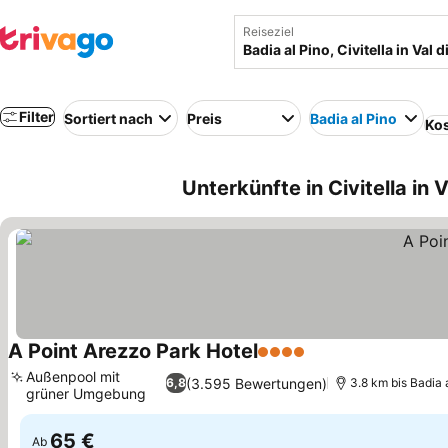
Reiseziel
Filter
Sortiert nach
Preis
Badia al Pino
Kos
Unterkünfte in Civitella in 
A Point Arezzo Park Hotel
4 Sterne
Preise sehen
Außenpool mit
(3.595 Bewertungen)
6,8
3.8 km bis Badia 
grüner Umgebung
Preise sehen
65 €
Ab