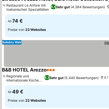
Restaurant Le Anfore mit
Sehr gut
(4.384 Bewertungen)
8,4
toskanischen Spezialitäten
Preise sehen
74 €
Ab
Preise von
23 Websites
Beliebte Wahl
B&B HOTEL Arezzo
3 Sterne
Preise sehen
Regionale und
Sehr gut
(5.440 Bewertungen)
8,3
9.7
internationale Küche
Preise sehen
vor Ort
49 €
Ab
Preise von
22 Websites