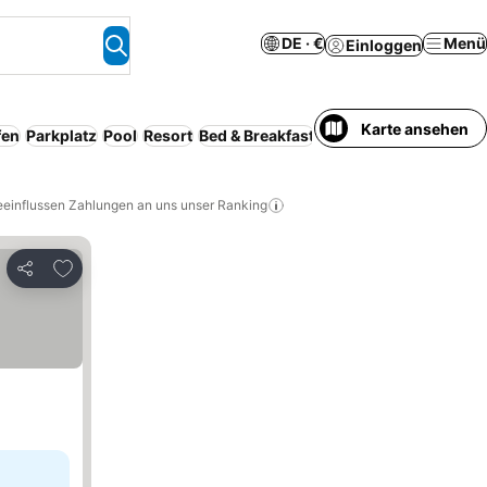
DE · €
Menü
Einloggen
Karte ansehen
fen
Parkplatz
Pool
Resort
Bed & Breakfast
Serviced apartment
G
eeinflussen Zahlungen an uns unser Ranking
Zu Favoriten hinzufügen
Teilen