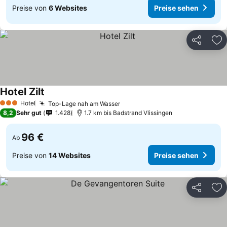
Preise von
6 Websites
Preise sehen
Teilen
Zu
Hotel Zilt
Hotel
Top-Lage nah am Wasser
3 Sterne
8,2
Sehr gut
1.428
1.7 km bis Badstrand Vlissingen
96 €
Ab
Preise von
14 Websites
Preise sehen
Teilen
Zu