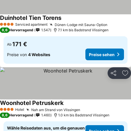
Duinhotel Tien Torens
Serviced apartment
Dünen-Lodge mit Sauna-Option
4 Sterne
8,6
Hervorragend
1.547
7.1 km bis Badstrand Vlissingen
171 €
Ab
Preise von
4 Websites
Preise sehen
Teilen
Zu
Woonhotel Petruskerk
Hotel
Nah am Strand von Vlissingen
4 Sterne
8,6
Hervorragend
1.460
1.0 km bis Badstrand Vlissingen
Wähle Reisedaten aus, um die genauen