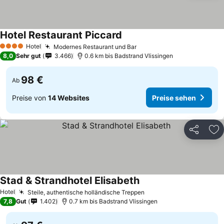
Hotel Restaurant Piccard
Hotel
Modernes Restaurant und Bar
4 Sterne
8,0
Sehr gut
3.466
0.6 km bis Badstrand Vlissingen
98 €
Ab
Preise von
14 Websites
Preise sehen
Teilen
Zu
Stad & Strandhotel Elisabeth
Hotel
Steile, authentische holländische Treppen
7,8
Gut
1.402
0.7 km bis Badstrand Vlissingen