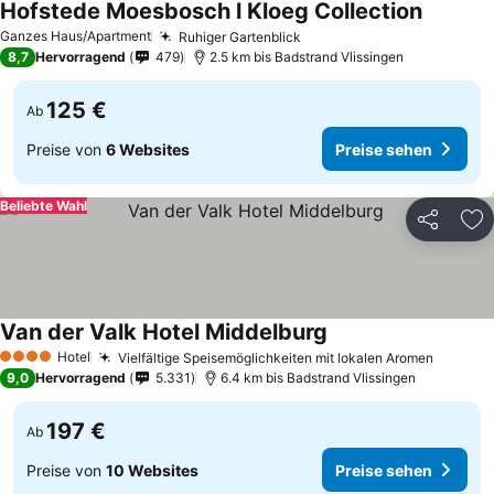
Hofstede Moesbosch l Kloeg Collection
Ganzes Haus/Apartment
Ruhiger Gartenblick
8,7
Hervorragend
479
2.5 km bis Badstrand Vlissingen
125 €
Ab
Preise von
6 Websites
Preise sehen
Beliebte Wahl
Teilen
Zu
Van der Valk Hotel Middelburg
Hotel
Vielfältige Speisemöglichkeiten mit lokalen Aromen
4 Sterne
9,0
Hervorragend
5.331
6.4 km bis Badstrand Vlissingen
197 €
Ab
Preise von
10 Websites
Preise sehen