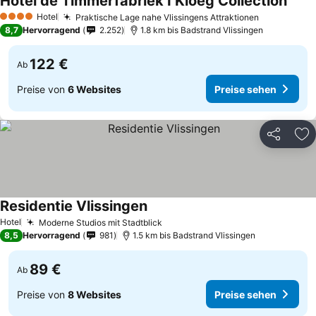
Hotel de Timmerfabriek I Kloeg Collection
Hotel
Praktische Lage nahe Vlissingens Attraktionen
4 Sterne
8,7
Hervorragend
2.252
1.8 km bis Badstrand Vlissingen
122 €
Ab
Preise von
6 Websites
Preise sehen
Teilen
Zu
Residentie Vlissingen
Hotel
Moderne Studios mit Stadtblick
8,5
Hervorragend
981
1.5 km bis Badstrand Vlissingen
89 €
Ab
Preise von
8 Websites
Preise sehen