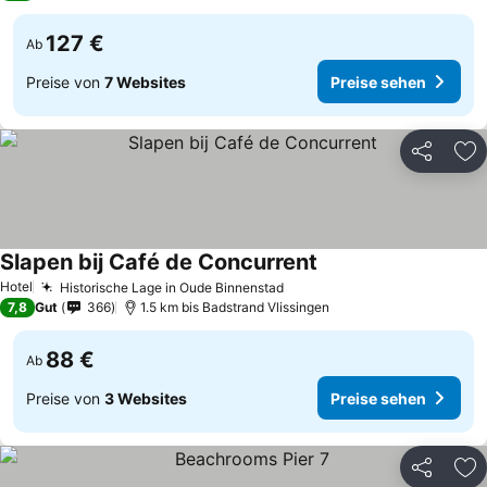
127 €
Ab
Preise von
7 Websites
Preise sehen
Teilen
Zu
Slapen bij Café de Concurrent
Hotel
Historische Lage in Oude Binnenstad
7,8
Gut
366
1.5 km bis Badstrand Vlissingen
88 €
Ab
Preise von
3 Websites
Preise sehen
Teilen
Zu