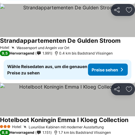
Teilen
Zu
Strandappartementen De Gulden Stroom
Hotel
Wassersport und Angeln vor Ort
9,5
Hervorragend
1.991
0.4 km bis Badstrand Vlissingen
Wähle Reisedaten aus, um die genauen
Preise sehen
Preise zu sehen
Teilen
Zu
Hotelboot Koningin Emma I Kloeg Collection
Hotel
Luxuriöse Kabinen mit moderner Ausstattung
3 Sterne
8,8
Hervorragend
1.151
1.7 km bis Badstrand Vlissingen