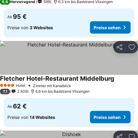
8,6
Hervorragend
599
6.3 km bis Badstrand Vlissingen
95 €
Ab
Preise von
3 Websites
Preise sehen
Teilen
Zu
Fletcher Hotel-Restaurant Middelburg
Hotel
Zimmer mit Kanalblick
4 Sterne
7,1
2.509
6.6 km bis Badstrand Vlissingen
62 €
Ab
Preise von
14 Websites
Preise sehen