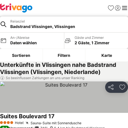
Favoriten
Einlog
Me
Reiseziel
Badstrand Vlissingen, Vlissingen
An-/Abreise
Gäste und Zimmer
Daten wählen
2 Gäste, 1 Zimmer
Sortieren
Filtern
Karte
Unterkünfte in Vlissingen nahe Badstrand
Vlissingen (Vlissingen, Niederlande)
So beeinflussen Zahlungen an uns unser Ranking
Teilen
Zu
Suites Boulevard 17
Hotel
Sauna-Suite mit Sonnendusche
4 Sterne