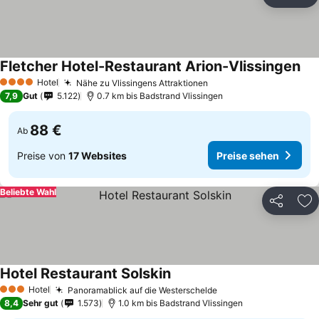
Teilen
Zu
Fletcher Hotel-Restaurant Arion-Vlissingen
Hotel
Nähe zu Vlissingens Attraktionen
4 Sterne
7,9
Gut
5.122
0.7 km bis Badstrand Vlissingen
88 €
Ab
Preise von
17 Websites
Preise sehen
Beliebte Wahl
Teilen
Zu
Hotel Restaurant Solskin
Hotel
Panoramablick auf die Westerschelde
3 Sterne
8,4
Sehr gut
1.573
1.0 km bis Badstrand Vlissingen