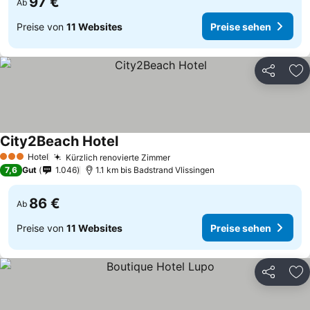
97 €
Ab
Preise von
11 Websites
Preise sehen
Teilen
Zu
City2Beach Hotel
Hotel
Kürzlich renovierte Zimmer
3 Sterne
7,6
Gut
1.046
1.1 km bis Badstrand Vlissingen
86 €
Ab
Preise von
11 Websites
Preise sehen
Teilen
Zu