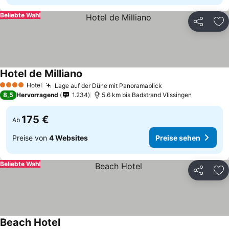
Beliebte Wahl
Teilen
Zu
Hotel de Milliano
Hotel
Lage auf der Düne mit Panoramablick
4 Sterne
8,5
Hervorragend
1.234
5.6 km bis Badstrand Vlissingen
175 €
Ab
Preise von
4 Websites
Preise sehen
Beliebte Wahl
Teilen
Zu
Beach Hotel