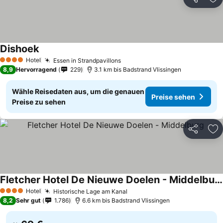
Teilen
Zu
Dishoek
Hotel
Essen in Strandpavillons
4 Sterne
8,9
Hervorragend
229
3.1 km bis Badstrand Vlissingen
Wähle Reisedaten aus, um die genauen
Preise sehen
Preise zu sehen
Teilen
Zu
Fletcher Hotel De Nieuwe Doelen - Middelburg
Hotel
Historische Lage am Kanal
4 Sterne
8,2
Sehr gut
1.786
6.6 km bis Badstrand Vlissingen