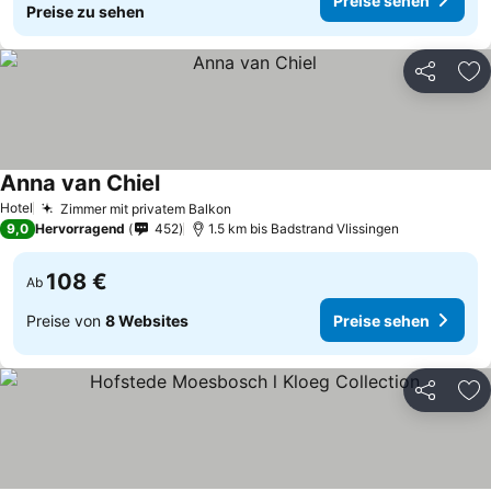
Preise sehen
Preise zu sehen
Teilen
Zu
Anna van Chiel
Hotel
Zimmer mit privatem Balkon
9,0
Hervorragend
452
1.5 km bis Badstrand Vlissingen
108 €
Ab
Preise von
8 Websites
Preise sehen
Teilen
Zu