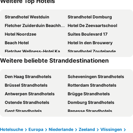
Weitere Top Hotels
Strandhotel Westduin
Strandhotel Domburg
Fletcher Zuiderduin Beachhotel
Hotel De Zeevaartschool
Hotel Noordzee
Suites Boulevard 17
Beach Hotel
Hotel In den Brouwery
Fletcher Wellness-Hotel Kamperduinen
Strandhotel Zoutelande
Weitere beliebte Stranddestinationen
Fletcher Hotel-Restaurant Nieuwvliet Bad
Strandhotel Duinoord
Badhotel Domburg
Duinhotel Haga
Den Haag Strandhotels
Scheveningen Strandhotels
Fletcher Hotel-Restaurant Arion-Vlissingen
Strandhotel
Brüssel Strandhotels
Rotterdam Strandhotels
Strandhotel Bos en Duin
Hotel Duinlust
Antwerpen Strandhotels
Brügge Strandhotels
Hotel Bosch En Zee
Fletcher Hotel-Restaurant de Dikke van Dale
Ostende Strandhotels
Domburg Strandhotels
Fletcher Hotel-Restaurant Middelburg
Hotel de Schelde
Gent Strandhotels
Renesse Strandhotels
Hotel Bommelje
Van der Valk Hotel Middelburg
Vlissingen Strandhotels
Blankenberge Strandhotels
Boutique Hotel Charleys
Hotel de Blanke Top
Veere Strandhotels
De Haan Strandhotels
Fletcher Hotel-Restaurant Het Veerse Meer
Noordzee, Hotel & Spa
Hotelsuche
Europa
Niederlande
Zeeland
Vlissingen