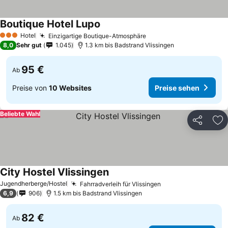
Boutique Hotel Lupo
Hotel
Einzigartige Boutique-Atmosphäre
3 Sterne
8,0
Sehr gut
1.045
1.3 km bis Badstrand Vlissingen
95 €
Ab
Preise von
10 Websites
Preise sehen
Beliebte Wahl
Teilen
Zu
City Hostel Vlissingen
Jugendherberge/Hostel
Fahrradverleih für Vlissingen
6,9
906
1.5 km bis Badstrand Vlissingen
82 €
Ab