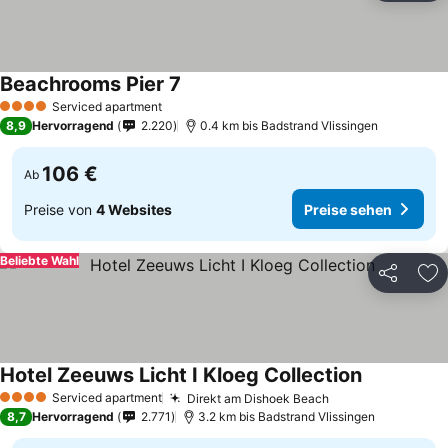
Beachrooms Pier 7
Serviced apartment
4 Sterne
8,9
Hervorragend
2.220
0.4 km bis Badstrand Vlissingen
106 €
Ab
Preise von
4 Websites
Preise sehen
Beliebte Wahl
Teilen
Zu
Hotel Zeeuws Licht I Kloeg Collection
Serviced apartment
Direkt am Dishoek Beach
4 Sterne
8,7
Hervorragend
2.771
3.2 km bis Badstrand Vlissingen