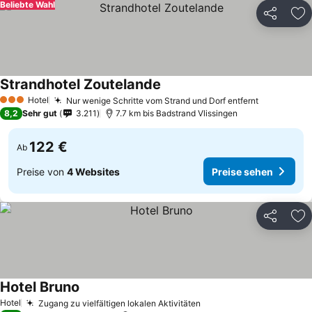
Beliebte Wahl
Teilen
Zu
Strandhotel Zoutelande
Hotel
Nur wenige Schritte vom Strand und Dorf entfernt
3 Sterne
8,2
Sehr gut
3.211
7.7 km bis Badstrand Vlissingen
122 €
Ab
Preise von
4 Websites
Preise sehen
Teilen
Zu
Hotel Bruno
Hotel
Zugang zu vielfältigen lokalen Aktivitäten