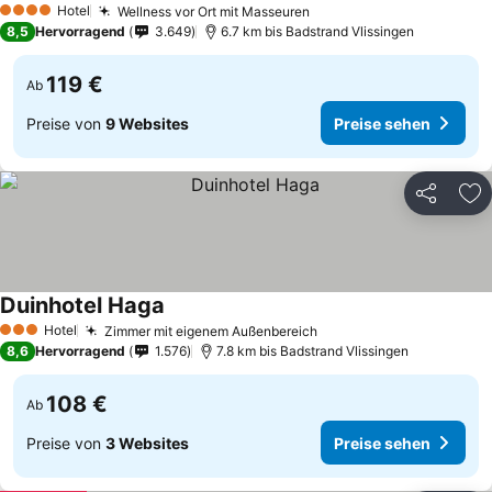
Hotel
Wellness vor Ort mit Masseuren
4 Sterne
8,5
Hervorragend
3.649
6.7 km bis Badstrand Vlissingen
119 €
Ab
Preise von
9 Websites
Preise sehen
Teilen
Zu
Duinhotel Haga
Hotel
Zimmer mit eigenem Außenbereich
3 Sterne
8,6
Hervorragend
1.576
7.8 km bis Badstrand Vlissingen
108 €
Ab
Preise von
3 Websites
Preise sehen