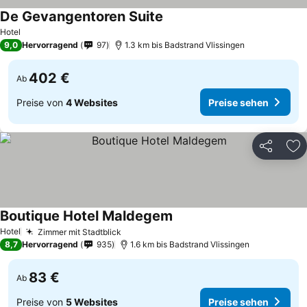
De Gevangentoren Suite
Hotel
9,0
Hervorragend
97
1.3 km bis Badstrand Vlissingen
402 €
Ab
Preise von
4 Websites
Preise sehen
Teilen
Zu
Boutique Hotel Maldegem
Hotel
Zimmer mit Stadtblick
8,7
Hervorragend
935
1.6 km bis Badstrand Vlissingen
83 €
Ab
Preise von
5 Websites
Preise sehen