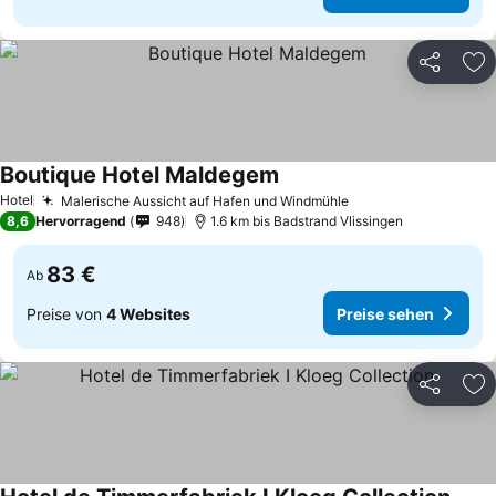
Teilen
Zu
Boutique Hotel Maldegem
Hotel
Malerische Aussicht auf Hafen und Windmühle
8,6
Hervorragend
948
1.6 km bis Badstrand Vlissingen
83 €
Ab
Preise von
4 Websites
Preise sehen
Teilen
Zu