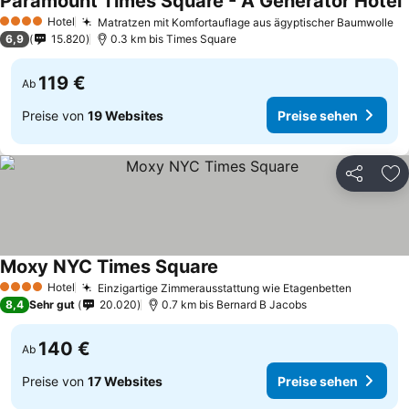
Paramount Times Square - A Generator Hotel
Hotel
Matratzen mit Komfortauflage aus ägyptischer Baumwolle
4 Sterne
6,9
15.820
0.3 km bis Times Square
119 €
Ab
Preise von
19 Websites
Preise sehen
Teilen
Zu
Moxy NYC Times Square
Hotel
Einzigartige Zimmerausstattung wie Etagenbetten
4 Sterne
8,4
Sehr gut
20.020
0.7 km bis Bernard B Jacobs
140 €
Ab
Preise von
17 Websites
Preise sehen