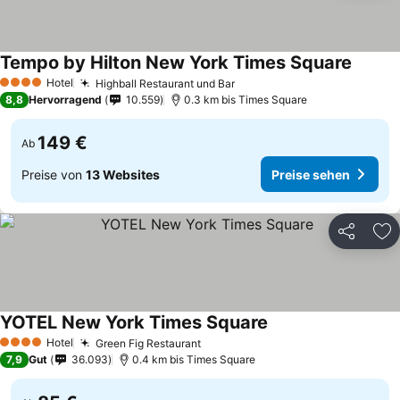
Tempo by Hilton New York Times Square
Hotel
Highball Restaurant und Bar
4 Sterne
8,8
Hervorragend
10.559
0.3 km bis Times Square
149 €
Ab
Preise von
13 Websites
Preise sehen
Teilen
Zu
YOTEL New York Times Square
Hotel
Green Fig Restaurant
4 Sterne
7,9
Gut
36.093
0.4 km bis Times Square