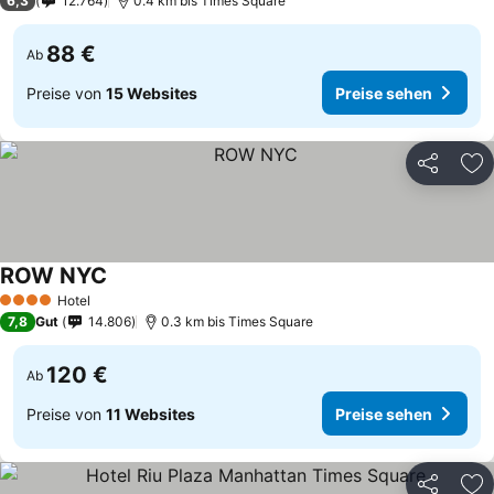
6,3
12.764
0.4 km bis Times Square
88 €
Ab
Preise von
15 Websites
Preise sehen
Teilen
Zu
ROW NYC
Hotel
4 Sterne
7,8
Gut
14.806
0.3 km bis Times Square
120 €
Ab
Preise von
11 Websites
Preise sehen