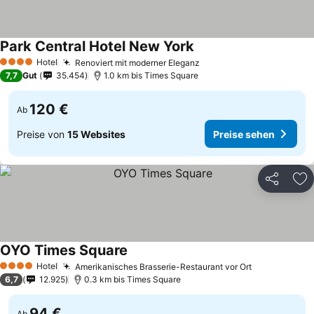
Park Central Hotel New York
Hotel
Renoviert mit moderner Eleganz
4 Sterne
7,7
Gut
35.454
1.0 km bis Times Square
120 €
Ab
Preise von
15 Websites
Preise sehen
Teilen
Zu
OYO Times Square
Hotel
Amerikanisches Brasserie-Restaurant vor Ort
4 Sterne
6,7
12.925
0.3 km bis Times Square
94 €
Ab