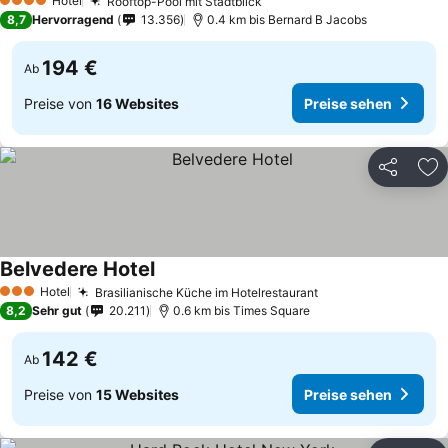
Hotel
Rooftop-Pool mit Stadtblick
4 Sterne
8,7
Hervorragend
13.356
0.4 km bis Bernard B Jacobs
194 €
Ab
Preise von
16 Websites
Preise sehen
Teilen
Zu
Belvedere Hotel
Hotel
Brasilianische Küche im Hotelrestaurant
3 Sterne
8,2
Sehr gut
20.211
0.6 km bis Times Square
142 €
Ab
Preise von
15 Websites
Preise sehen