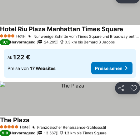
Teilen
Zu
Hotel Riu Plaza Manhattan Times Square
Hotel
Nur wenige Schritte vom Times Square und Broadway entfernt
4 Sterne
9,1
Hervorragend
24.295
0.3 km bis Bernard B Jacobs
122 €
Ab
Preise von
17 Websites
Preise sehen
Teilen
Zu
The Plaza
Hotel
Französischer Renaissance-Schlossstil
5 Sterne
9,0
Hervorragend
13.567
1.3 km bis Times Square