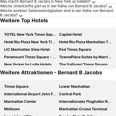
Was macht Bernard B Jacobs in New York so beliebt?
Welche Unterkünfte gibt es in der Nähe von Bernard B Jacobs?
Welche anderen Sehenswürdigkeiten sind in der Nähe von Bernard
B Jacobs?
Weitere Top Hotels
YOTEL New York Times Square
Capital Hotel
Hotel Riu Plaza New York Times Square
Hotel Riu Plaza Manhattan Times Square
LIC Manhattan View Hotel
Pod Times Square
Paramount Times Square - A Generator Hotel
TownePlace Suites by Marriott New York Long Island City/Manhattan View
New Yorker by Lotte Hotels
The Gallivant Times Square
Weitere Attraktionen - Bernard B Jacobs
Holiday Inn New York City - Times Square By Ihg
Residence Inn by Marriott New York JFK Airport
Wingate by Wyndham Long Island City
Sheraton New York Times Square Hotel
Times Square
Lower Manhattan
The Leo House
The Manhattan at Times Square Hotel
International Airport John F. Kennedy
Central Park
New York Marriott Marquis
Moxy NYC Times Square
Manhattan Center
Internationaler Flughafen Newark Liberty
Hampton Inn Manhattan-Chelsea
ROW NYC
Midtown
Manhattan Cruise Terminal
Tempo by Hilton New York Times Square
The Plaza