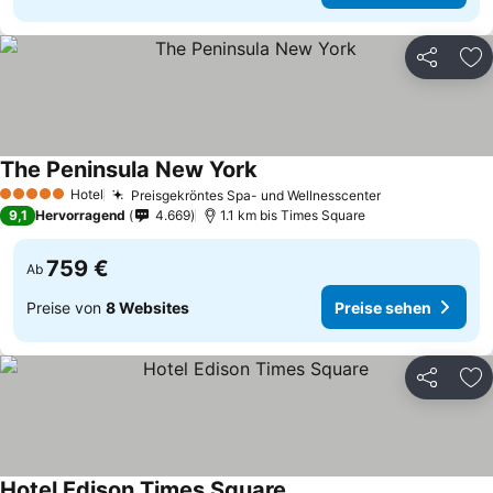
Teilen
Zu
The Peninsula New York
Hotel
Preisgekröntes Spa- und Wellnesscenter
5 Sterne
9,1
Hervorragend
4.669
1.1 km bis Times Square
759 €
Ab
Preise von
8 Websites
Preise sehen
Teilen
Zu
Hotel Edison Times Square