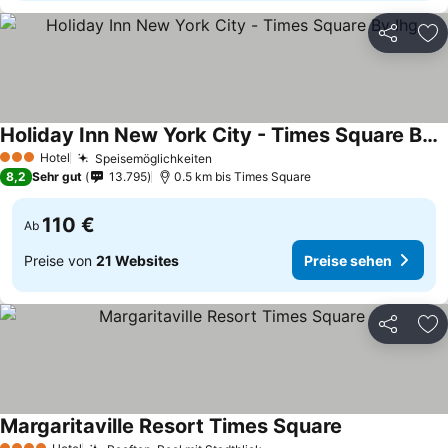
Teilen
Zu
Holiday Inn New York City - Times Square By Ihg
Hotel
Speisemöglichkeiten
3 Sterne
8,2
Sehr gut
13.795
0.5 km bis Times Square
110 €
Ab
Preise von
21 Websites
Preise sehen
Teilen
Zu
Margaritaville Resort Times Square