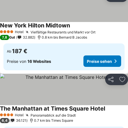
New York Hilton Midtown
Hotel
Vielfältige Restaurants und Markt vor Ort
4 Sterne
7,8
Gut
32.882
0.8 km bis Bernard B Jacobs
187 €
Ab
Preise von
16 Websites
Preise sehen
Teilen
Zu
The Manhattan at Times Square Hotel
Hotel
Panoramablick auf die Stadt
4 Sterne
6,4
36.121
0.7 km bis Times Square