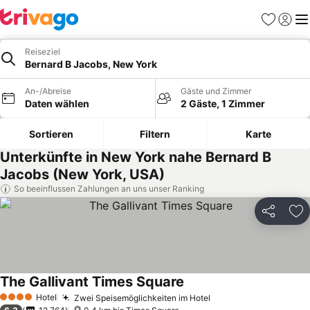
Favoriten
Einlog
Me
Reiseziel
Bernard B Jacobs, New York
An-/Abreise
Gäste und Zimmer
Daten wählen
2 Gäste, 1 Zimmer
Sortieren
Filtern
Karte
Unterkünfte in New York nahe Bernard B
Jacobs (New York, USA)
So beeinflussen Zahlungen an uns unser Ranking
Teilen
Zu
The Gallivant Times Square
Hotel
Zwei Speisemöglichkeiten im Hotel
4 Sterne