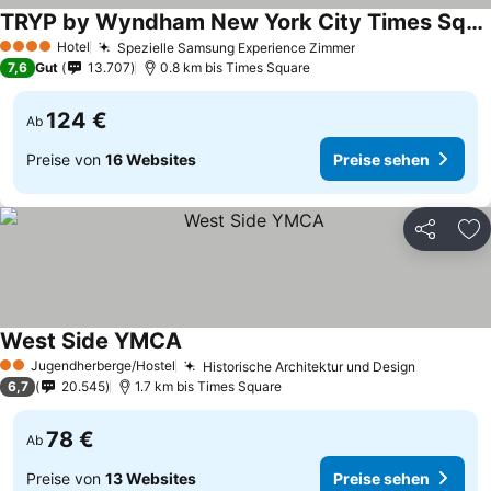
TRYP by Wyndham New York City Times Square / Midtown
Hotel
Spezielle Samsung Experience Zimmer
4 Sterne
7,6
Gut
13.707
0.8 km bis Times Square
124 €
Ab
Preise von
16 Websites
Preise sehen
Teilen
Zu
West Side YMCA
Jugendherberge/Hostel
Historische Architektur und Design
2 Sterne
6,7
20.545
1.7 km bis Times Square
78 €
Ab
Preise von
13 Websites
Preise sehen