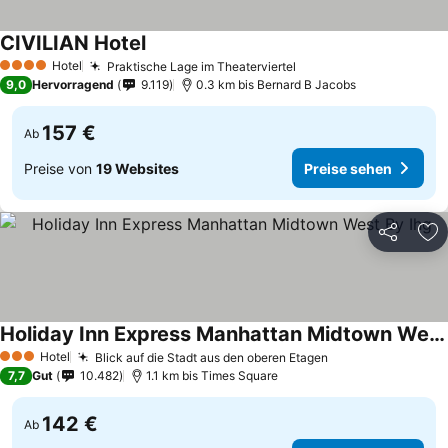
CIVILIAN Hotel
Hotel
Praktische Lage im Theaterviertel
4 Sterne
9,0
Hervorragend
9.119
0.3 km bis Bernard B Jacobs
157 €
Ab
Preise von
19 Websites
Preise sehen
Teilen
Zu
Holiday Inn Express Manhattan Midtown West By Ihg
Hotel
Blick auf die Stadt aus den oberen Etagen
3 Sterne
7,7
Gut
10.482
1.1 km bis Times Square
142 €
Ab