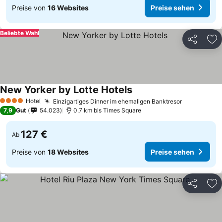
Preise von
16 Websites
Preise sehen
Beliebte Wahl
Teilen
Zu
New Yorker by Lotte Hotels
Hotel
Einzigartiges Dinner im ehemaligen Banktresor
4 Sterne
7,9
Gut
54.023
0.7 km bis Times Square
127 €
Ab
Preise von
18 Websites
Preise sehen
Teilen
Zu