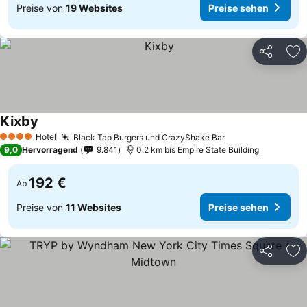
Preise von
19 Websites
Preise sehen
Teilen
Zu
Kixby
Hotel
Black Tap Burgers und CrazyShake Bar
4 Sterne
9,0
Hervorragend
9.841
0.2 km bis Empire State Building
192 €
Ab
Preise von
11 Websites
Preise sehen
Teilen
Zu