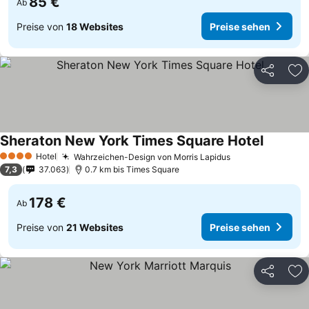
85 €
Ab
Preise von
18 Websites
Preise sehen
Teilen
Zu
Sheraton New York Times Square Hotel
Hotel
Wahrzeichen-Design von Morris Lapidus
4 Sterne
7,3
37.063
0.7 km bis Times Square
178 €
Ab
Preise von
21 Websites
Preise sehen
Teilen
Zu