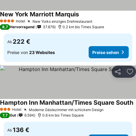
New York Marriott Marquis
Hotel
New Yorks einziges Drehrestaurant
4 Sterne
8,7
Hervorragend
37.876
0.2 km bis Times Square
222 €
Ab
Preise von
23 Websites
Preise sehen
Teilen
Zu
Hampton Inn Manhattan/Times Square South
Hotel
Moderne Gästezimmer mit schickem Design
3 Sterne
7,7
Gut
9.594
0.6 km bis Times Square
136 €
Ab