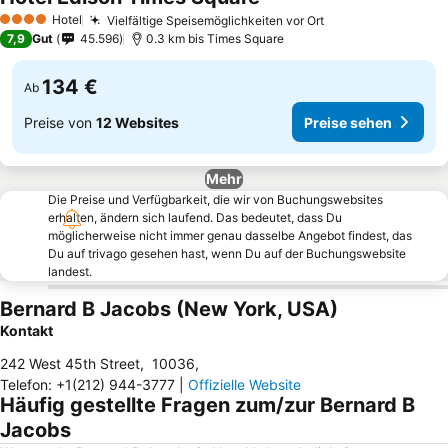
Hotel
Vielfältige Speisemöglichkeiten vor Ort
4 Sterne
7,9
Gut
45.596
0.3 km bis Times Square
134 €
Ab
Preise von
12 Websites
Preise sehen
Mehr
Die Preise und Verfügbarkeit, die wir von Buchungswebsites
erhalten, ändern sich laufend. Das bedeutet, dass Du
möglicherweise nicht immer genau dasselbe Angebot findest, das
Du auf trivago gesehen hast, wenn Du auf der Buchungswebsite
landest.
Bernard B Jacobs (New York, USA)
Kontakt
242 West 45th Street
,
10036
,
Telefon
:
+1(212) 944-3777
|
Offizielle Website
Häufig gestellte Fragen zum/zur Bernard B
Jacobs