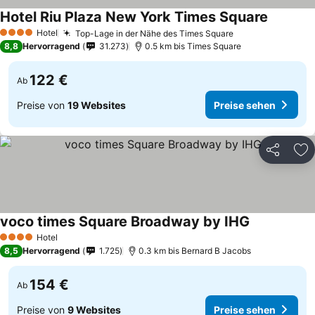
Hotel Riu Plaza New York Times Square
Hotel
Top-Lage in der Nähe des Times Square
4 Sterne
8,8
Hervorragend
31.273
0.5 km bis Times Square
122 €
Ab
Preise von
19 Websites
Preise sehen
Teilen
Zu
voco times Square Broadway by IHG
Hotel
4 Sterne
8,5
Hervorragend
1.725
0.3 km bis Bernard B Jacobs
154 €
Ab
Preise von
9 Websites
Preise sehen