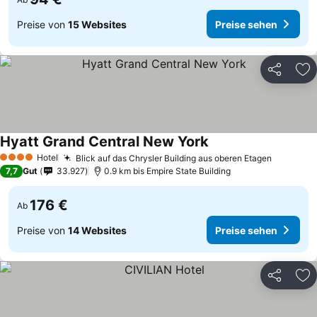
Preise von
15 Websites
Preise sehen
Teilen
Zu
Hyatt Grand Central New York
Hotel
Blick auf das Chrysler Building aus oberen Etagen
4 Sterne
7,7
Gut
33.927
0.9 km bis Empire State Building
176 €
Ab
Preise von
14 Websites
Preise sehen
Teilen
Zu