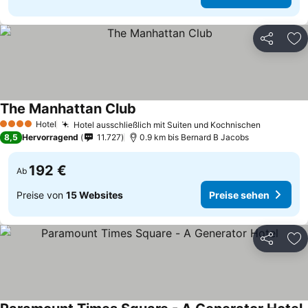
Teilen
Zu
The Manhattan Club
Hotel
Hotel ausschließlich mit Suiten und Kochnischen
4 Sterne
8,5
Hervorragend
11.727
0.9 km bis Bernard B Jacobs
192 €
Ab
Preise von
15 Websites
Preise sehen
Teilen
Zu