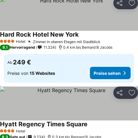
Teilen
Zu
Hard Rock Hotel New York
Hotel
Zimmer in oberen Etagen mit Stadtblick
4 Sterne
9,1
Hervorragend
11.324
0.4 km bis Bernard B Jacobs
249 €
Ab
Preise von
15 Websites
Preise sehen
Teilen
Zu
Hyatt Regency Times Square
Hotel
4 Sterne
8,3
Sehr gut
9.234
0.3 km bis Bernard B Jacobs