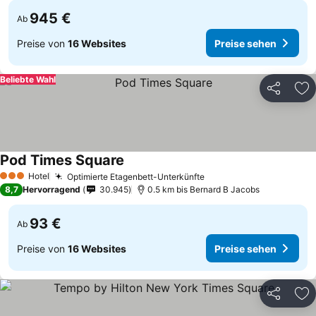
945 €
Ab
Preise von
16 Websites
Preise sehen
Beliebte Wahl
Teilen
Zu
Pod Times Square
Hotel
Optimierte Etagenbett-Unterkünfte
3 Sterne
8,7
Hervorragend
30.945
0.5 km bis Bernard B Jacobs
93 €
Ab
Preise von
16 Websites
Preise sehen
Teilen
Zu