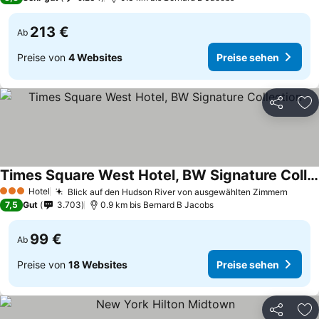
213 €
Ab
Preise von
4 Websites
Preise sehen
Teilen
Zu
Times Square West Hotel, BW Signature Collection
Hotel
Blick auf den Hudson River von ausgewählten Zimmern
3 Sterne
7,5
Gut
3.703
0.9 km bis Bernard B Jacobs
99 €
Ab
Preise von
18 Websites
Preise sehen
Teilen
Zu