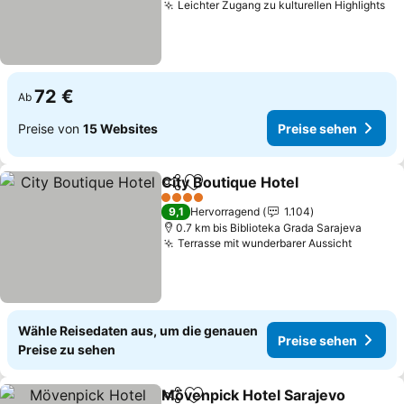
Leichter Zugang zu kulturellen Highlights
Pr
72 €
Ab
Preise von
15 Websites
Preise sehen
City Boutique Hotel
Teilen
Zu Favoriten hinzufügen
Preise
4 Sterne
9,1
Hervorragend
1.104
0.7 km bis Biblioteka Grada Sarajeva
Terrasse mit wunderbarer Aussicht
Preise 
Wähle Reisedaten aus, um die genauen
Preise sehen
Preise zu sehen
Mövenpick Hotel Sarajevo
Teilen