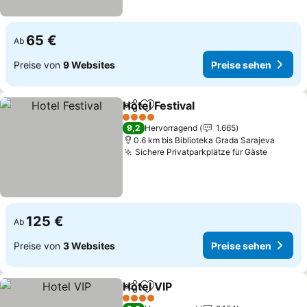
65 €
Ab
Preise von
9 Websites
Preise sehen
Hotel Festival
Teilen
Zu Favoriten hinzufügen
Preise sehen
4 Sterne
9,2
Hervorragend
1.665
0.6 km bis Biblioteka Grada Sarajeva
Sichere Privatparkplätze für Gäste
Preise 
125 €
Ab
Preise von
3 Websites
Preise sehen
Hotel VIP
Teilen
Zu Favoriten hinzufügen
Preise sehen
4 Sterne