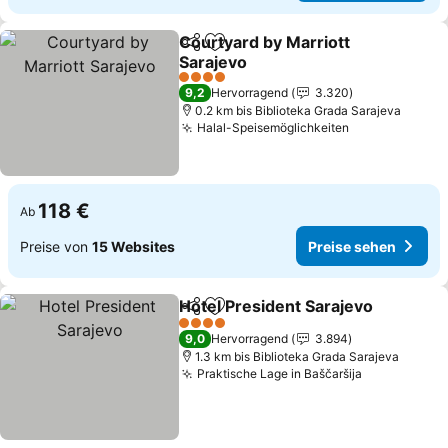
Courtyard by Marriott
Teilen
Zu Favoriten hinzufügen
Sarajevo
Preise sehen
4 Sterne
9,2
Hervorragend
3.320
0.2 km bis Biblioteka Grada Sarajeva
Halal-Speisemöglichkeiten
Preise sehen
118 €
Ab
Preise von
15 Websites
Preise sehen
Hotel President Sarajevo
Teilen
Zu Favoriten hinzufügen
P
4 Sterne
9,0
Hervorragend
3.894
1.3 km bis Biblioteka Grada Sarajeva
Praktische Lage in Baščaršija
Preise seh