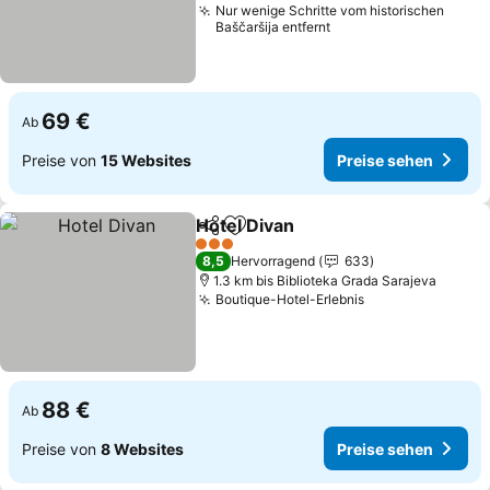
Nur wenige Schritte vom historischen
Baščaršija entfernt
69 €
Ab
Preise von
15 Websites
Preise sehen
Hotel Divan
Teilen
Zu Favoriten hinzufügen
Preise sehen
3 Sterne
8,5
Hervorragend
633
1.3 km bis Biblioteka Grada Sarajeva
Boutique-Hotel-Erlebnis
Preise sehen
88 €
Ab
Preise von
8 Websites
Preise sehen