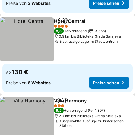
Preise von
3 Websites
Preise sehen
Hotel Central
Teilen
Zu Favoriten hinzufügen
Preise sehen
4 Sterne
8,8
Hervorragend
3.355
0.9 km bis Biblioteka Grada Sarajeva
Erstklassige Lage im Stadtzentrum
Preise 
130 €
Ab
Preise von
6 Websites
Preise sehen
Villa Harmony
Teilen
Zu Favoriten hinzufügen
Preise sehen
3 Sterne
9,2
Hervorragend
1.897
2.0 km bis Biblioteka Grada Sarajeva
Ausgewählte Ausflüge zu historischen
Stätten