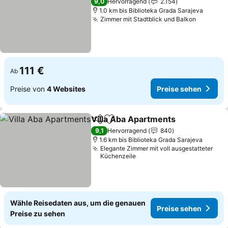
9,0
Hervorragend
2.154
1.0 km bis Biblioteka Grada Sarajeva
Zimmer mit Stadtblick und Balkon
Preise s
111 €
Ab
Preise von
4 Websites
Preise sehen
Villa Aba Apartments
Teilen
Zu Favoriten hinzufügen
Preis
9,1
Hervorragend
840
1.6 km bis Biblioteka Grada Sarajeva
Elegante Zimmer mit voll ausgestatteter
Küchenzeile
Wähle Reisedaten aus, um die genauen
Preise sehen
Preise zu sehen