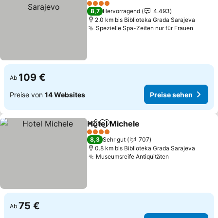
Zu Favoriten hinzufügen
4 Sterne
8,7
Hervorragend
4.493
2.0 km bis Biblioteka Grada Sarajeva
Spezielle Spa-Zeiten nur für Frauen
Preise
109 €
Ab
Preise von
14 Websites
Preise sehen
Hotel Michele
Teilen
Zu Favoriten hinzufügen
Preise sehen
4 Sterne
8,3
Sehr gut
707
0.8 km bis Biblioteka Grada Sarajeva
Museumsreife Antiquitäten
Preise sehen
75 €
Ab