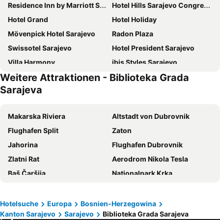
Residence Inn by Marriott Sarajevo
Hotel Hills Sarajevo Congress & Thermal Spa Resort
Hotel Grand
Hotel Holiday
Mövenpick Hotel Sarajevo
Radon Plaza
Swissotel Sarajevo
Hotel President Sarajevo
Villa Harmony
ibis Styles Sarajevo
Weitere Attraktionen - Biblioteka Grada
Courtyard by Marriott Sarajevo
Hollywood Hotel
Sarajeva
Hotel Hayat Hills
Hotel Europe
Spa Hotel Terme
ibis Styles Sarajevo
Makarska Riviera
Altstadt von Dubrovnik
Bosmal Arjaan by Rotana
Hotel Astra
Flughafen Split
Zaton
Hotel Central
Hotel Bistrik City Center
Jahorina
Flughafen Dubrovnik
Pino Nature Hotel, BW Premier Collection
Malak Regency Hotel
Zlatni Rat
Aerodrom Nikola Tesla
Hotel Cosmopolit
Hotel Bjelasnica
Baš Čaršija
Nationalpark Krka
Hotel Hayat
Hotel Saraj
Bucht von Kotor
Ciovo
Hotel Aziza
Hotel City View Deluxe
Plaza
Park
Hotelsuche
Europa
Bosnien-Herzegowina
Hotel Colors Inn
Hotel VIP
Kanton Sarajevo
Sarajevo
Biblioteka Grada Sarajeva
Flughafen Podgorica
Novi Beograd
Hotel BM International
Hotel Michele