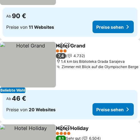
90 €
Ab
Preise von
11 Websites
Preise sehen
Hotel Grand
Teilen
Zu Favoriten hinzufügen
Preise sehen
3 Sterne
7,4
4.732
1.4 km bis Biblioteka Grada Sarajeva
Zimmer mit Blick auf die Olympischen Berge
Beliebte Wahl
46 €
Ab
Preise von
20 Websites
Preise sehen
Hotel Holiday
Teilen
Zu Favoriten hinzufügen
Preise sehen
4 Sterne
8,1
Sehr gut
6.504