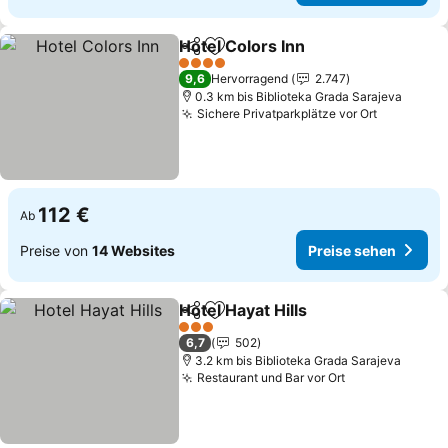
Hotel Colors Inn
Teilen
Zu Favoriten hinzufügen
Preise seh
4 Sterne
9,6
Hervorragend
2.747
0.3 km bis Biblioteka Grada Sarajeva
Sichere Privatparkplätze vor Ort
Preise se
112 €
Ab
Preise von
14 Websites
Preise sehen
Hotel Hayat Hills
Teilen
Zu Favoriten hinzufügen
Preise se
3 Sterne
6,7
502
3.2 km bis Biblioteka Grada Sarajeva
Restaurant und Bar vor Ort
Preise sehen