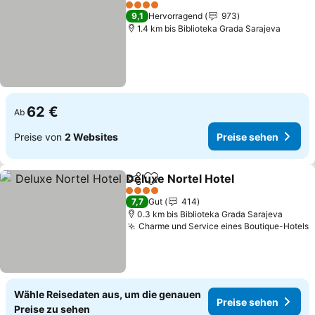
Zu Favoriten hinzufügen
Preise sehen
4 Sterne
9,1
Hervorragend
973
1.4 km bis Biblioteka Grada Sarajeva
62 €
Ab
Preise von
2 Websites
Preise sehen
Deluxe Nortel Hotel
Teilen
Zu Favoriten hinzufügen
Preise
4 Sterne
7,7
Gut
414
0.3 km bis Biblioteka Grada Sarajeva
Charme und Service eines Boutique-Hotels
P
Wähle Reisedaten aus, um die genauen
Preise sehen
Preise zu sehen