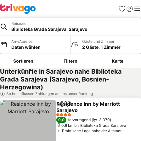
Favoriten
Einlog
Me
Reiseziel
Biblioteka Grada Sarajeva, Sarajevo
An-/Abreise
Gäste und Zimmer
Daten wählen
2 Gäste, 1 Zimmer
Sortieren
Filtern
Karte
Unterkünfte in Sarajevo nahe Biblioteka
Grada Sarajeva (Sarajevo, Bosnien-
Herzegowina)
So beeinflussen Zahlungen an uns unser Ranking
Residence Inn by Marriott
Teilen
Zu Favoriten hinzufügen
Sarajevo
Preise sehen
4 Sterne
9,0
Hervorragend
3.370
0.6 km bis Biblioteka Grada Sarajeva
Praktische Lage nahe der Altstadt
Preise 