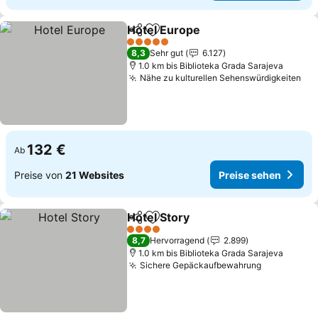
Hotel Europe
Teilen
Zu Favoriten hinzufügen
Preise sehen
5 Sterne
8,3
Sehr gut
6.127
1.0 km bis Biblioteka Grada Sarajeva
Nähe zu kulturellen Sehenswürdigkeiten
Pre
132 €
Ab
Preise von
21 Websites
Preise sehen
Hotel Story
Teilen
Zu Favoriten hinzufügen
Preise sehen
4 Sterne
8,7
Hervorragend
2.899
1.0 km bis Biblioteka Grada Sarajeva
Sichere Gepäckaufbewahrung
Preise seh