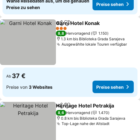
Wähle Reisedaten aus, um die genauen
Preise sehen
Preise zu sehen
Garni Hotel Konak
Teilen
Zu Favoriten hinzufügen
Preise s
3 Sterne
8,8
Hervorragend
1.150
1.3 km bis Biblioteka Grada Sarajeva
Ausgewählte lokale Touren verfügbar
Preis
37 €
Ab
Preise von
3 Websites
Preise sehen
Heritage Hotel Petrakija
Teilen
Zu Favoriten hinzufügen
Pr
8,6
Hervorragend
1.470
0.8 km bis Biblioteka Grada Sarajeva
Top-Lage nahe der Altstadt
Preise sehen