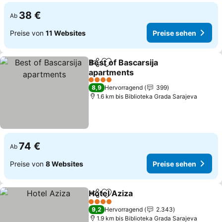
38 €
Ab
Preise von
11 Websites
Preise sehen
Best of Bascarsija
Teilen
Zu Favoriten hinzufügen
apartments
Preise sehen
4 Sterne
8,9
Hervorragend
399
1.6 km bis Biblioteka Grada Sarajeva
74 €
Ab
Preise von
8 Websites
Preise sehen
Hotel Aziza
Teilen
Zu Favoriten hinzufügen
Preise sehen
4 Sterne
9,2
Hervorragend
2.343
1.9 km bis Biblioteka Grada Sarajeva