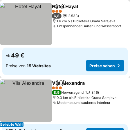
Hotel Hayat
Teilen
Zu Favoriten hinzufügen
Preise sehen
3 Sterne
6,8
2.533
1.6 km bis Biblioteka Grada Sarajeva
Entspannender Garten und Wassersport
Prei
49 €
Ab
Preise von
15 Websites
Preise sehen
Vila Alexandra
Teilen
Zu Favoriten hinzufügen
Preise sehe
3 Sterne
8,9
Hervorragend
846
0.3 km bis Biblioteka Grada Sarajeva
Modernes und sauberes Interieur
Preise s
Beliebte Wahl