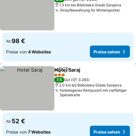
1.3 km bis Biblioteka Grada Sarajeva
Skiaufbewahrung für Wintersportler
Preise
98 €
Ab
Preise von
4 Websites
Preise sehen
Hotel Saraj
Teilen
Zu Favoriten hinzufügen
Preise sehen
3 Sterne
7,5
Gut
3.283
2.0 km bis Biblioteka Grada Sarajeva
Hoteleigenes Restaurant mit vielfältiger
Speisekarte
52 €
Ab
Preise von
7 Websites
Preise sehen