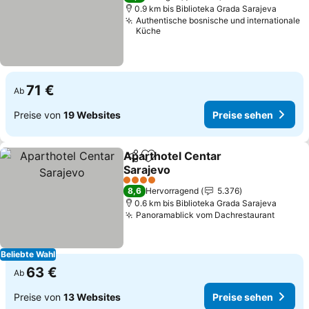
0.9 km bis Biblioteka Grada Sarajeva
Authentische bosnische und internationale
Küche
71 €
Ab
Preise von
19 Websites
Preise sehen
Aparthotel Centar
Teilen
Zu Favoriten hinzufügen
Sarajevo
Preise sehen
4 Sterne
8,6
Hervorragend
5.376
0.6 km bis Biblioteka Grada Sarajeva
Panoramablick vom Dachrestaurant
Preise
Beliebte Wahl
63 €
Ab
Preise von
13 Websites
Preise sehen