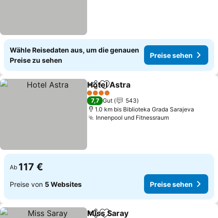
Wähle Reisedaten aus, um die genauen
Preise sehen
Preise zu sehen
Hotel Astra
Teilen
Zu Favoriten hinzufügen
Preise sehen
4 Sterne
7,7
Gut
543
1.0 km bis Biblioteka Grada Sarajeva
Innenpool und Fitnessraum
Preise sehen
117 €
Ab
Preise von
5 Websites
Preise sehen
Miss Saray
Teilen