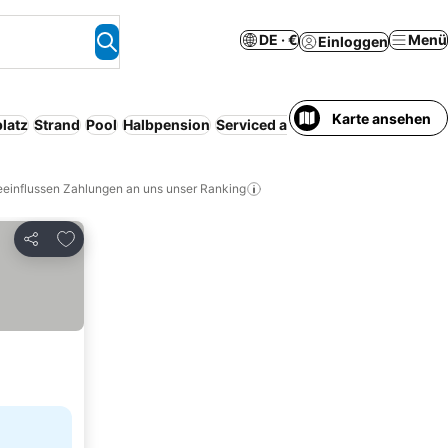
DE · €
Menü
Einloggen
Karte ansehen
latz
Strand
Pool
Halbpension
Serviced apartment
Haustiere erl
eeinflussen Zahlungen an uns unser Ranking
Zu Favoriten hinzufügen
Teilen