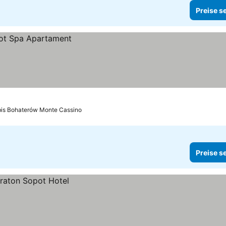
Preise s
bis Bohaterów Monte Cassino
Preise s