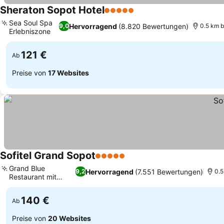
Sheraton Sopot Hotel
5 Sterne
Sea Soul Spa
Hervorragend
(8.820 Bewertungen)
9,0
0.5 km 
Erlebniszone
121 €
Ab
Preise von
17 Websites
Sofitel Grand Sopot
5 Sterne
Grand Blue
Hervorragend
(7.551 Bewertungen)
9,2
0.5
Restaurant mit
Meerblick
140 €
Ab
Preise von
20 Websites