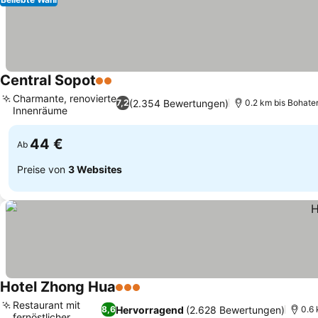
Central Sopot
2 Sterne
Charmante, renovierte
(2.354 Bewertungen)
7,2
0.2 km bis Bohat
Innenräume
44 €
Ab
Preise von
3 Websites
Hotel Zhong Hua
3 Sterne
Restaurant mit
Hervorragend
(2.628 Bewertungen)
8,6
0.6
fernöstlicher