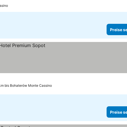
ssino
Preise s
km bis Bohaterów Monte Cassino
Preise s