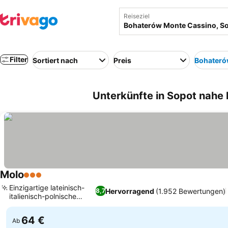
Reiseziel
Filter
Sortiert nach
Preis
Bohateró
Unterkünfte in Sopot nahe
Molo
3 Sterne
Einzigartige lateinisch-
Hervorragend
(1.952 Bewertungen)
8,7
italienisch-polnische
Küche
64 €
Ab