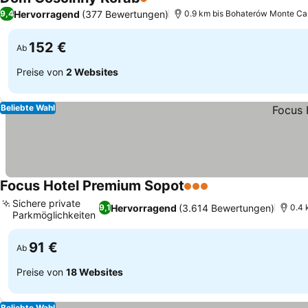
1 Sterne
Hervorragend
(377 Bewertungen)
9,4
0.9 km bis Bohaterów Monte Ca
152 €
Ab
Preise von
2 Websites
Beliebte Wahl
Focus Hotel Premium Sopot
3 Sterne
Sichere private
Hervorragend
(3.614 Bewertungen)
9,1
0.4 
Parkmöglichkeiten
91 €
Ab
Preise von
18 Websites
Beliebte Wahl