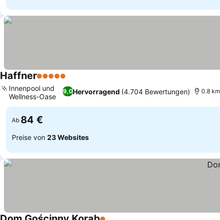
Haffner
5 Sterne
Innenpool und
Hervorragend
(4.704 Bewertungen)
9,0
0.8 km
Wellness-Oase
84 €
Ab
Preise von
23 Websites
Dom Gościnny Korab