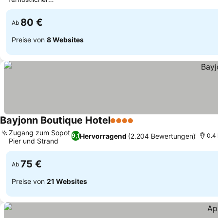
Küche
80 €
Ab
Preise von
8 Websites
Bayjonn Boutique Hotel
4 Sterne
Zugang zum Sopot
Hervorragend
(2.204 Bewertungen)
9,1
0.4
Pier und Strand
75 €
Ab
Preise von
21 Websites