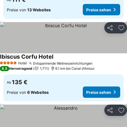
Preise von
13 Websites
Preise sehen
Teilen
Zu
Ibiscus Corfu Hotel
Hotel
Entspannende Wellnesseinrichtungen
5 Sterne
8,5
Hervorragend
1.711
6.1 km bis Canal d'Amour
135 €
Ab
Preise von
6 Websites
Preise sehen
Teilen
Zu