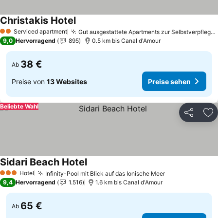
Christakis Hotel
Serviced apartment
Gut ausgestattete Apartments zur Selbstverpflegung
2 Sterne
9,0
Hervorragend
895
0.5 km bis Canal d'Amour
38 €
Ab
Preise von
13 Websites
Preise sehen
Beliebte Wahl
Teilen
Zu
Sidari Beach Hotel
Hotel
Infinity-Pool mit Blick auf das Ionische Meer
3 Sterne
9,4
Hervorragend
1.516
1.6 km bis Canal d'Amour
65 €
Ab