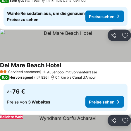
8,4
Sehr gut
193
1.4 km bis Canal d'Amour
Wähle Reisedaten aus, um die genauen
Preise sehen
Preise zu sehen
Teilen
Zu
Del Mare Beach Hotel
Serviced apartment
Außenpool mit Sonnenterrasse
2 Sterne
9,0
Hervorragend
826
0.1 km bis Canal d'Amour
76 €
Ab
Preise von
3 Websites
Preise sehen
Beliebte Wahl
Teilen
Zu