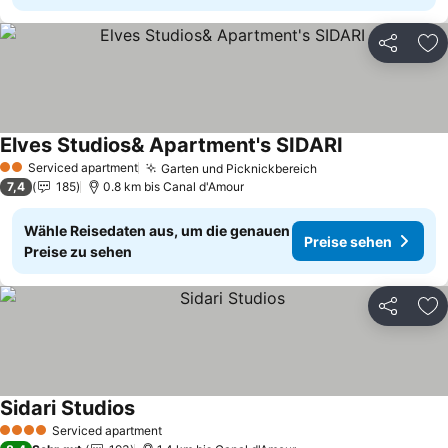
Teilen
Zu
Elves Studios& Apartment's SIDARI
Serviced apartment
Garten und Picknickbereich
2 Sterne
7,4
185
0.8 km bis Canal d'Amour
Wähle Reisedaten aus, um die genauen
Preise sehen
Preise zu sehen
Teilen
Zu
Sidari Studios
Serviced apartment
4 Sterne