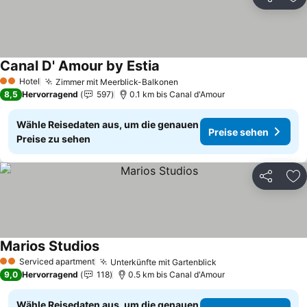
Teilen
Zu
Canal D' Amour by Estia
Hotel
Zimmer mit Meerblick-Balkonen
2 Sterne
8,5
Hervorragend
597
0.1 km bis Canal d'Amour
Wähle Reisedaten aus, um die genauen
Preise sehen
Preise zu sehen
Teilen
Zu
Marios Studios
Serviced apartment
Unterkünfte mit Gartenblick
2 Sterne
9,0
Hervorragend
118
0.5 km bis Canal d'Amour
Wähle Reisedaten aus, um die genauen