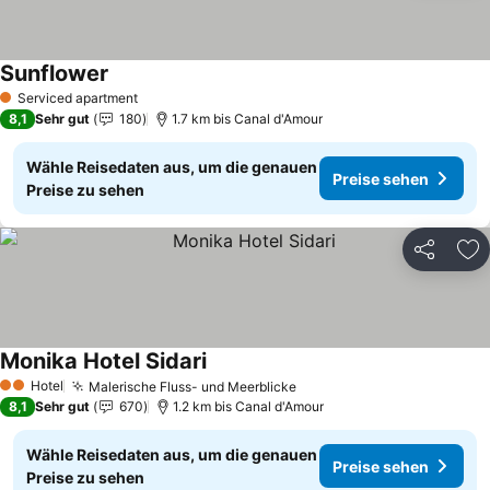
Sunflower
Serviced apartment
1 Sterne
8,1
Sehr gut
180
1.7 km bis Canal d'Amour
Wähle Reisedaten aus, um die genauen
Preise sehen
Preise zu sehen
Teilen
Zu
Monika Hotel Sidari
Hotel
Malerische Fluss- und Meerblicke
2 Sterne
8,1
Sehr gut
670
1.2 km bis Canal d'Amour
Wähle Reisedaten aus, um die genauen
Preise sehen
Preise zu sehen