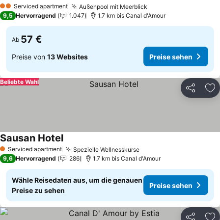
Serviced apartment
Außenpool mit Meerblick
2 Sterne
9,5
Hervorragend
1.047
1.7 km bis Canal d'Amour
57 €
Ab
Preise von
13 Websites
Preise sehen
Beliebte Wahl
Teilen
Zu
Sausan Hotel
Serviced apartment
Spezielle Wellnesskurse
1 Sterne
9,6
Hervorragend
286
1.7 km bis Canal d'Amour
Wähle Reisedaten aus, um die genauen
Preise sehen
Preise zu sehen