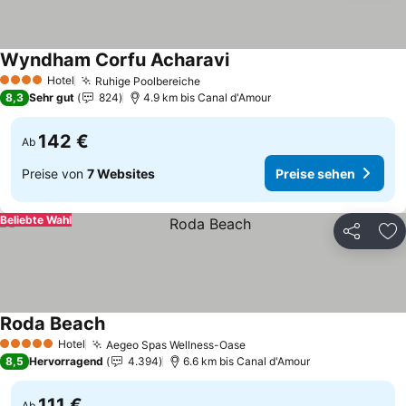
Wyndham Corfu Acharavi
Hotel
Ruhige Poolbereiche
4 Sterne
8,3
Sehr gut
824
4.9 km bis Canal d'Amour
142 €
Ab
Preise von
7 Websites
Preise sehen
Beliebte Wahl
Teilen
Zu
Roda Beach
Hotel
Aegeo Spas Wellness-Oase
5 Sterne
8,5
Hervorragend
4.394
6.6 km bis Canal d'Amour
111 €
Ab