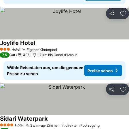
Teilen
Zu
Joylife Hotel
Hotel
Eigener Kinderpool
3 Sterne
7,5
Gut
497
1.7 km bis Canal d'Amour
Wähle Reisedaten aus, um die genauen
Preise sehen
Preise zu sehen
Teilen
Zu
Sidari Waterpark
Hotel
Swim-up-Zimmer mit direktem Poolzugang
4 Sterne