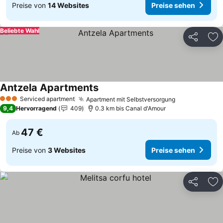
Preise von
14 Websites
Preise sehen
Beliebte Wahl
Teilen
Zu
Antzela Apartments
Serviced apartment
Apartment mit Selbstversorgung
3 Sterne
9,4
Hervorragend
409
0.3 km bis Canal d'Amour
47 €
Ab
Preise von
3 Websites
Preise sehen
Teilen
Zu