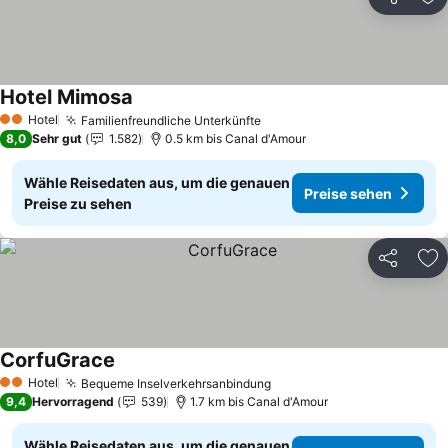
Teilen
Zu
Hotel Mimosa
Hotel
Familienfreundliche Unterkünfte
2 Sterne
8,0
Sehr gut
1.582
0.5 km bis Canal d'Amour
Wähle Reisedaten aus, um die genauen
Preise sehen
Preise zu sehen
Teilen
Zu
CorfuGrace
Hotel
Bequeme Inselverkehrsanbindung
2 Sterne
9,4
Hervorragend
539
1.7 km bis Canal d'Amour
Wähle Reisedaten aus, um die genauen