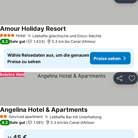
Teilen
Zu
Amour Holiday Resort
Hotel
Lebhafte griechische und Disco-Nächte
4 Sterne
8,2
Sehr gut
1.433
0.3 km bis Canal d'Amour
Wähle Reisedaten aus, um die genauen
Preise sehen
Preise zu sehen
Beliebte Wahl
Teilen
Zu
Angelina Hotel & Apartments
Serviced apartment
Lebhafte Bar mit Unterhaltung
2 Sterne
8,2
Sehr gut
1.581
0.3 km bis Canal d'Amour
45 €
Ab