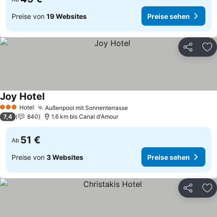
Preise von
19 Websites
Preise sehen
Teilen
Zu
Joy Hotel
Hotel
Außenpool mit Sonnenterrasse
3 Sterne
7,4
840
1.6 km bis Canal d'Amour
51 €
Ab
Preise von
3 Websites
Preise sehen
Teilen
Zu