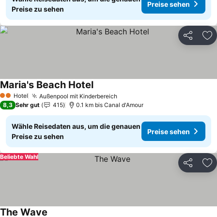
Preise sehen
Preise zu sehen
Teilen
Zu
Maria's Beach Hotel
Hotel
Außenpool mit Kinderbereich
2 Sterne
8,3
Sehr gut
415
0.1 km bis Canal d'Amour
Wähle Reisedaten aus, um die genauen
Preise sehen
Preise zu sehen
Beliebte Wahl
Teilen
Zu
The Wave