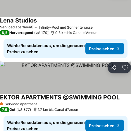
Lena Studios
Serviced apartment
Infinity-Pool und Sonnenterrasse
8,5
Hervorragend
170
0.5 km bis Canal d'Amour
Wähle Reisedaten aus, um die genauen
Preise sehen
Preise zu sehen
Teilen
Zu
EKTOR APARTMENTS @SWIMMING POOL
Serviced apartment
1 Sterne
7,9
Gut
377
1.7 km bis Canal d'Amour
Wähle Reisedaten aus, um die genauen
Preise sehen
Preise zu sehen