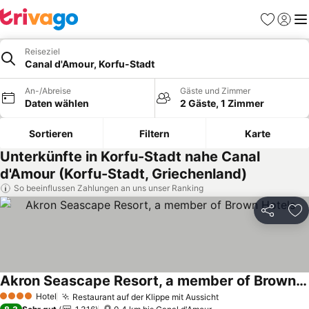
Favoriten
Einlog
Me
Reiseziel
Canal d'Amour, Korfu-Stadt
An-/Abreise
Gäste und Zimmer
Daten wählen
2 Gäste, 1 Zimmer
Sortieren
Filtern
Karte
Unterkünfte in Korfu-Stadt nahe Canal
d'Amour (Korfu-Stadt, Griechenland)
So beeinflussen Zahlungen an uns unser Ranking
Teilen
Zu
Akron Seascape Resort, a member of Brown Hotels
Hotel
Restaurant auf der Klippe mit Aussicht
4 Sterne