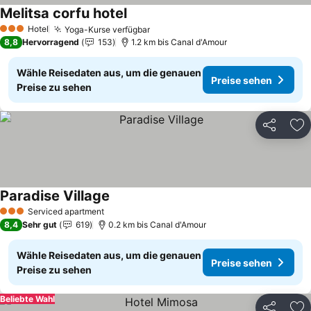
Melitsa corfu hotel
Hotel
Yoga-Kurse verfügbar
3 Sterne
8,8
Hervorragend
153
1.2 km bis Canal d'Amour
Wähle Reisedaten aus, um die genauen
Preise sehen
Preise zu sehen
Teilen
Zu
Paradise Village
Serviced apartment
3 Sterne
8,4
Sehr gut
619
0.2 km bis Canal d'Amour
Wähle Reisedaten aus, um die genauen
Preise sehen
Preise zu sehen
Beliebte Wahl