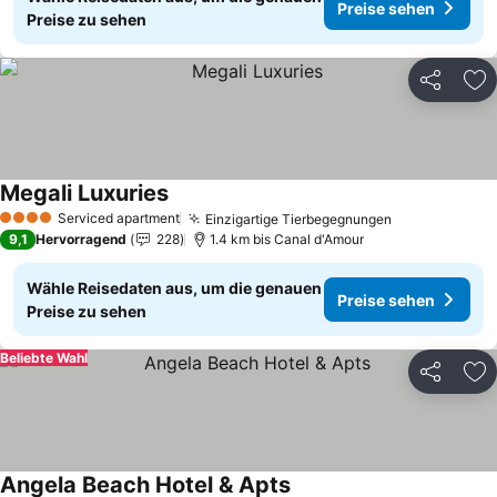
Preise sehen
Preise zu sehen
Teilen
Zu
Megali Luxuries
Serviced apartment
Einzigartige Tierbegegnungen
4 Sterne
9,1
Hervorragend
228
1.4 km bis Canal d'Amour
Wähle Reisedaten aus, um die genauen
Preise sehen
Preise zu sehen
Beliebte Wahl
Teilen
Zu
Angela Beach Hotel & Apts