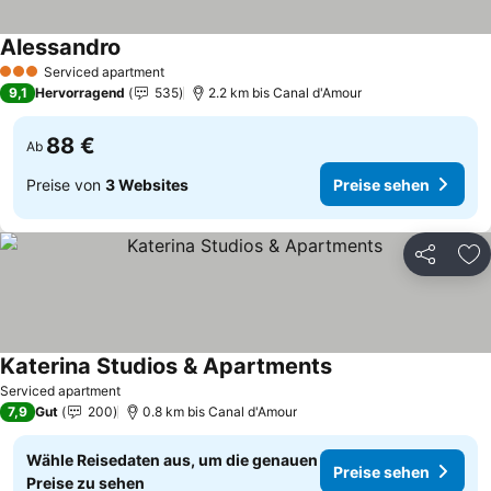
Alessandro
Serviced apartment
3 Sterne
9,1
Hervorragend
535
2.2 km bis Canal d'Amour
88 €
Ab
Preise von
3 Websites
Preise sehen
Teilen
Zu
Katerina Studios & Apartments
Serviced apartment
7,9
Gut
200
0.8 km bis Canal d'Amour
Wähle Reisedaten aus, um die genauen
Preise sehen
Preise zu sehen