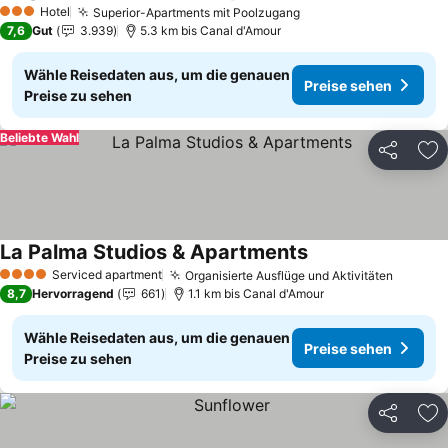
Hotel
Superior-Apartments mit Poolzugang
3 Sterne
7,6
Gut
3.939
5.3 km bis Canal d'Amour
Wähle Reisedaten aus, um die genauen
Preise sehen
Preise zu sehen
Beliebte Wahl
Teilen
Zu
La Palma Studios & Apartments
Serviced apartment
Organisierte Ausflüge und Aktivitäten
4 Sterne
8,7
Hervorragend
661
1.1 km bis Canal d'Amour
Wähle Reisedaten aus, um die genauen
Preise sehen
Preise zu sehen
Teilen
Zu