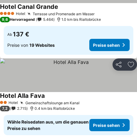
Hotel Canal Grande
Preise sehen
Hotel
Terrasse und Promenade am Wasser
Preise sehen
4 Sterne
9,6
Hervorragend
5.464
1.0 km bis Rialtobrücke
137 €
Ab
Preise von
19 Websites
Preise sehen
Teilen
Zu
Hotel Alla Fava
Preise sehen
Hotel
Gemeinschaftslounge am Kanal
Preise sehen
2 Sterne
7,2
2.715
0.4 km bis Rialtobrücke
Wähle Reisedaten aus, um die genauen
Preise sehen
Preise zu sehen