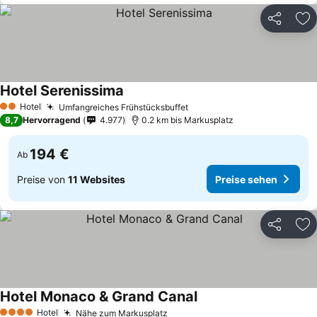
Teilen
Zu
Hotel Serenissima
Preise sehen
Hotel
Umfangreiches Frühstücksbuffet
Preise sehen
2 Sterne
8,7
Hervorragend
4.977
0.2 km bis Markusplatz
194 €
Ab
Preise von
11 Websites
Preise sehen
Teilen
Zu
Hotel Monaco & Grand Canal
Preise sehen
Hotel
Nähe zum Markusplatz
Preise sehen