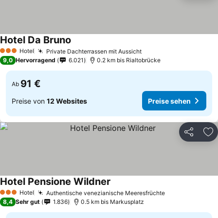
Hotel Da Bruno
Preise sehen
Hotel
Private Dachterrassen mit Aussicht
Preise sehen
3 Sterne
9,0
Hervorragend
6.021
0.2 km bis Rialtobrücke
91 €
Ab
Preise von
12 Websites
Preise sehen
Teilen
Zu
Hotel Pensione Wildner
Preise sehen
Hotel
Authentische venezianische Meeresfrüchte
Preise sehen
3 Sterne
8,4
Sehr gut
1.836
0.5 km bis Markusplatz