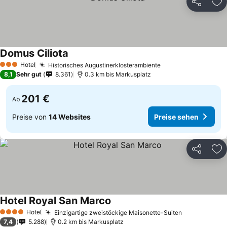
Teilen
Zu
Domus Ciliota
Preise sehen
Hotel
Historisches Augustinerklosterambiente
Preise sehen
3 Sterne
8,1
Sehr gut
8.361
0.3 km bis Markusplatz
201 €
Ab
Preise von
14 Websites
Preise sehen
Teilen
Zu
Hotel Royal San Marco
Preise sehen
Hotel
Einzigartige zweistöckige Maisonette-Suiten
Preise sehe
4 Sterne
7,4
5.288
0.2 km bis Markusplatz