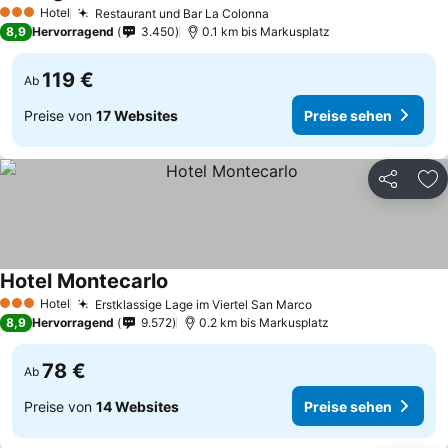
Preise sehen
Hotel
Restaurant und Bar La Colonna
Preise sehen
3 Sterne
8,9
Hervorragend
3.450
0.1 km bis Markusplatz
119 €
Ab
Preise von
17 Websites
Preise sehen
Teilen
Zu
Hotel Montecarlo
Preise sehen
Hotel
Erstklassige Lage im Viertel San Marco
Preise sehen
3 Sterne
8,9
Hervorragend
9.572
0.2 km bis Markusplatz
78 €
Ab
Preise von
14 Websites
Preise sehen