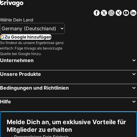
Sottomarina
Lago di Molveno
Hotel Giorgione
Hotel Villa Ginevra
Facebook
Twitter
Instagra
Xing
Yo
Maranza - Meransen
Altstadt Lazise
JW Marriott Venice Resort & Spa
Hotel Canal
Wähle Dein Land
Hauptbahnhof Venezia Santa Lucia
Lido Jesolo
Hotel Tre Archi
MEININGER Venezia Mestre
Sella Ronda
Lago d'Idro
Hyatt Centric Murano Venice
Hotel Colombo
Zu Google hinzufügen
Gletscher Hintertux
Cannaregio
So findest du unsere Ergebnisse ganz
International Hotel
Hotel Lux
einfach: Füge trivago als bevorzugte
Sabbiadoro
Lago di Ledro
Hotel Monaco & Grand Canal
Residenza d'Epoca Albergo Quattro Fontane
Quelle bei Google hinzu.
Unternehmen
Sextner Dolomiten
Alta Badia
NH Collection Venezia Grand Hotel Palazzo dei Dogi
Campanile Venice Mestre
Hafen von Triest
Ratschings-Jaufen
Hotel Alle Torri
GreenColors Hotel
Unsere Produkte
Rosolina Mare
Rimini
Hotel Pensione Wildner
BW Premier Collection CHC Continental
Krimmler Wasserfälle
Lago di Tenno
Bedingungen und Richtlinien
Hotel Alla Fava
Hotel Giudecca Venezia
Pustertal
Verona Porta Nuova
Barababao B&B
Grimaldi Apartamenti
Hilfe
Seiten
Venezia-Mestre railway station
Hotel Malibran
Residenza Grisostomo
Torre Pedrera
Cisano
Ca' Amadi
Al Ponte Antico
Melde Dich an, um exklusive Vorteile für
Porto Santa Margherita
Lignano Sabbiadoro
Hotel Al Vagon
Hotel al Sotoportego
Mitglieder zu erhalten
Stilfser Joch
Gatteo a Mare
Palazzo Rosa Guest House
Boutique Hotel Venice Design
Personalisiere Dein Erlebnis