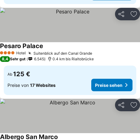
Teilen
Zu
Pesaro Palace
Preise sehen
Hotel
Suitenblick auf den Canal Grande
Preise sehen
4 Sterne
8,4
Sehr gut
6.545
0.4 km bis Rialtobrücke
125 €
Ab
Preise von
17 Websites
Preise sehen
Teilen
Zu
Albergo San Marco