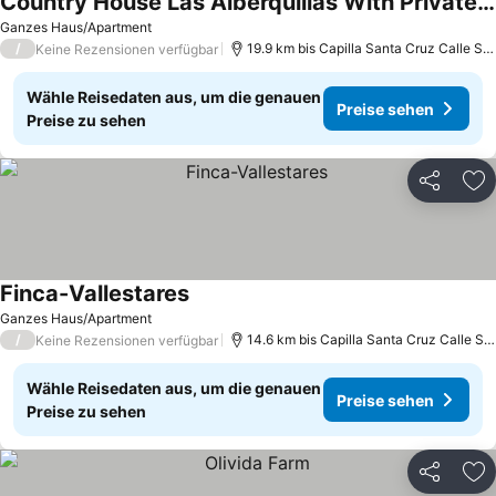
Country House Las Alberquillas With Private Terrace, Wi-fi And Air Conditioning
Preise sehen
Ganzes Haus/Apartment
/
19.9 km bis Capilla Santa Cruz Calle Sev
Keine Rezensionen verfügbar
Wähle Reisedaten aus, um die genauen
Preise sehen
Preise zu sehen
Teilen
Zu
Finca-Vallestares
Preise sehen
Ganzes Haus/Apartment
/
14.6 km bis Capilla Santa Cruz Calle Sev
Keine Rezensionen verfügbar
Wähle Reisedaten aus, um die genauen
Preise sehen
Preise zu sehen
Teilen
Zu