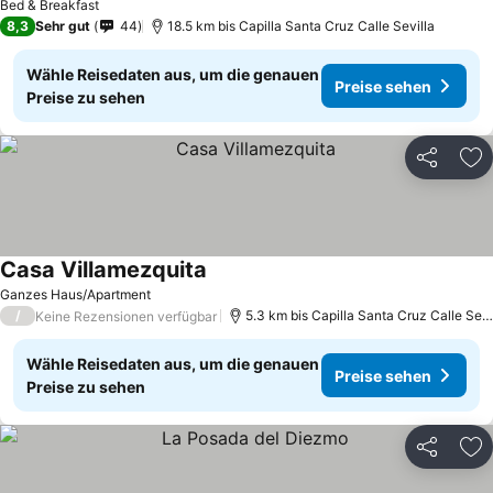
Bed & Breakfast
8,3
Sehr gut
44
18.5 km bis Capilla Santa Cruz Calle Sevilla
Wähle Reisedaten aus, um die genauen
Preise sehen
Preise zu sehen
Teilen
Zu
Casa Villamezquita
Preise sehen
Ganzes Haus/Apartment
/
5.3 km bis Capilla Santa Cruz Calle Sevi
Keine Rezensionen verfügbar
Wähle Reisedaten aus, um die genauen
Preise sehen
Preise zu sehen
Teilen
Zu