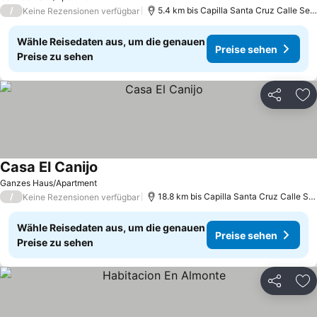
/
5.4 km bis Capilla Santa Cruz Calle Sevi
Keine Rezensionen verfügbar
Wähle Reisedaten aus, um die genauen
Preise sehen
Preise zu sehen
Teilen
Zu
Casa El Canijo
Preise sehen
Ganzes Haus/Apartment
/
18.8 km bis Capilla Santa Cruz Calle Sev
Keine Rezensionen verfügbar
Wähle Reisedaten aus, um die genauen
Preise sehen
Preise zu sehen
Teilen
Zu