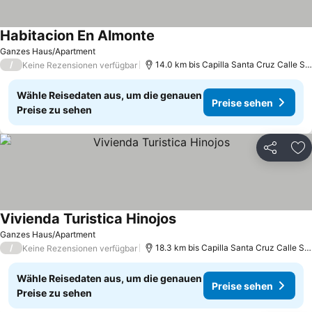
Habitacion En Almonte
Preise sehen
Ganzes Haus/Apartment
/
14.0 km bis Capilla Santa Cruz Calle Sev
Keine Rezensionen verfügbar
Wähle Reisedaten aus, um die genauen
Preise sehen
Preise zu sehen
Teilen
Zu
Vivienda Turistica Hinojos
Preise sehen
Ganzes Haus/Apartment
/
18.3 km bis Capilla Santa Cruz Calle Sev
Keine Rezensionen verfügbar
Wähle Reisedaten aus, um die genauen
Preise sehen
Preise zu sehen