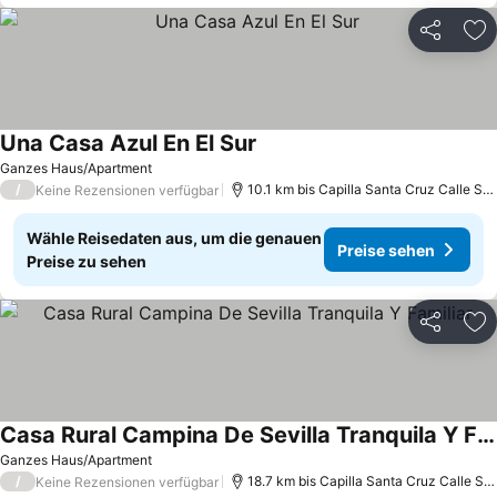
Teilen
Zu
Una Casa Azul En El Sur
Preise sehen
Ganzes Haus/Apartment
/
10.1 km bis Capilla Santa Cruz Calle Sev
Keine Rezensionen verfügbar
Wähle Reisedaten aus, um die genauen
Preise sehen
Preise zu sehen
Teilen
Zu
Casa Rural Campina De Sevilla Tranquila Y Familiar
Preise sehen
Ganzes Haus/Apartment
/
18.7 km bis Capilla Santa Cruz Calle Sev
Keine Rezensionen verfügbar