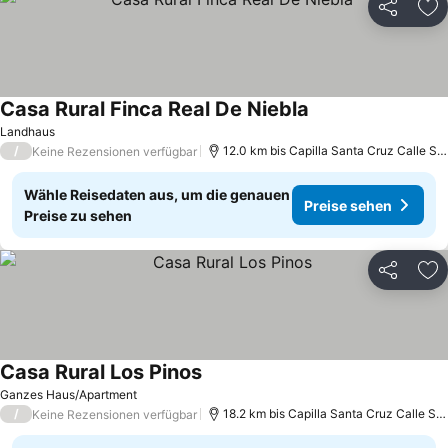
Teilen
Zu
Casa Rural Finca Real De Niebla
Preise sehen
Landhaus
/
12.0 km bis Capilla Santa Cruz Calle Sev
Keine Rezensionen verfügbar
Wähle Reisedaten aus, um die genauen
Preise sehen
Preise zu sehen
Teilen
Zu
Casa Rural Los Pinos
Preise sehen
Ganzes Haus/Apartment
/
18.2 km bis Capilla Santa Cruz Calle Sev
Keine Rezensionen verfügbar