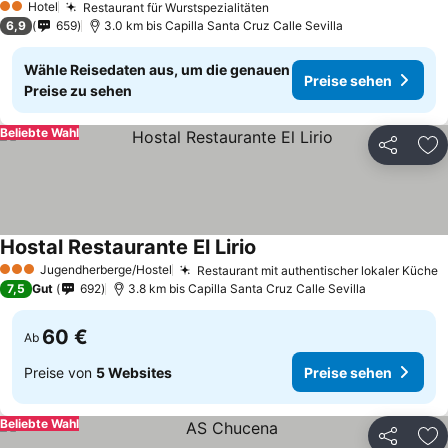
Hotel
Restaurant für Wurstspezialitäten
Preise sehen
2 Sterne
6,9
659
3.0 km bis Capilla Santa Cruz Calle Sevilla
Wähle Reisedaten aus, um die genauen
Preise sehen
Preise zu sehen
Beliebte Wahl
Teilen
Zu
Hostal Restaurante El Lirio
Preise sehen
Jugendherberge/Hostel
Restaurant mit authentischer lokaler Küche
P
3 Sterne
7,5
Gut
692
3.8 km bis Capilla Santa Cruz Calle Sevilla
60 €
Ab
Preise von
5 Websites
Preise sehen
Beliebte Wahl
Teilen
Zu