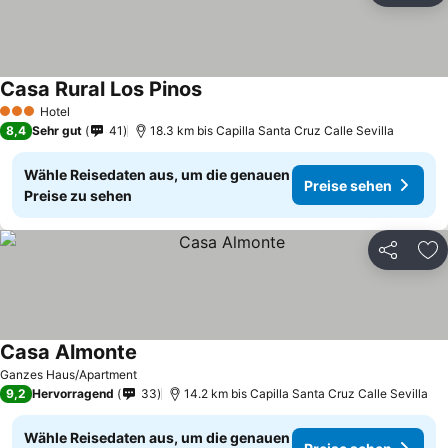
Casa Rural Los Pinos
Preise sehen
Hotel
3 Sterne
8,4
Sehr gut
41
18.3 km bis Capilla Santa Cruz Calle Sevilla
Wähle Reisedaten aus, um die genauen
Preise sehen
Preise zu sehen
Teilen
Zu
Casa Almonte
Preise sehen
Ganzes Haus/Apartment
9,2
Hervorragend
33
14.2 km bis Capilla Santa Cruz Calle Sevilla
Wähle Reisedaten aus, um die genauen