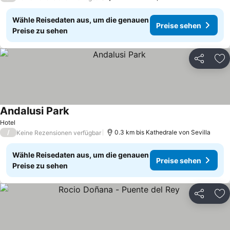
Wähle Reisedaten aus, um die genauen
Preise sehen
Preise zu sehen
Teilen
Zu
Andalusi Park
Preise sehen
Hotel
/
0.3 km bis Kathedrale von Sevilla
Keine Rezensionen verfügbar
Wähle Reisedaten aus, um die genauen
Preise sehen
Preise zu sehen
Teilen
Zu