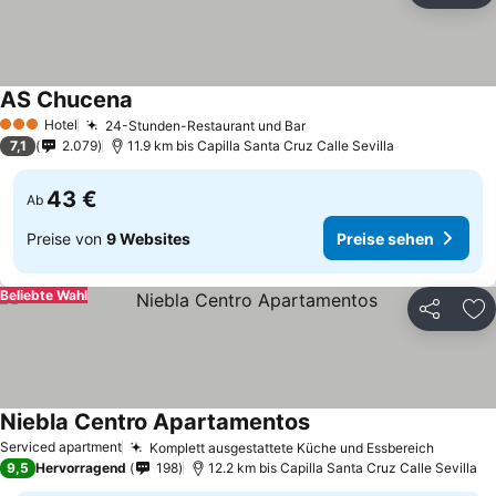
AS Chucena
Preise sehen
Hotel
24-Stunden-Restaurant und Bar
Preise sehen
3 Sterne
7,1
2.079
11.9 km bis Capilla Santa Cruz Calle Sevilla
43 €
Ab
Preise von
9 Websites
Preise sehen
Beliebte Wahl
Teilen
Zu
Niebla Centro Apartamentos
Preise sehen
Serviced apartment
Komplett ausgestattete Küche und Essbereich
Preise 
9,5
Hervorragend
198
12.2 km bis Capilla Santa Cruz Calle Sevilla