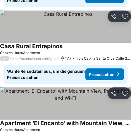
Preise zu sehen
Teilen
Zu
Casa Rural Entrepinos
Preise sehen
Ganzes Haus/Apartment
/
17.7 km bis Capilla Santa Cruz Calle Sev
Keine Rezensionen verfügbar
Wähle Reisedaten aus, um die genauen
Preise sehen
Preise zu sehen
Teilen
Zu
Apartment 'El Encanto' with Mountain View, Private Pool and Wi-Fi
Preise sehen
Ganzes Haus/Apartment