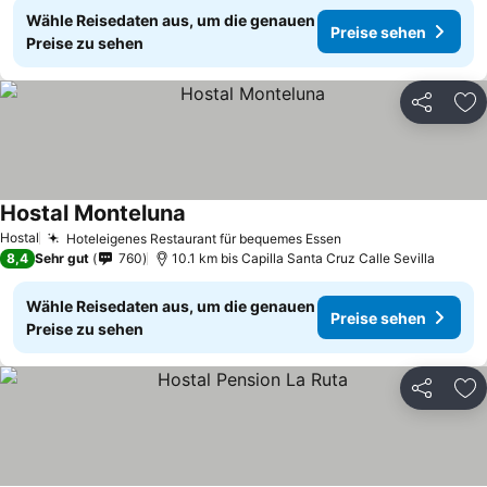
Wähle Reisedaten aus, um die genauen
Preise sehen
Preise zu sehen
Teilen
Zu
Hostal Monteluna
Preise sehen
Hostal
Hoteleigenes Restaurant für bequemes Essen
Preise sehen
8,4
Sehr gut
760
10.1 km bis Capilla Santa Cruz Calle Sevilla
Wähle Reisedaten aus, um die genauen
Preise sehen
Preise zu sehen
Teilen
Zu