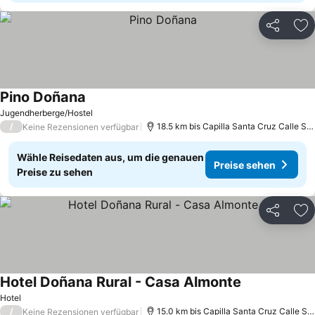
Teilen
Zu
Pino Doñana
Preise sehen
Jugendherberge/Hostel
/
18.5 km bis Capilla Santa Cruz Calle Sev
Keine Rezensionen verfügbar
Wähle Reisedaten aus, um die genauen
Preise sehen
Preise zu sehen
Teilen
Zu
Hotel Doñana Rural - Casa Almonte
Preise sehen
Hotel
/
15.0 km bis Capilla Santa Cruz Calle Sev
Keine Rezensionen verfügbar