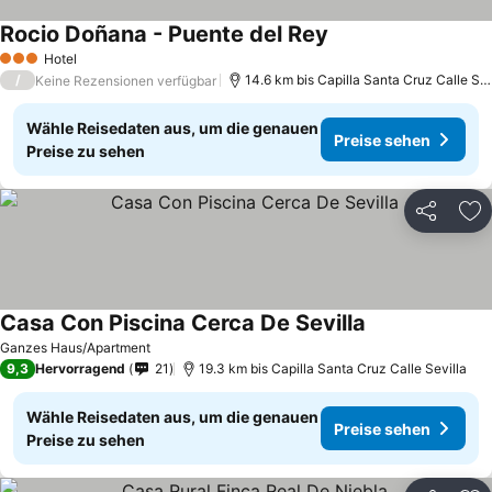
Rocio Doñana - Puente del Rey
Preise sehen
Hotel
3 Sterne
/
14.6 km bis Capilla Santa Cruz Calle Sev
Keine Rezensionen verfügbar
Wähle Reisedaten aus, um die genauen
Preise sehen
Preise zu sehen
Teilen
Zu
Casa Con Piscina Cerca De Sevilla
Preise sehen
Ganzes Haus/Apartment
9,3
Hervorragend
21
19.3 km bis Capilla Santa Cruz Calle Sevilla
Wähle Reisedaten aus, um die genauen
Preise sehen
Preise zu sehen