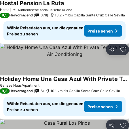
Hostal Pension La Ruta
Preise sehen
Hostal
Authentische andalusische Küche
Preise sehen
8,5
Hervorragend
378
13.2 km bis Capilla Santa Cruz Calle Sevilla
Wähle Reisedaten aus, um die genauen
Preise sehen
Preise zu sehen
Teilen
Zu
Holiday Home Una Casa Azul With Private Terrace And Air Conditioning
Preise sehen
Ganzes Haus/Apartment
9,3
Hervorragend
6
10.1 km bis Capilla Santa Cruz Calle Sevilla
Wähle Reisedaten aus, um die genauen
Preise sehen
Preise zu sehen
Teilen
Zu