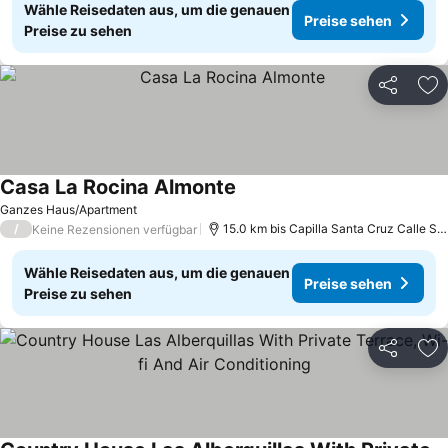
Wähle Reisedaten aus, um die genauen
Preise sehen
Preise zu sehen
Teilen
Zu
Casa La Rocina Almonte
Preise sehen
Ganzes Haus/Apartment
/
15.0 km bis Capilla Santa Cruz Calle Sev
Keine Rezensionen verfügbar
Wähle Reisedaten aus, um die genauen
Preise sehen
Preise zu sehen
Teilen
Zu