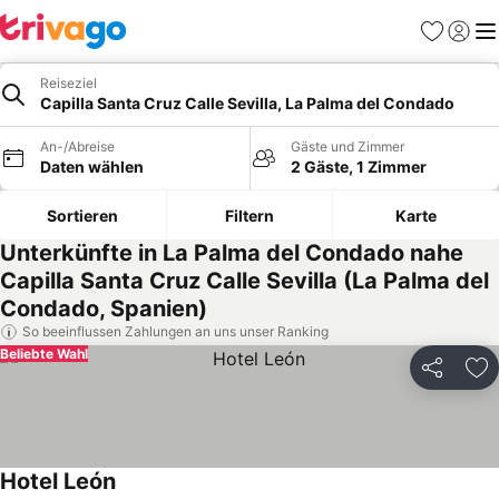
Favoriten
Einlog
Me
Reiseziel
Capilla Santa Cruz Calle Sevilla, La Palma del Condado
An-/Abreise
Gäste und Zimmer
Daten wählen
2 Gäste, 1 Zimmer
Sortieren
Filtern
Karte
Unterkünfte in La Palma del Condado nahe
Capilla Santa Cruz Calle Sevilla (La Palma del
Condado, Spanien)
So beeinflussen Zahlungen an uns unser Ranking
Beliebte Wahl
Teilen
Zu
Hotel León
Preise sehen