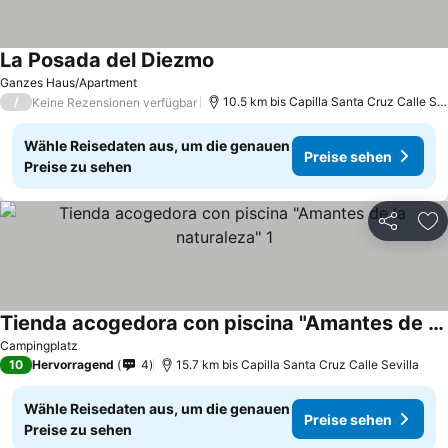
La Posada del Diezmo
Preise sehen
Ganzes Haus/Apartment
/
10.5 km bis Capilla Santa Cruz Calle Sev
Keine Rezensionen verfügbar
Wähle Reisedaten aus, um die genauen
Preise sehen
Preise zu sehen
Teilen
Zu
Tienda acogedora con piscina "Amantes de la naturaleza" 1
Preise sehen
Campingplatz
10
Hervorragend
4
15.7 km bis Capilla Santa Cruz Calle Sevilla
Wähle Reisedaten aus, um die genauen
Preise sehen
Preise zu sehen