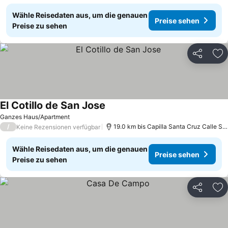
Wähle Reisedaten aus, um die genauen
Preise sehen
Preise zu sehen
Teilen
Zu
El Cotillo de San Jose
Preise sehen
Ganzes Haus/Apartment
/
19.0 km bis Capilla Santa Cruz Calle Sev
Keine Rezensionen verfügbar
Wähle Reisedaten aus, um die genauen
Preise sehen
Preise zu sehen
Teilen
Zu