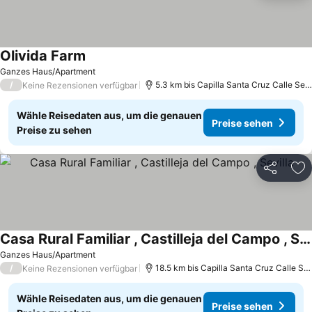
Olivida Farm
Preise sehen
Ganzes Haus/Apartment
/
5.3 km bis Capilla Santa Cruz Calle Sevi
Keine Rezensionen verfügbar
Wähle Reisedaten aus, um die genauen
Preise sehen
Preise zu sehen
Teilen
Zu
Casa Rural Familiar , Castilleja del Campo , Sevilla
Preise sehen
Ganzes Haus/Apartment
/
18.5 km bis Capilla Santa Cruz Calle Sev
Keine Rezensionen verfügbar
Wähle Reisedaten aus, um die genauen
Preise sehen