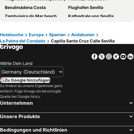
Benalmádena Costa
Flughafen Sevilla
Zambujeira do Mar beach
Kathedrale von Sevilla
Flughafen Tanger
Salgados Beach
Rocha beach
La Barrosa
Hotelsuche
Europa
Spanien
Andalusien
La Palma del Condado
Capilla Santa Cruz Calle Sevilla
Dona Ana beach
Marco Polo
Torreblanca
Faro Beach
Facebook
Twitter
Instagra
Xing
Yo
da Marinha
Fuengirola
Wähle Dein Land
Stadtviertel Santa Cruz
Bahnhof Sevilla Santa Justa
Tanger Med Port
Bolonia
Zu Google hinzufügen
Marbella Golf & Country Club
Busbahnhof Plaza de Armas
So findest du unsere Ergebnisse ganz
einfach: Füge trivago als bevorzugte
El Caminito del Rey
Strand bei Galé
Quelle bei Google hinzu.
Unternehmen
Nikki Beach
Puerto Sotogrande
Strandpromenade Marbella
El Palmar
Unsere Produkte
Olhos de Água
Carvoeiro
Barra da Fuseta Beach
Stadtviertel Triana
Bedingungen und Richtlinien