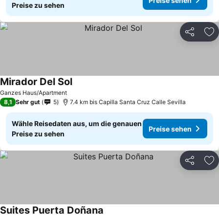
Preise sehen
Preise zu sehen
Teilen
Zu
Mirador Del Sol
Preise sehen
Ganzes Haus/Apartment
8,1
Sehr gut
5
7.4 km bis Capilla Santa Cruz Calle Sevilla
Wähle Reisedaten aus, um die genauen
Preise sehen
Preise zu sehen
Teilen
Zu
Suites Puerta Doñana
Preise sehen