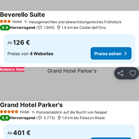
Beverello Suite
Preise sehen
Hotel
Hausgemachtes und abwechslungsreiches Frühstück
Preise 
3 Sterne
8,9
Hervorragend
1.945
1.4 km bis Castel dell'Ovo
126 €
Ab
Preise von
4 Websites
Preise sehen
Beliebte Wahl
Teilen
Zu
Grand Hotel Parker's
Preise sehen
Hotel
Panoramablick auf die Bucht von Neapel
Preise sehen
5 Sterne
8,9
Hervorragend
5.773
1.6 km bis Palazzo Reale
401 €
Ab