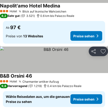
Napolit'amo Hotel Medina
Preise sehen
Hotel
Blick auf ikonische Wahrzeichen
Preise sehen
3 Sterne
8,2
Sehr gut
3.521
0.6 km bis Palazzo Reale
97 €
Ab
Preise von
13 Websites
Preise sehen
Teilen
Zu
B&B Orsini 46
Preise sehen
Hotel
Charmanter antiker Aufzug
Preise sehen
3 Sterne
9,8
Hervorragend
1.219
0.4 km bis Palazzo Reale
Wähle Reisedaten aus, um die genauen
Preise sehen
Preise zu sehen