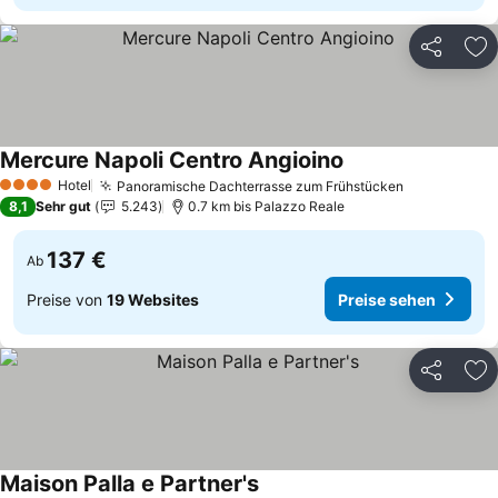
Teilen
Zu
Mercure Napoli Centro Angioino
Preise sehen
Hotel
Panoramische Dachterrasse zum Frühstücken
Preise seh
4 Sterne
8,1
Sehr gut
5.243
0.7 km bis Palazzo Reale
137 €
Ab
Preise von
19 Websites
Preise sehen
Teilen
Zu
Maison Palla e Partner's
Preise sehen