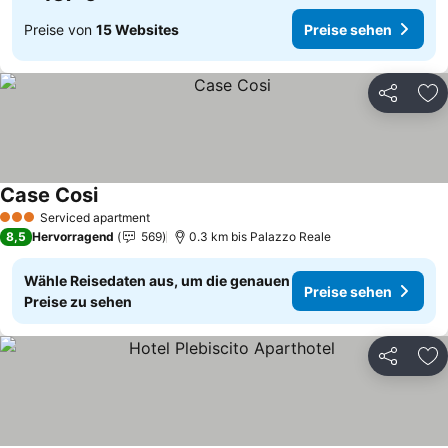
Preise von
15 Websites
Preise sehen
Teilen
Zu
Case Cosi
Preise sehen
Serviced apartment
3 Sterne
8,5
Hervorragend
569
0.3 km bis Palazzo Reale
Wähle Reisedaten aus, um die genauen
Preise sehen
Preise zu sehen
Teilen
Zu