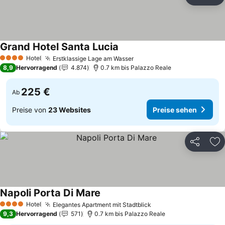
Teilen
Zu
Grand Hotel Santa Lucia
Preise sehen
Hotel
Erstklassige Lage am Wasser
Preise sehen
4 Sterne
8,9
Hervorragend
4.874
0.7 km bis Palazzo Reale
225 €
Ab
Preise von
23 Websites
Preise sehen
Teilen
Zu
Napoli Porta Di Mare
Preise sehen
Hotel
Elegantes Apartment mit Stadtblick
Preise sehen
4 Sterne
9,3
Hervorragend
571
0.7 km bis Palazzo Reale