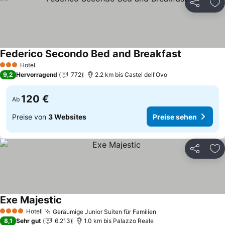
Teilen
Zu
Federico Secondo Bed and Breakfast
Preise sehe
Hotel
3 Sterne
9,2
Hervorragend
772
2.2 km bis Castel dell'Ovo
120 €
Ab
Preise von
3 Websites
Preise sehen
Teilen
Zu
Exe Majestic
Preise sehen
Hotel
Geräumige Junior Suiten für Familien
Preise sehen
4 Sterne
8,1
Sehr gut
6.213
1.0 km bis Palazzo Reale