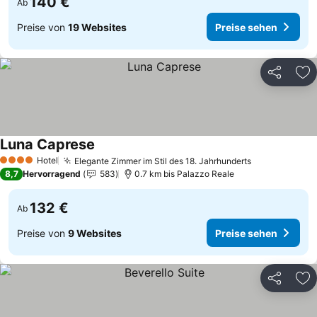
140 €
Ab
Preise von
19 Websites
Preise sehen
Teilen
Zu
Luna Caprese
Preise sehen
Hotel
Elegante Zimmer im Stil des 18. Jahrhunderts
Preise sehe
4 Sterne
8,7
Hervorragend
583
0.7 km bis Palazzo Reale
132 €
Ab
Preise von
9 Websites
Preise sehen
Teilen
Zu