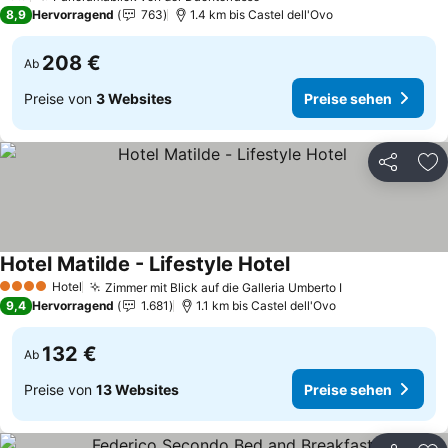
8,9
Hervorragend
763
1.4 km bis Castel dell'Ovo
208 €
Ab
Preise von
3 Websites
Preise sehen
Teilen
Zu
Hotel Matilde - Lifestyle Hotel
Preise sehen
Hotel
Zimmer mit Blick auf die Galleria Umberto I
Preise sehen
4 Sterne
9,4
Hervorragend
1.681
1.1 km bis Castel dell'Ovo
132 €
Ab
Preise von
13 Websites
Preise sehen