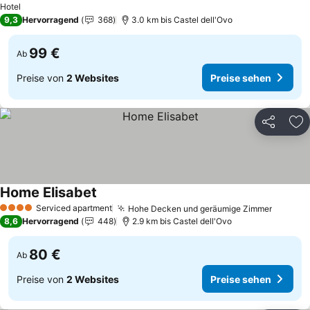
Hotel
9,3
Hervorragend
368
3.0 km bis Castel dell'Ovo
99 €
Ab
Preise von
2 Websites
Preise sehen
Teilen
Zu
Home Elisabet
Preise sehen
Serviced apartment
Hohe Decken und geräumige Zimmer
Preise 
4 Sterne
8,6
Hervorragend
448
2.9 km bis Castel dell'Ovo
80 €
Ab
Preise von
2 Websites
Preise sehen