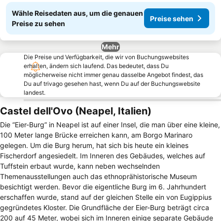
Wähle Reisedaten aus, um die genauen
Preise sehen
Preise zu sehen
Mehr
Die Preise und Verfügbarkeit, die wir von Buchungswebsites
erhalten, ändern sich laufend. Das bedeutet, dass Du
möglicherweise nicht immer genau dasselbe Angebot findest, das
Du auf trivago gesehen hast, wenn Du auf der Buchungswebsite
landest.
Castel dell'Ovo (Neapel, Italien)
Die “Eier-Burg” in Neapel ist auf einer Insel, die man über eine kleine,
100 Meter lange Brücke erreichen kann, am Borgo Marinaro
gelegen. Um die Burg herum, hat sich bis heute ein kleines
Fischerdorf angesiedelt. Im Inneren des Gebäudes, welches auf
Tuffstein erbaut wurde, kann neben wechselnden
Themenausstellungen auch das ethnoprähistorische Museum
besichtigt werden. Bevor die eigentliche Burg im 6. Jahrhundert
erschaffen wurde, stand auf der gleichen Stelle ein von Eugippius
gegründetes Kloster. Die Grundfläche der Eier-Burg beträgt circa
200 auf 45 Meter, wobei sich im Inneren einige separate Gebäude