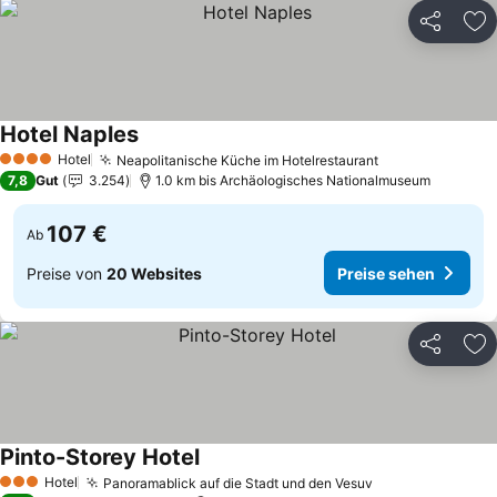
Teilen
Zu
Hotel Naples
Preise sehen
Hotel
Neapolitanische Küche im Hotelrestaurant
Preise sehen
4 Sterne
7,8
Gut
3.254
1.0 km bis Archäologisches Nationalmuseum
107 €
Ab
Preise von
20 Websites
Preise sehen
Teilen
Zu
Pinto-Storey Hotel
Preise sehen
Hotel
Panoramablick auf die Stadt und den Vesuv
Preise sehen
3 Sterne