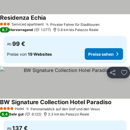
Residenza Echia
Preise sehen
Serviced apartment
Privater Fahrer für Stadttouren
Preise sehen
3 Sterne
8,7
Hervorragend
1.077
0.6 km bis Palazzo Reale
99 €
Ab
Preise von
19 Websites
Preise sehen
Teilen
Zu
BW Signature Collection Hotel Paradiso
Preise s
Hotel
Panoramablick auf den Golf und den Vesuv
Preise sehen
4 Sterne
8,4
Sehr gut
6.122
3.3 km bis Palazzo Reale
137 €
Ab