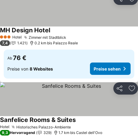
Teilen
Zu
MH Design Hotel
Preise sehen
Hotel
Zimmer mit Stadtblick
Preise sehen
3 Sterne
7,4
1.421
0.2 km bis Palazzo Reale
76 €
Ab
Preise von
8 Websites
Preise sehen
Teilen
Zu
Sanfelice Rooms & Suites
Preise sehen
Hotel
Historisches Palazzo-Ambiente
Preise sehen
9,3
Hervorragend
329
1.7 km bis Castel dell'Ovo