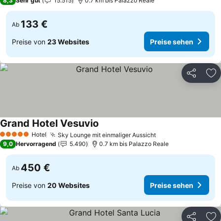
8,3
Sehr gut
15.515
0.7 km bis Palazzo Reale
133 €
Ab
Preise von
23 Websites
Preise sehen
Teilen
Zu
Grand Hotel Vesuvio
Preise sehen
Hotel
Sky Lounge mit einmaliger Aussicht
Preise sehen
5 Sterne
9,0
Hervorragend
5.490
0.7 km bis Palazzo Reale
450 €
Ab
Preise von
20 Websites
Preise sehen