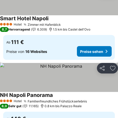
Smart Hotel Napoli
Preise sehen
Hotel
Zimmer mit Hafenblick
Preise sehen
4 Sterne
8,7
Hervorragend
6.309
1.5 km bis Castel dell'Ovo
111 €
Ab
Preise von
16 Websites
Preise sehen
Teilen
Zu
NH Napoli Panorama
Preise sehen
Hotel
Familienfreundliches Frühstückserlebnis
Preise sehen
4 Sterne
8,0
Sehr gut
11.165
0.8 km bis Palazzo Reale