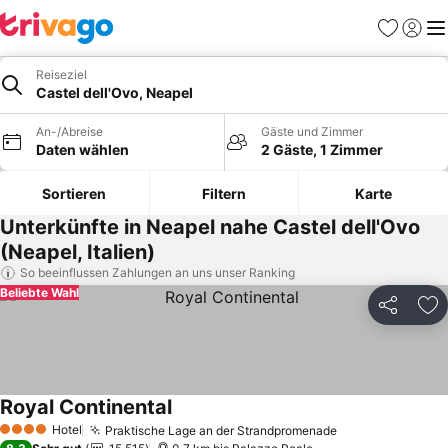
Favoriten
Einlog
Me
Reiseziel
Castel dell'Ovo, Neapel
An-/Abreise
Gäste und Zimmer
Daten wählen
2 Gäste, 1 Zimmer
Sortieren
Filtern
Karte
Unterkünfte in Neapel nahe Castel dell'Ovo
(Neapel, Italien)
So beeinflussen Zahlungen an uns unser Ranking
Beliebte Wahl
Teilen
Zu
Royal Continental
Preise sehen
Hotel
Praktische Lage an der Strandpromenade
Preise sehen
4 Sterne