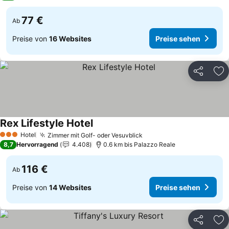
77 €
Ab
Preise von
16 Websites
Preise sehen
Teilen
Zu
Rex Lifestyle Hotel
Preise sehen
Hotel
Zimmer mit Golf- oder Vesuvblick
Preise sehen
3 Sterne
8,7
Hervorragend
4.408
0.6 km bis Palazzo Reale
116 €
Ab
Preise von
14 Websites
Preise sehen
Teilen
Zu