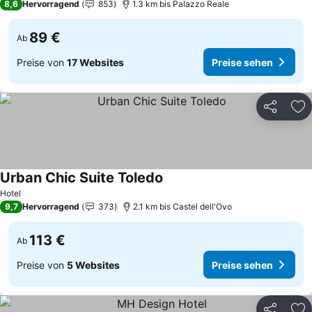
8,6
Hervorragend
853
1.3 km bis Palazzo Reale
89 €
Ab
Preise von
17 Websites
Preise sehen
Teilen
Zu
Urban Chic Suite Toledo
Preise sehen
Hotel
9,7
Hervorragend
373
2.1 km bis Castel dell'Ovo
113 €
Ab
Preise von
5 Websites
Preise sehen