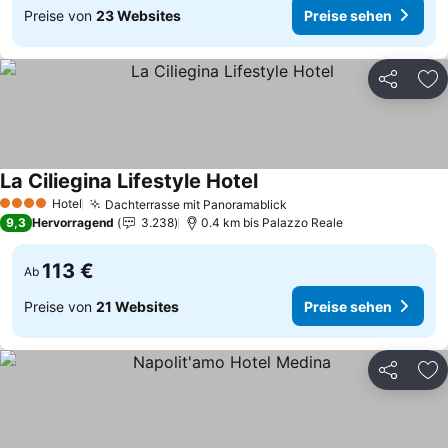
Preise von
23 Websites
Preise sehen
Teilen
Zu
La Ciliegina Lifestyle Hotel
Preise sehen
Hotel
Dachterrasse mit Panoramablick
Preise sehen
4 Sterne
9,3
Hervorragend
3.238
0.4 km bis Palazzo Reale
113 €
Ab
Preise von
21 Websites
Preise sehen
Teilen
Zu