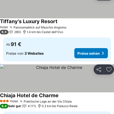
Tiffany's Luxury Resort
Preise sehen
Hotel
Panoramablick auf Maschio Angioino
Preise sehen
6,5
280
1.4 km bis Castel dell'Ovo
91 €
Ab
Preise von
3 Websites
Preise sehen
Teilen
Zu
Chiaja Hotel de Charme
Preise sehen
Hotel
Praktische Lage an der Via Chiaia
Preise sehen
3 Sterne
8,4
Sehr gut
4.111
0.2 km bis Palazzo Reale