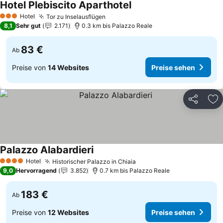
Hotel Plebiscito Aparthotel
Preise sehen
Hotel
Tor zu Inselausflügen
Preise sehen
3 Sterne
8,1
Sehr gut
2.171
0.3 km bis Palazzo Reale
83 €
Ab
Preise von
14 Websites
Preise sehen
Teilen
Zu
Palazzo Alabardieri
Preise sehen
Hotel
Historischer Palazzo in Chiaia
Preise sehen
4 Sterne
9,0
Hervorragend
3.852
0.7 km bis Palazzo Reale
183 €
Ab
Preise von
12 Websites
Preise sehen