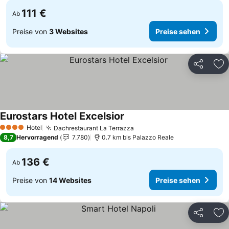
111 €
Ab
Preise von
3 Websites
Preise sehen
Teilen
Zu
Eurostars Hotel Excelsior
Preise sehen
Hotel
Dachrestaurant La Terrazza
Preise sehen
4 Sterne
8,7
Hervorragend
7.780
0.7 km bis Palazzo Reale
136 €
Ab
Preise von
14 Websites
Preise sehen
Teilen
Zu