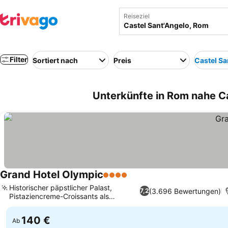
Reiseziel
Filter
Sortiert nach
Preis
Castel Sa
Unterkünfte in Rom nahe Ca
Grand Hotel Olympic
4 Sterne
Preise sehen
Historischer päpstlicher Palast,
(3.696 Bewertungen)
7,2
Pistaziencreme-Croissants als
Preise sehen
Spezialität
140 €
Ab