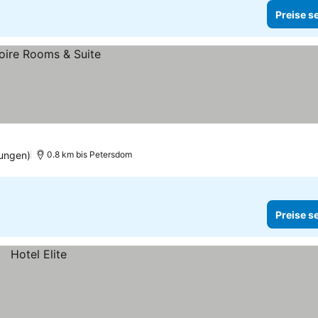
Preise s
ungen)
0.8 km bis Petersdom
Preise s