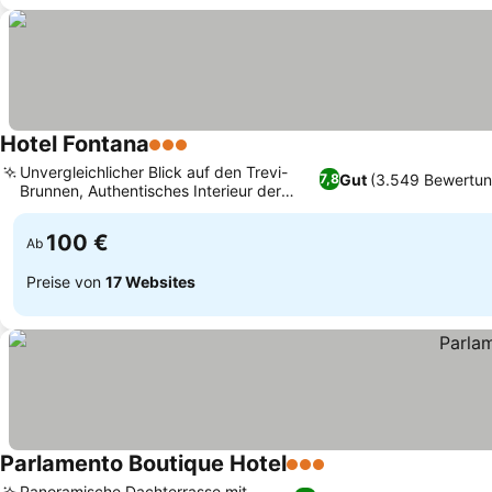
Hotel Fontana
3 Sterne
Preise sehen
Unvergleichlicher Blick auf den Trevi-
Gut
(3.549 Bewertu
7,8
Brunnen, Authentisches Interieur der
Preise sehen
alten Welt
100 €
Ab
Preise von
17 Websites
Parlamento Boutique Hotel
3 Sterne
Preise sehen
Panoramische Dachterrasse mit