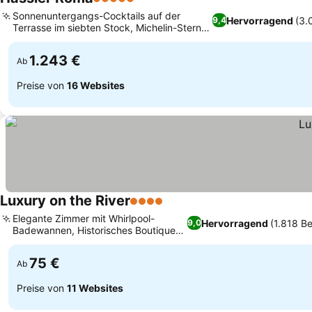
5 Sterne
Preise sehen
Sonnenuntergangs-Cocktails auf der
Hervorragend
(3.
9,4
Terrasse im siebten Stock, Michelin-Stern
Preise sehen
Imàgo Panoramarestaurant
1.243 €
Ab
Preise von
16 Websites
Luxury on the River
4 Sterne
Preise sehen
Elegante Zimmer mit Whirlpool-
Hervorragend
(1.818 B
9,0
Badewannen, Historisches Boutique-
Preise sehen
Konzept am Fluss
75 €
Ab
Preise von
11 Websites