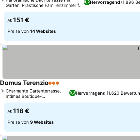
Hervorragend
(1.896 B
9,2
Garten, Praktische Familienzimmer für
Preise sehen
mehrere Gäste
151 €
Ab
Preise von
14 Websites
Domus Terenzio
3 Sterne
Preise sehen
Charmante Gartenterrasse,
Hervorragend
(1.620 Bewertu
9,3
Intimes Boutique-
Preise sehen
Gästehauserlebnis
118 €
Ab
Preise von
9 Websites