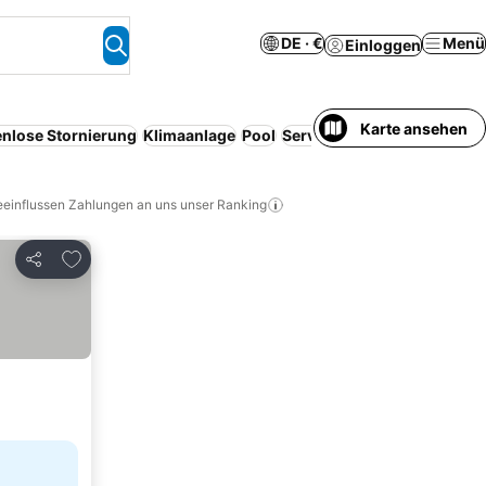
DE · €
Menü
Einloggen
Karte ansehen
enlose Stornierung
Klimaanlage
Pool
Serviced apartment
Parkpl
eeinflussen Zahlungen an uns unser Ranking
Zu Favoriten hinzufügen
Teilen