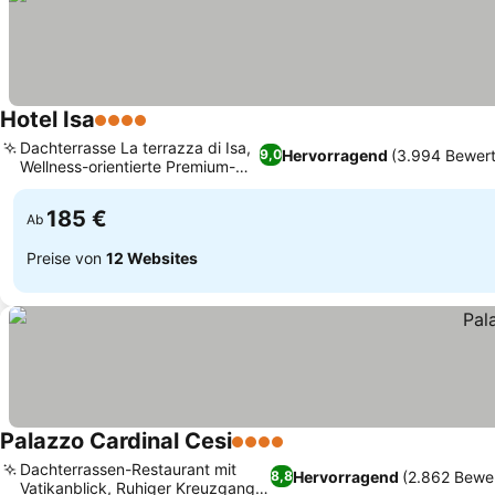
Hotel Isa
4 Sterne
Preise sehen
Dachterrasse La terrazza di Isa,
Hervorragend
(3.994 Bewer
9,0
Wellness-orientierte Premium-
Preise sehen
Zimmer
185 €
Ab
Preise von
12 Websites
Palazzo Cardinal Cesi
4 Sterne
Preise sehen
Dachterrassen-Restaurant mit
Hervorragend
(2.862 Bewe
8,8
Vatikanblick, Ruhiger Kreuzgang-