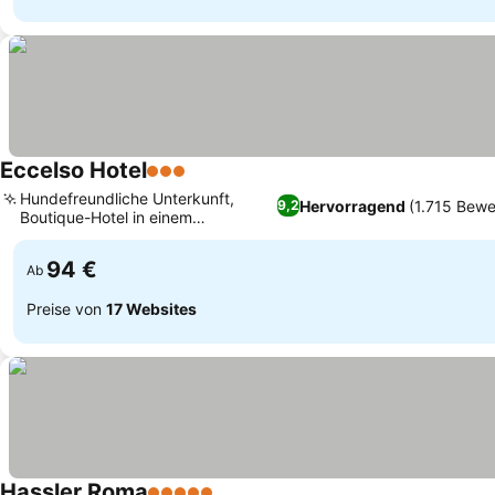
Eccelso Hotel
3 Sterne
Preise sehen
Hundefreundliche Unterkunft,
Hervorragend
(1.715 Bew
9,2
Boutique-Hotel in einem
Preise sehen
historischen Gebäude
94 €
Ab
Preise von
17 Websites
Hassler Roma