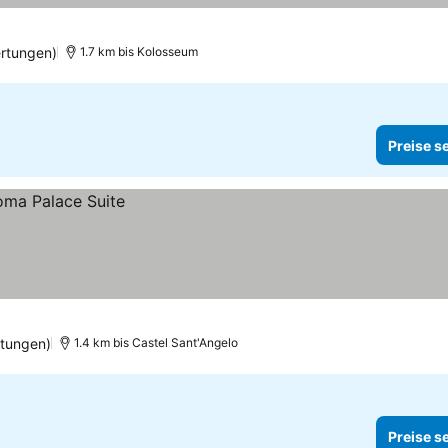
rtungen)
1.7 km bis Kolosseum
Preise s
tungen)
1.4 km bis Castel Sant'Angelo
Preise s