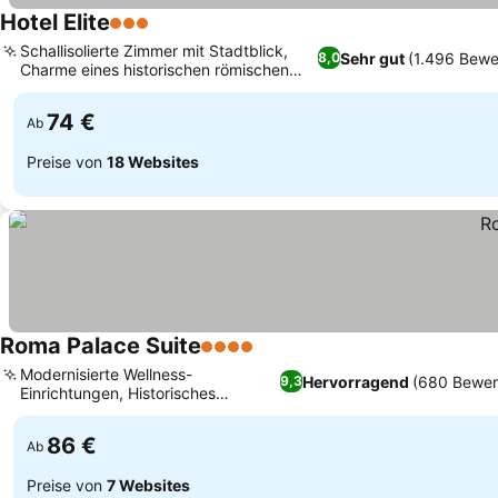
Hotel Elite
3 Sterne
Preise sehen
Schallisolierte Zimmer mit Stadtblick,
Sehr gut
(1.496 Bewe
8,0
Charme eines historischen römischen
Preise sehen
Stadthauses
74 €
Ab
Preise von
18 Websites
Roma Palace Suite
4 Sterne
Preise sehen
Modernisierte Wellness-
Hervorragend
(680 Bewer
9,3
Einrichtungen, Historisches
Preise sehen
römisches Wohnkonzept
86 €
Ab
Preise von
7 Websites