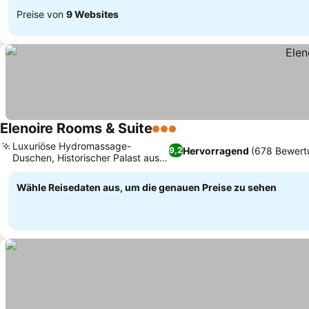
Preise von
9 Websites
Elenoire Rooms & Suite
3 Sterne
Preise sehen
Luxuriöse Hydromassage-
Hervorragend
(678 Bewert
9,2
Duschen, Historischer Palast aus
Preise sehen
den 1900ern
Wähle Reisedaten aus, um die genauen Preise zu sehen