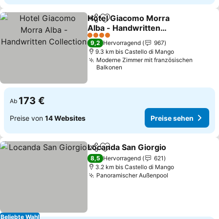
Hotel Giacomo Morra
Teilen
Zu Favoriten hinzufügen
Alba - Handwritten
Collection
4 Sterne
9,2
Hervorragend
967
9.3 km bis Castello di Mango
Moderne Zimmer mit französischen
Balkonen
173 €
Ab
Preise von
14 Websites
Preise sehen
Locanda San Giorgio
Teilen
Zu Favoriten hinzufügen
8,5
Hervorragend
621
3.2 km bis Castello di Mango
Panoramischer Außenpool
Beliebte Wahl