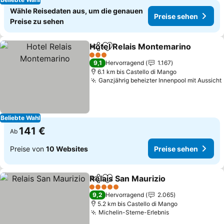
Wähle Reisedaten aus, um die genauen
Preise sehen
Preise zu sehen
Hotel Relais Montemarino
Teilen
Zu Favoriten hinzufügen
3 Sterne
9,1
Hervorragend
1.167
6.1 km bis Castello di Mango
Ganzjährig beheizter Innenpool mit Aussicht
Beliebte Wahl
141 €
Ab
Preise von
10 Websites
Preise sehen
Relais San Maurizio
Teilen
Zu Favoriten hinzufügen
5 Sterne
9,2
Hervorragend
2.065
5.2 km bis Castello di Mango
Michelin-Sterne-Erlebnis