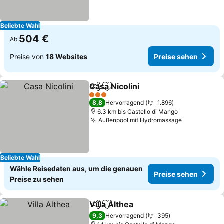
Beliebte Wahl
504 €
Ab
Preise von
18 Websites
Preise sehen
Casa Nicolini
Teilen
Zu Favoriten hinzufügen
3 Sterne
8,8
Hervorragend
1.896
6.3 km bis Castello di Mango
Außenpool mit Hydromassage
Beliebte Wahl
Wähle Reisedaten aus, um die genauen
Preise sehen
Preise zu sehen
Villa Althea
Teilen
Zu Favoriten hinzufügen
9,3
Hervorragend
395