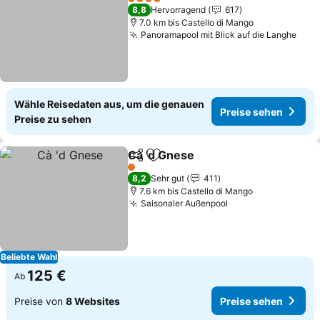
4 Sterne
8,8
Hervorragend
617
7.0 km bis Castello di Mango
Panoramapool mit Blick auf die Langhe
Wähle Reisedaten aus, um die genauen
Preise sehen
Preise zu sehen
Cà 'd Gnese
Teilen
Zu Favoriten hinzufügen
1 Sterne
8,2
Sehr gut
411
7.6 km bis Castello di Mango
Saisonaler Außenpool
Beliebte Wahl
125 €
Ab
Preise von
8 Websites
Preise sehen