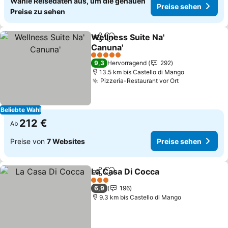
Wähle Reisedaten aus, um die genauen
Preise sehen
Preise zu sehen
Wellness Suite Na'
Teilen
Zu Favoriten hinzufügen
Canuna'
5 Sterne
9,3
Hervorragend
292
13.5 km bis Castello di Mango
Pizzeria-Restaurant vor Ort
Beliebte Wahl
212 €
Ab
Preise von
7 Websites
Preise sehen
La Casa Di Cocca
Teilen
Zu Favoriten hinzufügen
3 Sterne
6,9
196
9.3 km bis Castello di Mango