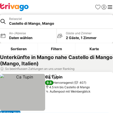
Favoriten
Einlog
Me
Reiseziel
Castello di Mango, Mango
An-/Abreise
Gäste und Zimmer
Daten wählen
2 Gäste, 1 Zimmer
Sortieren
Filtern
Karte
Unterkünfte in Mango nahe Castello di Mango
(Mango, Italien)
So beeinflussen Zahlungen an uns unser Ranking
Ca Tupin
Teilen
Zu Favoriten hinzufügen
9,6
Hervorragend
407
4.5 km bis Castello di Mango
Außenpool mit Weinbergblick
Beliebte Wahl