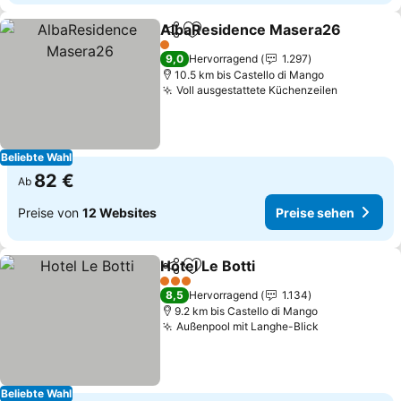
AlbaResidence Masera26
Teilen
Zu Favoriten hinzufügen
1 Sterne
9,0
Hervorragend
1.297
10.5 km bis Castello di Mango
Voll ausgestattete Küchenzeilen
Beliebte Wahl
82 €
Ab
Preise von
12 Websites
Preise sehen
Hotel Le Botti
Teilen
Zu Favoriten hinzufügen
3 Sterne
8,5
Hervorragend
1.134
9.2 km bis Castello di Mango
Außenpool mit Langhe-Blick
Beliebte Wahl