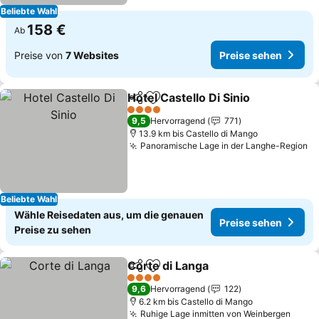
Beliebte Wahl
158 €
Ab
Preise von
7 Websites
Preise sehen
Hotel Castello Di Sinio
Teilen
Zu Favoriten hinzufügen
4 Sterne
9,5
Hervorragend
771
13.9 km bis Castello di Mango
Panoramische Lage in der Langhe-Region
Beliebte Wahl
Wähle Reisedaten aus, um die genauen
Preise sehen
Preise zu sehen
Corte di Langa
Teilen
Zu Favoriten hinzufügen
4 Sterne
9,6
Hervorragend
122
6.2 km bis Castello di Mango
Ruhige Lage inmitten von Weinbergen