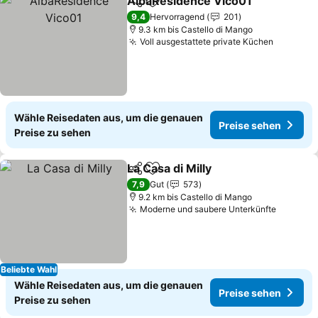
AlbaResidence Vico01
Teilen
Zu Favoriten hinzufügen
9,4
Hervorragend
201
9.3 km bis Castello di Mango
Voll ausgestattete private Küchen
Wähle Reisedaten aus, um die genauen
Preise sehen
Preise zu sehen
La Casa di Milly
Teilen
Zu Favoriten hinzufügen
7,9
Gut
573
9.2 km bis Castello di Mango
Moderne und saubere Unterkünfte
Beliebte Wahl
Wähle Reisedaten aus, um die genauen
Preise sehen
Preise zu sehen