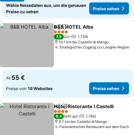
Wähle Reisedaten aus, um die genauen
Preise sehen
Preise zu sehen
B&B HOTEL Alba
Teilen
Zu Favoriten hinzufügen
4 Sterne
7,9
Gut
1.739
10.1 km bis Castello di Mango
Strategischer Zugang zur Langhe-Region
55 €
Ab
Preise von
19 Websites
Preise sehen
Hotel Ristorante I Castelli
Teilen
Zu Favoriten hinzufügen
4 Sterne
8,4
Sehr gut
1.784
9.7 km bis Castello di Mango
Panoramisches Restaurant auf dem Dach