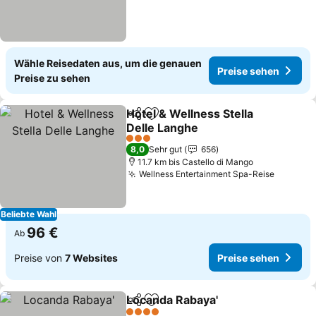
Wähle Reisedaten aus, um die genauen
Preise sehen
Preise zu sehen
Hotel & Wellness Stella
Teilen
Zu Favoriten hinzufügen
Delle Langhe
3 Sterne
8,0
Sehr gut
656
11.7 km bis Castello di Mango
Wellness Entertainment Spa-Reise
Beliebte Wahl
96 €
Ab
Preise von
7 Websites
Preise sehen
Locanda Rabaya'
Teilen
Zu Favoriten hinzufügen