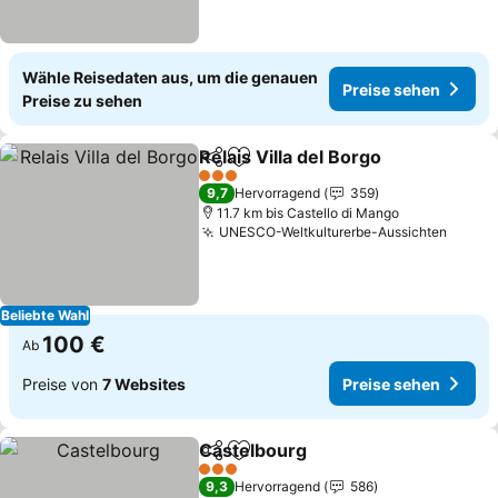
Wähle Reisedaten aus, um die genauen
Preise sehen
Preise zu sehen
Relais Villa del Borgo
Teilen
Zu Favoriten hinzufügen
3 Sterne
9,7
Hervorragend
359
11.7 km bis Castello di Mango
UNESCO-Weltkulturerbe-Aussichten
Beliebte Wahl
100 €
Ab
Preise von
7 Websites
Preise sehen
Castelbourg
Teilen
Zu Favoriten hinzufügen
3 Sterne
9,3
Hervorragend
586