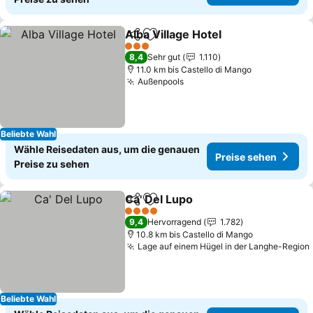
Alba Village Hotel
Teilen
Zu Favoriten hinzufügen
3 Sterne
8,4
Sehr gut
1.110
11.0 km bis Castello di Mango
Außenpools
Beliebte Wahl
Wähle Reisedaten aus, um die genauen
Preise sehen
Preise zu sehen
Ca' Del Lupo
Teilen
Zu Favoriten hinzufügen
4 Sterne
9,4
Hervorragend
1.782
10.8 km bis Castello di Mango
Lage auf einem Hügel in der Langhe-Region
Beliebte Wahl